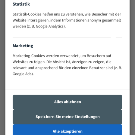
Statistik
Widerstandsfähig gegen Zahnbruch auch bei
schwierigen Werkstücken (Materialmischung,
Statistik-Cookies helfen uns zu verstehen, wie Besucher mit der
wechselnde Verbindungslängen)
Website interagieren, indem Informationen anonym gesammelt
Sehr geringe Vibration
werden (z. B. Google Analytics).
Äußerst verschleißfest
Marketing
Technische Beschreibung:
Marketing-Cookies werden verwendet, um Besuchern auf
Positiver Spanwinkel
Websites zu folgen. Die Absicht ist, Anzeigen zu zeigen, die
relevant und ansprechend für den einzelnen Benutzer sind (z. B.
Bandkörper aus hochlegiertem Federstahl
Google Ads).
Legierte HSS-beschichtete Zahnspitzen
Spezielle Zahngeometrie und Zahnteilung
Materialien:
Alles ablehnen
Stahl
Speichern Sie meine Einstellungen
Nichteisenmetalle
Speziell entwickelt für Profile / Rohre
Alle akzeptieren