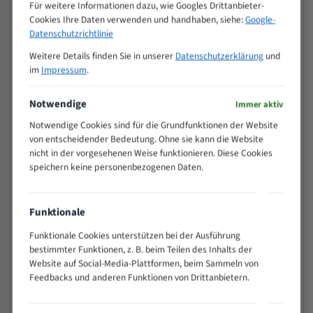
M (mm)
Für weitere Informationen dazu, wie Googles Drittanbieter-
Zoll (ZpZ)
)
Cookies Ihre Daten verwenden und handhaben, siehe:
Google-
>
Datenschutzrichtlinie
10/14
25
Weitere Details finden Sie in unserer
Datenschutzerklärung
und
15 - 40
8/12
im
Impressum
.
25 - 50
6/10
35 - 70
5/8
Notwendige
Immer aktiv
50 - 120
4/6
Notwendige Cookies sind für die Grundfunktionen der Website
80 - 180
3/4
von entscheidender Bedeutung. Ohne sie kann die Website
130 -
nicht in der vorgesehenen Weise funktionieren. Diese Cookies
2/3
350
speichern keine personenbezogenen Daten.
150 -
1,5/2
450
200 -
Funktionale
1,1/1,6
600
Funktionale Cookies unterstützen bei der Ausführung
> 500
0,75/1,25
bestimmter Funktionen, z. B. beim Teilen des Inhalts der
Vorteile:
Website auf Social-Media-Plattformen, beim Sammeln von
Feedbacks und anderen Funktionen von Drittanbietern.
Vielseitiges Bandsägeblatt für verschiedenste
Anwendungen