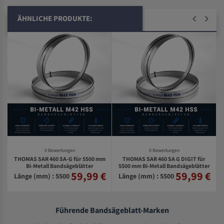
ÄHNLICHE PRODUKTE:
0 Bewertungen
0 Bewertungen
THOMAS SAR 460 SA-G für 5500 mm
THOMAS SAR 460 SA G DIGIT für
Bi-Metall Bandsägeblätter
5500 mm Bi-Metall Bandsägeblätter
r
59,99 €
59,99 €
€
Länge (mm) : 5500
Länge (mm) : 5500
Führende Bandsägeblatt-Marken