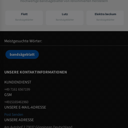
Hochwertige Bandsägeblätter von renommierten Herstellern
Flott
Lutz
Elektra beckum
Bandsägeblätter
Bandsägeblätter
Bandsägeblätter
Meistgesuchte Wörter:
bandsägeblatt
UNSERE KONTAKTINFORMATIONEN
KUNDENDIENST
+49 7161 6567199
GSM
+4915165461960
UNSERE E-MAIL-ADRESSE
Post Senden
UNSERE ADRESSE
Am Autohof 2 73037 Göppingen Deutschland