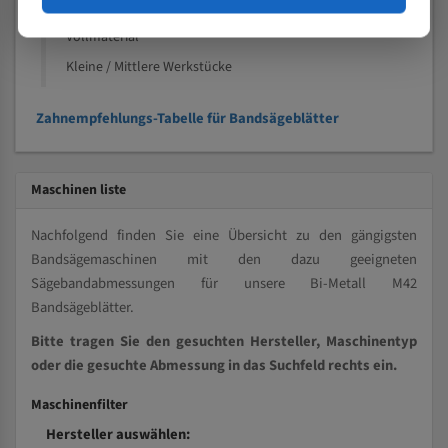
Kleine und mittlere Profile / Kleine Durchmesser
Vollmaterial
Kleine / Mittlere Werkstücke
Zahnempfehlungs-Tabelle für Bandsägeblätter
Maschinen liste
Nachfolgend finden Sie eine Übersicht zu den gängigsten
Bandsägemaschinen mit den dazu geeigneten
Sägebandabmessungen für unsere Bi-Metall M42
Bandsägeblätter.
Bitte tragen Sie den gesuchten Hersteller, Maschinentyp
oder die gesuchte Abmessung in das Suchfeld rechts ein.
Maschinenfilter
Hersteller auswählen: