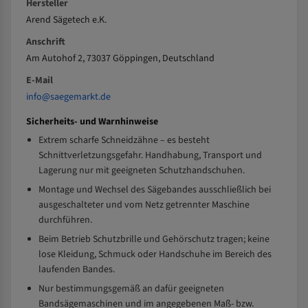
Hersteller
Arend Sägetech e.K.
Anschrift
Am Autohof 2, 73037 Göppingen, Deutschland
E-Mail
info@saegemarkt.de
Sicherheits- und Warnhinweise
Extrem scharfe Schneidzähne – es besteht
Schnittverletzungsgefahr. Handhabung, Transport und
Lagerung nur mit geeigneten Schutzhandschuhen.
Montage und Wechsel des Sägebandes ausschließlich bei
ausgeschalteter und vom Netz getrennter Maschine
durchführen.
Beim Betrieb Schutzbrille und Gehörschutz tragen; keine
lose Kleidung, Schmuck oder Handschuhe im Bereich des
laufenden Bandes.
Nur bestimmungsgemäß an dafür geeigneten
Bandsägemaschinen und im angegebenen Maß- bzw.