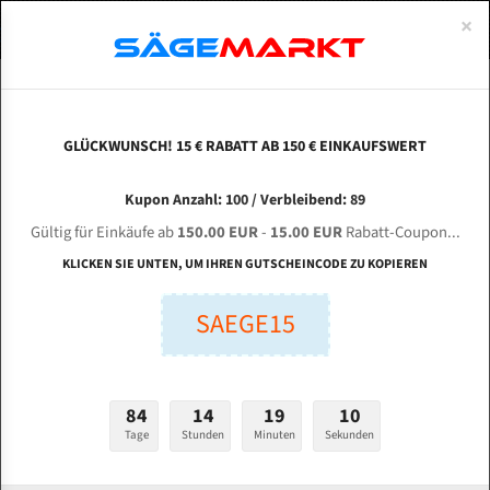
0
×
Spezialstahl Gehärtet
Uddeholm
Glatte
Eine Schneide, doppelte Fase
Spezialstahl
Standart
ÜBER UNS
DEUTSCH
Startseite
Bandsägeblätter Für Metall
Bi-Metal M42 (Standardgröße)
Tho
Uddeholm Gehärtet
Spezialstahl
Konvex
Zwei Schneiden, vierfache Fase
Uddeholm
gehärtete Zahnspitzen
ABOUTS
ENGLISH
GLÜCKWUNSCH! 15 € RABATT AB 150 € EINKAUFSWERT
Flexback
Gehärtete zahnspitzen
Konkav
Flexback Meterware
THOMAS SAR 460 SA-G für 5500 mm Bi-Metall
FRANCE
Kupon Anzahl: 100 / Verbleibend: 89
Dachzahnung
Bi-Metall Meterware
Bandsägeblätter
Gültig für Einkäufe ab
150.00 EUR
-
15.00 EUR
Rabatt-Coupon...
Fleischerei Bandsägeblätter
KLICKEN SIE UNTEN, UM IHREN GUTSCHEINCODE ZU KOPIEREN
Länge (mm):
Bandmesser Glatt Meterware
SAEGE15
mm
Bandmesser Dachzahnung Meterware
Breite (mm):
Konkav Meterware
mm
84
14
19
09
Konvex Meterware
Tage
Stunden
Minuten
Sekunden
Stärken + Zahnteilung:
mm