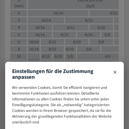
S
Zähne pro Zoll
(mm)
(ZpZ)
2
10/14
8/12
3
10/14
8/12
6/1
4
10/14
8/12
6/10
5/8
5
10/14
8/12
6/10
5/8
6
10/14
8/12
6/10
5/8
8
10/14
8/12
6/10
5/8
4/
10
8/12
6/10
5/8
4/6
12
8/12
6/10
4/6
×
Einstellungen für die Zustimmung
15
8/12
6/10
4/5
anpassen
20
4/6
4/5
30
4/5
4/5
Wir verwenden Cookies, damit Sie effizient navigieren und
50
4/5
3/4
bestimmte Funktionen ausführen können. Detaillierte
Informationen zu allen Cookies finden Sie unten unter jeder
80
3/4
Einwilligungskategorie. Die als „notwendig" kategorisierten
> 100
1,
Cookies werden in Ihrem Browser gespeichert, da sie für die
Aktivierung der grundlegenden Funktionalitäten der Website
VOLLMATERIAL
unerlässlich sind.
Zähne pro