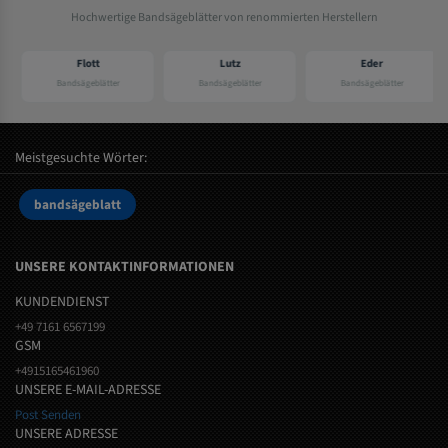
Hochwertige Bandsägeblätter von renommierten Herstellern
Flott
Lutz
Eder
Bandsägeblätter
Bandsägeblätter
Bandsägeblätter
Meistgesuchte Wörter:
bandsägeblatt
UNSERE KONTAKTINFORMATIONEN
KUNDENDIENST
+49 7161 6567199
GSM
+4915165461960
UNSERE E-MAIL-ADRESSE
Post Senden
UNSERE ADRESSE