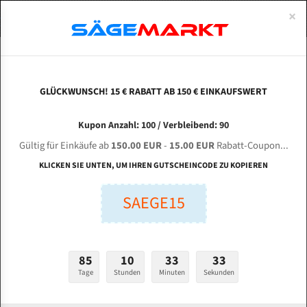
0
×
Spezialstahl Gehärtet
Uddeholm
Glatte
Eine Schneide, doppelte Fase
Spezialstahl
Standart
ÜBER UNS
DEUTSCH
Startseite
Bandsägeblätter Für Metall
Bi-Metal M42 (Standardgröße)
Tho
Uddeholm Gehärtet
Spezialstahl
Konvex
Zwei Schneiden, vierfache Fase
Uddeholm
gehärtete Zahnspitzen
ABOUTS
ENGLISH
GLÜCKWUNSCH! 15 € RABATT AB 150 € EINKAUFSWERT
Flexback
Gehärtete zahnspitzen
Konkav
Flexback Meterware
THOMAS SAR 440 SA GDS für 5200 mm Bi-Metall
FRANCE
Kupon Anzahl: 100 / Verbleibend: 90
Dachzahnung
Bi-Metall Meterware
Bandsägeblätter
Gültig für Einkäufe ab
150.00 EUR
-
15.00 EUR
Rabatt-Coupon...
Fleischerei Bandsägeblätter
KLICKEN SIE UNTEN, UM IHREN GUTSCHEINCODE ZU KOPIEREN
Länge (mm):
Bandmesser Glatt Meterware
SAEGE15
mm
Bandmesser Dachzahnung Meterware
Breite (mm):
Konkav Meterware
mm
85
10
33
32
Konvex Meterware
Tage
Stunden
Minuten
Sekunden
Stärken + Zahnteilung:
mm