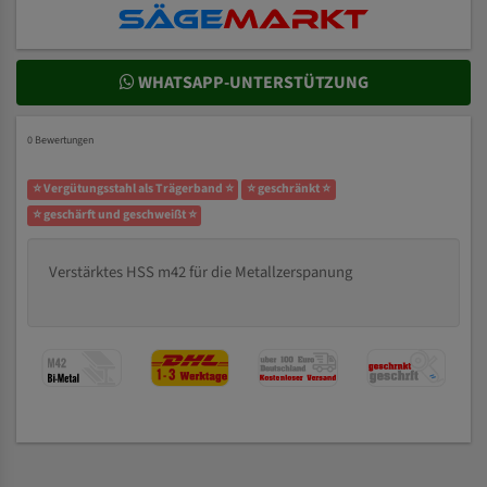
WHATSAPP-UNTERSTÜTZUNG
0 Bewertungen
⭐ Vergütungsstahl als Trägerband ⭐
⭐ geschränkt ⭐
⭐ geschärft und geschweißt ⭐
Verstärktes HSS m42 für die Metallzerspanung