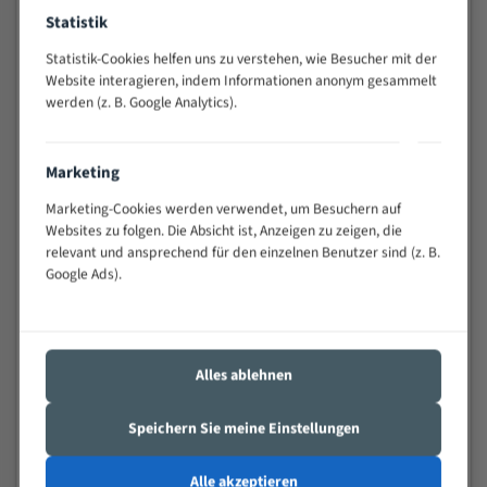
Widerstandsfähig gegen Zahnbruch auch bei
Statistik
schwierigen Werkstücken (Materialmischung,
Statistik-Cookies helfen uns zu verstehen, wie Besucher mit der
wechselnde Verbindungslängen)
Website interagieren, indem Informationen anonym gesammelt
Sehr geringe Vibration
werden (z. B. Google Analytics).
Äußerst verschleißfest
Marketing
Technische Beschreibung:
Marketing-Cookies werden verwendet, um Besuchern auf
Positiver Spanwinkel
Websites zu folgen. Die Absicht ist, Anzeigen zu zeigen, die
Bandkörper aus hochlegiertem Federstahl
relevant und ansprechend für den einzelnen Benutzer sind (z. B.
Google Ads).
Legierte HSS-beschichtete Zahnspitzen
Spezielle Zahngeometrie und Zahnteilung
Materialien:
Alles ablehnen
Stahl
Speichern Sie meine Einstellungen
Nichteisenmetalle
Speziell entwickelt für Profile / Rohre
Alle akzeptieren