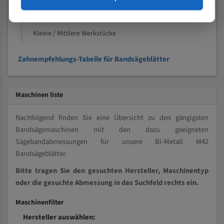
Kleine und mittlere Profile / Kleine Durchmesser
Vollmaterial
Kleine / Mittlere Werkstücke
Zahnempfehlungs-Tabelle für Bandsägeblätter
Maschinen liste
Nachfolgend finden Sie eine Übersicht zu den gängigsten
Bandsägemaschinen mit den dazu geeigneten
Sägebandabmessungen für unsere Bi-Metall M42
Bandsägeblätter.
Bitte tragen Sie den gesuchten Hersteller, Maschinentyp
oder die gesuchte Abmessung in das Suchfeld rechts ein.
Maschinenfilter
Hersteller auswählen: