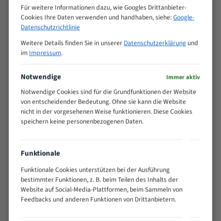
M (mm)
Zoll (ZpZ)
)
Für weitere Informationen dazu, wie Googles Drittanbieter-
Cookies Ihre Daten verwenden und handhaben, siehe:
Google-
>
10/14
Datenschutzrichtlinie
25
15 - 40
8/12
Weitere Details finden Sie in unserer
Datenschutzerklärung
und
im
Impressum
.
25 - 50
6/10
35 - 70
5/8
Notwendige
Immer aktiv
50 - 120
4/6
80 - 180
3/4
Notwendige Cookies sind für die Grundfunktionen der Website
von entscheidender Bedeutung. Ohne sie kann die Website
130 -
2/3
nicht in der vorgesehenen Weise funktionieren. Diese Cookies
350
speichern keine personenbezogenen Daten.
150 -
1,5/2
450
200 -
1,1/1,6
Funktionale
600
Funktionale Cookies unterstützen bei der Ausführung
> 500
0,75/1,25
bestimmter Funktionen, z. B. beim Teilen des Inhalts der
Vorteile:
Website auf Social-Media-Plattformen, beim Sammeln von
Feedbacks und anderen Funktionen von Drittanbietern.
Vielseitiges Bandsägeblatt für verschiedenste
Anwendungen