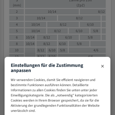
S
Zähne pro Zoll
(mm)
(ZpZ)
2
10/14
8/12
3
10/14
8/12
6/1
4
10/14
8/12
6/10
5/8
5
10/14
8/12
6/10
5/8
6
10/14
8/12
6/10
5/8
8
10/14
8/12
6/10
5/8
4/
10
8/12
6/10
5/8
4/6
12
8/12
6/10
4/6
15
8/12
6/10
4/5
×
Einstellungen für die Zustimmung
anpassen
20
4/6
4/5
30
4/5
4/5
Wir verwenden Cookies, damit Sie effizient navigieren und
50
4/5
3/4
bestimmte Funktionen ausführen können. Detaillierte
80
3/4
Informationen zu allen Cookies finden Sie unten unter jeder
Einwilligungskategorie. Die als „notwendig" kategorisierten
> 100
1,
Cookies werden in Ihrem Browser gespeichert, da sie für die
Aktivierung der grundlegenden Funktionalitäten der Website
VOLLMATERIAL
unerlässlich sind.
Zähne pro