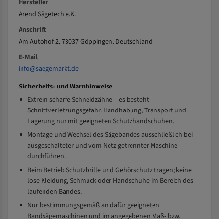
Hersteller
Arend Sägetech e.K.
Anschrift
Am Autohof 2, 73037 Göppingen, Deutschland
E-Mail
info@saegemarkt.de
Sicherheits- und Warnhinweise
Extrem scharfe Schneidzähne – es besteht
Schnittverletzungsgefahr. Handhabung, Transport und
Lagerung nur mit geeigneten Schutzhandschuhen.
Montage und Wechsel des Sägebandes ausschließlich bei
ausgeschalteter und vom Netz getrennter Maschine
durchführen.
Beim Betrieb Schutzbrille und Gehörschutz tragen; keine
lose Kleidung, Schmuck oder Handschuhe im Bereich des
laufenden Bandes.
Nur bestimmungsgemäß an dafür geeigneten
Bandsägemaschinen und im angegebenen Maß- bzw.