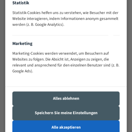
Statistik
Widerstandsfähig gegen Zahnbruch auch bei
schwierigen Werkstücken (Materialmischung,
Statistik-Cookies helfen uns zu verstehen, wie Besucher mit der
wechselnde Verbindungslängen)
Website interagieren, indem Informationen anonym gesammelt
werden (z. B. Google Analytics).
Sehr geringe Vibration
Äußerst verschleißfest
Marketing
Technische Beschreibung:
Marketing-Cookies werden verwendet, um Besuchern auf
Positiver Spanwinkel
Websites zu folgen. Die Absicht ist, Anzeigen zu zeigen, die
relevant und ansprechend für den einzelnen Benutzer sind (z. B.
Bandkörper aus hochlegiertem Federstahl
Google Ads).
Legierte HSS-beschichtete Zahnspitzen
Spezielle Zahngeometrie und Zahnteilung
Alles ablehnen
Materialien:
Stahl
Speichern Sie meine Einstellungen
Nichteisenmetalle
Alle akzeptieren
Speziell entwickelt für Profile / Rohre