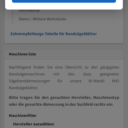
Kleine und mittlere Profile / Kleine Durchmesser
Vollmaterial
Kleine / Mittlere Werkstücke
Zahnempfehlungs-Tabelle für Bandsägeblätter
Maschinen liste
Nachfolgend finden Sie eine Übersicht zu den gängigsten
Bandsägemaschinen mit den dazu geeigneten
Sägebandabmessungen für unsere Bi-Metall M42
Bandsägeblätter.
Bitte tragen Sie den gesuchten Hersteller, Maschinentyp
oder die gesuchte Abmessung in das Suchfeld rechts ein.
Maschinenfilter
Hersteller auswählen: