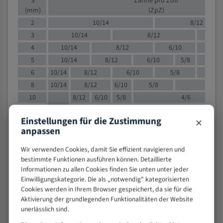
S
Zähne pro Zoll
(mm)
(ZpZ)
2
10/14
8/12
3
10/14
8/12
6/1
4
10/14
8/12
6/10
5/8
5
10/14
8/12
6/10
5/8
6
10/14
8/12
6/10
5/8
8
10/14
8/12
6/10
5/8
4/
10
8/12
6/10
5/8
4/6
12
8/12
6/10
4/6
×
Einstellungen für die Zustimmung
15
8/12
6/10
4/5
anpassen
20
4/6
4/5
30
4/5
4/5
Wir verwenden Cookies, damit Sie effizient navigieren und
bestimmte Funktionen ausführen können. Detaillierte
50
4/5
3/4
Informationen zu allen Cookies finden Sie unten unter jeder
80
3/4
Einwilligungskategorie. Die als „notwendig" kategorisierten
> 100
1,
Cookies werden in Ihrem Browser gespeichert, da sie für die
Aktivierung der grundlegenden Funktionalitäten der Website
VOLLMATERIAL
unerlässlich sind.
Zähne pro