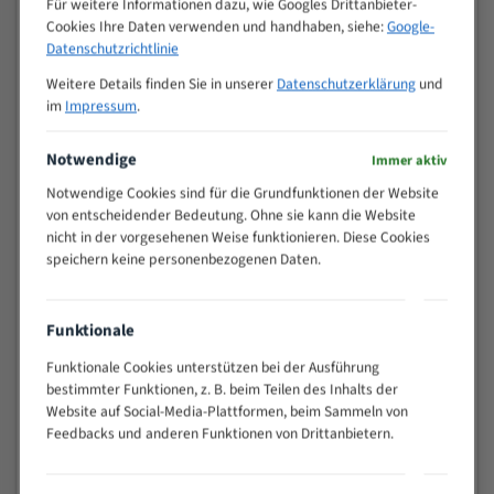
Für weitere Informationen dazu, wie Googles Drittanbieter-
M (mm)
Zoll (ZpZ)
)
Cookies Ihre Daten verwenden und handhaben, siehe:
Google-
>
Datenschutzrichtlinie
10/14
25
Weitere Details finden Sie in unserer
Datenschutzerklärung
und
15 - 40
8/12
im
Impressum
.
25 - 50
6/10
35 - 70
5/8
Notwendige
Immer aktiv
50 - 120
4/6
Notwendige Cookies sind für die Grundfunktionen der Website
80 - 180
3/4
von entscheidender Bedeutung. Ohne sie kann die Website
130 -
nicht in der vorgesehenen Weise funktionieren. Diese Cookies
2/3
350
speichern keine personenbezogenen Daten.
150 -
1,5/2
450
200 -
Funktionale
1,1/1,6
600
Funktionale Cookies unterstützen bei der Ausführung
> 500
0,75/1,25
bestimmter Funktionen, z. B. beim Teilen des Inhalts der
Website auf Social-Media-Plattformen, beim Sammeln von
Vorteile:
Feedbacks und anderen Funktionen von Drittanbietern.
Vielseitiges Bandsägeblatt für verschiedenste
Anwendungen