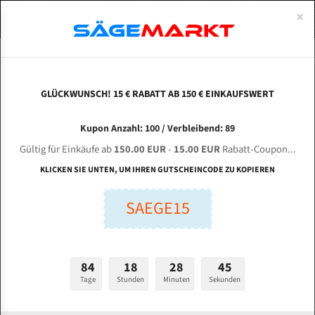
0
×
Spezialstahl Gehärtet
Uddeholm
Glatte
Eine Schneide, doppelte Fase
Spezialstahl
Standart
ÜBER UNS
DEUTSCH
Startseite
Bandsägeblätter Für Metall
Bi-Metal M42 (Standardgröße)
Tan
Uddeholm Gehärtet
Spezialstahl
Konvex
Zwei Schneiden, vierfache Fase
Uddeholm
gehärtete Zahnspitzen
ABOUTS
ENGLISH
GLÜCKWUNSCH! 15 € RABATT AB 150 € EINKAUFSWERT
Flexback
Gehärtete zahnspitzen
Konkav
Flexback Meterware
TANNU Tools HAS 350 für 4100 mm Bi-Metall
FRANCE
Kupon Anzahl: 100 / Verbleibend: 89
Dachzahnung
Bi-Metall Meterware
Bandsägeblätter
Gültig für Einkäufe ab
150.00 EUR
-
15.00 EUR
Rabatt-Coupon...
Fleischerei Bandsägeblätter
KLICKEN SIE UNTEN, UM IHREN GUTSCHEINCODE ZU KOPIEREN
Länge (mm):
Bandmesser Glatt Meterware
SAEGE15
mm
Bandmesser Dachzahnung Meterware
Breite (mm):
Konkav Meterware
mm
84
18
28
44
Konvex Meterware
Tage
Stunden
Minuten
Sekunden
Stärken + Zahnteilung:
mm