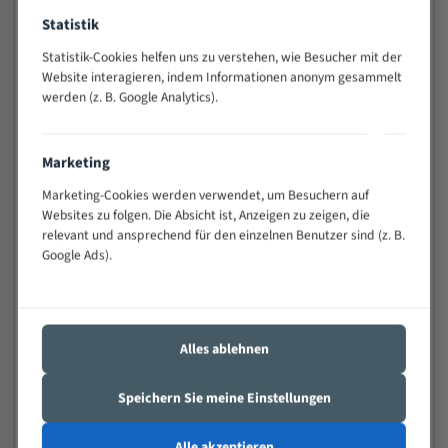
Widerstandsfähig gegen Zahnbruch auch bei
Statistik
schwierigen Werkstücken (Materialmischung,
wechselnde Verbindungslängen)
Statistik-Cookies helfen uns zu verstehen, wie Besucher mit der
Website interagieren, indem Informationen anonym gesammelt
Sehr geringe Vibration
werden (z. B. Google Analytics).
Äußerst verschleißfest
Marketing
Technische Beschreibung:
Marketing-Cookies werden verwendet, um Besuchern auf
Positiver Spanwinkel
Websites zu folgen. Die Absicht ist, Anzeigen zu zeigen, die
Bandkörper aus hochlegiertem Federstahl
relevant und ansprechend für den einzelnen Benutzer sind (z. B.
Google Ads).
Legierte HSS-beschichtete Zahnspitzen
Spezielle Zahngeometrie und Zahnteilung
Materialien:
Alles ablehnen
Stahl
Speichern Sie meine Einstellungen
Nichteisenmetalle
Speziell entwickelt für Profile / Rohre
Alle akzeptieren