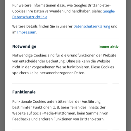
M (mm)
Zoll (ZpZ)
)
Für weitere Informationen dazu, wie Googles Drittanbieter-
Cookies Ihre Daten verwenden und handhaben, siehe:
Google-
>
10/14
Datenschutzrichtlinie
25
15 - 40
8/12
Weitere Details finden Sie in unserer
Datenschutzerklärung
und
25 - 50
6/10
im
Impressum
.
35 - 70
5/8
Notwendige
50 - 120
4/6
Immer aktiv
80 - 180
3/4
Notwendige Cookies sind für die Grundfunktionen der Website
130 -
von entscheidender Bedeutung. Ohne sie kann die Website
2/3
350
nicht in der vorgesehenen Weise funktionieren. Diese Cookies
speichern keine personenbezogenen Daten.
150 -
1,5/2
450
200 -
1,1/1,6
Funktionale
600
> 500
0,75/1,25
Funktionale Cookies unterstützen bei der Ausführung
bestimmter Funktionen, z. B. beim Teilen des Inhalts der
Vorteile:
Website auf Social-Media-Plattformen, beim Sammeln von
Feedbacks und anderen Funktionen von Drittanbietern.
Vielseitiges Bandsägeblatt für verschiedenste
Anwendungen