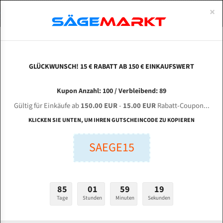
0
×
Spezialstahl Gehärtet
Uddeholm
Glatte
Eine Schneide, doppelte Fase
Spezialstahl
Standart
ÜBER UNS
DEUTSCH
Startseite
Bandsägeblätter Für Metall
Bi-Metal M42 (Standardgröße)
Tan
Uddeholm Gehärtet
Spezialstahl
Konvex
Zwei Schneiden, vierfache Fase
Uddeholm
gehärtete Zahnspitzen
ABOUTS
ENGLISH
GLÜCKWUNSCH! 15 € RABATT AB 150 € EINKAUFSWERT
Flexback
Gehärtete zahnspitzen
Konkav
Flexback Meterware
TANNU Tools DCDV 600 für 6350 mm Bi-Metall
FRANCE
Kupon Anzahl: 100 / Verbleibend: 89
Dachzahnung
Bi-Metall Meterware
Bandsägeblätter
Gültig für Einkäufe ab
150.00 EUR
-
15.00 EUR
Rabatt-Coupon...
Fleischerei Bandsägeblätter
KLICKEN SIE UNTEN, UM IHREN GUTSCHEINCODE ZU KOPIEREN
Länge (mm):
Bandmesser Glatt Meterware
SAEGE15
mm
Bandmesser Dachzahnung Meterware
Breite (mm):
Konkav Meterware
mm
85
01
59
18
Konvex Meterware
Tage
Stunden
Minuten
Sekunden
Stärken + Zahnteilung:
mm