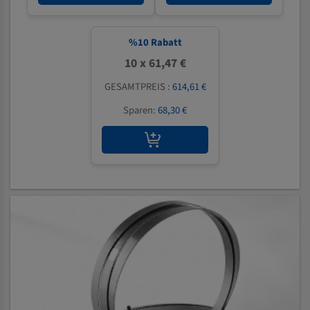
%
10
Rabatt
10 x 61,47 €
GESAMTPREIS :
614,61 €
Sparen:
68,30 €