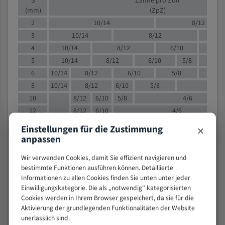
S
Zähne pro Zoll
(mm)
(ZpZ)
2
10/14
8/12
3
10/14
8/12
6/1
4
10/14
8/12
6/10
5/8
5
10/14
8/12
6/10
5/8
6
10/14
8/12
6/10
5/8
8
10/14
8/12
6/10
5/8
4/
10
8/12
6/10
5/8
4/6
12
8/12
6/10
4/6
15
8/12
6/10
4/5
×
Einstellungen für die Zustimmung
20
4/6
4/5
anpassen
30
4/5
4/5
Wir verwenden Cookies, damit Sie effizient navigieren und
50
4/5
3/4
bestimmte Funktionen ausführen können. Detaillierte
80
3/4
Informationen zu allen Cookies finden Sie unten unter jeder
> 100
Einwilligungskategorie. Die als „notwendig" kategorisierten
1,
Cookies werden in Ihrem Browser gespeichert, da sie für die
Aktivierung der grundlegenden Funktionalitäten der Website
VOLLMATERIAL
unerlässlich sind.
Zähne pro