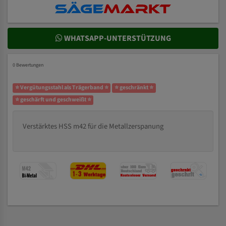
WHATSAPP-UNTERSTÜTZUNG
0 Bewertungen
⭐ Vergütungsstahl als Trägerband ⭐
⭐ geschränkt ⭐
⭐ geschärft und geschweißt ⭐
Verstärktes HSS m42 für die Metallzerspanung