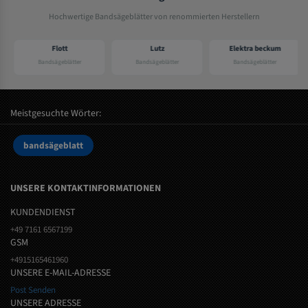
Hochwertige Bandsägeblätter von renommierten Herstellern
Flott
Lutz
Elektra beckum
Bandsägeblätter
Bandsägeblätter
Bandsägeblätter
Meistgesuchte Wörter:
bandsägeblatt
UNSERE KONTAKTINFORMATIONEN
KUNDENDIENST
+49 7161 6567199
GSM
+4915165461960
UNSERE E-MAIL-ADRESSE
Post Senden
UNSERE ADRESSE