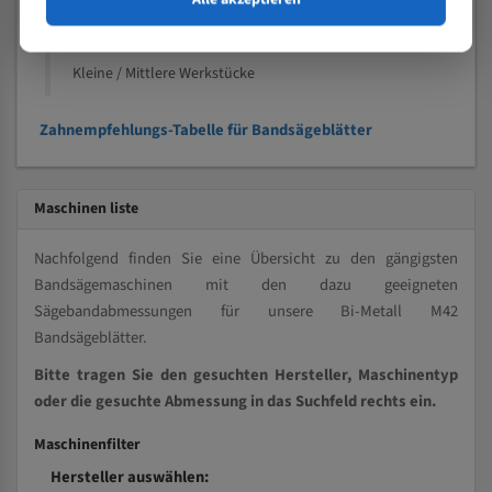
Kleine und mittlere Profile / Kleine Durchmesser
Vollmaterial
Kleine / Mittlere Werkstücke
Zahnempfehlungs-Tabelle für Bandsägeblätter
Maschinen liste
Nachfolgend finden Sie eine Übersicht zu den gängigsten
Bandsägemaschinen mit den dazu geeigneten
Sägebandabmessungen für unsere Bi-Metall M42
Bandsägeblätter.
Bitte tragen Sie den gesuchten Hersteller, Maschinentyp
oder die gesuchte Abmessung in das Suchfeld rechts ein.
Maschinenfilter
Hersteller auswählen: