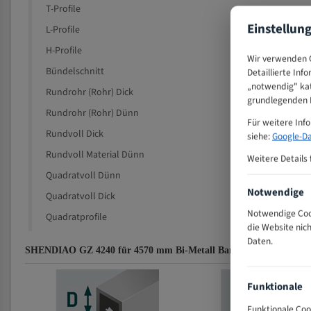
T-Profile
Einstellun
L-Profile
H-Profile
Wir verwenden C
Bündelschnitt
Detaillierte Inf
„notwendig" kat
Rundrohr (Rohr) Dick
grundlegenden F
Rundrohr (Rohr) Dünn
Für weitere Inf
Rundvoll Dick
siehe:
Google-Da
Rundvoll Material Dünn
Weitere Details 
Quadratvoll Dünn
Notwendige
Quadratvoll Dick
Notwendige Cook
Quadratprofile
die Website nic
Daten.
SHENDIAO GZ 4240 für 4570 mm Bi-Metall Bandsägeblätter Zahn
Funktionale
Funktionale Coo