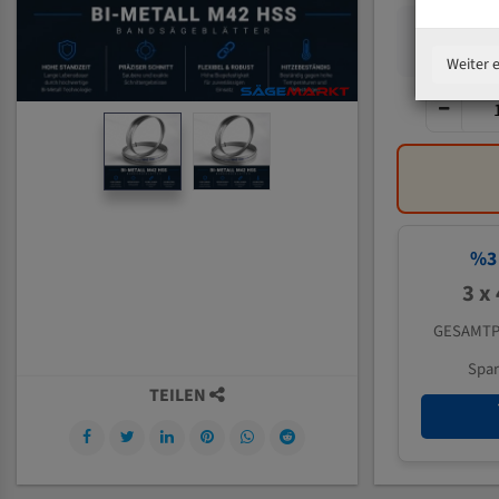
Weiter 
%
3
3 x
GESAMTP
Spa
TEILEN