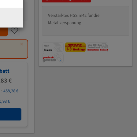
Verstärktes HSS m42 für die
Metallzerspanung
×
batt
,83 €
 :
458,28 €
0,93 €