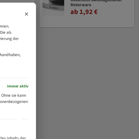
Uddeholm Bandsägeblätter
Meterware
ab 1,92 €
×
önnen.
Die als
vierung der
 handhaben,
Immer aktiv
 Ohne sie kann
ersonenbezogenen
des Inhalts der