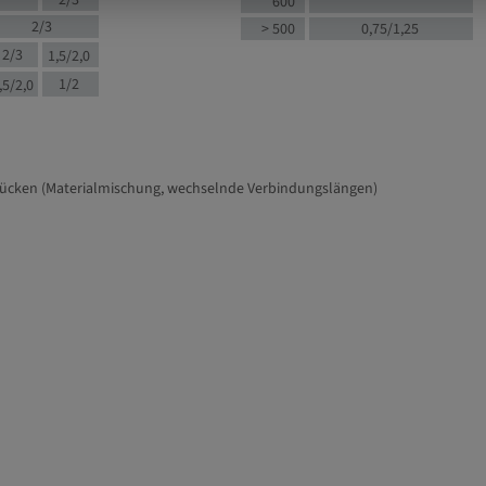
2/3
600
2/3
> 500
0,75/1,25
2/3
1,5/2,0
1/2
,5/2,0
tücken (Materialmischung, wechselnde Verbindungslängen)