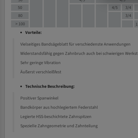
30
4/5
4/5
50
4/5
3/4
80
3/4
> 100
1
Vorteile:
Vielseitiges Bandsägeblatt für verschiedenste Anwendungen
Widerstandsfähig gegen Zahnbruch auch bei schwierigen Werks
Sehr geringe Vibration
Äußerst verschleißfest
Technische Beschreibung:
Positiver Spanwinkel
Bandkörper aus hochlegiertem Federstahl
Legierte HSS-beschichtete Zahnspitzen
Spezielle Zahngeometrie und Zahnteilung