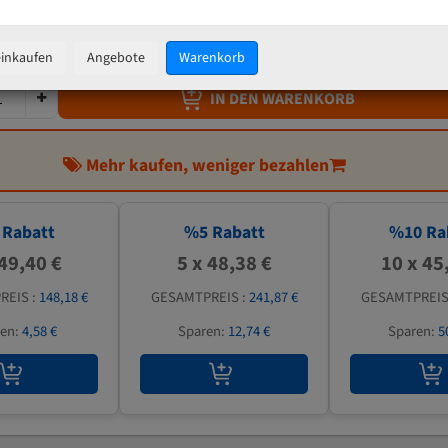
50,92 €
inkl. MwSt
zzgl.
Versandkosten
einkaufen
Angebote
Warenkorb
IN DEN WARENKORB
Mehr kaufen, weniger bezahlen
Rabatt
%
5
Rabatt
%
10
Ra
 49,40 €
5 x 48,38 €
10 x 45
REIS :
148,18 €
GESAMTPREIS :
241,87 €
GESAMTPREIS
ren:
4,58 €
Sparen:
12,74 €
Sparen:
5