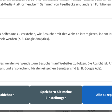
cial-Media-Plattformen, beim Sammeln von Feedbacks und anderen Funktionen
VOLLMATERIAL
Zähne pro
300
500
es helfen uns zu verstehen, wie Besucher mit der Website interagieren, indem I
M (mm)
Zoll (ZpZ)
)
t werden (z. B. Google Analytics).
>
10/14
25
5/8
15 - 40
8/12
0
5/8
25 - 50
6/10
8
4/6
es werden verwendet, um Besuchern auf Websites zu folgen. Die Absicht ist, A
35 - 70
5/8
4/6
vant und ansprechend für den einzelnen Benutzer sind (z. B. Google Ads).
50 - 120
4/6
4/6
80 - 180
3/4
6
130 -
4/5
2/3
350
Speichern Sie meine
4/5
s ablehnen
Alle akzep
150 -
Einstellungen
1,5/2
4/5
450
3/4
200 -
1,1/1,6