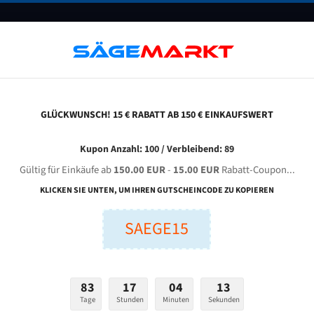
UNTERNEHMEN
FAQ
GUTSCHEINE
BLOG
KONTAKT
GLÜCKWUNSCH! 15 € RABATT AB 150 € EINKAUFSWERT
hendiao Gz 4240 Für 4570 Mm Bi-Metall Bandsägeblätter
Kupon Anzahl: 100 / Verbleibend: 89
Gültig für Einkäufe ab
150.00 EUR
-
15.00 EUR
Rabatt-Coupon...
SHENDIAO GZ 4240 für 4570 mm Bi-Metall Bandsägeblätte
KLICKEN SIE UNTEN, UM IHREN GUTSCHEINCODE ZU KOPIEREN
SAEGE15
nge (mm):
Breite (mm):
Stärken + Zah
mm
mm
Welche Zahn soll 
83
17
04
12
Tage
Stunden
Minuten
Sekunden