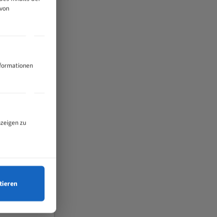
 von
nformationen
nzeigen zu
tieren