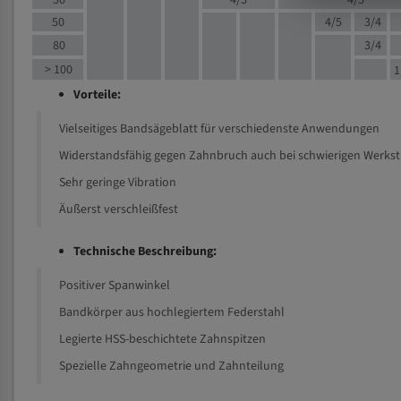
30
4/5
4/5
50
4/5
3/4
80
3/4
> 100
1
Vorteile:
Vielseitiges Bandsägeblatt für verschiedenste Anwendungen
Widerstandsfähig gegen Zahnbruch auch bei schwierigen Werks
Sehr geringe Vibration
Äußerst verschleißfest
Technische Beschreibung:
Positiver Spanwinkel
Bandkörper aus hochlegiertem Federstahl
Legierte HSS-beschichtete Zahnspitzen
Spezielle Zahngeometrie und Zahnteilung