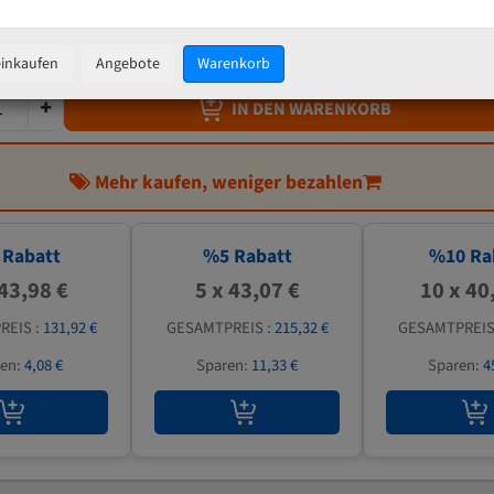
45,33 €
inkl. MwSt
zzgl.
Versandkosten
einkaufen
Angebote
Warenkorb
IN DEN WARENKORB
Mehr kaufen, weniger bezahlen
Rabatt
%
5
Rabatt
%
10
Ra
 43,98 €
5 x 43,07 €
10 x 40
REIS :
131,92 €
GESAMTPREIS :
215,32 €
GESAMTPREIS
ren:
4,08 €
Sparen:
11,33 €
Sparen:
4