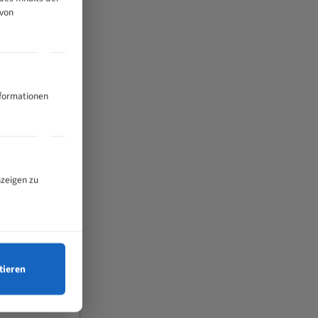
 von
nformationen
nzeigen zu
tieren