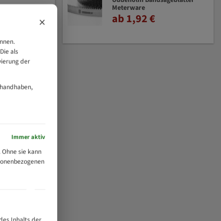
Uddeholm Bandsägeblätter
Meterware
ab 1,92 €
×
önnen.
Die als
vierung der
 handhaben,
Immer aktiv
 Ohne sie kann
ersonenbezogenen
des Inhalts der