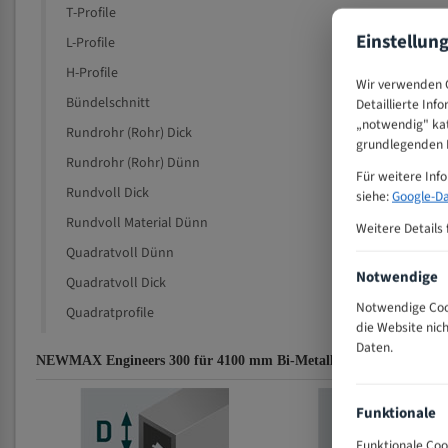
T-Profile
Einstellun
L-Profile
H-Profile
Wir verwenden C
Bündelschnitt
Detaillierte Inf
„notwendig" kat
Rundrohr (Rohr) Dick
grundlegenden F
Rundrohr (Rohr) Dünn
Für weitere Inf
Rundvoll Dick
siehe:
Google-Da
Rundvoll Material Dünn
Weitere Details 
Quadratvoll Dünn
Notwendige
Quadratvoll Dick
Notwendige Cook
Quadratprofile
die Website nic
Daten.
NEWMAX Engineers 300 für 4100 mm Bi-Metall Bandsägeblätter Z
Funktionale
Funktionale Coo