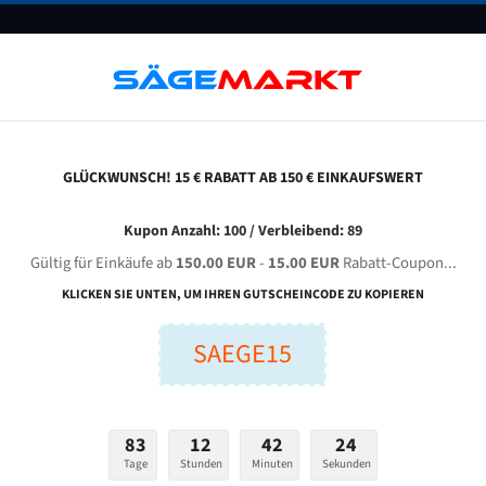
UNTERNEHMEN
FAQ
GUTSCHEINE
BLOG
KONTAKT
GLÜCKWUNSCH! 15 € RABATT AB 150 € EINKAUFSWERT
ewmax Engineers 300 Für 4100 Mm Bi-Metall Bandsägeblätter
Kupon Anzahl: 100 / Verbleibend: 89
Gültig für Einkäufe ab
150.00 EUR
-
15.00 EUR
Rabatt-Coupon...
MAX Engineers 300 für 4100 mm Bi-Metall Bandsägeblä
KLICKEN SIE UNTEN, UM IHREN GUTSCHEINCODE ZU KOPIEREN
SAEGE15
nge (mm):
Breite (mm):
Stärken + Zah
mm
mm
Welche Zahn soll 
83
12
42
23
Tage
Stunden
Minuten
Sekunden