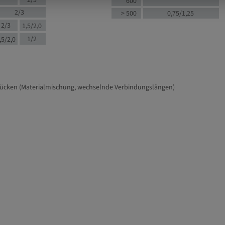
2/3
600
2/3
> 500
0,75/1,25
2/3
1,5/2,0
1/2
,5/2,0
tücken (Materialmischung, wechselnde Verbindungslängen)