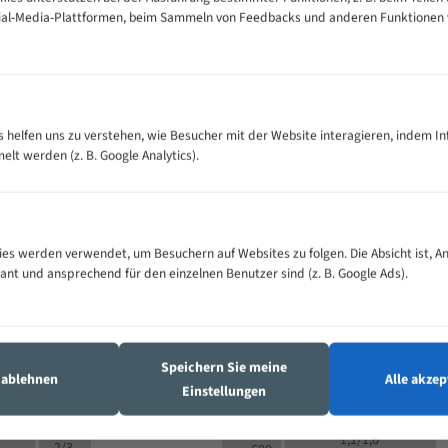
cial-Media-Plattformen, beim Sammeln von Feedbacks und anderen Funktionen
VOLLMATERIAL
Zähne pro
300
500
es helfen uns zu verstehen, wie Besucher mit der Website interagieren, indem I
M (mm)
Zoll (ZpZ)
)
t werden (z. B. Google Analytics).
>
10/14
25
5/8
15 - 40
8/12
0
5/8
25 - 50
6/10
8
4/6
es werden verwendet, um Besuchern auf Websites zu folgen. Die Absicht ist, A
35 - 70
5/8
4/6
vant und ansprechend für den einzelnen Benutzer sind (z. B. Google Ads).
50 - 120
4/6
4/6
80 - 180
3/4
6
130 -
4/5
2/3
350
Speichern Sie meine
4/5
s ablehnen
Alle akzep
150 -
Einstellungen
1,5/2
4/5
450
3/4
200 -
1,1/1,6