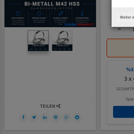
Weiter 
%
3
3 x
GESAMTP
Spa
TEILEN