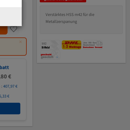
Verstärktes HSS m42 für die
Metallzerspanung
×
batt
,80 €
 :
407,97 €
5,33 €