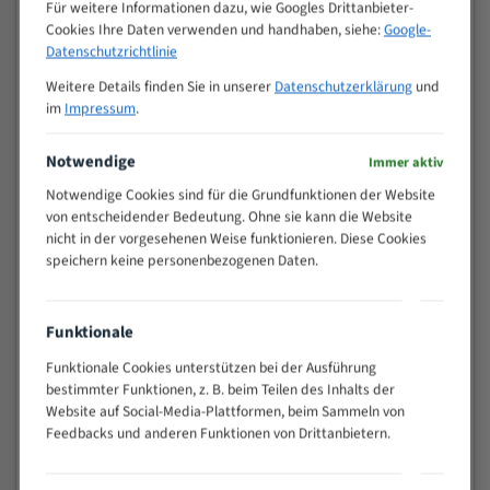
M (mm)
Für weitere Informationen dazu, wie Googles Drittanbieter-
Zoll (ZpZ)
)
Cookies Ihre Daten verwenden und handhaben, siehe:
Google-
>
Datenschutzrichtlinie
10/14
25
Weitere Details finden Sie in unserer
Datenschutzerklärung
und
15 - 40
8/12
im
Impressum
.
25 - 50
6/10
35 - 70
5/8
Notwendige
Immer aktiv
50 - 120
4/6
Notwendige Cookies sind für die Grundfunktionen der Website
80 - 180
3/4
von entscheidender Bedeutung. Ohne sie kann die Website
130 -
nicht in der vorgesehenen Weise funktionieren. Diese Cookies
2/3
350
speichern keine personenbezogenen Daten.
150 -
1,5/2
450
200 -
Funktionale
1,1/1,6
600
Funktionale Cookies unterstützen bei der Ausführung
> 500
0,75/1,25
bestimmter Funktionen, z. B. beim Teilen des Inhalts der
Vorteile:
Website auf Social-Media-Plattformen, beim Sammeln von
Feedbacks und anderen Funktionen von Drittanbietern.
Vielseitiges Bandsägeblatt für verschiedenste
Anwendungen