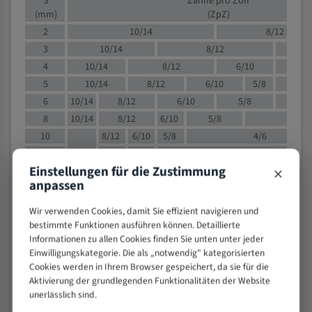
S
Zähne pro Zoll
(mm)
(ZpZ)
2
10/14
8/12
3
10/14
8/12
6/1
4
10/14
8/12
6/10
5/8
5
10/14
8/12
6/10
5/8
6
10/14
8/12
6/10
5/8
8
10/14
8/12
6/10
5/8
4/
10
8/12
6/10
5/8
4/6
12
8/12
6/10
4/6
×
Einstellungen für die Zustimmung
15
8/12
6/10
4/5
anpassen
20
4/6
4/5
30
4/5
4/5
Wir verwenden Cookies, damit Sie effizient navigieren und
50
4/5
3/4
bestimmte Funktionen ausführen können. Detaillierte
Informationen zu allen Cookies finden Sie unten unter jeder
80
3/4
Einwilligungskategorie. Die als „notwendig" kategorisierten
> 100
1,
Cookies werden in Ihrem Browser gespeichert, da sie für die
Aktivierung der grundlegenden Funktionalitäten der Website
VOLLMATERIAL
unerlässlich sind.
Zähne pro