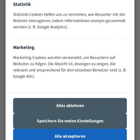
Statistik
Widerstandsfähig gegen Zahnbruch auch bei
schwierigen Werkstücken (Materialmischung,
Statistik-Cookies helfen uns zu verstehen, wie Besucher mit der
wechselnde Verbindungslängen)
Website interagieren, indem Informationen anonym gesammelt
Sehr geringe Vibration
werden (z. B. Google Analytics).
Äußerst verschleißfest
Marketing
Technische Beschreibung:
Marketing-Cookies werden verwendet, um Besuchern auf
Positiver Spanwinkel
Websites zu folgen. Die Absicht ist, Anzeigen zu zeigen, die
relevant und ansprechend für den einzelnen Benutzer sind (z. B.
Bandkörper aus hochlegiertem Federstahl
Google Ads).
Legierte HSS-beschichtete Zahnspitzen
Spezielle Zahngeometrie und Zahnteilung
Materialien:
Alles ablehnen
Stahl
Speichern Sie meine Einstellungen
Nichteisenmetalle
Speziell entwickelt für Profile / Rohre
Alle akzeptieren