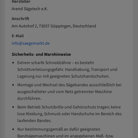
Hersteller
Arend Sägetech e.K.
Anschrift
Am Autohof 2, 73037 Göppingen, Deutschland
E-Mail
info@saegemarkt.de
Sicherheits- und Warnhinweise
Extrem scharfe Schneidzähne – es besteht
Schnittverletzungsgefahr. Handhabung, Transport und
Lagerung nur mit geeigneten Schutzhandschuhen.
Montage und Wechsel des Sägebandes ausschließlich bei
ausgeschalteter und vom Netz getrennter Maschine
durchführen.
Beim Betrieb Schutzbrille und Gehörschutz tragen; keine
lose Kleidung, Schmuck oder Handschuhe im Bereich des
laufenden Bandes.
Nur bestimmungsgemäß an dafür geeigneten
Bandsägemaschinen und im angegebenen Maß- bzw.