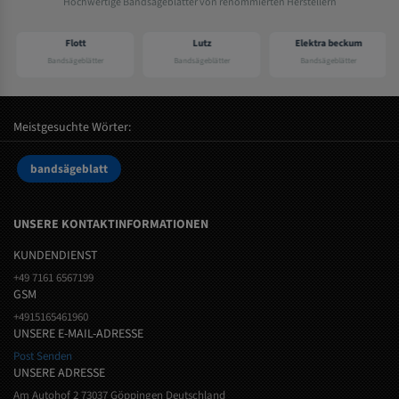
Hochwertige Bandsägeblätter von renommierten Herstellern
Flott
Lutz
Elektra beckum
Bandsägeblätter
Bandsägeblätter
Bandsägeblätter
Meistgesuchte Wörter:
bandsägeblatt
UNSERE KONTAKTINFORMATIONEN
KUNDENDIENST
+49 7161 6567199
GSM
+4915165461960
UNSERE E-MAIL-ADRESSE
Post Senden
UNSERE ADRESSE
Am Autohof 2 73037 Göppingen Deutschland