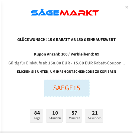
0
×
Spezialstahl Gehärtet
Uddeholm
Glatte
Eine Schneide, doppelte Fase
Spezialstahl
Standart
ÜBER UNS
DEUTSCH
Startseite
Bandsägeblätter Für Metall
Bi-Metal M42 (Standardgröße)
Mül
Uddeholm Gehärtet
Spezialstahl
Konvex
Zwei Schneiden, vierfache Fase
Uddeholm
gehärtete Zahnspitzen
ABOUTS
ENGLISH
GLÜCKWUNSCH! 15 € RABATT AB 150 € EINKAUFSWERT
Flexback
Gehärtete zahnspitzen
Konkav
Flexback Meterware
MÜLLER HBS 800 S für 8200 mm Bi-Metall
FRANCE
Kupon Anzahl: 100 / Verbleibend: 89
Dachzahnung
Bi-Metall Meterware
Bandsägeblätter
Gültig für Einkäufe ab
150.00 EUR
-
15.00 EUR
Rabatt-Coupon...
Fleischerei Bandsägeblätter
KLICKEN SIE UNTEN, UM IHREN GUTSCHEINCODE ZU KOPIEREN
Länge (mm):
Bandmesser Glatt Meterware
SAEGE15
mm
Bandmesser Dachzahnung Meterware
Breite (mm):
Konkav Meterware
mm
84
10
57
21
Konvex Meterware
Tage
Stunden
Minuten
Sekunden
Stärken + Zahnteilung:
mm