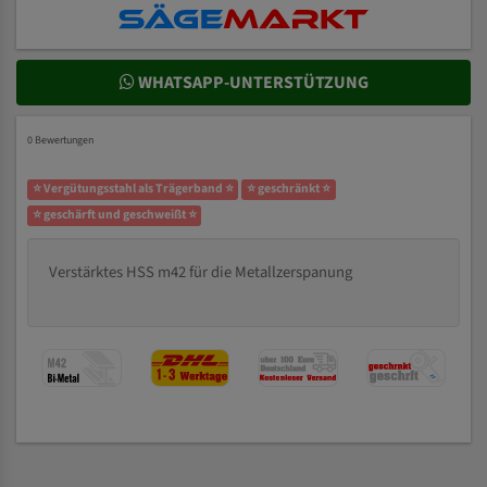
WHATSAPP-UNTERSTÜTZUNG
0 Bewertungen
⭐ Vergütungsstahl als Trägerband ⭐
⭐ geschränkt ⭐
⭐ geschärft und geschweißt ⭐
Verstärktes HSS m42 für die Metallzerspanung