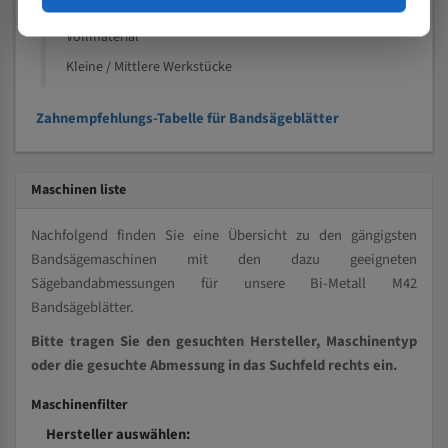
Kleine und mittlere Profile / Kleine Durchmesser
Vollmaterial
Kleine / Mittlere Werkstücke
Zahnempfehlungs-Tabelle für Bandsägeblätter
Maschinen liste
Nachfolgend finden Sie eine Übersicht zu den gängigsten
Bandsägemaschinen mit den dazu geeigneten
Sägebandabmessungen für unsere Bi-Metall M42
Bandsägeblätter.
Bitte tragen Sie den gesuchten Hersteller, Maschinentyp
oder die gesuchte Abmessung in das Suchfeld rechts ein.
Maschinenfilter
Hersteller auswählen: