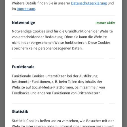
Weitere Details finden Sie in unserer
Datenschutzerklärung
und
>
10/14
im
Impressum
.
25
15 - 40
8/12
Notwendige
Immer aktiv
25 - 50
6/10
Notwendige Cookies sind für die Grundfunktionen der Website
35 - 70
5/8
von entscheidender Bedeutung. Ohne sie kann die Website
50 - 120
4/6
nicht in der vorgesehenen Weise funktionieren. Diese Cookies
80 - 180
3/4
speichern keine personenbezogenen Daten.
130 -
2/3
350
Funktionale
150 -
1,5/2
450
Funktionale Cookies unterstützen bei der Ausführung
200 -
bestimmter Funktionen, z. B. beim Teilen des Inhalts der
1,1/1,6
600
Website auf Social-Media-Plattformen, beim Sammeln von
> 500
0,75/1,25
Feedbacks und anderen Funktionen von Drittanbietern.
Vorteile:
Statistik
Vielseitiges Bandsägeblatt für verschiedenste
Anwendungen
Statistik-Cookies helfen uns zu verstehen, wie Besucher mit der
Widerstandsfähig gegen Zahnbruch auch bei
Website interagieren, indem Informationen anonym gesammelt