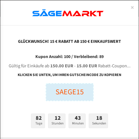
0
×
Spezialstahl Gehärtet
Uddeholm
Glatte
Eine Schneide, doppelte Fase
Spezialstahl
Standart
ÜBER UNS
DEUTSCH
Startseite
Bandsägeblätter Für Metall
Bi-Metal M42 (Standardgröße)
Mül
Uddeholm Gehärtet
Spezialstahl
Konvex
Zwei Schneiden, vierfache Fase
Uddeholm
gehärtete Zahnspitzen
ABOUTS
ENGLISH
GLÜCKWUNSCH! 15 € RABATT AB 150 € EINKAUFSWERT
Flexback
Gehärtete zahnspitzen
Konkav
Flexback Meterware
Müller SBS 1160 Bi-Metal M42 HSS
FRANCE
Kupon Anzahl: 100 / Verbleibend: 89
Dachzahnung
Bi-Metall Meterware
Bandsägeblatt
Gültig für Einkäufe ab
150.00 EUR
-
15.00 EUR
Rabatt-Coupon...
Fleischerei Bandsägeblätter
KLICKEN SIE UNTEN, UM IHREN GUTSCHEINCODE ZU KOPIEREN
Länge (mm):
Bandmesser Glatt Meterware
SAEGE15
mm
Bandmesser Dachzahnung Meterware
Breite (mm):
Konkav Meterware
mm
82
12
43
17
Konvex Meterware
Tage
Stunden
Minuten
Sekunden
Stärken + Zahnteilung:
mm