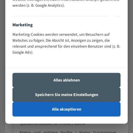
schwierigen Werkstücken (Materialmischung,
werden (z. B. Google Analytics).
wechselnde Verbindungslängen)
Sehr geringe Vibration
Marketing
Äußerst verschleißfest
Marketing-Cookies werden verwendet, um Besuchern auf
Websites zu folgen. Die Absicht ist, Anzeigen zu zeigen, die
Technische Beschreibung:
relevant und ansprechend für den einzelnen Benutzer sind (z. B.
Google Ads).
Positiver Spanwinkel
Bandkörper aus hochlegiertem Federstahl
Legierte HSS-beschichtete Zahnspitzen
Alles ablehnen
Spezielle Zahngeometrie und Zahnteilung
Materialien:
Speichern Sie meine Einstellungen
Stahl
Alle akzeptieren
Nichteisenmetalle
Speziell entwickelt für Profile / Rohre
Kleine und mittlere Profile / Kleine Durchmesser