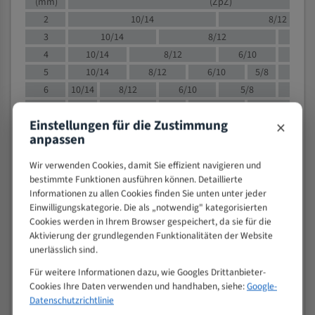
(mm)
(ZpZ)
2
10/14
8/12
3
10/14
8/12
6/1
4
10/14
8/12
6/10
5/8
5
10/14
8/12
6/10
5/8
6
10/14
8/12
6/10
5/8
8
10/14
8/12
6/10
5/8
4/
×
Einstellungen für die Zustimmung
10
8/12
6/10
5/8
4/6
anpassen
12
8/12
6/10
4/6
15
8/12
6/10
4/5
Wir verwenden Cookies, damit Sie effizient navigieren und
20
4/6
4/5
bestimmte Funktionen ausführen können. Detaillierte
Informationen zu allen Cookies finden Sie unten unter jeder
30
4/5
4/5
Einwilligungskategorie. Die als „notwendig" kategorisierten
50
4/5
3/4
Cookies werden in Ihrem Browser gespeichert, da sie für die
80
3/4
Aktivierung der grundlegenden Funktionalitäten der Website
unerlässlich sind.
> 100
1,
Für weitere Informationen dazu, wie Googles Drittanbieter-
VOLLMATERIAL
Cookies Ihre Daten verwenden und handhaben, siehe:
Google-
Zähne pro
Datenschutzrichtlinie
M (mm)
Zoll (ZpZ)
)