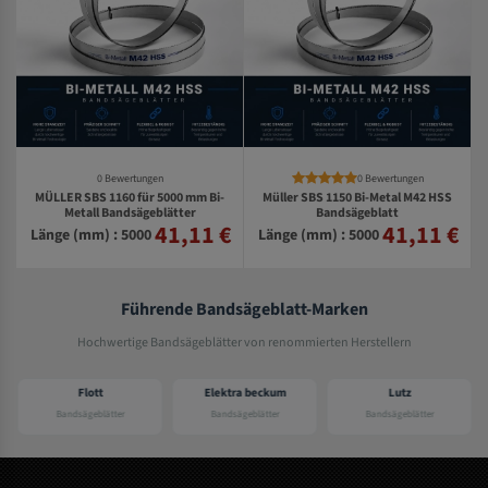
0 Bewertungen
0 Bewertungen
MÜLLER SBS 1160 für 5000 mm Bi-
Müller SBS 1150 Bi-Metal M42 HSS
Metall Bandsägeblätter
Bandsägeblatt
41,11 €
41,11 €
€
Länge (mm) : 5000
Länge (mm) : 5000
Führende Bandsägeblatt-Marken
Hochwertige Bandsägeblätter von renommierten Herstellern
Flott
Elektra beckum
Lutz
Bandsägeblätter
Bandsägeblätter
Bandsägeblätter