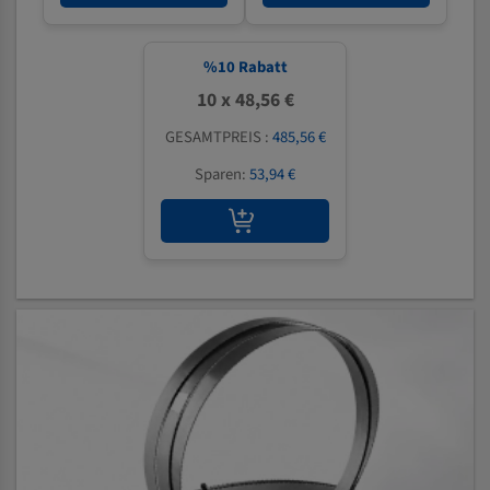
%
10
Rabatt
10 x 48,56 €
GESAMTPREIS :
485,56 €
Sparen:
53,94 €