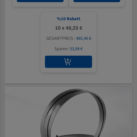
%
10
Rabatt
10 x 48,55 €
GESAMTPREIS :
485,46 €
Sparen:
53,94 €