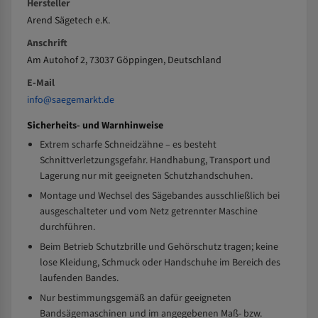
Hersteller
Arend Sägetech e.K.
Anschrift
Am Autohof 2, 73037 Göppingen, Deutschland
E-Mail
info@saegemarkt.de
Sicherheits- und Warnhinweise
Extrem scharfe Schneidzähne – es besteht
Schnittverletzungsgefahr. Handhabung, Transport und
Lagerung nur mit geeigneten Schutzhandschuhen.
Montage und Wechsel des Sägebandes ausschließlich bei
ausgeschalteter und vom Netz getrennter Maschine
durchführen.
Beim Betrieb Schutzbrille und Gehörschutz tragen; keine
lose Kleidung, Schmuck oder Handschuhe im Bereich des
laufenden Bandes.
Nur bestimmungsgemäß an dafür geeigneten
Bandsägemaschinen und im angegebenen Maß- bzw.