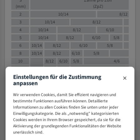
S
Zähne pro Zoll
(mm)
(ZpZ)
2
10/14
8/12
3
10/14
8/12
6/1
4
10/14
8/12
6/10
5/8
5
10/14
8/12
6/10
5/8
6
10/14
8/12
6/10
5/8
8
10/14
8/12
6/10
5/8
4/
10
8/12
6/10
5/8
4/6
12
8/12
6/10
4/6
×
Einstellungen für die Zustimmung
15
8/12
6/10
4/5
anpassen
20
4/6
4/5
30
4/5
4/5
Wir verwenden Cookies, damit Sie effizient navigieren und
50
4/5
3/4
bestimmte Funktionen ausführen können. Detaillierte
Informationen zu allen Cookies finden Sie unten unter jeder
80
3/4
Einwilligungskategorie. Die als „notwendig" kategorisierten
> 100
1,
Cookies werden in Ihrem Browser gespeichert, da sie für die
Aktivierung der grundlegenden Funktionalitäten der Website
VOLLMATERIAL
unerlässlich sind.
Zähne pro