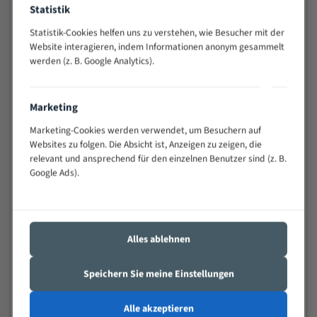
Statistik
Widerstandsfähig gegen Zahnbruch auch bei
schwierigen Werkstücken (Materialmischung,
Statistik-Cookies helfen uns zu verstehen, wie Besucher mit der
wechselnde Verbindungslängen)
Website interagieren, indem Informationen anonym gesammelt
Sehr geringe Vibration
werden (z. B. Google Analytics).
Äußerst verschleißfest
Marketing
Technische Beschreibung:
Marketing-Cookies werden verwendet, um Besuchern auf
Positiver Spanwinkel
Websites zu folgen. Die Absicht ist, Anzeigen zu zeigen, die
relevant und ansprechend für den einzelnen Benutzer sind (z. B.
Bandkörper aus hochlegiertem Federstahl
Google Ads).
Legierte HSS-beschichtete Zahnspitzen
Spezielle Zahngeometrie und Zahnteilung
Materialien:
Alles ablehnen
Stahl
Speichern Sie meine Einstellungen
Nichteisenmetalle
Speziell entwickelt für Profile / Rohre
Alle akzeptieren