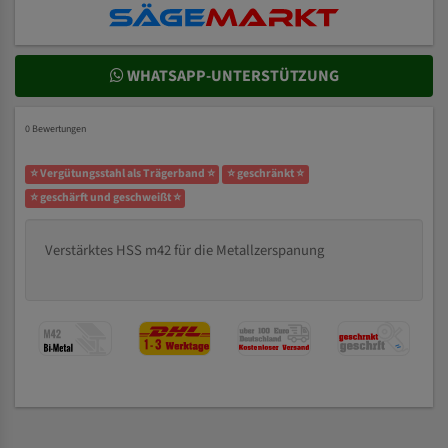
WHATSAPP-UNTERSTÜTZUNG
0 Bewertungen
⭐ Vergütungsstahl als Trägerband ⭐
⭐ geschränkt ⭐
⭐ geschärft und geschweißt ⭐
Verstärktes HSS m42 für die Metallzerspanung