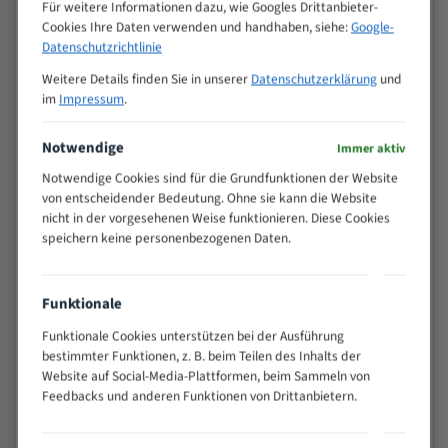
M (mm)
Für weitere Informationen dazu, wie Googles Drittanbieter-
Zoll (ZpZ)
)
Cookies Ihre Daten verwenden und handhaben, siehe:
Google-
>
Datenschutzrichtlinie
10/14
25
Weitere Details finden Sie in unserer
Datenschutzerklärung
und
15 - 40
8/12
im
Impressum
.
25 - 50
6/10
35 - 70
5/8
Notwendige
Immer aktiv
50 - 120
4/6
Notwendige Cookies sind für die Grundfunktionen der Website
80 - 180
3/4
von entscheidender Bedeutung. Ohne sie kann die Website
130 -
nicht in der vorgesehenen Weise funktionieren. Diese Cookies
2/3
350
speichern keine personenbezogenen Daten.
150 -
1,5/2
450
200 -
Funktionale
1,1/1,6
600
Funktionale Cookies unterstützen bei der Ausführung
> 500
0,75/1,25
bestimmter Funktionen, z. B. beim Teilen des Inhalts der
Vorteile:
Website auf Social-Media-Plattformen, beim Sammeln von
Feedbacks und anderen Funktionen von Drittanbietern.
Vielseitiges Bandsägeblatt für verschiedenste
Anwendungen