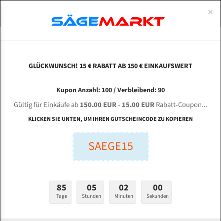
0
×
Spezialstahl Gehärtet
Uddeholm
Glatte
Eine Schneide, doppelte Fase
Spezialstahl
Standart
ÜBER UNS
DEUTSCH
Startseite
Bandsägeblätter Für Metall
Bi-Metal M42 (Standardgröße)
Meg
Uddeholm Gehärtet
Spezialstahl
Konvex
Zwei Schneiden, vierfache Fase
Uddeholm
gehärtete Zahnspitzen
ABOUTS
ENGLISH
GLÜCKWUNSCH! 15 € RABATT AB 150 € EINKAUFSWERT
Flexback
Gehärtete zahnspitzen
Konkav
Flexback Meterware
MEGA - KMT KBS 400 A für 4880 mm Bi-Metall
FRANCE
Kupon Anzahl: 100 / Verbleibend: 90
Dachzahnung
Bi-Metall Meterware
Bandsägeblätter
Gültig für Einkäufe ab
150.00 EUR
-
15.00 EUR
Rabatt-Coupon...
Fleischerei Bandsägeblätter
KLICKEN SIE UNTEN, UM IHREN GUTSCHEINCODE ZU KOPIEREN
Länge (mm):
Bandmesser Glatt Meterware
SAEGE15
mm
Bandmesser Dachzahnung Meterware
Breite (mm):
Konkav Meterware
mm
85
05
01
59
Konvex Meterware
Tage
Stunden
Minuten
Sekunden
Stärken + Zahnteilung:
mm