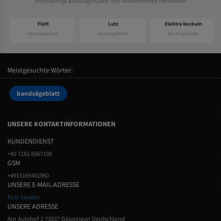
Hochwertige Bandsägeblätter von renommierten Herstellern
Flott
Lutz
Elektra beckum
Bandsägeblätter
Bandsägeblätter
Bandsägeblätter
Meistgesuchte Wörter:
bandsägeblatt
UNSERE KONTAKTINFORMATIONEN
KUNDENDIENST
+49 7161 6567199
GSM
+4915165461960
UNSERE E-MAIL-ADRESSE
Post Senden
UNSERE ADRESSE
Am Autohof 2 73037 Göppingen Deutschland