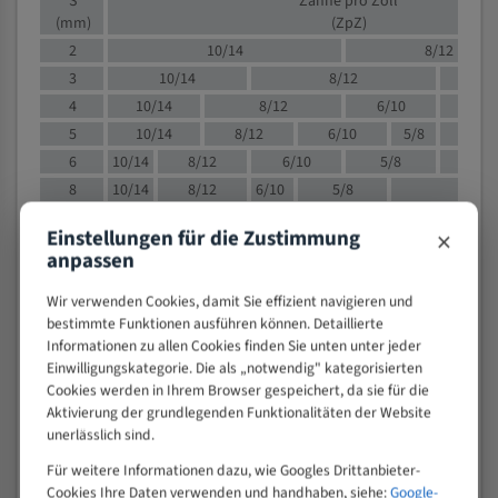
S
Zähne pro Zoll
(mm)
(ZpZ)
2
10/14
8/12
3
10/14
8/12
6/1
4
10/14
8/12
6/10
5/8
5
10/14
8/12
6/10
5/8
6
10/14
8/12
6/10
5/8
8
10/14
8/12
6/10
5/8
4/
10
8/12
6/10
5/8
4/6
×
Einstellungen für die Zustimmung
12
8/12
6/10
4/6
anpassen
15
8/12
6/10
4/5
Wir verwenden Cookies, damit Sie effizient navigieren und
20
4/6
4/5
bestimmte Funktionen ausführen können. Detaillierte
30
4/5
4/5
Informationen zu allen Cookies finden Sie unten unter jeder
50
4/5
3/4
Einwilligungskategorie. Die als „notwendig" kategorisierten
80
3/4
Cookies werden in Ihrem Browser gespeichert, da sie für die
Aktivierung der grundlegenden Funktionalitäten der Website
> 100
1,
unerlässlich sind.
VOLLMATERIAL
Für weitere Informationen dazu, wie Googles Drittanbieter-
Zähne pro
Cookies Ihre Daten verwenden und handhaben, siehe:
Google-