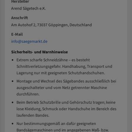
Hersteller
Arend Sägetech e.K.
Anschrift
Am Autohof 2, 73037 Göppingen, Deutschland
E-Mail
info@saegemarkt.de
Sicherheits- und Warnhinweise
Extrem scharfe Schneidzähne – es besteht
Schnittverletzungsgefahr. Handhabung, Transport und
Lagerung nur mit geeigneten Schutzhandschuhen.
Montage und Wechsel des Sägebandes ausschließlich bei
ausgeschalteter und vom Netz getrennter Maschine
durchführen.
Beim Betrieb Schutzbrille und Gehörschutz tragen; keine
lose Kleidung, Schmuck oder Handschuhe im Bereich des
laufenden Bandes.
Nur bestimmungsgemäß an dafür geeigneten
Bandsägemaschinen und im angegebenen Maß- bzw.