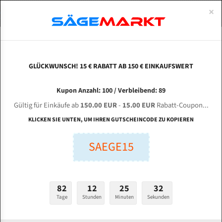
0
×
Spezialstahl Gehärtet
Uddeholm
Glatte
Eine Schneide, doppelte Fase
Spezialstahl
Standart
ÜBER UNS
DEUTSCH
Startseite
Bandsägeblätter Für Metall
Bi-Metal M42 (Standardgröße)
Meg
Uddeholm Gehärtet
Spezialstahl
Konvex
Zwei Schneiden, vierfache Fase
Uddeholm
gehärtete Zahnspitzen
ABOUTS
ENGLISH
GLÜCKWUNSCH! 15 € RABATT AB 150 € EINKAUFSWERT
Flexback
Gehärtete zahnspitzen
Konkav
Flexback Meterware
MEGA - KMT KBS 350 A für 4115 mm Bi-Metall
FRANCE
Kupon Anzahl: 100 / Verbleibend: 89
Dachzahnung
Bi-Metall Meterware
Bandsägeblätter
Gültig für Einkäufe ab
150.00 EUR
-
15.00 EUR
Rabatt-Coupon...
Fleischerei Bandsägeblätter
KLICKEN SIE UNTEN, UM IHREN GUTSCHEINCODE ZU KOPIEREN
Länge (mm):
Bandmesser Glatt Meterware
SAEGE15
mm
Bandmesser Dachzahnung Meterware
Breite (mm):
Konkav Meterware
mm
82
12
25
32
Konvex Meterware
Tage
Stunden
Minuten
Sekunden
Stärken + Zahnteilung:
mm