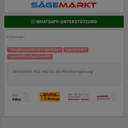
WHATSAPP-UNTERSTÜTZUNG
0 Bewertungen
⭐ Vergütungsstahl als Trägerband ⭐
⭐ geschränkt ⭐
⭐ geschärft und geschweißt ⭐
Verstärktes HSS m42 für die Metallzerspanung