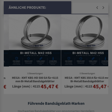
ÄHNLICHE PRODUKTE:
0 Bewertungen
0 Bewertungen
MEGA - KMT KBS-HD 500 SA für 4115
MEGA - KMT KBS 350 A für 4115 mm
m
mm Bi-Metall Bandsägeblätter
Bi-Metall Bandsägeblätter
45,47 €
45,47 €
€
Länge (mm) : 4115
Länge (mm) : 4115
Führende Bandsägeblatt-Marken
Hochwertige Bandsägeblätter von renommierten Herstellern