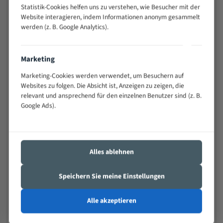
Statistik-Cookies helfen uns zu verstehen, wie Besucher mit der
Widerstandsfähig gegen Zahnbruch auch bei
Website interagieren, indem Informationen anonym gesammelt
schwierigen Werkstücken (Materialmischung,
werden (z. B. Google Analytics).
wechselnde Verbindungslängen)
Sehr geringe Vibration
Äußerst verschleißfest
Marketing
Marketing-Cookies werden verwendet, um Besuchern auf
Technische Beschreibung:
Websites zu folgen. Die Absicht ist, Anzeigen zu zeigen, die
relevant und ansprechend für den einzelnen Benutzer sind (z. B.
Positiver Spanwinkel
Google Ads).
Bandkörper aus hochlegiertem Federstahl
Legierte HSS-beschichtete Zahnspitzen
Spezielle Zahngeometrie und Zahnteilung
Alles ablehnen
Materialien:
Speichern Sie meine Einstellungen
Stahl
Alle akzeptieren
Nichteisenmetalle
Speziell entwickelt für Profile / Rohre