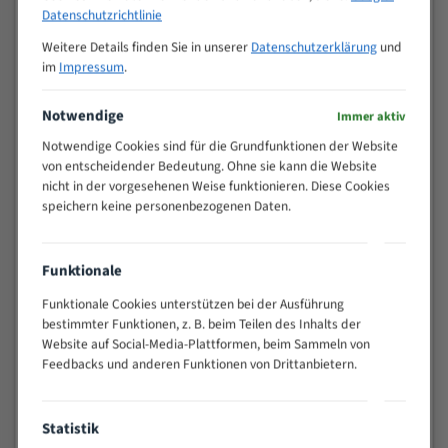
M (mm)
Zoll (ZpZ)
)
Datenschutzrichtlinie
>
Weitere Details finden Sie in unserer
Datenschutzerklärung
und
10/14
25
im
Impressum
.
15 - 40
8/12
25 - 50
6/10
Notwendige
Immer aktiv
35 - 70
5/8
Notwendige Cookies sind für die Grundfunktionen der Website
50 - 120
4/6
von entscheidender Bedeutung. Ohne sie kann die Website
80 - 180
3/4
nicht in der vorgesehenen Weise funktionieren. Diese Cookies
speichern keine personenbezogenen Daten.
130 -
2/3
350
150 -
1,5/2
Funktionale
450
200 -
Funktionale Cookies unterstützen bei der Ausführung
1,1/1,6
600
bestimmter Funktionen, z. B. beim Teilen des Inhalts der
Website auf Social-Media-Plattformen, beim Sammeln von
> 500
0,75/1,25
Feedbacks und anderen Funktionen von Drittanbietern.
Vorteile:
Vielseitiges Bandsägeblatt für verschiedenste
Statistik
Anwendungen