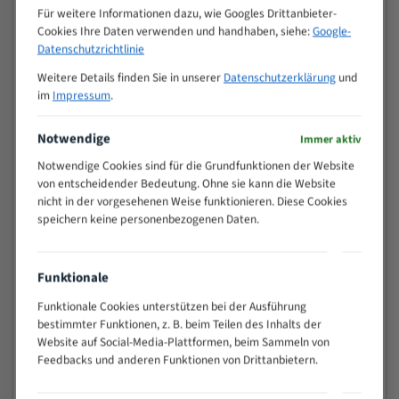
M (mm)
Zoll (ZpZ)
)
Für weitere Informationen dazu, wie Googles Drittanbieter-
Cookies Ihre Daten verwenden und handhaben, siehe:
Google-
>
10/14
Datenschutzrichtlinie
25
15 - 40
8/12
Weitere Details finden Sie in unserer
Datenschutzerklärung
und
im
Impressum
.
25 - 50
6/10
35 - 70
5/8
Notwendige
Immer aktiv
50 - 120
4/6
80 - 180
3/4
Notwendige Cookies sind für die Grundfunktionen der Website
von entscheidender Bedeutung. Ohne sie kann die Website
130 -
2/3
nicht in der vorgesehenen Weise funktionieren. Diese Cookies
350
speichern keine personenbezogenen Daten.
150 -
1,5/2
450
200 -
1,1/1,6
Funktionale
600
> 500
0,75/1,25
Funktionale Cookies unterstützen bei der Ausführung
bestimmter Funktionen, z. B. beim Teilen des Inhalts der
Vorteile:
Website auf Social-Media-Plattformen, beim Sammeln von
Feedbacks und anderen Funktionen von Drittanbietern.
Vielseitiges Bandsägeblatt für verschiedenste
Anwendungen