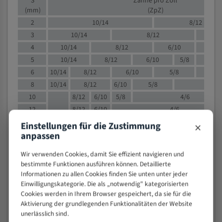
S
Zähne pro Zoll
(mm)
(ZpZ)
2
10/14
8/12
3
10/14
8/12
6/1
4
10/14
8/12
6/10
5/8
5
10/14
8/12
6/10
5/8
6
10/14
8/12
6/10
5/8
8
10/14
8/12
6/10
5/8
4/
10
8/12
6/10
5/8
4/6
12
8/12
6/10
4/6
15
8/12
6/10
4/5
×
Einstellungen für die Zustimmung
20
4/6
4/5
anpassen
30
4/5
4/5
Wir verwenden Cookies, damit Sie effizient navigieren und
50
4/5
3/4
bestimmte Funktionen ausführen können. Detaillierte
80
3/4
Informationen zu allen Cookies finden Sie unten unter jeder
Einwilligungskategorie. Die als „notwendig" kategorisierten
> 100
1,
Cookies werden in Ihrem Browser gespeichert, da sie für die
Aktivierung der grundlegenden Funktionalitäten der Website
VOLLMATERIAL
unerlässlich sind.
Zähne pro