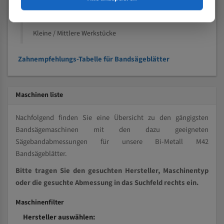
Kleine und mittlere Profile / Kleine Durchmesser
Vollmaterial
Kleine / Mittlere Werkstücke
Zahnempfehlungs-Tabelle für Bandsägeblätter
Maschinen liste
Nachfolgend finden Sie eine Übersicht zu den gängigsten
Bandsägemaschinen mit den dazu geeigneten
Sägebandabmessungen für unsere Bi-Metall M42
Bandsägeblätter.
Bitte tragen Sie den gesuchten Hersteller, Maschinentyp
oder die gesuchte Abmessung in das Suchfeld rechts ein.
Maschinenfilter
Hersteller auswählen: