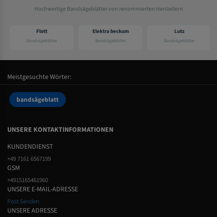
Hochwertige Bandsägeblätter von renommierten Herstellern
Flott
Elektra beckum
Lutz
Bandsägeblätter
Bandsägeblätter
Bandsägeblätter
Meistgesuchte Wörter:
bandsägeblatt
UNSERE KONTAKTINFORMATIONEN
KUNDENDIENST
+49 7161 6567199
GSM
+4915165461960
UNSERE E-MAIL-ADRESSE
Post Senden
UNSERE ADRESSE