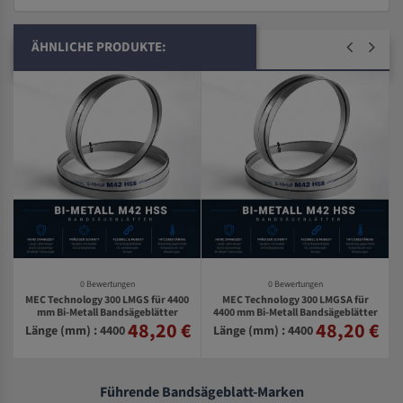
ÄHNLICHE PRODUKTE:
0 Bewertungen
0 Bewertungen
MEC Technology 300 LMGS für 4400
MEC Technology 300 LMGSA für
0
mm Bi-Metall Bandsägeblätter
4400 mm Bi-Metall Bandsägeblätter
48,20 €
48,20 €
€
Länge (mm) : 4400
Länge (mm) : 4400
Führende Bandsägeblatt-Marken