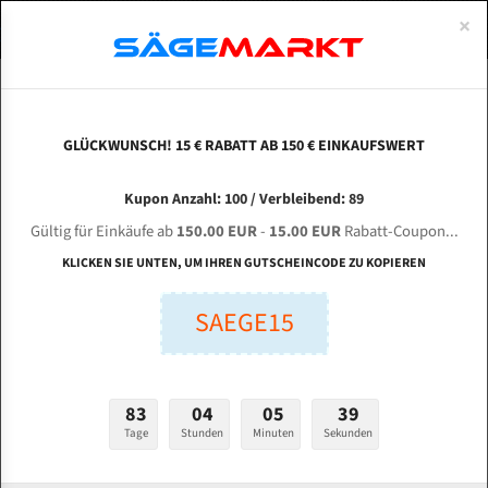
0
×
Spezialstahl Gehärtet
Uddeholm
Glatte
Eine Schneide, doppelte Fase
Spezialstahl
Standart
ÜBER UNS
DEUTSCH
Startseite
Bandsägeblätter Für Metall
Bi-Metal M42 (Standardgröße)
Mec
Uddeholm Gehärtet
Spezialstahl
Konvex
Zwei Schneiden, vierfache Fase
Uddeholm
gehärtete Zahnspitzen
ABOUTS
ENGLISH
GLÜCKWUNSCH! 15 € RABATT AB 150 € EINKAUFSWERT
Flexback
Gehärtete zahnspitzen
Konkav
Flexback Meterware
MEC Technology 300 LMGSA für 4400 mm Bi-
FRANCE
Kupon Anzahl: 100 / Verbleibend: 89
Dachzahnung
Bi-Metall Meterware
Metall Bandsägeblätter
Gültig für Einkäufe ab
150.00 EUR
-
15.00 EUR
Rabatt-Coupon...
Fleischerei Bandsägeblätter
KLICKEN SIE UNTEN, UM IHREN GUTSCHEINCODE ZU KOPIEREN
Länge (mm):
Bandmesser Glatt Meterware
SAEGE15
mm
Bandmesser Dachzahnung Meterware
Breite (mm):
Konkav Meterware
mm
83
04
05
38
Konvex Meterware
Tage
Stunden
Minuten
Sekunden
Stärken + Zahnteilung:
mm