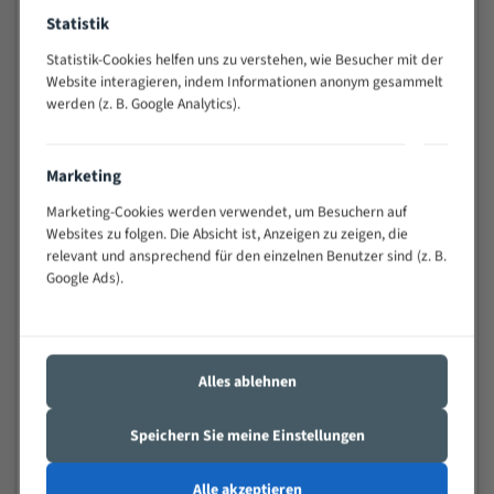
Widerstandsfähig gegen Zahnbruch auch bei
Statistik
schwierigen Werkstücken (Materialmischung,
Statistik-Cookies helfen uns zu verstehen, wie Besucher mit der
wechselnde Verbindungslängen)
Website interagieren, indem Informationen anonym gesammelt
Sehr geringe Vibration
werden (z. B. Google Analytics).
Äußerst verschleißfest
Marketing
Technische Beschreibung:
Marketing-Cookies werden verwendet, um Besuchern auf
Positiver Spanwinkel
Websites zu folgen. Die Absicht ist, Anzeigen zu zeigen, die
Bandkörper aus hochlegiertem Federstahl
relevant und ansprechend für den einzelnen Benutzer sind (z. B.
Google Ads).
Legierte HSS-beschichtete Zahnspitzen
Spezielle Zahngeometrie und Zahnteilung
Materialien:
Alles ablehnen
Stahl
Speichern Sie meine Einstellungen
Nichteisenmetalle
Speziell entwickelt für Profile / Rohre
Alle akzeptieren