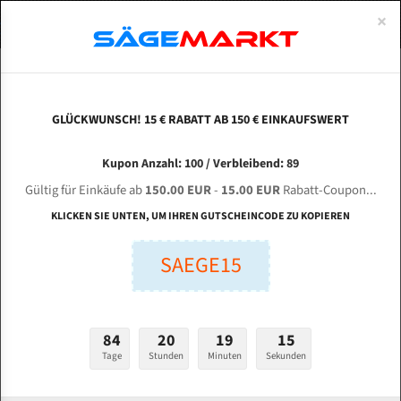
0
×
Spezialstahl Gehärtet
Uddeholm
Glatte
Eine Schneide, doppelte Fase
Spezialstahl
Standart
ÜBER UNS
DEUTSCH
Startseite
Bandsägeblätter Für Metall
Bi-Metal M42 (Standardgröße)
Mas
Uddeholm Gehärtet
Spezialstahl
Konvex
Zwei Schneiden, vierfache Fase
Uddeholm
gehärtete Zahnspitzen
ABOUTS
ENGLISH
GLÜCKWUNSCH! 15 € RABATT AB 150 € EINKAUFSWERT
Flexback
Gehärtete zahnspitzen
Konkav
Flexback Meterware
MASINI DE DEBITAT RTY 320 GL für 4160 mm Bi-
FRANCE
Kupon Anzahl: 100 / Verbleibend: 89
Dachzahnung
Bi-Metall Meterware
Metall Bandsägeblätter
Gültig für Einkäufe ab
150.00 EUR
-
15.00 EUR
Rabatt-Coupon...
Fleischerei Bandsägeblätter
KLICKEN SIE UNTEN, UM IHREN GUTSCHEINCODE ZU KOPIEREN
Länge (mm):
Bandmesser Glatt Meterware
SAEGE15
mm
Bandmesser Dachzahnung Meterware
Breite (mm):
Konkav Meterware
mm
84
20
19
14
Konvex Meterware
Tage
Stunden
Minuten
Sekunden
Stärken + Zahnteilung:
mm