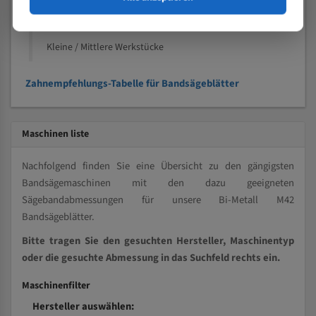
Kleine und mittlere Profile / Kleine Durchmesser
Vollmaterial
Kleine / Mittlere Werkstücke
Zahnempfehlungs-Tabelle für Bandsägeblätter
Maschinen liste
Nachfolgend finden Sie eine Übersicht zu den gängigsten
Bandsägemaschinen mit den dazu geeigneten
Sägebandabmessungen für unsere Bi-Metall M42
Bandsägeblätter.
Bitte tragen Sie den gesuchten Hersteller, Maschinentyp
oder die gesuchte Abmessung in das Suchfeld rechts ein.
Maschinenfilter
Hersteller auswählen: