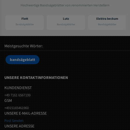
Hochwertige Bandsägeblätter von renommierten Herstellern
Flott
Lutz
Elektra beckum
Bandsägeblätter
Bandsägeblätter
Bandsägeblätter
Meistgesuchte Wörter:
bandsägeblatt
UNSERE KONTAKTINFORMATIONEN
KUNDENDIENST
+49 7161 6567199
GSM
+4915165461960
UNSERE E-MAIL-ADRESSE
Post Senden
UNSERE ADRESSE