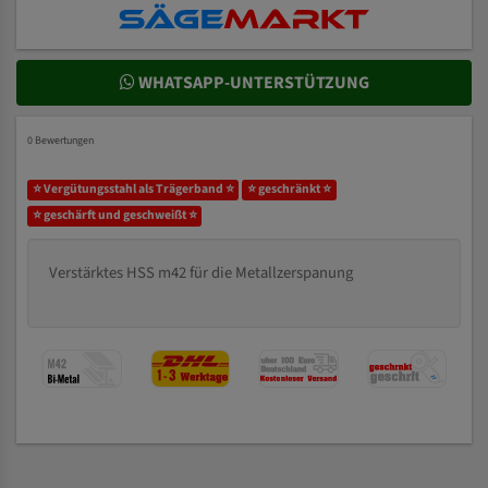
WHATSAPP-UNTERSTÜTZUNG
0 Bewertungen
⭐ Vergütungsstahl als Trägerband ⭐
⭐ geschränkt ⭐
⭐ geschärft und geschweißt ⭐
Verstärktes HSS m42 für die Metallzerspanung