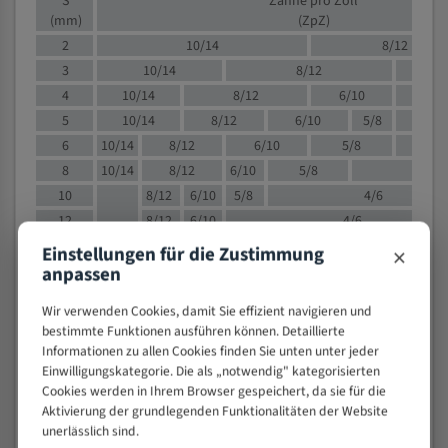
S
Zähne pro Zoll
(mm)
(ZpZ)
2
10/14
8/12
3
10/14
8/12
6/1
4
10/14
8/12
6/10
5/8
5
10/14
8/12
6/10
5/8
6
10/14
8/12
6/10
5/8
8
10/14
8/12
6/10
5/8
4/
10
8/12
6/10
5/8
4/6
12
8/12
6/10
4/6
15
8/12
6/10
4/5
×
Einstellungen für die Zustimmung
20
4/6
4/5
anpassen
30
4/5
4/5
Wir verwenden Cookies, damit Sie effizient navigieren und
50
4/5
3/4
bestimmte Funktionen ausführen können. Detaillierte
80
3/4
Informationen zu allen Cookies finden Sie unten unter jeder
Einwilligungskategorie. Die als „notwendig" kategorisierten
> 100
1,
Cookies werden in Ihrem Browser gespeichert, da sie für die
Aktivierung der grundlegenden Funktionalitäten der Website
VOLLMATERIAL
unerlässlich sind.
Zähne pro