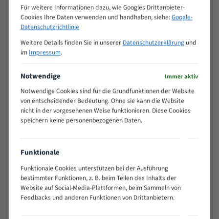
M (mm)
Zoll (ZpZ)
)
Für weitere Informationen dazu, wie Googles Drittanbieter-
Cookies Ihre Daten verwenden und handhaben, siehe:
Google-
>
10/14
Datenschutzrichtlinie
25
15 - 40
8/12
Weitere Details finden Sie in unserer
Datenschutzerklärung
und
im
Impressum
.
25 - 50
6/10
35 - 70
5/8
Notwendige
Immer aktiv
50 - 120
4/6
80 - 180
3/4
Notwendige Cookies sind für die Grundfunktionen der Website
von entscheidender Bedeutung. Ohne sie kann die Website
130 -
2/3
nicht in der vorgesehenen Weise funktionieren. Diese Cookies
350
speichern keine personenbezogenen Daten.
150 -
1,5/2
450
200 -
1,1/1,6
Funktionale
600
> 500
0,75/1,25
Funktionale Cookies unterstützen bei der Ausführung
bestimmter Funktionen, z. B. beim Teilen des Inhalts der
Vorteile:
Website auf Social-Media-Plattformen, beim Sammeln von
Feedbacks und anderen Funktionen von Drittanbietern.
Vielseitiges Bandsägeblatt für verschiedenste
Anwendungen