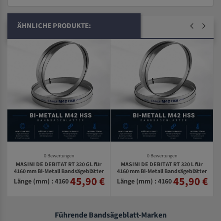
ÄHNLICHE PRODUKTE:
0 Bewertungen
0 Bewertungen
MASINI DE DEBITAT RT 320 GL für
MASINI DE DEBITAT RT 320 L für
r
4160 mm Bi-Metall Bandsägeblätter
4160 mm Bi-Metall Bandsägeblätter
r
45,90 €
45,90 €
€
Länge (mm) : 4160
Länge (mm) : 4160
Führende Bandsägeblatt-Marken