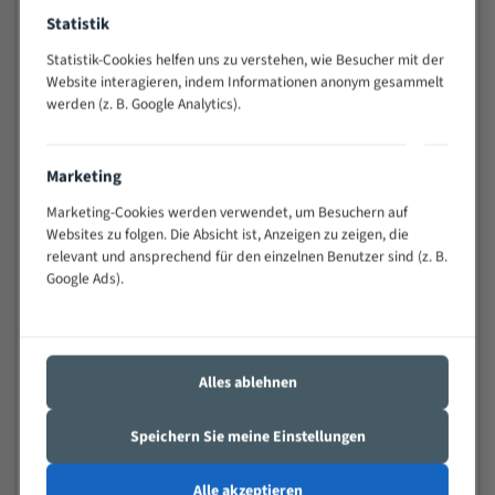
Widerstandsfähig gegen Zahnbruch auch bei
Statistik
schwierigen Werkstücken (Materialmischung,
Statistik-Cookies helfen uns zu verstehen, wie Besucher mit der
wechselnde Verbindungslängen)
Website interagieren, indem Informationen anonym gesammelt
Sehr geringe Vibration
werden (z. B. Google Analytics).
Äußerst verschleißfest
Marketing
Technische Beschreibung:
Marketing-Cookies werden verwendet, um Besuchern auf
Positiver Spanwinkel
Websites zu folgen. Die Absicht ist, Anzeigen zu zeigen, die
Bandkörper aus hochlegiertem Federstahl
relevant und ansprechend für den einzelnen Benutzer sind (z. B.
Google Ads).
Legierte HSS-beschichtete Zahnspitzen
Spezielle Zahngeometrie und Zahnteilung
Materialien:
Alles ablehnen
Stahl
Speichern Sie meine Einstellungen
Nichteisenmetalle
Speziell entwickelt für Profile / Rohre
Alle akzeptieren