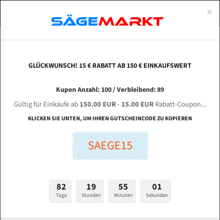
0
×
Spezialstahl Gehärtet
Uddeholm
Glatte
Eine Schneide, doppelte Fase
Spezialstahl
Standart
ÜBER UNS
DEUTSCH
Startseite
Bandsägeblätter Für Metall
Bi-Metal M42 (Standardgröße)
Mas
Uddeholm Gehärtet
Spezialstahl
Konvex
Zwei Schneiden, vierfache Fase
Uddeholm
gehärtete Zahnspitzen
ABOUTS
ENGLISH
GLÜCKWUNSCH! 15 € RABATT AB 150 € EINKAUFSWERT
Flexback
Gehärtete zahnspitzen
Konkav
Flexback Meterware
MASINI DE DEBITAT RTO 320 GLH für 4160 mm
FRANCE
Kupon Anzahl: 100 / Verbleibend: 89
Dachzahnung
Bi-Metall Meterware
Bi-Metall Bandsägeblätter
Gültig für Einkäufe ab
150.00 EUR
-
15.00 EUR
Rabatt-Coupon...
Fleischerei Bandsägeblätter
KLICKEN SIE UNTEN, UM IHREN GUTSCHEINCODE ZU KOPIEREN
Länge (mm):
Bandmesser Glatt Meterware
SAEGE15
mm
Bandmesser Dachzahnung Meterware
Breite (mm):
Konkav Meterware
mm
82
19
55
00
Konvex Meterware
Tage
Stunden
Minuten
Sekunden
Stärken + Zahnteilung:
mm