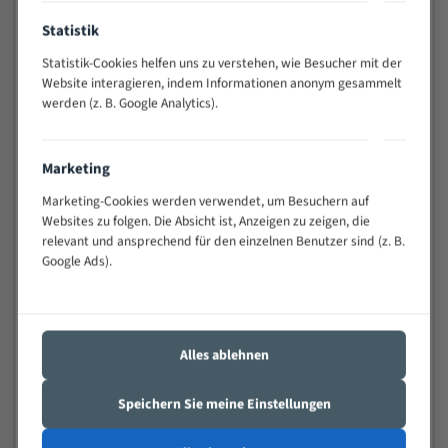
Anwendungen
Statistik
Widerstandsfähig gegen Zahnbruch auch bei
schwierigen Werkstücken (Materialmischung,
Statistik-Cookies helfen uns zu verstehen, wie Besucher mit der
wechselnde Verbindungslängen)
Website interagieren, indem Informationen anonym gesammelt
Sehr geringe Vibration
werden (z. B. Google Analytics).
Äußerst verschleißfest
Marketing
Technische Beschreibung:
Marketing-Cookies werden verwendet, um Besuchern auf
Positiver Spanwinkel
Websites zu folgen. Die Absicht ist, Anzeigen zu zeigen, die
relevant und ansprechend für den einzelnen Benutzer sind (z. B.
Bandkörper aus hochlegiertem Federstahl
Google Ads).
Legierte HSS-beschichtete Zahnspitzen
Spezielle Zahngeometrie und Zahnteilung
Materialien:
Alles ablehnen
Stahl
Speichern Sie meine Einstellungen
Nichteisenmetalle