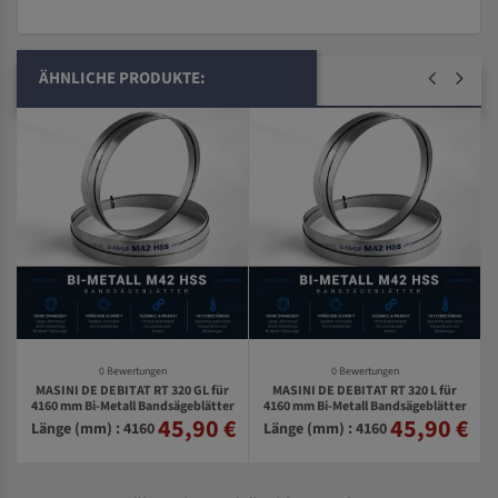
ÄHNLICHE PRODUKTE:
0 Bewertungen
0 Bewertungen
MASINI DE DEBITAT RT 320 GL für
MASINI DE DEBITAT RT 320 L für
r
4160 mm Bi-Metall Bandsägeblätter
4160 mm Bi-Metall Bandsägeblätter
r
45,90 €
45,90 €
€
Länge (mm) : 4160
Länge (mm) : 4160