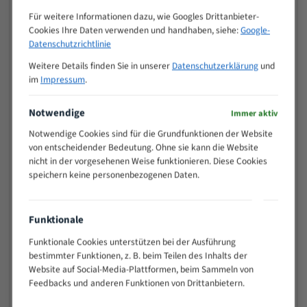
Zähne pro
M (mm)
Für weitere Informationen dazu, wie Googles Drittanbieter-
Zoll (ZpZ)
)
Cookies Ihre Daten verwenden und handhaben, siehe:
Google-
>
Datenschutzrichtlinie
10/14
25
Weitere Details finden Sie in unserer
Datenschutzerklärung
und
15 - 40
8/12
im
Impressum
.
25 - 50
6/10
35 - 70
5/8
Notwendige
Immer aktiv
50 - 120
4/6
Notwendige Cookies sind für die Grundfunktionen der Website
80 - 180
3/4
von entscheidender Bedeutung. Ohne sie kann die Website
130 -
nicht in der vorgesehenen Weise funktionieren. Diese Cookies
2/3
350
speichern keine personenbezogenen Daten.
150 -
1,5/2
450
200 -
Funktionale
1,1/1,6
600
Funktionale Cookies unterstützen bei der Ausführung
> 500
0,75/1,25
bestimmter Funktionen, z. B. beim Teilen des Inhalts der
Vorteile:
Website auf Social-Media-Plattformen, beim Sammeln von
Feedbacks und anderen Funktionen von Drittanbietern.
Vielseitiges Bandsägeblatt für verschiedenste