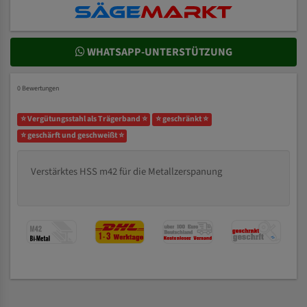
WHATSAPP-UNTERSTÜTZUNG
0 Bewertungen
⭐ Vergütungsstahl als Trägerband ⭐
⭐ geschränkt ⭐
⭐ geschärft und geschweißt ⭐
Verstärktes HSS m42 für die Metallzerspanung