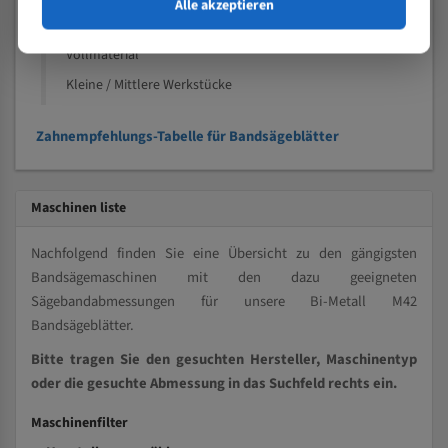
Speziell entwickelt für Profile / Rohre
Alle akzeptieren
Kleine und mittlere Profile / Kleine Durchmesser
Vollmaterial
Kleine / Mittlere Werkstücke
Zahnempfehlungs-Tabelle für Bandsägeblätter
Maschinen liste
Nachfolgend finden Sie eine Übersicht zu den gängigsten
Bandsägemaschinen mit den dazu geeigneten
Sägebandabmessungen für unsere Bi-Metall M42
Bandsägeblätter.
Bitte tragen Sie den gesuchten Hersteller, Maschinentyp
oder die gesuchte Abmessung in das Suchfeld rechts ein.
Maschinenfilter