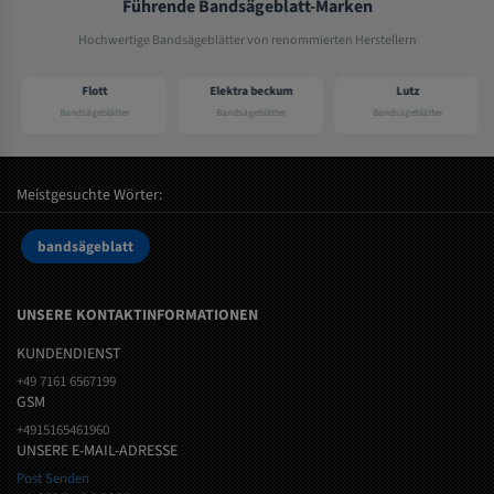
Führende Bandsägeblatt-Marken
Hochwertige Bandsägeblätter von renommierten Herstellern
Flott
Elektra beckum
Lutz
Bandsägeblätter
Bandsägeblätter
Bandsägeblätter
Meistgesuchte Wörter:
bandsägeblatt
UNSERE KONTAKTINFORMATIONEN
KUNDENDIENST
+49 7161 6567199
GSM
+4915165461960
UNSERE E-MAIL-ADRESSE
Post Senden