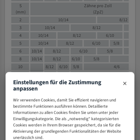
S
Zähne pro Zoll
(mm)
(ZpZ)
2
10/14
8/12
3
10/14
8/12
6/1
4
10/14
8/12
6/10
5/8
5
10/14
8/12
6/10
5/8
6
10/14
8/12
6/10
5/8
8
10/14
8/12
6/10
5/8
4/
10
8/12
6/10
5/8
4/6
12
8/12
6/10
4/6
×
Einstellungen für die Zustimmung
15
8/12
6/10
4/5
anpassen
20
4/6
4/5
30
4/5
4/5
Wir verwenden Cookies, damit Sie effizient navigieren und
50
4/5
3/4
bestimmte Funktionen ausführen können. Detaillierte
Informationen zu allen Cookies finden Sie unten unter jeder
80
3/4
Einwilligungskategorie. Die als „notwendig" kategorisierten
> 100
1,
Cookies werden in Ihrem Browser gespeichert, da sie für die
Aktivierung der grundlegenden Funktionalitäten der Website
VOLLMATERIAL
unerlässlich sind.