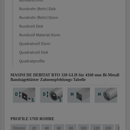
Bündelschnitt
Rundrohr (Rohr) Dick
Rundrohr (Rohr) Dünn
Rundvoll Dick
Rundvoll Material Dünn
Quadratvoll Dünn
Quadratvoll Dick
Quadratprofile
MASINI DE DEBITAT RTO 320 GLH für 4160 mm Bi-Metall
Bandsägeblätter Zahnempfehlungs-Tabelle
PROFILE UND ROHRE
D(mm)
20
40
60
80
100
120
150
200