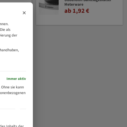
Uddeholm Bandsägeblätter
Meterware
ab 1,92 €
×
önnen.
Die als
vierung der
 handhaben,
Immer aktiv
 Ohne sie kann
ersonenbezogenen
des Inhalts der