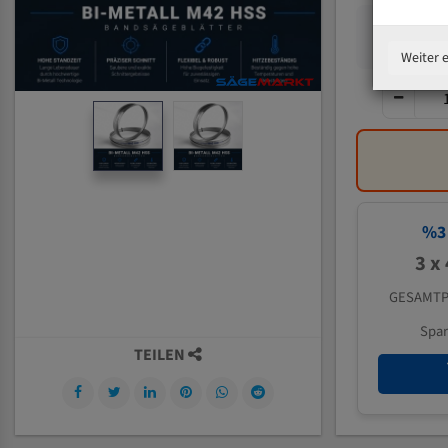
Weiter 
%
3
3 x
GESAMTP
Spa
TEILEN