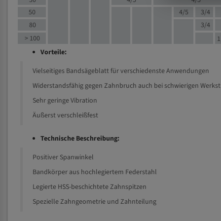
30
4/5
4/5
50
4/5
3/4
80
3/4
> 100
1
Vorteile:
Vielseitiges Bandsägeblatt für verschiedenste Anwendungen
Widerstandsfähig gegen Zahnbruch auch bei schwierigen Werks
Sehr geringe Vibration
Äußerst verschleißfest
Technische Beschreibung:
Positiver Spanwinkel
Bandkörper aus hochlegiertem Federstahl
Legierte HSS-beschichtete Zahnspitzen
Spezielle Zahngeometrie und Zahnteilung