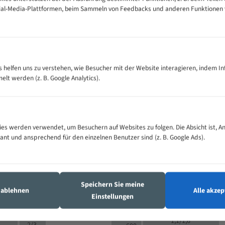
cial-Media-Plattformen, beim Sammeln von Feedbacks und anderen Funktionen
VOLLMATERIAL
Zähne pro
300
500
es helfen uns zu verstehen, wie Besucher mit der Website interagieren, indem I
M (mm)
Zoll (ZpZ)
)
t werden (z. B. Google Analytics).
>
10/14
25
5/8
15 - 40
8/12
0
5/8
25 - 50
6/10
8
4/6
es werden verwendet, um Besuchern auf Websites zu folgen. Die Absicht ist, A
35 - 70
5/8
4/6
vant und ansprechend für den einzelnen Benutzer sind (z. B. Google Ads).
50 - 120
4/6
4/6
80 - 180
3/4
6
130 -
4/5
2/3
350
Speichern Sie meine
4/5
s ablehnen
Alle akzep
150 -
Einstellungen
1,5/2
4/5
450
3/4
200 -
1,1/1,6