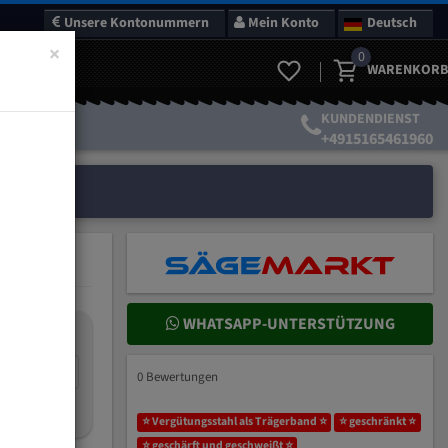
Unsere Kontonummern
Mein Konto
Deutsch
×
0
WARENKORB
KUNDENDIENST
+4915165461960
WHATSAPP-UNTERSTÜTZUNG
nteilung:
mm
0 Bewertungen
ich wählen?
⭐ Vergütungsstahl als Trägerband ⭐
⭐ geschränkt ⭐
⭐ geschärft und geschweißt ⭐