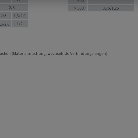
2/3
600
2/3
> 500
0,75/1,25
2/3
1,5/2,0
1/2
,5/2,0
tücken (Materialmischung, wechselnde Verbindungslängen)