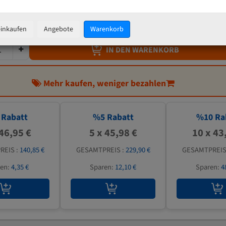
48,40 €
inkl. MwSt
zzgl.
Versandkosten
einkaufen
Angebote
Warenkorb
IN DEN WARENKORB
Mehr kaufen, weniger bezahlen
Rabatt
%
5
Rabatt
%
10
Ra
 46,95 €
5 x 45,98 €
10 x 43
REIS :
140,85 €
GESAMTPREIS :
229,90 €
GESAMTPREIS
ren:
4,35 €
Sparen:
12,10 €
Sparen:
4