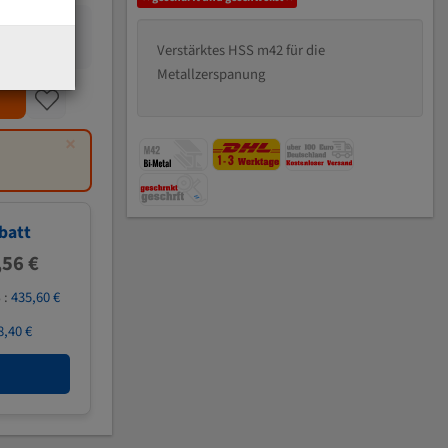
Verstärktes HSS m42 für die
Metallzerspanung
×
batt
,56 €
 :
435,60 €
8,40 €