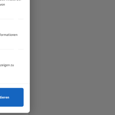
 von
nformationen
nzeigen zu
tieren