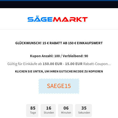
UNTERNEHMEN
FAQ
GUTSCHEINE
BLOG
KONTAKT
GLÜCKWUNSCH! 15 € RABATT AB 150 € EINKAUFSWERT
arvel 81 Für 4420 Mm Bi-Metall Bandsägeblätter
Kupon Anzahl: 100 / Verbleibend: 90
Gültig für Einkäufe ab
150.00 EUR
-
15.00 EUR
Rabatt-Coupon...
MARVEL 81 für 4420 mm Bi-Metall Bandsägeblätter
KLICKEN SIE UNTEN, UM IHREN GUTSCHEINCODE ZU KOPIEREN
SAEGE15
nge (mm):
Breite (mm):
Stärken + Zah
mm
mm
Welche Zahn soll 
85
16
06
34
Tage
Stunden
Minuten
Sekunden