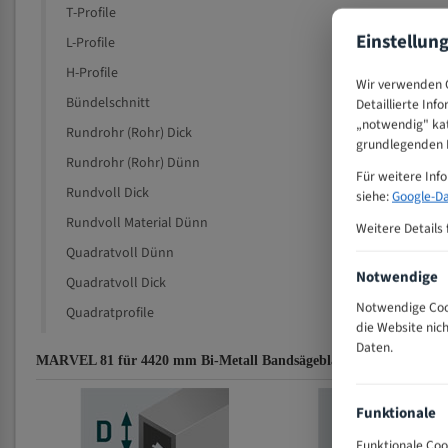
T-Profile
Einstellun
L-Profile
H-Profile
Wir verwenden C
Bündelschnitt
Detaillierte Inf
„notwendig" kat
Rundrohr (Rohr) Dick
grundlegenden F
Rundrohr (Rohr) Dünn
Für weitere Inf
Rundvoll Dick
siehe:
Google-Da
Rundvoll Material Dünn
Weitere Details 
Quadratvoll Dünn
Notwendige
Quadratvoll Dick
Notwendige Cook
Quadratprofile
die Website nic
Daten.
MARVEL 81 für 4420 mm Bi-Metall Bandsägeblätter Zahnempfehlu
Funktionale
Funktionale Coo