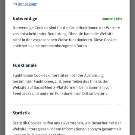
25
im
Impressum
.
15 - 40
8/12
25 - 50
6/10
Notwendige
Immer aktiv
35 - 70
5/8
Notwendige Cookies sind für die Grundfunktionen der Website
50 - 120
4/6
von entscheidender Bedeutung. Ohne sie kann die Website
80 - 180
3/4
nicht in der vorgesehenen Weise funktionieren. Diese Cookies
speichern keine personenbezogenen Daten.
130 -
2/3
350
150 -
1,5/2
Funktionale
450
200 -
Funktionale Cookies unterstützen bei der Ausführung
1,1/1,6
600
bestimmter Funktionen, z. B. beim Teilen des Inhalts der
> 500
0,75/1,25
Website auf Social-Media-Plattformen, beim Sammeln von
Feedbacks und anderen Funktionen von Drittanbietern.
Vorteile:
Vielseitiges Bandsägeblatt für verschiedenste
Statistik
Anwendungen
Statistik-Cookies helfen uns zu verstehen, wie Besucher mit der
Widerstandsfähig gegen Zahnbruch auch bei
Website interagieren, indem Informationen anonym gesammelt
schwierigen Werkstücken (Materialmischung,
werden (z. B. Google Analytics).