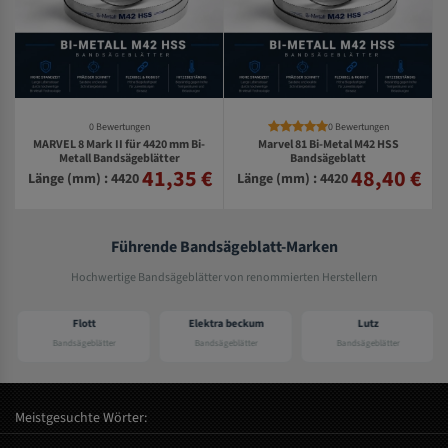
0 Bewertungen
0 Bewertungen
MARVEL 8 Mark II für 4420 mm Bi-
Marvel 81 Bi-Metal M42 HSS
Metall Bandsägeblätter
Bandsägeblatt
41,35 €
48,40 €
€
Länge (mm) : 4420
Länge (mm) : 4420
Führende Bandsägeblatt-Marken
Hochwertige Bandsägeblätter von renommierten Herstellern
Flott
Elektra beckum
Lutz
Bandsägeblätter
Bandsägeblätter
Bandsägeblätter
Meistgesuchte Wörter: