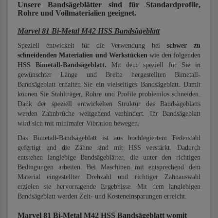
Unsere Bandsägeblätter
sind für Standardprofile,
Rohre und Vollmaterialien
geeignet.
Marvel 81 Bi-Metal M42 HSS Bandsägeblatt
Speziell entwickelt für die Verwendung bei
schwer zu
schneidenden Materialien und Werkstücken
wie den folgenden
HSS Bimetall-Bandsägeblatt.
Mit dem speziell für Sie in
gewünschter Länge und Breite hergestellten Bimetall-
Bandsägeblatt erhalten Sie ein vielseitiges Bandsägeblatt. Damit
können Sie Stahlträger, Rohre und Profile problemlos schneiden.
Dank der speziell entwickelten Struktur des Bandsägeblatts
werden Zahnbrüche weitgehend verhindert. Ihr Bandsägeblatt
wird sich mit minimaler Vibration bewegen.
Das Bimetall-Bandsägeblatt ist aus hochlegiertem Federstahl
gefertigt und die Zähne sind mit HSS verstärkt. Dadurch
entstehen langlebige Bandsägeblätter, die unter den richtigen
Bedingungen arbeiten. Bei Maschinen mit entsprechend dem
Material eingestellter Drehzahl und richtiger Zahnauswahl
erzielen sie hervorragende Ergebnisse. Mit dem langlebigen
Bandsägeblatt werden Zeit- und Kosteneinsparungen erreicht.
Marvel 81 Bi-Metal M42 HSS Bandsägeblatt
womit