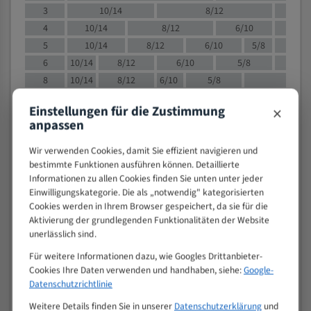
3
10/14
8/12
6/1
4
10/14
8/12
6/10
5/8
5
10/14
8/12
6/10
5/8
6
10/14
8/12
6/10
5/8
8
10/14
8/12
6/10
5/8
4/
10
8/12
6/10
5/8
4/6
×
Einstellungen für die Zustimmung
12
8/12
6/10
4/6
anpassen
15
8/12
6/10
4/5
20
4/6
4/5
Wir verwenden Cookies, damit Sie effizient navigieren und
bestimmte Funktionen ausführen können. Detaillierte
30
4/5
4/5
Informationen zu allen Cookies finden Sie unten unter jeder
50
4/5
3/4
Einwilligungskategorie. Die als „notwendig" kategorisierten
80
3/4
Cookies werden in Ihrem Browser gespeichert, da sie für die
Aktivierung der grundlegenden Funktionalitäten der Website
> 100
1,
unerlässlich sind.
VOLLMATERIAL
Für weitere Informationen dazu, wie Googles Drittanbieter-
Zähne pro
Cookies Ihre Daten verwenden und handhaben, siehe:
Google-
M (mm)
Zoll (ZpZ)
)
Datenschutzrichtlinie
>
Weitere Details finden Sie in unserer
Datenschutzerklärung
und
10/14