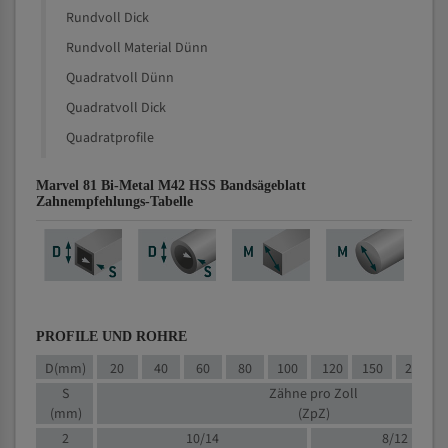
Rundvoll Dick
Rundvoll Material Dünn
Quadratvoll Dünn
Quadratvoll Dick
Quadratprofile
Marvel 81 Bi-Metal M42 HSS Bandsägeblatt
Zahnempfehlungs-Tabelle
PROFILE UND ROHRE
D(mm)
20
40
60
80
100
120
150
200
S
Zähne pro Zoll
(mm)
(ZpZ)
2
10/14
8/12