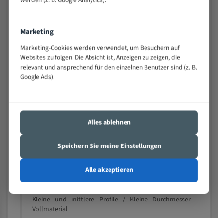
wechselnde Verbindungslängen)
Sehr geringe Vibration
Äußerst verschleißfest
Marketing
Marketing-Cookies werden verwendet, um Besuchern auf
Technische Beschreibung:
Websites zu folgen. Die Absicht ist, Anzeigen zu zeigen, die
relevant und ansprechend für den einzelnen Benutzer sind (z. B.
Positiver Spanwinkel
Google Ads).
Bandkörper aus hochlegiertem Federstahl
Legierte HSS-beschichtete Zahnspitzen
Spezielle Zahngeometrie und Zahnteilung
Alles ablehnen
Materialien:
Speichern Sie meine Einstellungen
Stahl
Alle akzeptieren
Nichteisenmetalle
Speziell entwickelt für Profile / Rohre
Kleine und mittlere Profile / Kleine Durchmesser
Vollmaterial