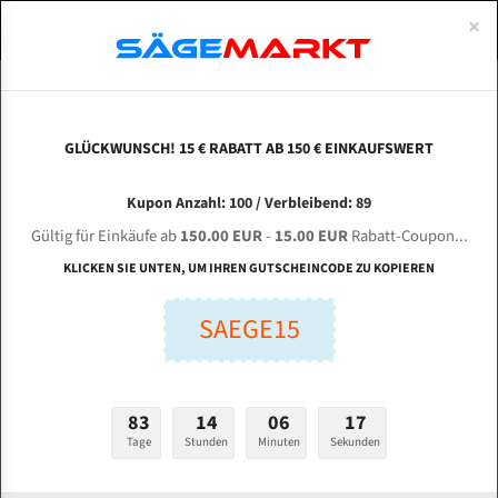
0
×
Spezialstahl Gehärtet
Uddeholm
Glatte
Eine Schneide, doppelte Fase
Spezialstahl
Standart
ÜBER UNS
DEUTSCH
Startseite
Bandsägeblätter Für Metall
Bi-Metal M42 (Standardgröße)
Mar
Uddeholm Gehärtet
Spezialstahl
Konvex
Zwei Schneiden, vierfache Fase
Uddeholm
gehärtete Zahnspitzen
ABOUTS
ENGLISH
GLÜCKWUNSCH! 15 € RABATT AB 150 € EINKAUFSWERT
Flexback
Gehärtete zahnspitzen
Konkav
Flexback Meterware
Marvel 81 Bi-Metal M42 HSS Bandsägeblatt
FRANCE
Kupon Anzahl: 100 / Verbleibend: 89
Dachzahnung
Bi-Metall Meterware
Gültig für Einkäufe ab
150.00 EUR
-
15.00 EUR
Rabatt-Coupon...
Fleischerei Bandsägeblätter
KLICKEN SIE UNTEN, UM IHREN GUTSCHEINCODE ZU KOPIEREN
Länge (mm):
Bandmesser Glatt Meterware
mm
SAEGE15
Bandmesser Dachzahnung Meterware
Breite (mm):
mm
Konkav Meterware
83
14
06
16
Stärken + Zahnteilung:
Konvex Meterware
Tage
Stunden
Minuten
Sekunden
mm