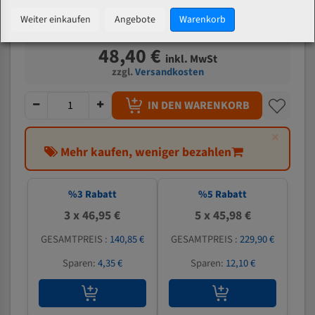
Welche Zahn soll ich wählen?
Weiter einkaufen
Angebote
Warenkorb
48,40 €
inkl. MwSt
zzgl.
Versandkosten
IN DEN WARENKORB
×
Mehr kaufen, weniger bezahlen
%
3
Rabatt
%
5
Rabatt
3 x 46,95 €
5 x 45,98 €
GESAMTPREIS :
140,85 €
GESAMTPREIS :
229,90 €
Sparen:
4,35 €
Sparen:
12,10 €