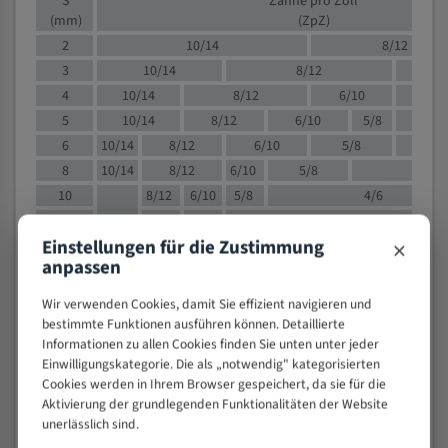
S
Zähne pro Zoll
(mm)
(ZpZ)
2
10/14
8/12
3
10/14
8/12
6/1
4
10/14
8/12
6/10
5/8
5
10/14
8/12
6/10
5/8
6
10/14
8/12
6/10
5/8
8
10/14
8/12
6/10
5/8
4/
10
8/12
6/10
5/8
4/6
12
8/12
6/10
4/6
×
Einstellungen für die Zustimmung
15
8/12
6/10
4/5
anpassen
20
4/6
4/5
30
4/5
4/5
Wir verwenden Cookies, damit Sie effizient navigieren und
50
4/5
3/4
bestimmte Funktionen ausführen können. Detaillierte
Informationen zu allen Cookies finden Sie unten unter jeder
80
3/4
Einwilligungskategorie. Die als „notwendig" kategorisierten
> 100
1,
Cookies werden in Ihrem Browser gespeichert, da sie für die
Aktivierung der grundlegenden Funktionalitäten der Website
VOLLMATERIAL
unerlässlich sind.
Zähne pro