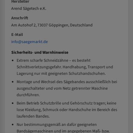
Hersteller
Arend Sägetech e.K.
Anschrift
Am Autohof 2, 73037 Göppingen, Deutschland
E-Mail
info@saegemarkt.de
Sicherheits- und Warnhinweise
Extrem scharfe Schneidzähne – es besteht
Schnittverletzungsgefahr. Handhabung, Transport und
Lagerung nur mit geeigneten Schutzhandschuhen.
Montage und Wechsel des Sägebandes ausschließlich bei
ausgeschalteter und vom Netz getrennter Maschine
durchführen.
Beim Betrieb Schutzbrille und Gehörschutz tragen; keine
lose Kleidung, Schmuck oder Handschuhe im Bereich des
laufenden Bandes.
Nur bestimmungsgemäß an dafür geeigneten
Bandsägemaschinen und im angegebenen Maß- bzw.