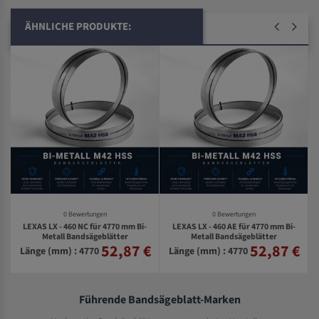
ÄHNLICHE PRODUKTE:
0 Bewertungen
0 Bewertungen
LEXAS LX - 460 NC für 4770 mm Bi-
LEXAS LX - 460 AE für 4770 mm Bi-
Metall Bandsägeblätter
Metall Bandsägeblätter
52,87 €
52,87 €
€
Länge (mm) : 4770
Länge (mm) : 4770
Führende Bandsägeblatt-Marken