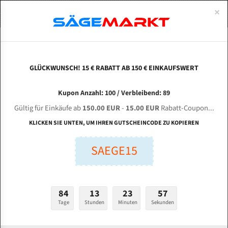
0
×
Spezialstahl Gehärtet
Uddeholm
Glatte
Eine Schneide, doppelte Fase
Spezialstahl
Standart
ÜBER UNS
DEUTSCH
Startseite
Bandsägeblätter Für Metall
Bi-Metal M42 (Standardgröße)
Lex
Uddeholm Gehärtet
Spezialstahl
Konvex
Zwei Schneiden, vierfache Fase
Uddeholm
gehärtete Zahnspitzen
ABOUTS
ENGLISH
GLÜCKWUNSCH! 15 € RABATT AB 150 € EINKAUFSWERT
Flexback
Gehärtete zahnspitzen
Konkav
Flexback Meterware
LEXAS LX - 460 AE für 4770 mm Bi-Metall
FRANCE
Kupon Anzahl: 100 / Verbleibend: 89
Dachzahnung
Bi-Metall Meterware
Bandsägeblätter
Gültig für Einkäufe ab
150.00 EUR
-
15.00 EUR
Rabatt-Coupon...
Fleischerei Bandsägeblätter
KLICKEN SIE UNTEN, UM IHREN GUTSCHEINCODE ZU KOPIEREN
Länge (mm):
Bandmesser Glatt Meterware
SAEGE15
mm
Bandmesser Dachzahnung Meterware
Breite (mm):
Konkav Meterware
mm
84
13
23
56
Konvex Meterware
Tage
Stunden
Minuten
Sekunden
Stärken + Zahnteilung:
mm