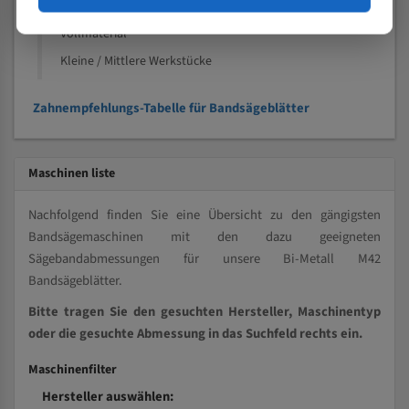
Kleine und mittlere Profile / Kleine Durchmesser
Vollmaterial
Kleine / Mittlere Werkstücke
Zahnempfehlungs-Tabelle für Bandsägeblätter
Maschinen liste
Nachfolgend finden Sie eine Übersicht zu den gängigsten
Bandsägemaschinen mit den dazu geeigneten
Sägebandabmessungen für unsere Bi-Metall M42
Bandsägeblätter.
Bitte tragen Sie den gesuchten Hersteller, Maschinentyp
oder die gesuchte Abmessung in das Suchfeld rechts ein.
Maschinenfilter
Hersteller auswählen: