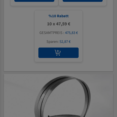
%
10
Rabatt
10 x 47,59 €
GESAMTPREIS :
475,83 €
Sparen:
52,87 €