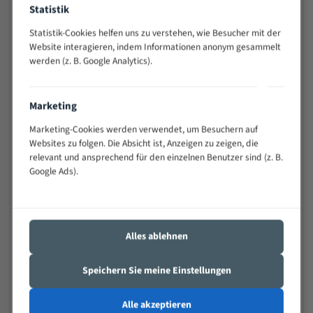
Statistik
Widerstandsfähig gegen Zahnbruch auch bei
schwierigen Werkstücken (Materialmischung,
Statistik-Cookies helfen uns zu verstehen, wie Besucher mit der
wechselnde Verbindungslängen)
Website interagieren, indem Informationen anonym gesammelt
Sehr geringe Vibration
werden (z. B. Google Analytics).
Äußerst verschleißfest
Marketing
Technische Beschreibung:
Marketing-Cookies werden verwendet, um Besuchern auf
Positiver Spanwinkel
Websites zu folgen. Die Absicht ist, Anzeigen zu zeigen, die
relevant und ansprechend für den einzelnen Benutzer sind (z. B.
Bandkörper aus hochlegiertem Federstahl
Google Ads).
Legierte HSS-beschichtete Zahnspitzen
Spezielle Zahngeometrie und Zahnteilung
Materialien:
Alles ablehnen
Stahl
Speichern Sie meine Einstellungen
Nichteisenmetalle
Speziell entwickelt für Profile / Rohre
Alle akzeptieren