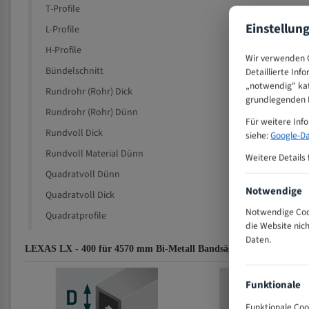
T-Profile
Einstellun
L-Profile
H-Profile
Wir verwenden C
Bündelschnitt
Detaillierte Inf
„notwendig" kat
Rundrohr (Rohr) Dick
grundlegenden F
Rundrohr (Rohr) Dünn
Für weitere Inf
Rundvoll Dick
siehe:
Google-Da
Rundvoll Material Dünn
Weitere Details 
Quadratvoll Dünn
Notwendige
Quadratvoll Dick
Notwendige Cook
Quadratprofile
die Website nic
Daten.
LEXAS LX - 400 für 4570 mm Bi-Metall Bandsägeblätter Zahnempf
Funktionale
Funktionale Coo