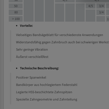
30
4/5
4/5
50
4/5
3/4
80
3/4
> 100
1
Vorteile:
Vielseitiges Bandsägeblatt für verschiedenste Anwendungen
Widerstandsfähig gegen Zahnbruch auch bei schwierigen Werks
Sehr geringe Vibration
Äußerst verschleißfest
Technische Beschreibung:
Positiver Spanwinkel
Bandkörper aus hochlegiertem Federstahl
Legierte HSS-beschichtete Zahnspitzen
Spezielle Zahngeometrie und Zahnteilung