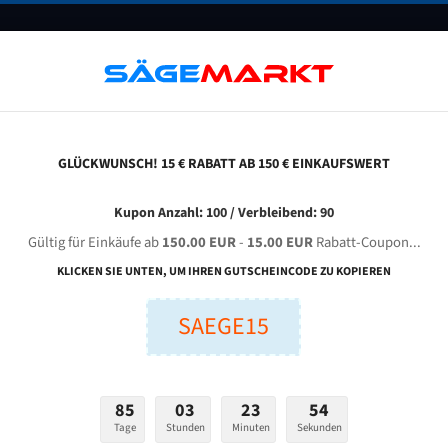
UNTERNEHMEN
FAQ
GUTSCHEINE
BLOG
KONTAKT
GLÜCKWUNSCH! 15 € RABATT AB 150 € EINKAUFSWERT
exas Lx - 400 Für 4570 Mm Bi-Metall Bandsägeblätter
Kupon Anzahl: 100 / Verbleibend: 90
Gültig für Einkäufe ab
150.00 EUR
-
15.00 EUR
Rabatt-Coupon...
LEXAS LX - 400 für 4570 mm Bi-Metall Bandsägeblätter
KLICKEN SIE UNTEN, UM IHREN GUTSCHEINCODE ZU KOPIEREN
SAEGE15
nge (mm):
Breite (mm):
Stärken + Zah
mm
mm
Welche Zahn soll 
85
03
23
53
Tage
Stunden
Minuten
Sekunden