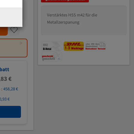
Verstärktes HSS m42 für die
Metallzerspanung
×
batt
,83 €
 :
458,28 €
0,93 €