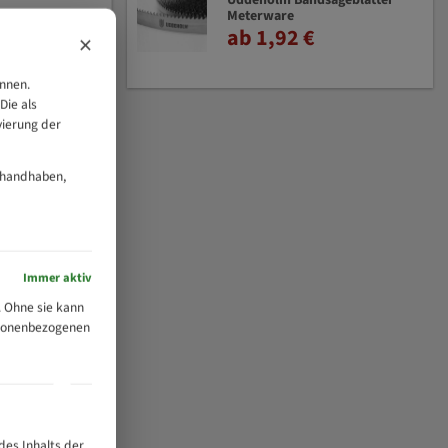
Uddeholm Bandsägeblätter
Meterware
ab 1,92 €
×
önnen.
Die als
vierung der
 handhaben,
Immer aktiv
 Ohne sie kann
ersonenbezogenen
des Inhalts der