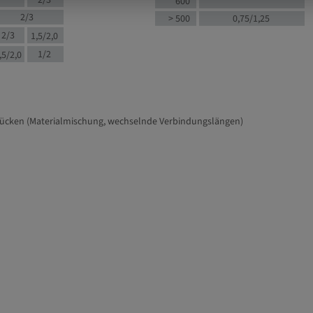
2/3
600
2/3
> 500
0,75/1,25
2/3
1,5/2,0
1/2
,5/2,0
tücken (Materialmischung, wechselnde Verbindungslängen)