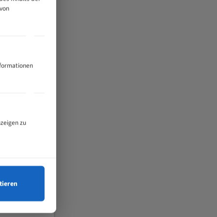
 von
nformationen
nzeigen zu
tieren