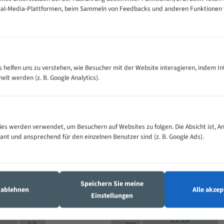
cial-Media-Plattformen, beim Sammeln von Feedbacks und anderen Funktionen
VOLLMATERIAL
Zähne pro
300
500
es helfen uns zu verstehen, wie Besucher mit der Website interagieren, indem I
M (mm)
Zoll (ZpZ)
)
t werden (z. B. Google Analytics).
>
10/14
25
5/8
15 - 40
8/12
0
5/8
25 - 50
6/10
8
4/6
es werden verwendet, um Besuchern auf Websites zu folgen. Die Absicht ist, A
35 - 70
5/8
4/6
vant und ansprechend für den einzelnen Benutzer sind (z. B. Google Ads).
50 - 120
4/6
4/6
80 - 180
3/4
6
130 -
4/5
2/3
350
Speichern Sie meine
4/5
s ablehnen
Alle akzep
150 -
Einstellungen
1,5/2
4/5
450
3/4
200 -
1,1/1,6