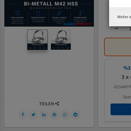
Weiter 
%
3
3 x
GESAMTP
Spa
TEILEN