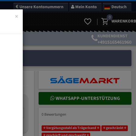
Unsere Kontonummern
Mein Konto
Deutsch
×
0
WARENKORB
KUNDENDIENST
+4915165461960
WHATSAPP-UNTERSTÜTZUNG
nteilung:
mm
0 Bewertungen
ich wählen?
⭐ Vergütungsstahl als Trägerband ⭐
⭐ geschränkt ⭐
⭐ geschärft und geschweißt ⭐