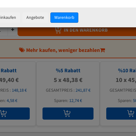
50,92 €
inkl. MwSt
zzgl.
Versandkosten
einkaufen
Angebote
Warenkorb
IN DEN WARENKORB
Mehr kaufen, weniger bezahlen
Rabatt
%
5
Rabatt
%
10
Ra
 49,40 €
5 x 48,38 €
10 x 45
REIS :
148,18 €
GESAMTPREIS :
241,87 €
GESAMTPREIS
ren:
4,58 €
Sparen:
12,74 €
Sparen:
5