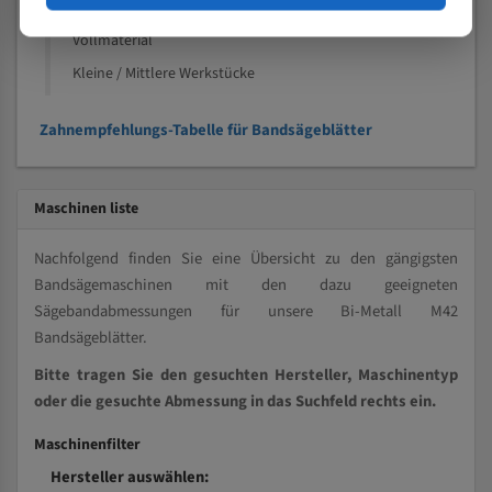
Kleine und mittlere Profile / Kleine Durchmesser
Vollmaterial
Kleine / Mittlere Werkstücke
Zahnempfehlungs-Tabelle für Bandsägeblätter
Maschinen liste
Nachfolgend finden Sie eine Übersicht zu den gängigsten
Bandsägemaschinen mit den dazu geeigneten
Sägebandabmessungen für unsere Bi-Metall M42
Bandsägeblätter.
Bitte tragen Sie den gesuchten Hersteller, Maschinentyp
oder die gesuchte Abmessung in das Suchfeld rechts ein.
Maschinenfilter
Hersteller auswählen: