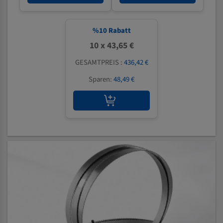
%
10
Rabatt
10 x 43,65 €
GESAMTPREIS :
436,42 €
Sparen:
48,49 €