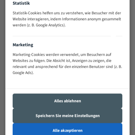
Statistik
Widerstandsfähig gegen Zahnbruch auch bei
schwierigen Werkstücken (Materialmischung,
Statistik-Cookies helfen uns zu verstehen, wie Besucher mit der
wechselnde Verbindungslängen)
Website interagieren, indem Informationen anonym gesammelt
werden (z. B. Google Analytics).
Sehr geringe Vibration
Äußerst verschleißfest
Marketing
Technische Beschreibung:
Marketing-Cookies werden verwendet, um Besuchern auf
Positiver Spanwinkel
Websites zu folgen. Die Absicht ist, Anzeigen zu zeigen, die
relevant und ansprechend für den einzelnen Benutzer sind (z. B.
Bandkörper aus hochlegiertem Federstahl
Google Ads).
Legierte HSS-beschichtete Zahnspitzen
Spezielle Zahngeometrie und Zahnteilung
Alles ablehnen
Materialien:
Stahl
Speichern Sie meine Einstellungen
Nichteisenmetalle
Alle akzeptieren
Speziell entwickelt für Profile / Rohre