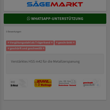
WHATSAPP-UNTERSTÜTZUNG
0 Bewertungen
⭐ Vergütungsstahl als Trägerband ⭐
⭐ geschränkt ⭐
⭐ geschärft und geschweißt ⭐
Verstärktes HSS m42 für die Metallzerspanung