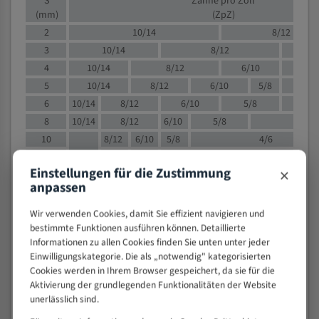
S
Zähne pro Zoll
(mm)
(ZpZ)
2
10/14
8/12
3
10/14
8/12
6/1
4
10/14
8/12
6/10
5/8
5
10/14
8/12
6/10
5/8
6
10/14
8/12
6/10
5/8
8
10/14
8/12
6/10
5/8
4/
10
8/12
6/10
5/8
4/6
12
8/12
6/10
4/6
×
Einstellungen für die Zustimmung
15
8/12
6/10
4/5
anpassen
20
4/6
4/5
30
4/5
4/5
Wir verwenden Cookies, damit Sie effizient navigieren und
bestimmte Funktionen ausführen können. Detaillierte
50
4/5
3/4
Informationen zu allen Cookies finden Sie unten unter jeder
80
3/4
Einwilligungskategorie. Die als „notwendig" kategorisierten
> 100
1,
Cookies werden in Ihrem Browser gespeichert, da sie für die
Aktivierung der grundlegenden Funktionalitäten der Website
VOLLMATERIAL
unerlässlich sind.
Zähne pro