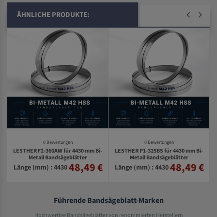
ÄHNLICHE PRODUKTE:
0 Bewertungen
0 Bewertungen
LESTHER F2-360AW für 4430 mm Bi-
LESTHER P1-325BS für 4430 mm Bi-
Metall Bandsägeblätter
Metall Bandsägeblätter
48,49 €
48,49 €
€
Länge (mm) : 4430
Länge (mm) : 4430
Führende Bandsägeblatt-Marken
Hochwertige Bandsägeblätter von renommierten Herstellern