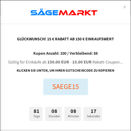
0
×
Spezialstahl Gehärtet
Uddeholm
Glatte
Eine Schneide, doppelte Fase
Spezialstahl
Standart
ÜBER UNS
DEUTSCH
Startseite
Bandsägeblätter Für Metall
Bi-Metal M42 (Standardgröße)
Les
Uddeholm Gehärtet
Spezialstahl
Konvex
Zwei Schneiden, vierfache Fase
Uddeholm
gehärtete Zahnspitzen
ABOUTS
ENGLISH
GLÜCKWUNSCH! 15 € RABATT AB 150 € EINKAUFSWERT
Flexback
Gehärtete zahnspitzen
Konkav
Flexback Meterware
LESTHER P1-325BS für 4430 mm Bi-Metall
FRANCE
Kupon Anzahl: 100 / Verbleibend: 88
Dachzahnung
Bi-Metall Meterware
Bandsägeblätter
Gültig für Einkäufe ab
150.00 EUR
-
15.00 EUR
Rabatt-Coupon...
Fleischerei Bandsägeblätter
KLICKEN SIE UNTEN, UM IHREN GUTSCHEINCODE ZU KOPIEREN
Länge (mm):
Bandmesser Glatt Meterware
SAEGE15
mm
Bandmesser Dachzahnung Meterware
Breite (mm):
Konkav Meterware
mm
81
08
08
16
Konvex Meterware
Tage
Stunden
Minuten
Sekunden
Stärken + Zahnteilung:
mm