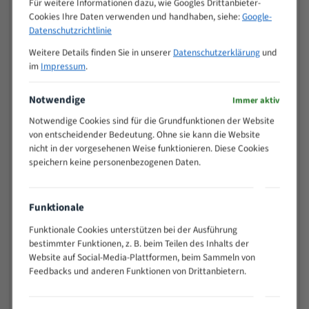
Für weitere Informationen dazu, wie Googles Drittanbieter-
M (mm)
Zoll (ZpZ)
)
Cookies Ihre Daten verwenden und handhaben, siehe:
Google-
>
Datenschutzrichtlinie
10/14
25
Weitere Details finden Sie in unserer
Datenschutzerklärung
und
15 - 40
8/12
im
Impressum
.
25 - 50
6/10
35 - 70
5/8
Notwendige
Immer aktiv
50 - 120
4/6
Notwendige Cookies sind für die Grundfunktionen der Website
80 - 180
3/4
von entscheidender Bedeutung. Ohne sie kann die Website
130 -
nicht in der vorgesehenen Weise funktionieren. Diese Cookies
2/3
350
speichern keine personenbezogenen Daten.
150 -
1,5/2
450
200 -
Funktionale
1,1/1,6
600
Funktionale Cookies unterstützen bei der Ausführung
> 500
0,75/1,25
bestimmter Funktionen, z. B. beim Teilen des Inhalts der
Website auf Social-Media-Plattformen, beim Sammeln von
Vorteile:
Feedbacks und anderen Funktionen von Drittanbietern.
Vielseitiges Bandsägeblatt für verschiedenste
Anwendungen