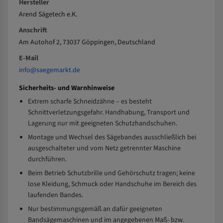
Hersteller
Arend Sägetech e.K.
Anschrift
Am Autohof 2, 73037 Göppingen, Deutschland
E-Mail
info@saegemarkt.de
Sicherheits- und Warnhinweise
Extrem scharfe Schneidzähne – es besteht
Schnittverletzungsgefahr. Handhabung, Transport und
Lagerung nur mit geeigneten Schutzhandschuhen.
Montage und Wechsel des Sägebandes ausschließlich bei
ausgeschalteter und vom Netz getrennter Maschine
durchführen.
Beim Betrieb Schutzbrille und Gehörschutz tragen; keine
lose Kleidung, Schmuck oder Handschuhe im Bereich des
laufenden Bandes.
Nur bestimmungsgemäß an dafür geeigneten
Bandsägemaschinen und im angegebenen Maß- bzw.