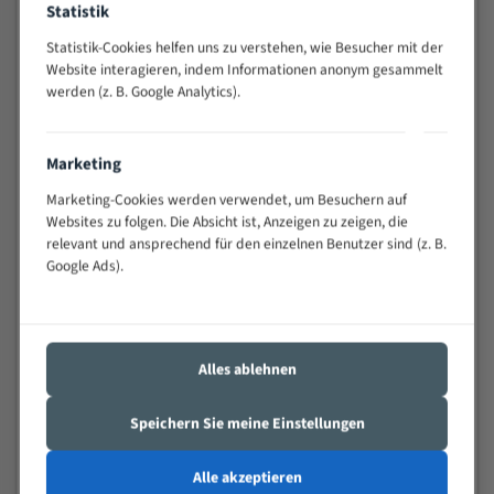
Statistik
Widerstandsfähig gegen Zahnbruch auch bei
schwierigen Werkstücken (Materialmischung,
Statistik-Cookies helfen uns zu verstehen, wie Besucher mit der
wechselnde Verbindungslängen)
Website interagieren, indem Informationen anonym gesammelt
werden (z. B. Google Analytics).
Sehr geringe Vibration
Äußerst verschleißfest
Marketing
Technische Beschreibung:
Marketing-Cookies werden verwendet, um Besuchern auf
Positiver Spanwinkel
Websites zu folgen. Die Absicht ist, Anzeigen zu zeigen, die
relevant und ansprechend für den einzelnen Benutzer sind (z. B.
Bandkörper aus hochlegiertem Federstahl
Google Ads).
Legierte HSS-beschichtete Zahnspitzen
Spezielle Zahngeometrie und Zahnteilung
Alles ablehnen
Materialien:
Stahl
Speichern Sie meine Einstellungen
Nichteisenmetalle
Alle akzeptieren
Speziell entwickelt für Profile / Rohre