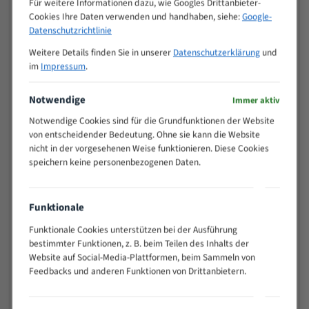
Für weitere Informationen dazu, wie Googles Drittanbieter-
M (mm)
Zoll (ZpZ)
)
Cookies Ihre Daten verwenden und handhaben, siehe:
Google-
>
Datenschutzrichtlinie
10/14
25
Weitere Details finden Sie in unserer
Datenschutzerklärung
und
15 - 40
8/12
im
Impressum
.
25 - 50
6/10
35 - 70
5/8
Notwendige
Immer aktiv
50 - 120
4/6
Notwendige Cookies sind für die Grundfunktionen der Website
80 - 180
3/4
von entscheidender Bedeutung. Ohne sie kann die Website
130 -
nicht in der vorgesehenen Weise funktionieren. Diese Cookies
2/3
350
speichern keine personenbezogenen Daten.
150 -
1,5/2
450
200 -
Funktionale
1,1/1,6
600
Funktionale Cookies unterstützen bei der Ausführung
> 500
0,75/1,25
bestimmter Funktionen, z. B. beim Teilen des Inhalts der
Website auf Social-Media-Plattformen, beim Sammeln von
Vorteile:
Feedbacks und anderen Funktionen von Drittanbietern.
Vielseitiges Bandsägeblatt für verschiedenste
Anwendungen