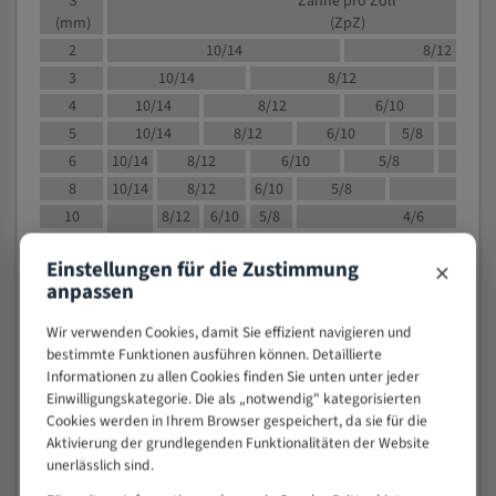
S
Zähne pro Zoll
(mm)
(ZpZ)
2
10/14
8/12
3
10/14
8/12
6/1
4
10/14
8/12
6/10
5/8
5
10/14
8/12
6/10
5/8
6
10/14
8/12
6/10
5/8
8
10/14
8/12
6/10
5/8
4/
10
8/12
6/10
5/8
4/6
12
8/12
6/10
4/6
×
Einstellungen für die Zustimmung
15
8/12
6/10
4/5
anpassen
20
4/6
4/5
30
4/5
4/5
Wir verwenden Cookies, damit Sie effizient navigieren und
bestimmte Funktionen ausführen können. Detaillierte
50
4/5
3/4
Informationen zu allen Cookies finden Sie unten unter jeder
80
3/4
Einwilligungskategorie. Die als „notwendig" kategorisierten
> 100
1,
Cookies werden in Ihrem Browser gespeichert, da sie für die
Aktivierung der grundlegenden Funktionalitäten der Website
VOLLMATERIAL
unerlässlich sind.
Zähne pro