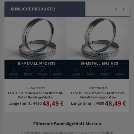
ÄHNLICHE PRODUKTE:
0 Bewertungen
0 Bewertungen
LESTHER F2-360AW für 4430 mm Bi-
LESTHER P1-325BS für 4430 mm Bi-
Metall Bandsägeblätter
Metall Bandsägeblätter
48,49 €
48,49 €
€
Länge (mm) : 4430
Länge (mm) : 4430
Führende Bandsägeblatt-Marken
Hochwertige Bandsägeblätter von renommierten Herstellern