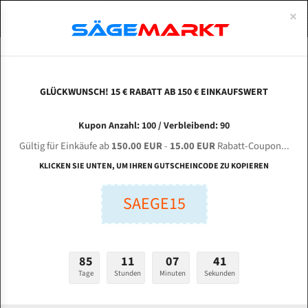
0
×
Spezialstahl Gehärtet
Uddeholm
Glatte
Eine Schneide, doppelte Fase
Spezialstahl
Standart
ÜBER UNS
DEUTSCH
Startseite
Bandsägeblätter Für Metall
Bi-Metal M42 (Standardgröße)
Les
Uddeholm Gehärtet
Spezialstahl
Konvex
Zwei Schneiden, vierfache Fase
Uddeholm
gehärtete Zahnspitzen
ABOUTS
ENGLISH
GLÜCKWUNSCH! 15 € RABATT AB 150 € EINKAUFSWERT
Flexback
Gehärtete zahnspitzen
Konkav
Flexback Meterware
LESTHER F2-360 für 4430 mm Bi-Metall
FRANCE
Kupon Anzahl: 100 / Verbleibend: 90
Dachzahnung
Bi-Metall Meterware
Bandsägeblätter
Gültig für Einkäufe ab
150.00 EUR
-
15.00 EUR
Rabatt-Coupon...
Fleischerei Bandsägeblätter
KLICKEN SIE UNTEN, UM IHREN GUTSCHEINCODE ZU KOPIEREN
Länge (mm):
Bandmesser Glatt Meterware
SAEGE15
mm
Bandmesser Dachzahnung Meterware
Breite (mm):
Konkav Meterware
mm
85
11
07
40
Konvex Meterware
Tage
Stunden
Minuten
Sekunden
Stärken + Zahnteilung:
mm