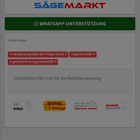
WHATSAPP-UNTERSTÜTZUNG
0 Bewertungen
⭐ Vergütungsstahl als Trägerband ⭐
⭐ geschränkt ⭐
⭐ geschärft und geschweißt ⭐
Verstärktes HSS m42 für die Metallzerspanung