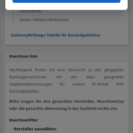
Kleine und mittlere Profile / Kleine Durchmesser
Vollmaterial
Kleine / Mittlere Werkstücke
Zahnempfehlungs-Tabelle für Bandsägeblätter
Maschinen liste
Nachfolgend finden Sie eine Übersicht zu den gängigsten
Bandsägemaschinen mit den dazu geeigneten
Sägebandabmessungen für unsere Bi-Metall M42
Bandsägeblätter.
Bitte tragen Sie den gesuchten Hersteller, Maschinentyp
oder die gesuchte Abmessung in das Suchfeld rechts ein.
Maschinenfilter
Hersteller auswählen: