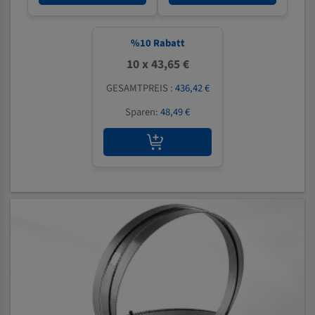
%
10
Rabatt
10 x 43,65 €
GESAMTPREIS :
436,42 €
Sparen:
48,49 €