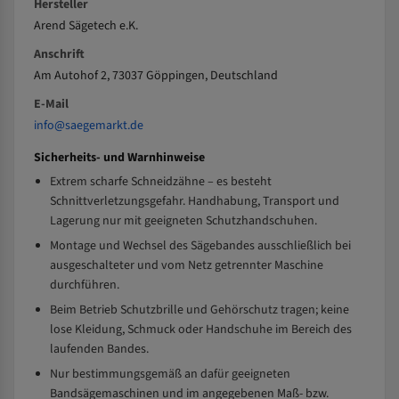
Hersteller
Arend Sägetech e.K.
Anschrift
Am Autohof 2, 73037 Göppingen, Deutschland
E-Mail
info@saegemarkt.de
Sicherheits- und Warnhinweise
Extrem scharfe Schneidzähne – es besteht
Schnittverletzungsgefahr. Handhabung, Transport und
Lagerung nur mit geeigneten Schutzhandschuhen.
Montage und Wechsel des Sägebandes ausschließlich bei
ausgeschalteter und vom Netz getrennter Maschine
durchführen.
Beim Betrieb Schutzbrille und Gehörschutz tragen; keine
lose Kleidung, Schmuck oder Handschuhe im Bereich des
laufenden Bandes.
Nur bestimmungsgemäß an dafür geeigneten
Bandsägemaschinen und im angegebenen Maß- bzw.