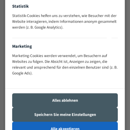
Widerstandsfähig gegen Zahnbruch auch bei
Statistik
schwierigen Werkstücken (Materialmischung,
Statistik-Cookies helfen uns zu verstehen, wie Besucher mit der
wechselnde Verbindungslängen)
Website interagieren, indem Informationen anonym gesammelt
Sehr geringe Vibration
werden (z. B. Google Analytics).
Äußerst verschleißfest
Marketing
Technische Beschreibung:
Marketing-Cookies werden verwendet, um Besuchern auf
Positiver Spanwinkel
Websites zu folgen. Die Absicht ist, Anzeigen zu zeigen, die
Bandkörper aus hochlegiertem Federstahl
relevant und ansprechend für den einzelnen Benutzer sind (z. B.
Google Ads).
Legierte HSS-beschichtete Zahnspitzen
Spezielle Zahngeometrie und Zahnteilung
Materialien:
Alles ablehnen
Stahl
Speichern Sie meine Einstellungen
Nichteisenmetalle
Speziell entwickelt für Profile / Rohre
Alle akzeptieren