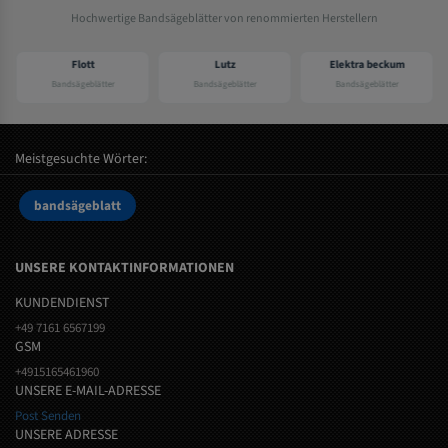
Hochwertige Bandsägeblätter von renommierten Herstellern
Flott
Lutz
Elektra beckum
Bandsägeblätter
Bandsägeblätter
Bandsägeblätter
Meistgesuchte Wörter:
bandsägeblatt
UNSERE KONTAKTINFORMATIONEN
KUNDENDIENST
+49 7161 6567199
GSM
+4915165461960
UNSERE E-MAIL-ADRESSE
Post Senden
UNSERE ADRESSE