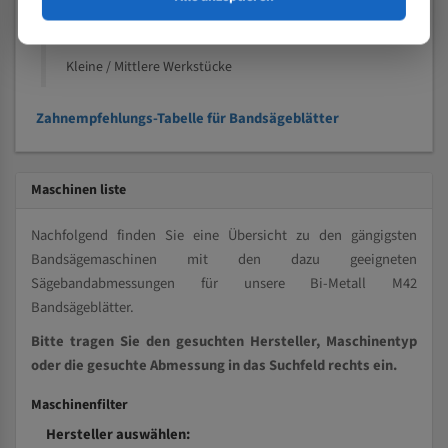
Kleine und mittlere Profile / Kleine Durchmesser
Vollmaterial
Kleine / Mittlere Werkstücke
Zahnempfehlungs-Tabelle für Bandsägeblätter
Maschinen liste
Nachfolgend finden Sie eine Übersicht zu den gängigsten
Bandsägemaschinen mit den dazu geeigneten
Sägebandabmessungen für unsere Bi-Metall M42
Bandsägeblätter.
Bitte tragen Sie den gesuchten Hersteller, Maschinentyp
oder die gesuchte Abmessung in das Suchfeld rechts ein.
Maschinenfilter
Hersteller auswählen: