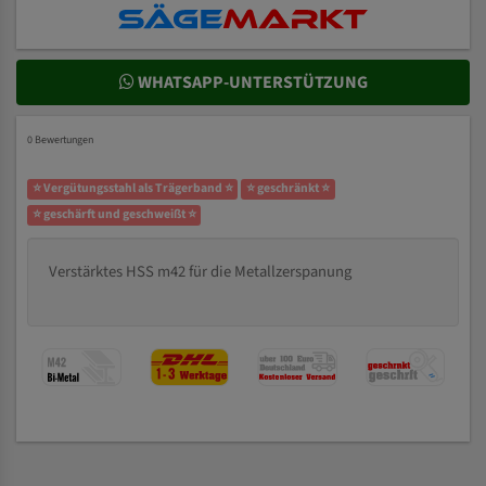
WHATSAPP-UNTERSTÜTZUNG
0 Bewertungen
⭐ Vergütungsstahl als Trägerband ⭐
⭐ geschränkt ⭐
⭐ geschärft und geschweißt ⭐
Verstärktes HSS m42 für die Metallzerspanung