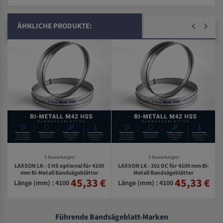
ÄHNLICHE PRODUKTE:
0 Bewertungen
0 Bewertungen
LAXSON LK - 3 HS optional für 4100
LAXSON LK - 301 DC für 4100 mm Bi-
mm Bi-Metall Bandsägeblätter
Metall Bandsägeblätter
45,33 €
45,33 €
€
Länge (mm) : 4100
Länge (mm) : 4100
Führende Bandsägeblatt-Marken