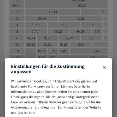
S
Zähne pro Zoll
(mm)
(ZpZ)
2
10/14
8/12
3
10/14
8/12
6/1
4
10/14
8/12
6/10
5/8
5
10/14
8/12
6/10
5/8
6
10/14
8/12
6/10
5/8
8
10/14
8/12
6/10
5/8
4/
10
8/12
6/10
5/8
4/6
12
8/12
6/10
4/6
15
8/12
6/10
4/5
×
Einstellungen für die Zustimmung
20
4/6
4/5
anpassen
30
4/5
4/5
Wir verwenden Cookies, damit Sie effizient navigieren und
50
4/5
3/4
bestimmte Funktionen ausführen können. Detaillierte
80
3/4
Informationen zu allen Cookies finden Sie unten unter jeder
Einwilligungskategorie. Die als „notwendig" kategorisierten
> 100
1,
Cookies werden in Ihrem Browser gespeichert, da sie für die
Aktivierung der grundlegenden Funktionalitäten der Website
VOLLMATERIAL
unerlässlich sind.
Zähne pro