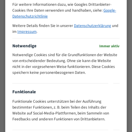
M (mm)
Zoll (ZpZ)
)
Für weitere Informationen dazu, wie Googles Drittanbieter-
Cookies Ihre Daten verwenden und handhaben, siehe:
Google-
>
10/14
Datenschutzrichtlinie
25
15 - 40
8/12
Weitere Details finden Sie in unserer
Datenschutzerklärung
und
im
Impressum
.
25 - 50
6/10
35 - 70
5/8
Notwendige
Immer aktiv
50 - 120
4/6
80 - 180
3/4
Notwendige Cookies sind für die Grundfunktionen der Website
von entscheidender Bedeutung. Ohne sie kann die Website
130 -
2/3
nicht in der vorgesehenen Weise funktionieren. Diese Cookies
350
speichern keine personenbezogenen Daten.
150 -
1,5/2
450
200 -
1,1/1,6
Funktionale
600
> 500
0,75/1,25
Funktionale Cookies unterstützen bei der Ausführung
bestimmter Funktionen, z. B. beim Teilen des Inhalts der
Vorteile:
Website auf Social-Media-Plattformen, beim Sammeln von
Feedbacks und anderen Funktionen von Drittanbietern.
Vielseitiges Bandsägeblatt für verschiedenste
Anwendungen