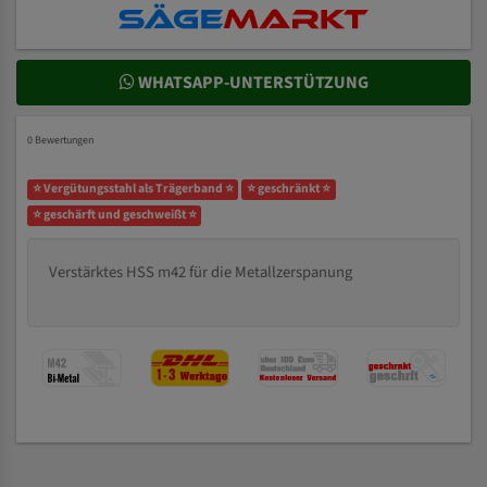
WHATSAPP-UNTERSTÜTZUNG
0 Bewertungen
⭐ Vergütungsstahl als Trägerband ⭐
⭐ geschränkt ⭐
⭐ geschärft und geschweißt ⭐
Verstärktes HSS m42 für die Metallzerspanung