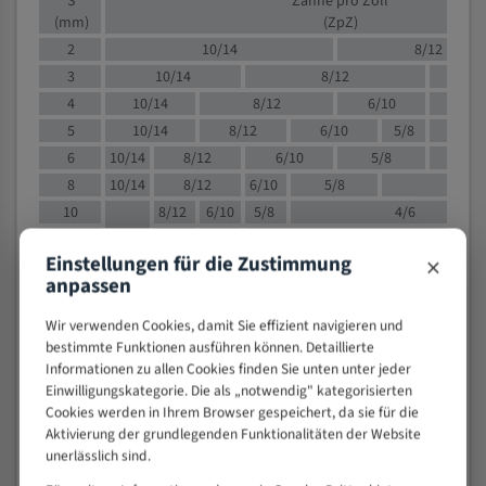
S
Zähne pro Zoll
(mm)
(ZpZ)
2
10/14
8/12
3
10/14
8/12
6/1
4
10/14
8/12
6/10
5/8
5
10/14
8/12
6/10
5/8
6
10/14
8/12
6/10
5/8
8
10/14
8/12
6/10
5/8
4/
10
8/12
6/10
5/8
4/6
12
8/12
6/10
4/6
×
Einstellungen für die Zustimmung
15
8/12
6/10
4/5
anpassen
20
4/6
4/5
30
4/5
4/5
Wir verwenden Cookies, damit Sie effizient navigieren und
bestimmte Funktionen ausführen können. Detaillierte
50
4/5
3/4
Informationen zu allen Cookies finden Sie unten unter jeder
80
3/4
Einwilligungskategorie. Die als „notwendig" kategorisierten
> 100
1,
Cookies werden in Ihrem Browser gespeichert, da sie für die
Aktivierung der grundlegenden Funktionalitäten der Website
VOLLMATERIAL
unerlässlich sind.
Zähne pro