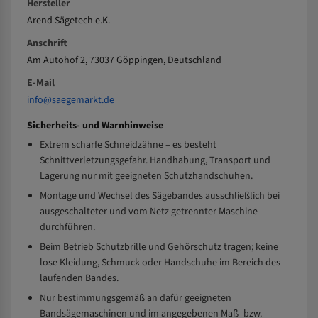
Hersteller
Arend Sägetech e.K.
Anschrift
Am Autohof 2, 73037 Göppingen, Deutschland
E-Mail
info@saegemarkt.de
Sicherheits- und Warnhinweise
Extrem scharfe Schneidzähne – es besteht
Schnittverletzungsgefahr. Handhabung, Transport und
Lagerung nur mit geeigneten Schutzhandschuhen.
Montage und Wechsel des Sägebandes ausschließlich bei
ausgeschalteter und vom Netz getrennter Maschine
durchführen.
Beim Betrieb Schutzbrille und Gehörschutz tragen; keine
lose Kleidung, Schmuck oder Handschuhe im Bereich des
laufenden Bandes.
Nur bestimmungsgemäß an dafür geeigneten
Bandsägemaschinen und im angegebenen Maß- bzw.