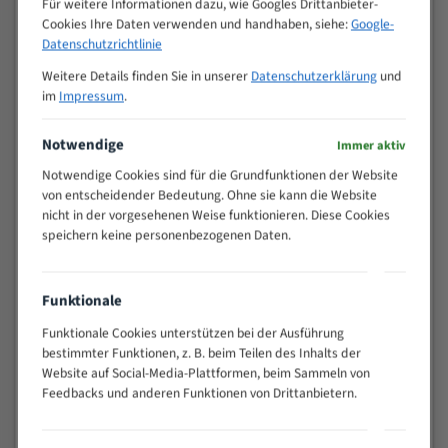
Für weitere Informationen dazu, wie Googles Drittanbieter-
M (mm)
Zoll (ZpZ)
)
Cookies Ihre Daten verwenden und handhaben, siehe:
Google-
>
Datenschutzrichtlinie
10/14
25
Weitere Details finden Sie in unserer
Datenschutzerklärung
und
15 - 40
8/12
im
Impressum
.
25 - 50
6/10
35 - 70
5/8
Notwendige
Immer aktiv
50 - 120
4/6
Notwendige Cookies sind für die Grundfunktionen der Website
80 - 180
3/4
von entscheidender Bedeutung. Ohne sie kann die Website
130 -
nicht in der vorgesehenen Weise funktionieren. Diese Cookies
2/3
350
speichern keine personenbezogenen Daten.
150 -
1,5/2
450
200 -
Funktionale
1,1/1,6
600
Funktionale Cookies unterstützen bei der Ausführung
> 500
0,75/1,25
bestimmter Funktionen, z. B. beim Teilen des Inhalts der
Website auf Social-Media-Plattformen, beim Sammeln von
Vorteile:
Feedbacks und anderen Funktionen von Drittanbietern.
Vielseitiges Bandsägeblatt für verschiedenste
Anwendungen