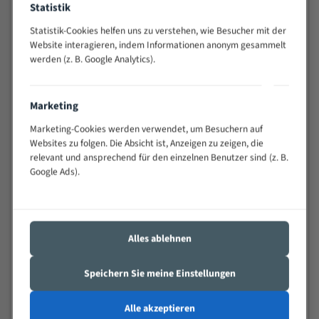
Statistik
Widerstandsfähig gegen Zahnbruch auch bei
schwierigen Werkstücken (Materialmischung,
Statistik-Cookies helfen uns zu verstehen, wie Besucher mit der
wechselnde Verbindungslängen)
Website interagieren, indem Informationen anonym gesammelt
werden (z. B. Google Analytics).
Sehr geringe Vibration
Äußerst verschleißfest
Marketing
Technische Beschreibung:
Marketing-Cookies werden verwendet, um Besuchern auf
Positiver Spanwinkel
Websites zu folgen. Die Absicht ist, Anzeigen zu zeigen, die
relevant und ansprechend für den einzelnen Benutzer sind (z. B.
Bandkörper aus hochlegiertem Federstahl
Google Ads).
Legierte HSS-beschichtete Zahnspitzen
Spezielle Zahngeometrie und Zahnteilung
Alles ablehnen
Materialien:
Stahl
Speichern Sie meine Einstellungen
Nichteisenmetalle
Alle akzeptieren
Speziell entwickelt für Profile / Rohre