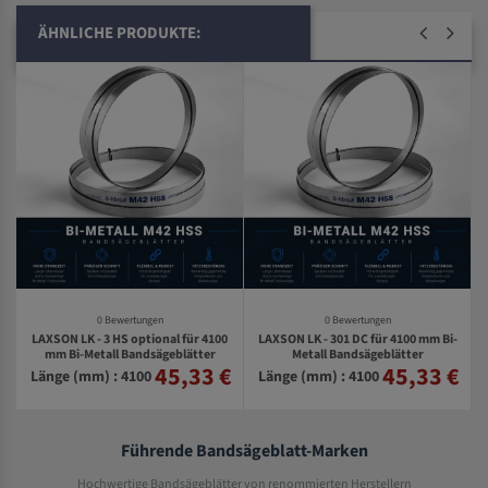
ÄHNLICHE PRODUKTE:
0 Bewertungen
0 Bewertungen
LAXSON LK - 3 HS optional für 4100
LAXSON LK - 301 DC für 4100 mm Bi-
mm Bi-Metall Bandsägeblätter
Metall Bandsägeblätter
45,33 €
45,33 €
€
Länge (mm) : 4100
Länge (mm) : 4100
Führende Bandsägeblatt-Marken
Hochwertige Bandsägeblätter von renommierten Herstellern