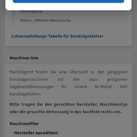
Kleine und mittlere Profile / Kleine Durchmesser
Vollmaterial
Kleine / Mittlere Werkstücke
Zahnempfehlungs-Tabelle für Bandsägeblätter
Maschinen liste
Nachfolgend finden Sie eine Übersicht zu den gängigsten
Bandsägemaschinen mit den dazu geeigneten
Sägebandabmessungen für unsere Bi-Metall M42
Bandsägeblätter.
Bitte tragen Sie den gesuchten Hersteller, Maschinentyp
oder die gesuchte Abmessung in das Suchfeld rechts ein.
Maschinenfilter
Hersteller auswählen: