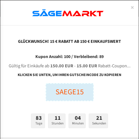
0
×
Spezialstahl Gehärtet
Uddeholm
Glatte
Eine Schneide, doppelte Fase
Spezialstahl
Standart
ÜBER UNS
DEUTSCH
Startseite
Bandsägeblätter Für Metall
Bi-Metal M42 (Standardgröße)
Lax
Uddeholm Gehärtet
Spezialstahl
Konvex
Zwei Schneiden, vierfache Fase
Uddeholm
gehärtete Zahnspitzen
ABOUTS
ENGLISH
GLÜCKWUNSCH! 15 € RABATT AB 150 € EINKAUFSWERT
Flexback
Gehärtete zahnspitzen
Konkav
Flexback Meterware
LAXSON LK 211 für 4100 mm Bi-Metall
FRANCE
Kupon Anzahl: 100 / Verbleibend: 89
Dachzahnung
Bi-Metall Meterware
Bandsägeblätter
Gültig für Einkäufe ab
150.00 EUR
-
15.00 EUR
Rabatt-Coupon...
Fleischerei Bandsägeblätter
KLICKEN SIE UNTEN, UM IHREN GUTSCHEINCODE ZU KOPIEREN
Länge (mm):
Bandmesser Glatt Meterware
SAEGE15
mm
Bandmesser Dachzahnung Meterware
Breite (mm):
Konkav Meterware
mm
83
11
04
20
Konvex Meterware
Tage
Stunden
Minuten
Sekunden
Stärken + Zahnteilung:
mm