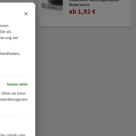
Uddeholm Bandsägeblätter
Meterware
ab 1,92 €
×
önnen.
Die als
vierung der
 handhaben,
Immer aktiv
 Ohne sie kann
ersonenbezogenen
des Inhalts der