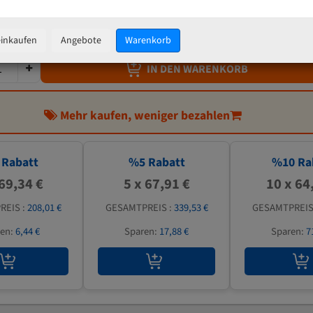
71,48 €
inkl. MwSt
zzgl.
Versandkosten
einkaufen
Angebote
Warenkorb
IN DEN WARENKORB
Mehr kaufen, weniger bezahlen
Rabatt
%
5
Rabatt
%
10
Ra
 69,34 €
5 x 67,91 €
10 x 64
REIS :
208,01 €
GESAMTPREIS :
339,53 €
GESAMTPREIS
ren:
6,44 €
Sparen:
17,88 €
Sparen:
7