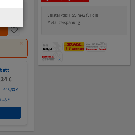
Verstärktes HSS m42 für die
Metallzerspanung
×
batt
,34 €
 :
643,33 €
1,48 €