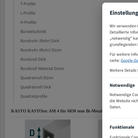
T-Profile
Einstellun
L-Profile
H-Profile
Wir verwenden C
Bündelschnitt
Detaillierte Inf
„notwendig" kat
Rundrohr (Rohr) Dick
grundlegenden F
Rundrohr (Rohr) Dünn
Für weitere Inf
Rundvoll Dick
siehe:
Google-Da
Rundvoll Material Dünn
Weitere Details 
Quadratvoll Dünn
Notwendige
Quadratvoll Dick
Notwendige Cook
Quadratprofile
die Website nic
Daten.
KASTO KASTOtec AM 4 für 6830 mm Bi-Metall Bandsägeblätter Z
Funktionale
Funktionale Coo