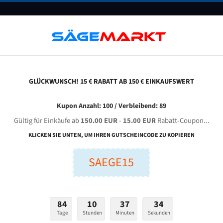
UNTERNEHMEN
FAQ
GUTSCHEINE
BLOG
KONTAKT
GLÜCKWUNSCH! 15 € RABATT AB 150 € EINKAUFSWERT
asto Kastotec Am 4 Für 6830 Mm Bi-Metall Bandsägeblätter
Kupon Anzahl: 100 / Verbleibend: 89
Gültig für Einkäufe ab
150.00 EUR
-
15.00 EUR
Rabatt-Coupon...
STO KASTOtec AM 4 für 6830 mm Bi-Metall Bandsägeblät
KLICKEN SIE UNTEN, UM IHREN GUTSCHEINCODE ZU KOPIEREN
SAEGE15
nge (mm):
Breite (mm):
Stärken + Zah
mm
mm
Welche Zahn soll 
84
10
37
33
Tage
Stunden
Minuten
Sekunden