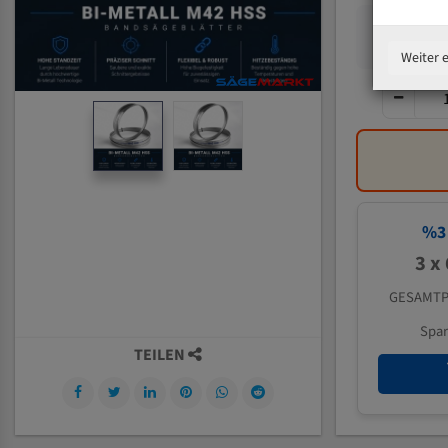
Weiter 
%
3
3 x
GESAMTP
Spa
TEILEN