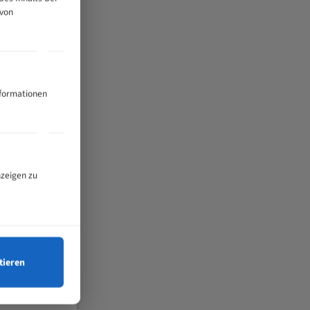
 von
nformationen
nzeigen zu
tieren