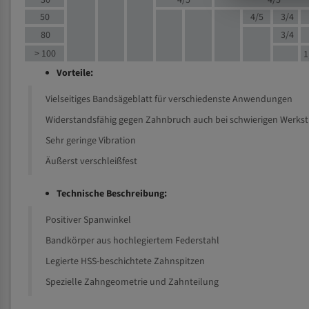
30
4/5
4/5
50
4/5
3/4
80
3/4
> 100
1
Vorteile:
Vielseitiges Bandsägeblatt für verschiedenste Anwendungen
Widerstandsfähig gegen Zahnbruch auch bei schwierigen Werks
Sehr geringe Vibration
Äußerst verschleißfest
Technische Beschreibung:
Positiver Spanwinkel
Bandkörper aus hochlegiertem Federstahl
Legierte HSS-beschichtete Zahnspitzen
Spezielle Zahngeometrie und Zahnteilung