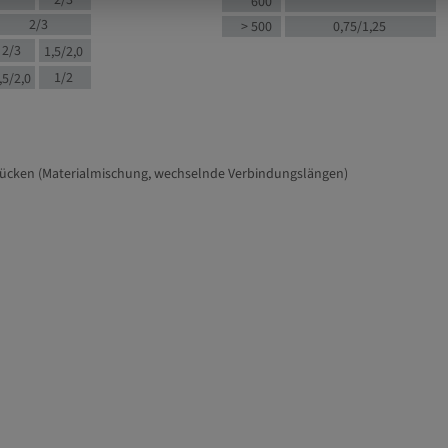
2/3
600
2/3
> 500
0,75/1,25
2/3
1,5/2,0
1/2
,5/2,0
tücken (Materialmischung, wechselnde Verbindungslängen)