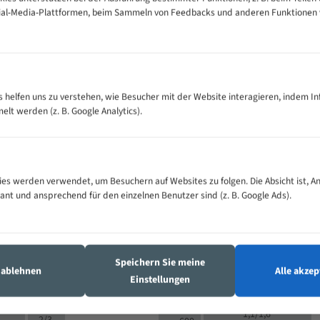
cial-Media-Plattformen, beim Sammeln von Feedbacks und anderen Funktionen
VOLLMATERIAL
Zähne pro
300
500
es helfen uns zu verstehen, wie Besucher mit der Website interagieren, indem I
M (mm)
Zoll (ZpZ)
)
t werden (z. B. Google Analytics).
>
10/14
25
5/8
15 - 40
8/12
0
5/8
25 - 50
6/10
8
4/6
es werden verwendet, um Besuchern auf Websites zu folgen. Die Absicht ist, A
35 - 70
5/8
4/6
vant und ansprechend für den einzelnen Benutzer sind (z. B. Google Ads).
50 - 120
4/6
4/6
80 - 180
3/4
6
130 -
4/5
2/3
350
Speichern Sie meine
4/5
s ablehnen
Alle akzep
150 -
Einstellungen
1,5/2
4/5
450
3/4
200 -
1,1/1,6