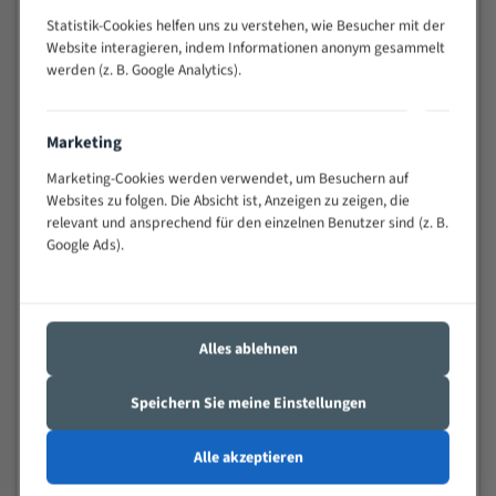
Vielseitiges Bandsägeblatt für verschiedenste
Statistik-Cookies helfen uns zu verstehen, wie Besucher mit der
Anwendungen
Website interagieren, indem Informationen anonym gesammelt
Widerstandsfähig gegen Zahnbruch auch bei
werden (z. B. Google Analytics).
schwierigen Werkstücken (Materialmischung,
wechselnde Verbindungslängen)
Marketing
Sehr geringe Vibration
Marketing-Cookies werden verwendet, um Besuchern auf
Äußerst verschleißfest
Websites zu folgen. Die Absicht ist, Anzeigen zu zeigen, die
relevant und ansprechend für den einzelnen Benutzer sind (z. B.
Technische Beschreibung:
Google Ads).
Positiver Spanwinkel
Bandkörper aus hochlegiertem Federstahl
Legierte HSS-beschichtete Zahnspitzen
Alles ablehnen
Spezielle Zahngeometrie und Zahnteilung
Speichern Sie meine Einstellungen
Materialien:
Alle akzeptieren
Stahl