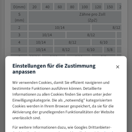
D(mm)
20
40
60
80
100
120
150
200
S
Zähne pro Zoll
(mm)
(ZpZ)
2
10/14
8/12
3
10/14
8/12
6/1
4
10/14
8/12
6/10
5/8
5
10/14
8/12
6/10
5/8
6
10/14
8/12
6/10
5/8
×
8
10/14
8/12
6/10
5/8
4/
Einstellungen für die Zustimmung
anpassen
10
8/12
6/10
5/8
4/6
12
8/12
6/10
4/6
Wir verwenden Cookies, damit Sie effizient navigieren und
15
8/12
6/10
4/5
bestimmte Funktionen ausführen können. Detaillierte
20
4/6
4/5
Informationen zu allen Cookies finden Sie unten unter jeder
Einwilligungskategorie. Die als „notwendig" kategorisierten
30
4/5
4/5
Cookies werden in Ihrem Browser gespeichert, da sie für die
50
4/5
3/4
Aktivierung der grundlegenden Funktionalitäten der Website
80
3/4
unerlässlich sind.
> 100
1,
Für weitere Informationen dazu, wie Googles Drittanbieter-