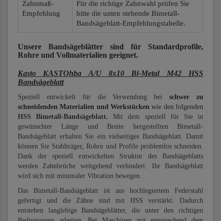
Zahnmaß-
Für die richtige Zahnwahl prüfen Sie
Empfehlung
bitte die unten stehende Bimetall-
Bandsägeblatt-Empfehlungstabelle.
Unsere Bandsägeblätter
sind für Standardprofile,
Rohre und Vollmaterialien
geeignet.
Kasto KASTOhba A/U 8x10 Bi-Metal M42 HSS
Bandsägeblatt
Speziell entwickelt für die Verwendung bei
schwer zu
schneidenden Materialien und Werkstücken
wie den folgenden
HSS Bimetall-Bandsägeblatt.
Mit dem speziell für Sie in
gewünschter Länge und Breite hergestellten Bimetall-
Bandsägeblatt erhalten Sie ein vielseitiges Bandsägeblatt. Damit
können Sie Stahlträger, Rohre und Profile problemlos schneiden.
Dank der speziell entwickelten Struktur des Bandsägeblatts
werden Zahnbrüche weitgehend verhindert. Ihr Bandsägeblatt
wird sich mit minimaler Vibration bewegen.
Das Bimetall-Bandsägeblatt ist aus hochlegiertem Federstahl
gefertigt und die Zähne sind mit HSS verstärkt. Dadurch
entstehen langlebige Bandsägeblätter, die unter den richtigen
Bedingungen arbeiten. Bei Maschinen mit entsprechend dem