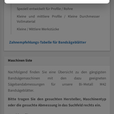
Nichteisenmetalle
Speziell entwickelt für Profile / Rohre
Kleine und mittlere Profile / Kleine Durchmesser
Vollmaterial
Kleine / Mittlere Werkstücke
Zahnempfehlungs-Tabelle für Bandsägeblätter
Maschinen liste
Nachfolgend finden Sie eine Übersicht zu den gängigsten
Bandsägemaschinen mit den dazu geeigneten
Sägebandabmessungen für unsere Bi-Metall M42
Bandsägeblätter.
Bitte tragen Sie den gesuchten Hersteller, Maschinentyp
oder die gesuchte Abmessung in das Suchfeld rechts ein.