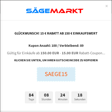
0
×
Spezialstahl Gehärtet
Uddeholm
Glatte
Eine Schneide, doppelte Fase
Spezialstahl
Standart
ÜBER UNS
DEUTSCH
Startseite
Bandsägeblätter Für Metall
Bi-Metal M42 (Standardgröße)
Kas
Uddeholm Gehärtet
Spezialstahl
Konvex
Zwei Schneiden, vierfache Fase
Uddeholm
gehärtete Zahnspitzen
ABOUTS
ENGLISH
GLÜCKWUNSCH! 15 € RABATT AB 150 € EINKAUFSWERT
Flexback
Gehärtete zahnspitzen
Konkav
Flexback Meterware
Kasto KASTOhba A/U 8x10 Bi-Metal M42 HSS
FRANCE
Kupon Anzahl: 100 / Verbleibend: 89
Dachzahnung
Bi-Metall Meterware
Bandsägeblatt
Gültig für Einkäufe ab
150.00 EUR
-
15.00 EUR
Rabatt-Coupon...
Fleischerei Bandsägeblätter
KLICKEN SIE UNTEN, UM IHREN GUTSCHEINCODE ZU KOPIEREN
Länge (mm):
Bandmesser Glatt Meterware
SAEGE15
mm
Bandmesser Dachzahnung Meterware
Breite (mm):
Konkav Meterware
mm
84
08
24
17
Konvex Meterware
Tage
Stunden
Minuten
Sekunden
Stärken + Zahnteilung:
mm