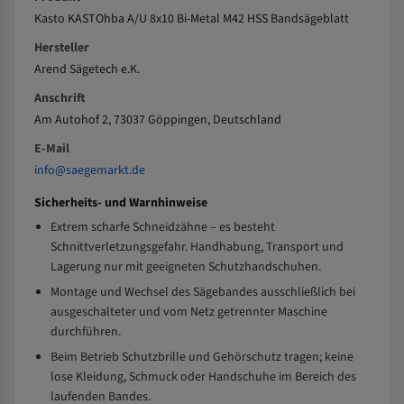
Kasto KASTOhba A/U 8x10 Bi-Metal M42 HSS Bandsägeblatt
Hersteller
Arend Sägetech e.K.
Anschrift
Am Autohof 2, 73037 Göppingen, Deutschland
E-Mail
info@saegemarkt.de
Sicherheits- und Warnhinweise
Extrem scharfe Schneidzähne – es besteht
Schnittverletzungsgefahr. Handhabung, Transport und
Lagerung nur mit geeigneten Schutzhandschuhen.
Montage und Wechsel des Sägebandes ausschließlich bei
ausgeschalteter und vom Netz getrennter Maschine
durchführen.
Beim Betrieb Schutzbrille und Gehörschutz tragen; keine
lose Kleidung, Schmuck oder Handschuhe im Bereich des
laufenden Bandes.