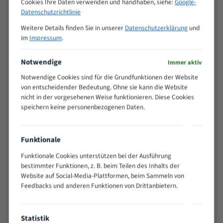
Cookies Ihre Daten verwenden und handhaben, siehe:
Google-
VOLLMATERIAL
Datenschutzrichtlinie
Zähne pro
M (mm)
Weitere Details finden Sie in unserer
Datenschutzerklärung
und
Zoll (ZpZ)
)
im
Impressum
.
>
10/14
25
Notwendige
Immer aktiv
15 - 40
8/12
Notwendige Cookies sind für die Grundfunktionen der Website
25 - 50
6/10
von entscheidender Bedeutung. Ohne sie kann die Website
35 - 70
5/8
nicht in der vorgesehenen Weise funktionieren. Diese Cookies
50 - 120
4/6
speichern keine personenbezogenen Daten.
80 - 180
3/4
130 -
2/3
350
Funktionale
150 -
1,5/2
Funktionale Cookies unterstützen bei der Ausführung
450
bestimmter Funktionen, z. B. beim Teilen des Inhalts der
200 -
Website auf Social-Media-Plattformen, beim Sammeln von
1,1/1,6
600
Feedbacks und anderen Funktionen von Drittanbietern.
> 500
0,75/1,25
Vorteile:
Statistik