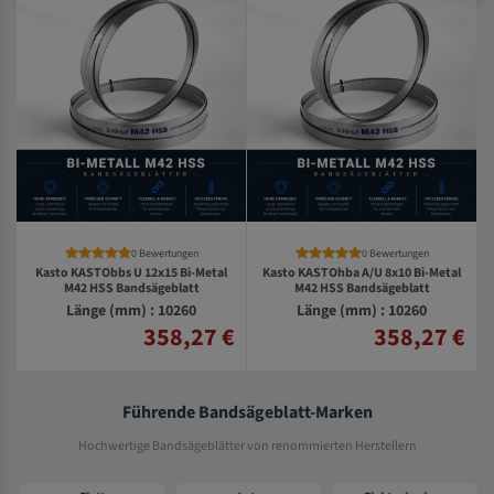
0 Bewertungen
0 Bewertungen
Kasto KASTObbs U 12x15 Bi-Metal
Kasto KASTOhba A/U 8x10 Bi-Metal
M42 HSS Bandsägeblatt
M42 HSS Bandsägeblatt
Länge (mm) : 10260
Länge (mm) : 10260
358,27 €
358,27 €
€
Führende Bandsägeblatt-Marken
Hochwertige Bandsägeblätter von renommierten Herstellern