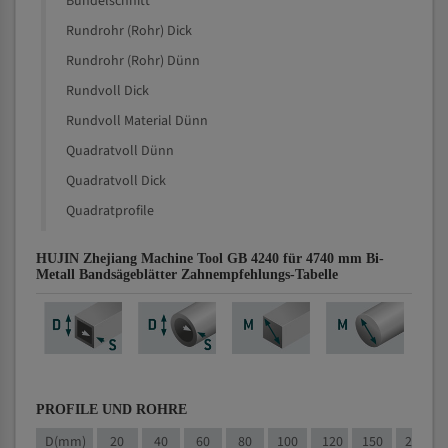
Bündelschnitt
Rundrohr (Rohr) Dick
Rundrohr (Rohr) Dünn
Rundvoll Dick
Rundvoll Material Dünn
Quadratvoll Dünn
Quadratvoll Dick
Quadratprofile
HUJIN Zhejiang Machine Tool GB 4240 für 4740 mm Bi-
Metall Bandsägeblätter Zahnempfehlungs-Tabelle
PROFILE UND ROHRE
D(mm)
20
40
60
80
100
120
150
200