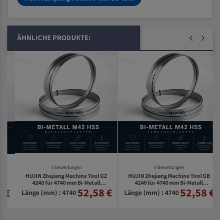
ÄHNLICHE PRODUKTE:
0 Bewertungen
0 Bewertungen
HUJIN Zhejiang Machine Tool GZ
HUJIN Zhejiang Machine Tool GB
4240 für 4740 mm Bi-Metall
4240 für 4740 mm Bi-Metall
52,58 €
52,58 €
€
Bandsägeblätter
Bandsägeblätter
Länge (mm) : 4740
Länge (mm) : 4740