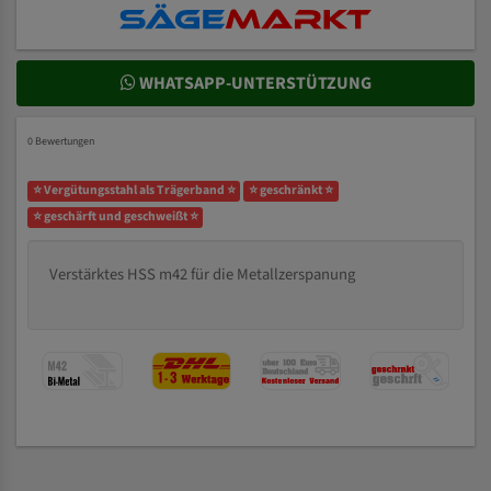
WHATSAPP-UNTERSTÜTZUNG
0 Bewertungen
⭐ Vergütungsstahl als Trägerband ⭐
⭐ geschränkt ⭐
⭐ geschärft und geschweißt ⭐
Verstärktes HSS m42 für die Metallzerspanung