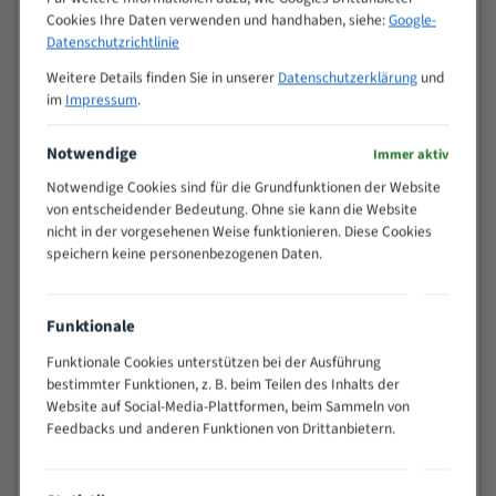
Zähne pro
Cookies Ihre Daten verwenden und handhaben, siehe:
Google-
M (mm)
Zoll (ZpZ)
)
Datenschutzrichtlinie
>
10/14
Weitere Details finden Sie in unserer
Datenschutzerklärung
und
25
im
Impressum
.
15 - 40
8/12
25 - 50
6/10
Notwendige
Immer aktiv
35 - 70
5/8
Notwendige Cookies sind für die Grundfunktionen der Website
50 - 120
4/6
von entscheidender Bedeutung. Ohne sie kann die Website
80 - 180
3/4
nicht in der vorgesehenen Weise funktionieren. Diese Cookies
130 -
speichern keine personenbezogenen Daten.
2/3
350
150 -
1,5/2
450
Funktionale
200 -
1,1/1,6
Funktionale Cookies unterstützen bei der Ausführung
600
bestimmter Funktionen, z. B. beim Teilen des Inhalts der
> 500
0,75/1,25
Website auf Social-Media-Plattformen, beim Sammeln von
Feedbacks und anderen Funktionen von Drittanbietern.
Vorteile:
Vielseitiges Bandsägeblatt für verschiedenste