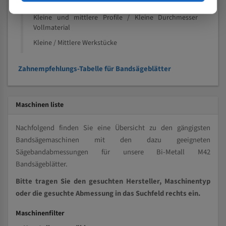
Speziell entwickelt für Profile / Rohre
Kleine und mittlere Profile / Kleine Durchmesser
Vollmaterial
Kleine / Mittlere Werkstücke
Zahnempfehlungs-Tabelle für Bandsägeblätter
Maschinen liste
Nachfolgend finden Sie eine Übersicht zu den gängigsten
Bandsägemaschinen mit den dazu geeigneten
Sägebandabmessungen für unsere Bi-Metall M42
Bandsägeblätter.
Bitte tragen Sie den gesuchten Hersteller, Maschinentyp
oder die gesuchte Abmessung in das Suchfeld rechts ein.
Maschinenfilter