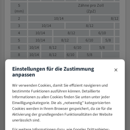
S
Zähne pro Zoll
(mm)
(ZpZ)
2
10/14
8/12
3
10/14
8/12
6/1
4
10/14
8/12
6/10
5/8
5
10/14
8/12
6/10
5/8
6
10/14
8/12
6/10
5/8
8
10/14
8/12
6/10
5/8
4/
10
8/12
6/10
5/8
4/6
×
Einstellungen für die Zustimmung
12
8/12
6/10
4/6
anpassen
15
8/12
6/10
4/5
20
4/6
4/5
Wir verwenden Cookies, damit Sie effizient navigieren und
30
4/5
4/5
bestimmte Funktionen ausführen können. Detaillierte
Informationen zu allen Cookies finden Sie unten unter jeder
50
4/5
3/4
Einwilligungskategorie. Die als „notwendig" kategorisierten
80
3/4
Cookies werden in Ihrem Browser gespeichert, da sie für die
> 100
1,
Aktivierung der grundlegenden Funktionalitäten der Website
unerlässlich sind.
VOLLMATERIAL
Für weitere Informationen dazu, wie Googles Drittanbieter-