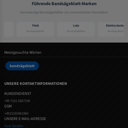
Führende Bandsägeblatt-Marken
Hochwertige Bandsägeblätter von renommierten Herstellern
Flott
Lutz
Elektra beckum
Bandsägeblätter
Bandsägeblätter
Bandsägeblätter
Meistgesuchte Wörter:
bandsägeblatt
UNSERE KONTAKTINFORMATIONEN
KUNDENDIENST
+49 7161 6567199
GSM
+4915165461960
UNSERE E-MAIL-ADRESSE
Post Senden