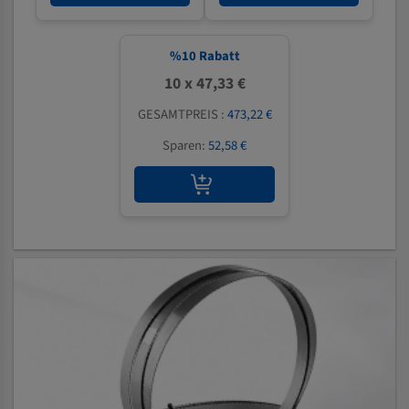
%
10
Rabatt
10 x 47,33 €
GESAMTPREIS :
473,22 €
Sparen:
52,58 €