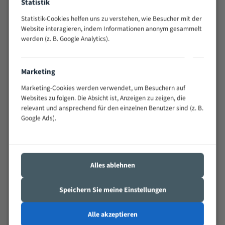
Anwendungen
Statistik
Widerstandsfähig gegen Zahnbruch auch bei
Statistik-Cookies helfen uns zu verstehen, wie Besucher mit der
schwierigen Werkstücken (Materialmischung,
Website interagieren, indem Informationen anonym gesammelt
wechselnde Verbindungslängen)
werden (z. B. Google Analytics).
Sehr geringe Vibration
Äußerst verschleißfest
Marketing
Marketing-Cookies werden verwendet, um Besuchern auf
Technische Beschreibung:
Websites zu folgen. Die Absicht ist, Anzeigen zu zeigen, die
relevant und ansprechend für den einzelnen Benutzer sind (z. B.
Positiver Spanwinkel
Google Ads).
Bandkörper aus hochlegiertem Federstahl
Legierte HSS-beschichtete Zahnspitzen
Spezielle Zahngeometrie und Zahnteilung
Alles ablehnen
Materialien:
Speichern Sie meine Einstellungen
Stahl
Nichteisenmetalle
Alle akzeptieren