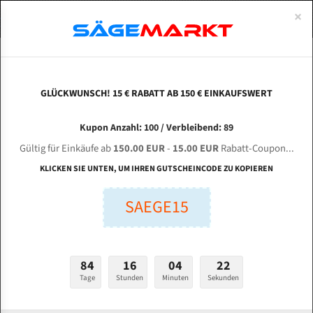
0
×
Spezialstahl Gehärtet
Uddeholm
Glatte
Eine Schneide, doppelte Fase
Spezialstahl
Standart
ÜBER UNS
DEUTSCH
Startseite
Bandsägeblätter Für Metall
Bi-Metal M42 (Standardgröße)
Huj
Uddeholm Gehärtet
Spezialstahl
Konvex
Zwei Schneiden, vierfache Fase
Uddeholm
gehärtete Zahnspitzen
ABOUTS
ENGLISH
GLÜCKWUNSCH! 15 € RABATT AB 150 € EINKAUFSWERT
Flexback
Gehärtete zahnspitzen
Konkav
Flexback Meterware
HUJIN Zhejiang Machine Tool GB 4240 für 4740
FRANCE
Kupon Anzahl: 100 / Verbleibend: 89
Dachzahnung
Bi-Metall Meterware
mm Bi-Metall Bandsägeblätter
Gültig für Einkäufe ab
150.00 EUR
-
15.00 EUR
Rabatt-Coupon...
Fleischerei Bandsägeblätter
KLICKEN SIE UNTEN, UM IHREN GUTSCHEINCODE ZU KOPIEREN
Länge (mm):
Bandmesser Glatt Meterware
SAEGE15
mm
Bandmesser Dachzahnung Meterware
Breite (mm):
Konkav Meterware
mm
84
16
04
21
Konvex Meterware
Tage
Stunden
Minuten
Sekunden
Stärken + Zahnteilung:
mm