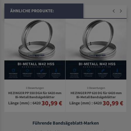
ÄHNLICHE PRODUKTE:
0 Bewertungen
0 Bewertungen
HEZINGER PP 550 DGA für 6420 mm
HEZINGER PP 620 DG für 6420 mm
Bi-Metall Bandsägeblätter
Bi-Metall Bandsägeblätter
30,99 €
30,99 €
€
Länge (mm) : 6420
Länge (mm) : 6420
Führende Bandsägeblatt-Marken