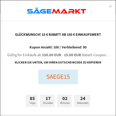
0
×
Spezialstahl Gehärtet
Uddeholm
Glatte
Eine Schneide, doppelte Fase
Spezialstahl
Standart
ÜBER UNS
DEUTSCH
Startseite
Bandsägeblätter Für Metall
Bi-Metal M42 (Standardgröße)
Hez
Uddeholm Gehärtet
Spezialstahl
Konvex
Zwei Schneiden, vierfache Fase
Uddeholm
gehärtete Zahnspitzen
ABOUTS
ENGLISH
GLÜCKWUNSCH! 15 € RABATT AB 150 € EINKAUFSWERT
Flexback
Gehärtete zahnspitzen
Konkav
Flexback Meterware
HEZINGER PP 550 DG für 6420 mm Bi-Metall
FRANCE
Kupon Anzahl: 100 / Verbleibend: 90
Dachzahnung
Bi-Metall Meterware
Bandsägeblätter
Gültig für Einkäufe ab
150.00 EUR
-
15.00 EUR
Rabatt-Coupon...
Fleischerei Bandsägeblätter
KLICKEN SIE UNTEN, UM IHREN GUTSCHEINCODE ZU KOPIEREN
Länge (mm):
Bandmesser Glatt Meterware
SAEGE15
mm
Bandmesser Dachzahnung Meterware
Breite (mm):
Konkav Meterware
mm
85
17
02
23
Konvex Meterware
Tage
Stunden
Minuten
Sekunden
Stärken + Zahnteilung:
mm