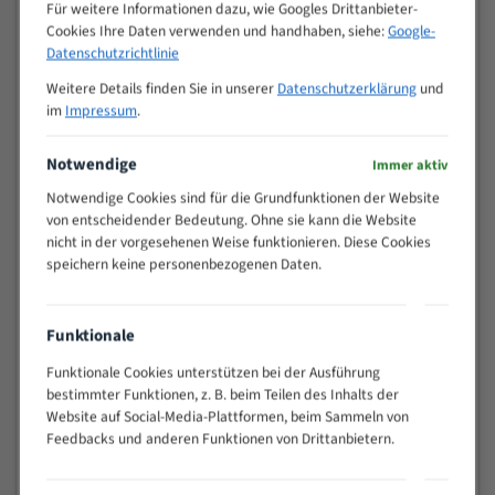
M (mm)
Für weitere Informationen dazu, wie Googles Drittanbieter-
Zoll (ZpZ)
)
Cookies Ihre Daten verwenden und handhaben, siehe:
Google-
>
Datenschutzrichtlinie
10/14
25
Weitere Details finden Sie in unserer
Datenschutzerklärung
und
15 - 40
8/12
im
Impressum
.
25 - 50
6/10
35 - 70
5/8
Notwendige
Immer aktiv
50 - 120
4/6
Notwendige Cookies sind für die Grundfunktionen der Website
80 - 180
3/4
von entscheidender Bedeutung. Ohne sie kann die Website
130 -
nicht in der vorgesehenen Weise funktionieren. Diese Cookies
2/3
350
speichern keine personenbezogenen Daten.
150 -
1,5/2
450
200 -
Funktionale
1,1/1,6
600
Funktionale Cookies unterstützen bei der Ausführung
> 500
0,75/1,25
bestimmter Funktionen, z. B. beim Teilen des Inhalts der
Vorteile:
Website auf Social-Media-Plattformen, beim Sammeln von
Feedbacks und anderen Funktionen von Drittanbietern.
Vielseitiges Bandsägeblatt für verschiedenste
Anwendungen