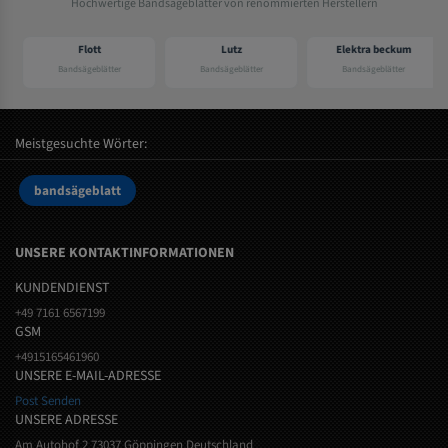
Hochwertige Bandsägeblätter von renommierten Herstellern
Flott
Lutz
Elektra beckum
Bandsägeblätter
Bandsägeblätter
Bandsägeblätter
Meistgesuchte Wörter:
bandsägeblatt
UNSERE KONTAKTINFORMATIONEN
KUNDENDIENST
+49 7161 6567199
GSM
+4915165461960
UNSERE E-MAIL-ADRESSE
Post Senden
UNSERE ADRESSE
Am Autohof 2 73037 Göppingen Deutschland