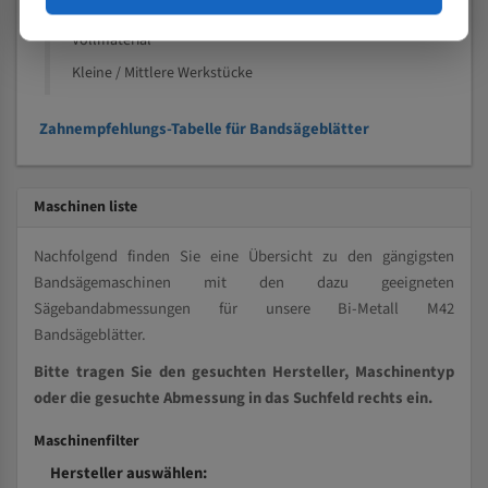
Kleine und mittlere Profile / Kleine Durchmesser
Vollmaterial
Kleine / Mittlere Werkstücke
Zahnempfehlungs-Tabelle für Bandsägeblätter
Maschinen liste
Nachfolgend finden Sie eine Übersicht zu den gängigsten
Bandsägemaschinen mit den dazu geeigneten
Sägebandabmessungen für unsere Bi-Metall M42
Bandsägeblätter.
Bitte tragen Sie den gesuchten Hersteller, Maschinentyp
oder die gesuchte Abmessung in das Suchfeld rechts ein.
Maschinenfilter
Hersteller auswählen: