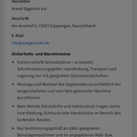
Hersteller
Arend Sägetech e.K.
Anschrift
Am Autohof 2, 73037 Göppingen, Deutschland
E-Mail
info@saegemarkt.de
Sicherheits- und Warnhinweise
Extrem scharfe Schneidzähne – es besteht
Schnittverletzungsgefahr. Handhabung, Transport und
Lagerung nur mit geeigneten Schutzhandschuhen.
Montage und Wechsel des Sägebandes ausschließlich bei
ausgeschalteter und vom Netz getrennter Maschine
durchführen.
Beim Betrieb Schutzbrille und Gehörschutz tragen; keine
lose Kleidung, Schmuck oder Handschuhe im Bereich des
laufenden Bandes.
Nur bestimmungsgemäß an dafür geeigneten
Bandsägemaschinen und im angegebenen Maß- bzw.