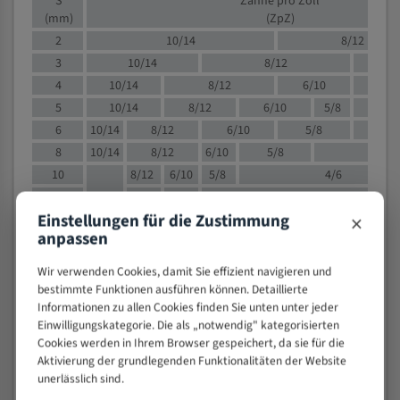
S
Zähne pro Zoll
(mm)
(ZpZ)
2
10/14
8/12
3
10/14
8/12
6/1
4
10/14
8/12
6/10
5/8
5
10/14
8/12
6/10
5/8
6
10/14
8/12
6/10
5/8
8
10/14
8/12
6/10
5/8
4/
10
8/12
6/10
5/8
4/6
12
8/12
6/10
4/6
×
Einstellungen für die Zustimmung
15
8/12
6/10
4/5
anpassen
20
4/6
4/5
30
4/5
4/5
Wir verwenden Cookies, damit Sie effizient navigieren und
50
4/5
3/4
bestimmte Funktionen ausführen können. Detaillierte
Informationen zu allen Cookies finden Sie unten unter jeder
80
3/4
Einwilligungskategorie. Die als „notwendig" kategorisierten
> 100
1,
Cookies werden in Ihrem Browser gespeichert, da sie für die
Aktivierung der grundlegenden Funktionalitäten der Website
VOLLMATERIAL
unerlässlich sind.
Zähne pro