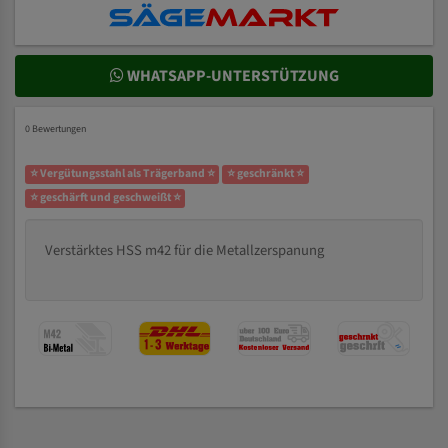
WHATSAPP-UNTERSTÜTZUNG
0 Bewertungen
⭐ Vergütungsstahl als Trägerband ⭐
⭐ geschränkt ⭐
⭐ geschärft und geschweißt ⭐
Verstärktes HSS m42 für die Metallzerspanung