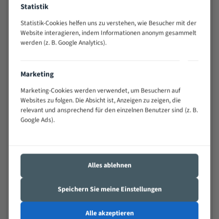
Statistik
Widerstandsfähig gegen Zahnbruch auch bei
schwierigen Werkstücken (Materialmischung,
Statistik-Cookies helfen uns zu verstehen, wie Besucher mit der
wechselnde Verbindungslängen)
Website interagieren, indem Informationen anonym gesammelt
Sehr geringe Vibration
werden (z. B. Google Analytics).
Äußerst verschleißfest
Marketing
Technische Beschreibung:
Marketing-Cookies werden verwendet, um Besuchern auf
Positiver Spanwinkel
Websites zu folgen. Die Absicht ist, Anzeigen zu zeigen, die
relevant und ansprechend für den einzelnen Benutzer sind (z. B.
Bandkörper aus hochlegiertem Federstahl
Google Ads).
Legierte HSS-beschichtete Zahnspitzen
Spezielle Zahngeometrie und Zahnteilung
Materialien:
Alles ablehnen
Stahl
Speichern Sie meine Einstellungen
Nichteisenmetalle
Speziell entwickelt für Profile / Rohre
Alle akzeptieren