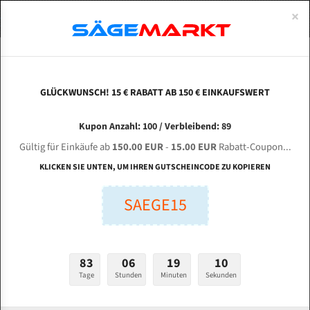
0
×
Spezialstahl Gehärtet
Uddeholm
Glatte
Eine Schneide, doppelte Fase
Spezialstahl
Standart
ÜBER UNS
DEUTSCH
Startseite
Bandsägeblätter Für Metall
Bi-Metal M42 (Standardgröße)
Hez
Uddeholm Gehärtet
Spezialstahl
Konvex
Zwei Schneiden, vierfache Fase
Uddeholm
gehärtete Zahnspitzen
ABOUTS
ENGLISH
GLÜCKWUNSCH! 15 € RABATT AB 150 € EINKAUFSWERT
Flexback
Gehärtete zahnspitzen
Konkav
Flexback Meterware
HEZINGER ARG 450 PLUS S.A.F. für 6040 mm Bi-
FRANCE
Kupon Anzahl: 100 / Verbleibend: 89
Dachzahnung
Bi-Metall Meterware
Metall Bandsägeblätter
Gültig für Einkäufe ab
150.00 EUR
-
15.00 EUR
Rabatt-Coupon...
Fleischerei Bandsägeblätter
KLICKEN SIE UNTEN, UM IHREN GUTSCHEINCODE ZU KOPIEREN
Länge (mm):
Bandmesser Glatt Meterware
SAEGE15
mm
Bandmesser Dachzahnung Meterware
Breite (mm):
Konkav Meterware
mm
83
06
19
09
Konvex Meterware
Tage
Stunden
Minuten
Sekunden
Stärken + Zahnteilung:
mm