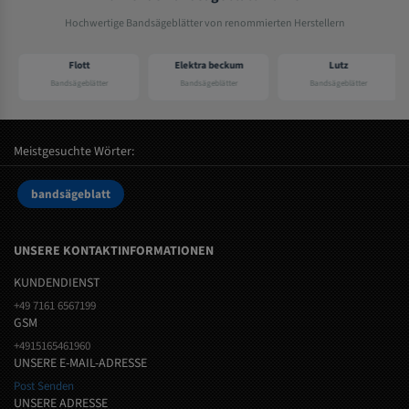
Hochwertige Bandsägeblätter von renommierten Herstellern
Flott
Elektra beckum
Lutz
Bandsägeblätter
Bandsägeblätter
Bandsägeblätter
Meistgesuchte Wörter:
bandsägeblatt
UNSERE KONTAKTINFORMATIONEN
KUNDENDIENST
+49 7161 6567199
GSM
+4915165461960
UNSERE E-MAIL-ADRESSE
Post Senden
UNSERE ADRESSE