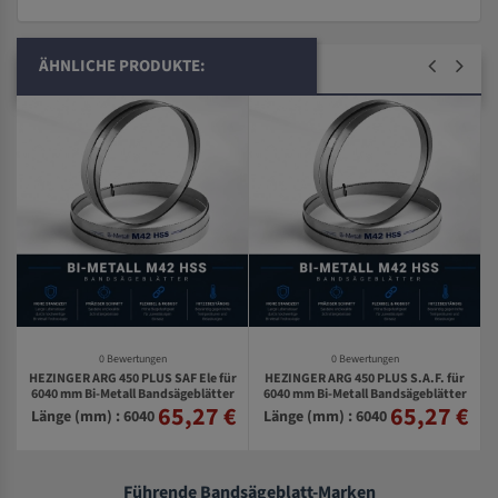
ÄHNLICHE PRODUKTE:
0 Bewertungen
0 Bewertungen
HEZINGER ARG 450 PLUS SAF Ele für
HEZINGER ARG 450 PLUS S.A.F. für
r
6040 mm Bi-Metall Bandsägeblätter
6040 mm Bi-Metall Bandsägeblätter
r
65,27 €
65,27 €
€
Länge (mm) : 6040
Länge (mm) : 6040
Führende Bandsägeblatt-Marken