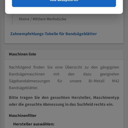
Kleine und mittlere Profile / Kleine Durchmesser
Vollmaterial
Kleine / Mittlere Werkstücke
Zahnempfehlungs-Tabelle für Bandsägeblätter
Maschinen liste
Nachfolgend finden Sie eine Übersicht zu den gängigsten
Bandsägemaschinen mit den dazu geeigneten
Sägebandabmessungen für unsere Bi-Metall M42
Bandsägeblätter.
Bitte tragen Sie den gesuchten Hersteller, Maschinentyp
oder die gesuchte Abmessung in das Suchfeld rechts ein.
Maschinenfilter
Hersteller auswählen: