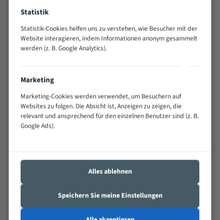
Widerstandsfähig gegen Zahnbruch auch bei
Statistik
schwierigen Werkstücken (Materialmischung,
wechselnde Verbindungslängen)
Statistik-Cookies helfen uns zu verstehen, wie Besucher mit der
Website interagieren, indem Informationen anonym gesammelt
Sehr geringe Vibration
werden (z. B. Google Analytics).
Äußerst verschleißfest
Technische Beschreibung:
Marketing
Marketing-Cookies werden verwendet, um Besuchern auf
Positiver Spanwinkel
Websites zu folgen. Die Absicht ist, Anzeigen zu zeigen, die
Bandkörper aus hochlegiertem Federstahl
relevant und ansprechend für den einzelnen Benutzer sind (z. B.
Google Ads).
Legierte HSS-beschichtete Zahnspitzen
Spezielle Zahngeometrie und Zahnteilung
Materialien:
Alles ablehnen
Stahl
Speichern Sie meine Einstellungen
Nichteisenmetalle
Speziell entwickelt für Profile / Rohre
Alle akzeptieren