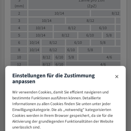
S
Zähne pro Zoll
(mm)
(ZpZ)
2
10/14
8/12
3
10/14
8/12
6/1
4
10/14
8/12
6/10
5/8
5
10/14
8/12
6/10
5/8
6
10/14
8/12
6/10
5/8
8
10/14
8/12
6/10
5/8
4/
10
8/12
6/10
5/8
4/6
12
8/12
6/10
4/6
15
8/12
6/10
4/5
×
Einstellungen für die Zustimmung
20
4/6
4/5
anpassen
30
4/5
4/5
Wir verwenden Cookies, damit Sie effizient navigieren und
50
4/5
3/4
bestimmte Funktionen ausführen können. Detaillierte
80
3/4
Informationen zu allen Cookies finden Sie unten unter jeder
> 100
1,
Einwilligungskategorie. Die als „notwendig" kategorisierten
Cookies werden in Ihrem Browser gespeichert, da sie für die
VOLLMATERIAL
Aktivierung der grundlegenden Funktionalitäten der Website
unerlässlich sind.
Zähne pro