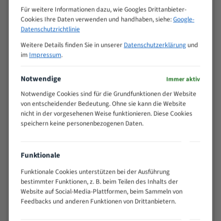
M (mm)
Zoll (ZpZ)
)
Für weitere Informationen dazu, wie Googles Drittanbieter-
Cookies Ihre Daten verwenden und handhaben, siehe:
Google-
>
10/14
Datenschutzrichtlinie
25
15 - 40
8/12
Weitere Details finden Sie in unserer
Datenschutzerklärung
und
25 - 50
6/10
im
Impressum
.
35 - 70
5/8
Notwendige
50 - 120
4/6
Immer aktiv
80 - 180
3/4
Notwendige Cookies sind für die Grundfunktionen der Website
130 -
von entscheidender Bedeutung. Ohne sie kann die Website
2/3
350
nicht in der vorgesehenen Weise funktionieren. Diese Cookies
speichern keine personenbezogenen Daten.
150 -
1,5/2
450
200 -
1,1/1,6
Funktionale
600
> 500
0,75/1,25
Funktionale Cookies unterstützen bei der Ausführung
bestimmter Funktionen, z. B. beim Teilen des Inhalts der
Vorteile:
Website auf Social-Media-Plattformen, beim Sammeln von
Feedbacks und anderen Funktionen von Drittanbietern.
Vielseitiges Bandsägeblatt für verschiedenste
Anwendungen