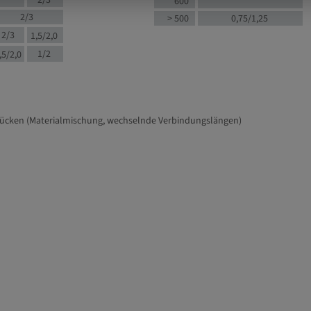
2/3
600
2/3
> 500
0,75/1,25
2/3
1,5/2,0
1/2
,5/2,0
tücken (Materialmischung, wechselnde Verbindungslängen)