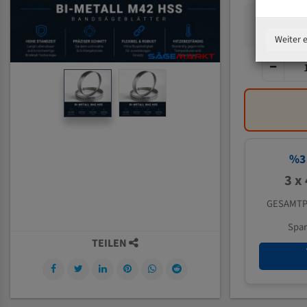
Weiter 
%
3
3 x
GESAMTP
Spa
TEILEN