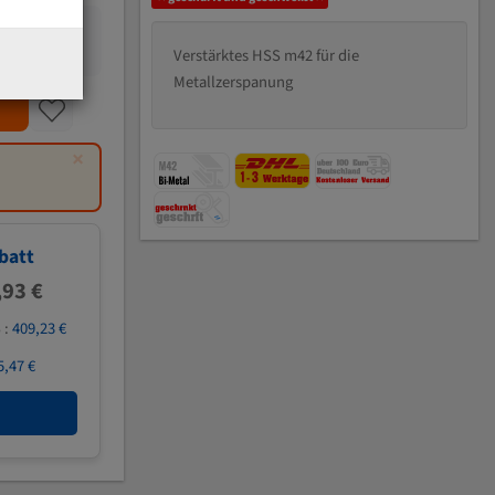
Verstärktes HSS m42 für die
Metallzerspanung
×
batt
,93 €
 :
409,23 €
5,47 €