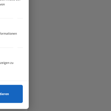
 von
nformationen
nzeigen zu
tieren