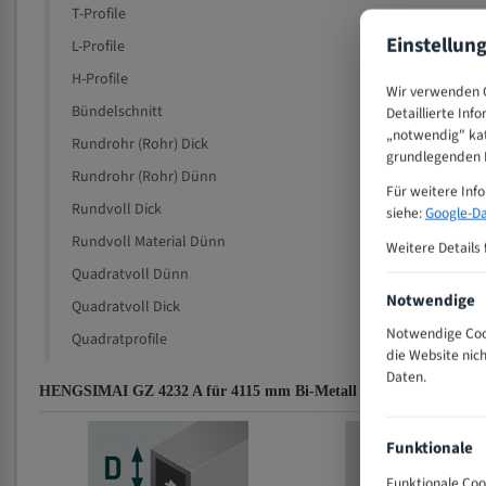
T-Profile
Einstellun
L-Profile
H-Profile
Wir verwenden C
Bündelschnitt
Detaillierte Inf
„notwendig" kat
Rundrohr (Rohr) Dick
grundlegenden F
Rundrohr (Rohr) Dünn
Für weitere Inf
Rundvoll Dick
siehe:
Google-Da
Rundvoll Material Dünn
Weitere Details 
Quadratvoll Dünn
Notwendige
Quadratvoll Dick
Notwendige Cook
Quadratprofile
die Website nic
Daten.
HENGSIMAI GZ 4232 A für 4115 mm Bi-Metall Bandsägeblätter Za
Funktionale
Funktionale Coo