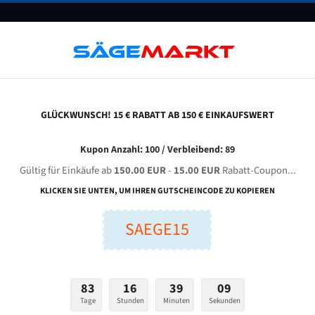
UNTERNEHMEN
FAQ
GUTSCHEINE
BLOG
KONTAKT
GLÜCKWUNSCH! 15 € RABATT AB 150 € EINKAUFSWERT
engsimai Gz 4232 A Für 4115 Mm Bi-Metall Bandsägeblätter
Kupon Anzahl: 100 / Verbleibend: 89
Gültig für Einkäufe ab
150.00 EUR
-
15.00 EUR
Rabatt-Coupon...
NGSIMAI GZ 4232 A für 4115 mm Bi-Metall Bandsägeblät
KLICKEN SIE UNTEN, UM IHREN GUTSCHEINCODE ZU KOPIEREN
SAEGE15
nge (mm):
Breite (mm):
Stärken + Zah
mm
mm
Welche Zahn soll 
83
16
39
08
Tage
Stunden
Minuten
Sekunden