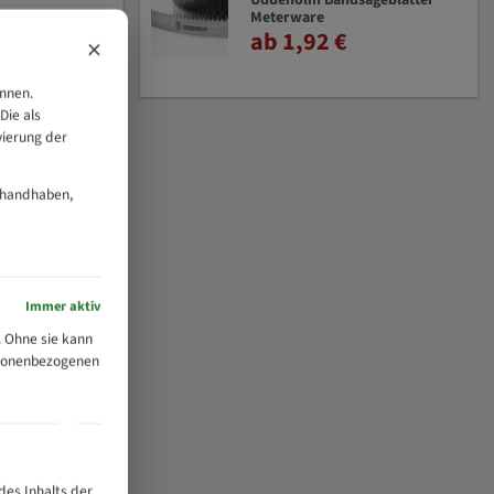
Uddeholm Bandsägeblätter
Meterware
ab 1,92 €
×
önnen.
Die als
vierung der
 handhaben,
Immer aktiv
 Ohne sie kann
ersonenbezogenen
des Inhalts der