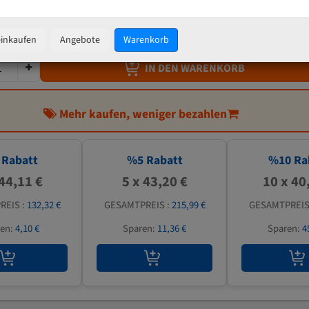
45,47 €
inkl. MwSt
zzgl.
Versandkosten
einkaufen
Angebote
Warenkorb
IN DEN WARENKORB
Mehr kaufen, weniger bezahlen
Rabatt
%
5
Rabatt
%
10
Ra
 44,11 €
5 x 43,20 €
10 x 40
REIS :
132,32 €
GESAMTPREIS :
215,99 €
GESAMTPREIS
ren:
4,10 €
Sparen:
11,36 €
Sparen:
4