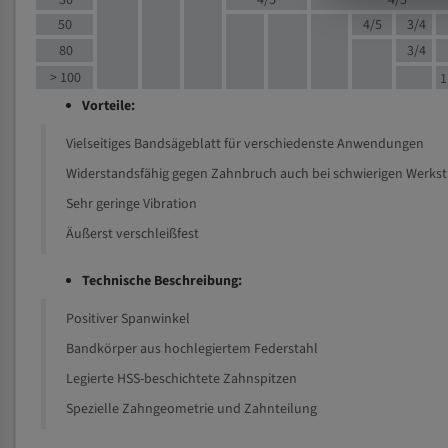
30
4/5
4/5
50
4/5
3/4
80
3/4
> 100
1
Vorteile:
Vielseitiges Bandsägeblatt für verschiedenste Anwendungen
Widerstandsfähig gegen Zahnbruch auch bei schwierigen Werks
Sehr geringe Vibration
Äußerst verschleißfest
Technische Beschreibung:
Positiver Spanwinkel
Bandkörper aus hochlegiertem Federstahl
Legierte HSS-beschichtete Zahnspitzen
Spezielle Zahngeometrie und Zahnteilung