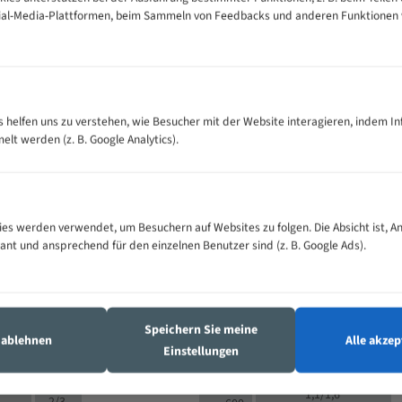
cial-Media-Plattformen, beim Sammeln von Feedbacks und anderen Funktionen
VOLLMATERIAL
Zähne pro
300
500
es helfen uns zu verstehen, wie Besucher mit der Website interagieren, indem I
M (mm)
Zoll (ZpZ)
)
t werden (z. B. Google Analytics).
>
10/14
25
5/8
15 - 40
8/12
0
5/8
25 - 50
6/10
8
4/6
es werden verwendet, um Besuchern auf Websites zu folgen. Die Absicht ist, A
35 - 70
5/8
4/6
vant und ansprechend für den einzelnen Benutzer sind (z. B. Google Ads).
50 - 120
4/6
4/6
80 - 180
3/4
6
130 -
4/5
2/3
350
Speichern Sie meine
4/5
s ablehnen
Alle akzep
150 -
Einstellungen
1,5/2
4/5
450
3/4
200 -
1,1/1,6