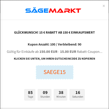
0
×
Spezialstahl Gehärtet
Uddeholm
Glatte
Eine Schneide, doppelte Fase
Spezialstahl
Standart
ÜBER UNS
DEUTSCH
Startseite
Bandsägeblätter Für Metall
Bi-Metal M42 (Standardgröße)
Hen
Uddeholm Gehärtet
Spezialstahl
Konvex
Zwei Schneiden, vierfache Fase
Uddeholm
gehärtete Zahnspitzen
ABOUTS
ENGLISH
GLÜCKWUNSCH! 15 € RABATT AB 150 € EINKAUFSWERT
Flexback
Gehärtete zahnspitzen
Konkav
Flexback Meterware
HENGSIMAI G 4240 / 50 für 4160 mm Bi-Metall
FRANCE
Kupon Anzahl: 100 / Verbleibend: 90
Dachzahnung
Bi-Metall Meterware
Bandsägeblätter
Gültig für Einkäufe ab
150.00 EUR
-
15.00 EUR
Rabatt-Coupon...
Fleischerei Bandsägeblätter
KLICKEN SIE UNTEN, UM IHREN GUTSCHEINCODE ZU KOPIEREN
Länge (mm):
Bandmesser Glatt Meterware
SAEGE15
mm
Bandmesser Dachzahnung Meterware
Breite (mm):
Konkav Meterware
mm
85
09
38
15
Konvex Meterware
Tage
Stunden
Minuten
Sekunden
Stärken + Zahnteilung:
mm