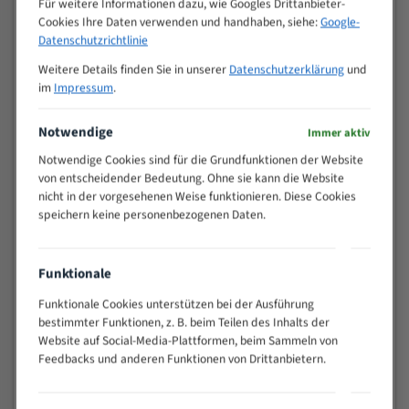
Für weitere Informationen dazu, wie Googles Drittanbieter-
M (mm)
Zoll (ZpZ)
)
Cookies Ihre Daten verwenden und handhaben, siehe:
Google-
>
Datenschutzrichtlinie
10/14
25
Weitere Details finden Sie in unserer
Datenschutzerklärung
und
15 - 40
8/12
im
Impressum
.
25 - 50
6/10
35 - 70
5/8
Notwendige
Immer aktiv
50 - 120
4/6
Notwendige Cookies sind für die Grundfunktionen der Website
80 - 180
3/4
von entscheidender Bedeutung. Ohne sie kann die Website
130 -
nicht in der vorgesehenen Weise funktionieren. Diese Cookies
2/3
350
speichern keine personenbezogenen Daten.
150 -
1,5/2
450
200 -
Funktionale
1,1/1,6
600
Funktionale Cookies unterstützen bei der Ausführung
> 500
0,75/1,25
bestimmter Funktionen, z. B. beim Teilen des Inhalts der
Website auf Social-Media-Plattformen, beim Sammeln von
Vorteile:
Feedbacks und anderen Funktionen von Drittanbietern.
Vielseitiges Bandsägeblatt für verschiedenste
Anwendungen