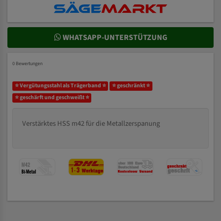
WHATSAPP-UNTERSTÜTZUNG
0 Bewertungen
⭐ Vergütungsstahl als Trägerband ⭐
⭐ geschränkt ⭐
⭐ geschärft und geschweißt ⭐
Verstärktes HSS m42 für die Metallzerspanung