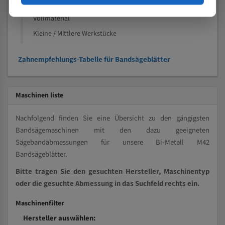
Kleine und mittlere Profile / Kleine Durchmesser
Vollmaterial
Kleine / Mittlere Werkstücke
Zahnempfehlungs-Tabelle für Bandsägeblätter
Maschinen liste
Nachfolgend finden Sie eine Übersicht zu den gängigsten
Bandsägemaschinen mit den dazu geeigneten
Sägebandabmessungen für unsere Bi-Metall M42
Bandsägeblätter.
Bitte tragen Sie den gesuchten Hersteller, Maschinentyp
oder die gesuchte Abmessung in das Suchfeld rechts ein.
Maschinenfilter
Hersteller auswählen: