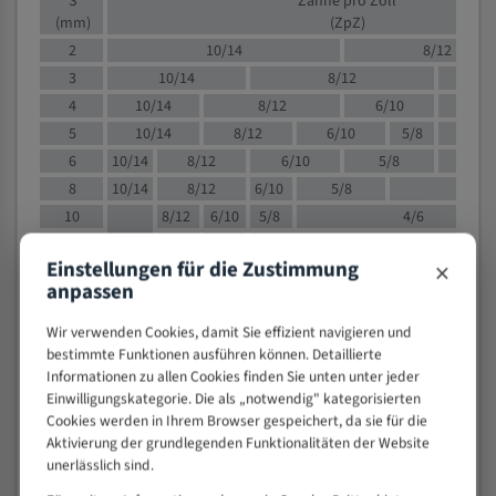
S
Zähne pro Zoll
(mm)
(ZpZ)
2
10/14
8/12
3
10/14
8/12
6/1
4
10/14
8/12
6/10
5/8
5
10/14
8/12
6/10
5/8
6
10/14
8/12
6/10
5/8
8
10/14
8/12
6/10
5/8
4/
10
8/12
6/10
5/8
4/6
12
8/12
6/10
4/6
×
Einstellungen für die Zustimmung
15
8/12
6/10
4/5
anpassen
20
4/6
4/5
30
4/5
4/5
Wir verwenden Cookies, damit Sie effizient navigieren und
bestimmte Funktionen ausführen können. Detaillierte
50
4/5
3/4
Informationen zu allen Cookies finden Sie unten unter jeder
80
3/4
Einwilligungskategorie. Die als „notwendig" kategorisierten
> 100
1,
Cookies werden in Ihrem Browser gespeichert, da sie für die
Aktivierung der grundlegenden Funktionalitäten der Website
VOLLMATERIAL
unerlässlich sind.
Zähne pro