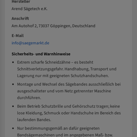
Hersteller
Arend Sägetech e.K.
Anschrift
Am Autohof 2, 73037 Göppingen, Deutschland
E-Mail
info@saegemarkt.de
Sicherheits- und Warnhinweise
Extrem scharfe Schneidzähne – es besteht
Schnittverletzungsgefahr. Handhabung, Transport und
Lagerung nur mit geeigneten Schutzhandschuhen.
Montage und Wechsel des Sägebandes ausschließlich bei
ausgeschalteter und vom Netz getrennter Maschine
durchführen.
Beim Betrieb Schutzbrille und Gehörschutz tragen; keine
lose Kleidung, Schmuck oder Handschuhe im Bereich des
laufenden Bandes.
Nur bestimmungsgemäß an dafür geeigneten
Bandsägemaschinen und im angegebenen Maß- bzw.