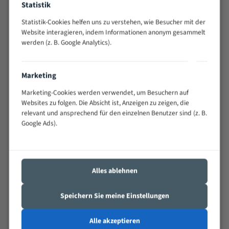
Statistik
Widerstandsfähig gegen Zahnbruch auch bei
schwierigen Werkstücken (Materialmischung,
Statistik-Cookies helfen uns zu verstehen, wie Besucher mit der
wechselnde Verbindungslängen)
Website interagieren, indem Informationen anonym gesammelt
werden (z. B. Google Analytics).
Sehr geringe Vibration
Äußerst verschleißfest
Marketing
Technische Beschreibung:
Marketing-Cookies werden verwendet, um Besuchern auf
Positiver Spanwinkel
Websites zu folgen. Die Absicht ist, Anzeigen zu zeigen, die
relevant und ansprechend für den einzelnen Benutzer sind (z. B.
Bandkörper aus hochlegiertem Federstahl
Google Ads).
Legierte HSS-beschichtete Zahnspitzen
Spezielle Zahngeometrie und Zahnteilung
Alles ablehnen
Materialien:
Stahl
Speichern Sie meine Einstellungen
Nichteisenmetalle
Alle akzeptieren
Speziell entwickelt für Profile / Rohre