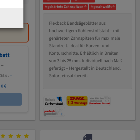
⭐ gehärtete Zahnspitzen ⭐
⭐ geschweißt ⭐
Flexback Bandsägeblätter aus
×
hochwertigem Kohlenstoffstahl – mit
gehärteten Zahnspitzen für maximale
Standzeit. Ideal für Kurven- und
Konturschnitte. Erhältlich in Breiten
batt
von 3 bis 25 mm. Individuell nach Maß
 –
gefertigt – Hergestellt in Deutschland.
EIS :
–
Sofort einsatzbereit.
:
0 €