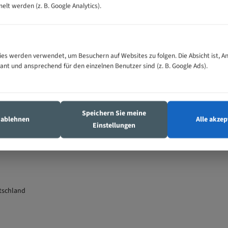
t werden (z. B. Google Analytics).
toff • Schaumstoff • Leder • Kork • Gummi • Textilien • Papier • Karton sowi
es werden verwendet, um Besuchern auf Websites zu folgen. Die Absicht ist, A
vant und ansprechend für den einzelnen Benutzer sind (z. B. Google Ads).
äzision und modernster Fertigungstechnik. Die
Flexback Eigenschaft
des
eal für Kurven- und Konturarbeiten. Die gehärteten Zahnspitzen garantiere
Speichern Sie meine
s ablehnen
Alle akzep
Einstellungen
88, Art. 19).
tschland