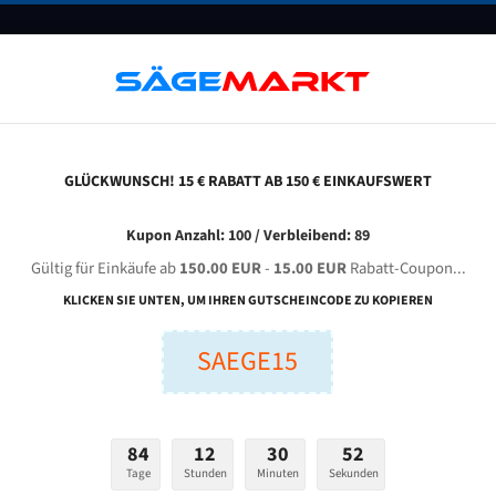
UNTERNEHMEN
FAQ
GUTSCHEINE
BLOG
KONTAKT
GLÜCKWUNSCH! 15 € RABATT AB 150 € EINKAUFSWERT
 (Benutzerdefiniertes Formatt)
Flexback Bandsägeblätter
Kupon Anzahl: 100 / Verbleibend: 89
Gültig für Einkäufe ab
150.00 EUR
-
15.00 EUR
Rabatt-Coupon...
Flexback Bandsägeblätter
KLICKEN SIE UNTEN, UM IHREN GUTSCHEINCODE ZU KOPIEREN
SAEGE15
nge (mm):
Breite (mm):
Stärken + Zah
mm
mm
84
12
30
51
Tage
Stunden
Minuten
Sekunden
Bitte Maße wählen