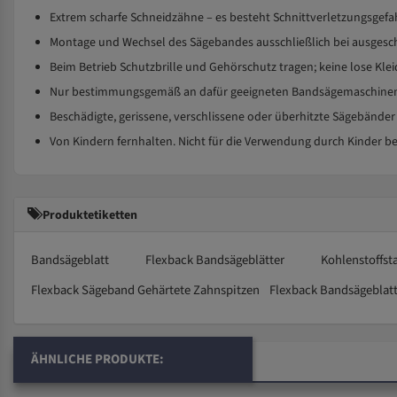
Extrem scharfe Schneidzähne – es besteht Schnittverletzungsge
Montage und Wechsel des Sägebandes ausschließlich bei ausgesc
Beim Betrieb Schutzbrille und Gehörschutz tragen; keine lose K
Nur bestimmungsgemäß an dafür geeigneten Bandsägemaschinen 
Beschädigte, gerissene, verschlissene oder überhitzte Sägebänder
Von Kindern fernhalten. Nicht für die Verwendung durch Kinder b
Produktetiketten
Bandsägeblatt
Flexback Bandsägeblätter
Kohlenstoffst
Flexback Sägeband Gehärtete Zahnspitzen
Flexback Bandsägeblat
ÄHNLICHE PRODUKTE: