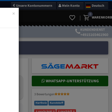
Unsere Kontonummern
Mein Konto
Deutsch
×
0
WARENKORB
KUNDENDIENST
+4915165461960
WHATSAPP-UNTERSTÜTZUNG
nteilung:
ZpZ
3 Bewertungen
Hartholz
Kunststoff
⭐ geschränkt ⭐
⭐ geschärft ⭐