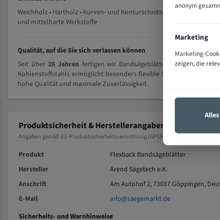
anonym gesammel
Weichholz • Hartholz • Kurven- und Konturschnitte • Brennholz • Kunsts
und mittelharte Werkstoffe
Marketing
Qualität, auf die Sie sich verlassen können
Marketing-Cooki
zeigen, die rele
Seit über
26 Jahren
fertigen wir Bandsägeblätter mit höchster Pr
Kohlenstoffstahls ermöglicht besonders flexible Schnitte und ist id
hohe Qualität und maximale Zuverlässigkeit.
Alle
Produktsicherheit & Herstellerangaben
Angaben gemäß EU-Produktsicherheitsverordnung (GPSR, Verordnung (EU) 2023/9
Produkt
Flexback Bandsägeblätter
Hersteller
Arend Sägetech e.K.
Anschrift
Am Autohof 2, 73037 Göppingen, Deu
E-Mail
info@saegemarkt.de
Sicherheits- und Warnhinweise