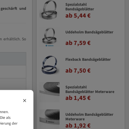
Spezialstahl
 geschärft und
Bandsägeblätter
ab 5,44 €
Uddeholm Bandsägeblätter
 erhältlich. So
ab 7,59 €
Flexback Bandsägeblätter
ab 7,50 €
Spezialstahl
Bandsägeblätter Meterware
ab 1,45 €
×
önnen.
Uddeholm Bandsägeblätter
Die als
Meterware
vierung der
ab 1,92 €