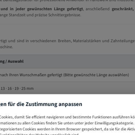
e Bandsägeblätter für professionelle Anwender in Handwerk und Industrie.
und in jeder gewünschten Länge gefertigt
, anschließend
geschränkt,
ange Standzeit und präzise Schnittergebnisse.
igt und sind in verschiedenen Breiten, Materialstärken und Zahnteilungen
schine.
ng / Auswahl
l nach Ihren Wunschmaßen gefertigt (Bitte gewünschte Länge auswählen)
 · 13 · 16 · 19 · 25 mm
· 0,65 · 0,80 mm
gen für die Zustimmung anpassen
· 8 · 10 · 14 ZpZ
ookies, damit Sie effizient navigieren und bestimmte Funktionen ausführen k
ormationen zu allen Cookies finden Sie unten unter jeder Einwilligungskategorie. 
egorisierten Cookies werden in Ihrem Browser gespeichert, da sie für die Akti
r Kohlenstoffstahl – Flexback
unktionalitäten der Website unerlässlich sind.