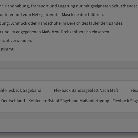
fahr. Handhabung, Transport und Lagerung nur mit geeigneten Schutzhands
halteter und vom Netz getrennter Maschine durchführen.
leidung, Schmuck oder Handschuhe im Bereich des laufenden Bandes.
und im angegebenen Maß- bzw. Drehzahlbereich einsetzen.
 nicht verwenden.
estimmt.
ahl Flexback Sägeband
Flexback Bandsägeblatt Nach Maß
Fle
t Deutschland
Kohlenstoffstahl Sägeband Maßanfertigung
Flexback Säg