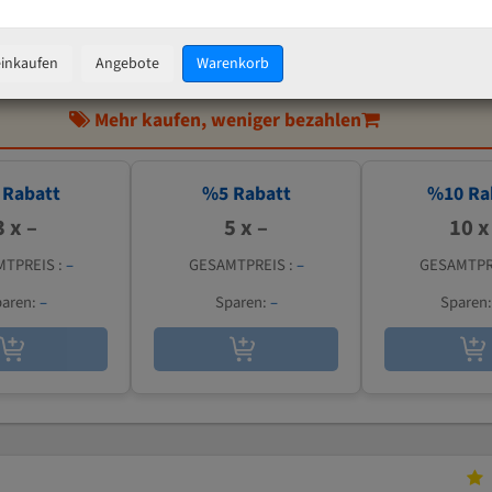
IN DEN WARENKORB
einkaufen
Angebote
Warenkorb
Mehr kaufen, weniger bezahlen
Rabatt
%
5
Rabatt
%
10
Ra
3 x –
5 x –
10 x
TPREIS :
–
GESAMTPREIS :
–
GESAMTPR
aren:
–
Sparen:
–
Sparen