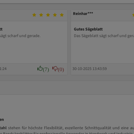
Reinhar***
tt
Gutes Sägeblatt
sägt scharf und gerade.
Das Sägeblatt sägt scharf und ger
(7)
(0)
1:24
30-10-2025 13:43:59
ren
tahl
stehen für höchste Flexibilität, exzellente Schnittqualität und eine 