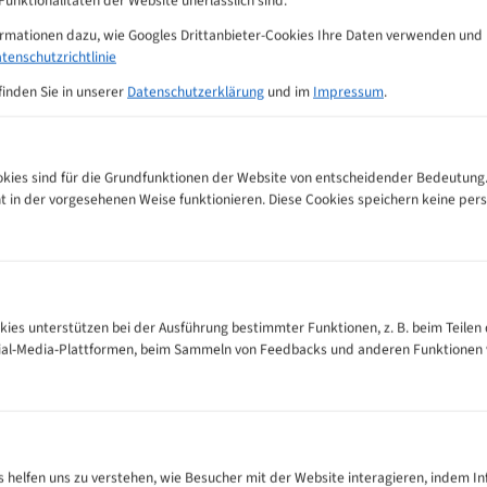
für maximale Standzeit
ormationen dazu, wie Googles Drittanbieter-Cookies Ihre Daten verwenden und
tenschutzrichtlinie
· Geschärft · Geschweißt
finden Sie in unserer
Datenschutzerklärung
und im
Impressum
.
e Maßanfertigung – Hergestellt in Deutschland
ies sind für die Grundfunktionen der Website von entscheidender Bedeutung.
ht in der vorgesehenen Weise funktionieren. Diese Cookies speichern keine p
kies unterstützen bei der Ausführung bestimmter Funktionen, z. B. beim Teilen 
cial-Media-Plattformen, beim Sammeln von Feedbacks und anderen Funktionen
es helfen uns zu verstehen, wie Besucher mit der Website interagieren, indem I