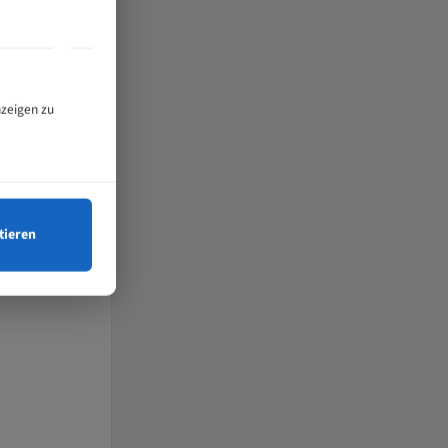
e weitere weiche
nzeigen zu
 hochwertigen
n eine konstant
tieren