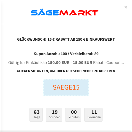
0
×
Spezialstahl Gehärtet
Uddeholm
Glatte
Eine Schneide, doppelte Fase
Spezialstahl
Standart
ÜBER UNS
DEUTSCH
Startseite
Bandsägeblätter Für Metall
Bi-Metal M42 (Standardgröße)
Fat
Uddeholm Gehärtet
Spezialstahl
Konvex
Zwei Schneiden, vierfache Fase
Uddeholm
gehärtete Zahnspitzen
ABOUTS
ENGLISH
GLÜCKWUNSCH! 15 € RABATT AB 150 € EINKAUFSWERT
Flexback
Gehärtete zahnspitzen
Konkav
Flexback Meterware
FAT 700 SA DI für 5300 mm Bi-Metall
FRANCE
Kupon Anzahl: 100 / Verbleibend: 89
Dachzahnung
Bi-Metall Meterware
Bandsägeblätter
Gültig für Einkäufe ab
150.00 EUR
-
15.00 EUR
Rabatt-Coupon...
Fleischerei Bandsägeblätter
KLICKEN SIE UNTEN, UM IHREN GUTSCHEINCODE ZU KOPIEREN
Länge (mm):
Bandmesser Glatt Meterware
SAEGE15
mm
Bandmesser Dachzahnung Meterware
Breite (mm):
Konkav Meterware
mm
83
19
00
11
Konvex Meterware
Tage
Stunden
Minuten
Sekunden
Stärken + Zahnteilung:
mm