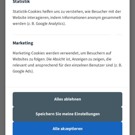
Statistik
schwierigen Werkstücken (Materialmischung,
wechselnde Verbindungslängen)
Statistik-Cookies helfen uns zu verstehen, wie Besucher mit der
Website interagieren, indem Informationen anonym gesammelt
Sehr geringe Vibration
werden (z. B. Google Analytics).
Äußerst verschleißfest
Marketing
Technische Beschreibung:
Marketing-Cookies werden verwendet, um Besuchern auf
Positiver Spanwinkel
Websites zu folgen. Die Absicht ist, Anzeigen zu zeigen, die
Bandkörper aus hochlegiertem Federstahl
relevant und ansprechend für den einzelnen Benutzer sind (z. B.
Google Ads).
Legierte HSS-beschichtete Zahnspitzen
Spezielle Zahngeometrie und Zahnteilung
Materialien:
Alles ablehnen
Stahl
Speichern Sie meine Einstellungen
Nichteisenmetalle
Speziell entwickelt für Profile / Rohre
Alle akzeptieren
Kleine und mittlere Profile / Kleine Durchmesser