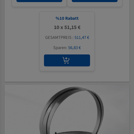
%
10
Rabatt
10 x 51,15 €
GESAMTPREIS :
511,47 €
Sparen:
56,83 €