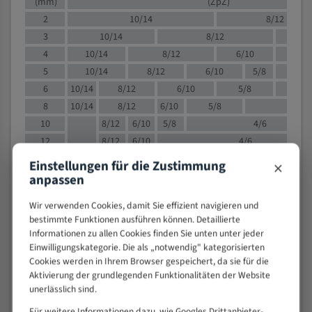
(mm)
(ZpZ)
2
10/14
8/12
3
10/14
8/12
6/1
4
10/14
8/12
6/10
5/8
5
10/14
8/12
6/10
5/8
6
10/14
8/12
6/10
5/8
8
10/14
8/12
6/10
5/8
4/
10
8/12
6/10
5/8
4/6
12
8/12
6/10
4/6
15
8/12
6/10
4/5
×
Einstellungen für die Zustimmung
20
4/6
4/5
anpassen
30
4/5
4/5
Wir verwenden Cookies, damit Sie effizient navigieren und
50
4/5
3/4
bestimmte Funktionen ausführen können. Detaillierte
80
3/4
Informationen zu allen Cookies finden Sie unten unter jeder
Einwilligungskategorie. Die als „notwendig" kategorisierten
> 100
1,
Cookies werden in Ihrem Browser gespeichert, da sie für die
Aktivierung der grundlegenden Funktionalitäten der Website
VOLLMATERIAL
unerlässlich sind.
Zähne pro
M (mm)
Zoll (ZpZ)
)
Für weitere Informationen dazu, wie Googles Drittanbieter-