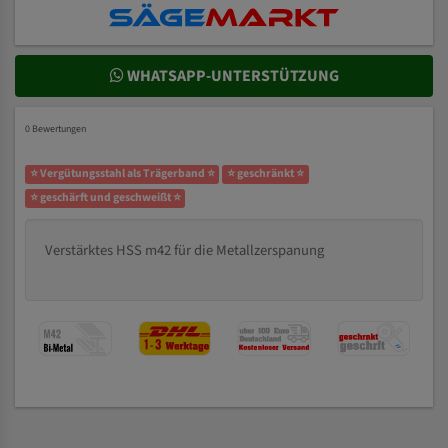
WHATSAPP-UNTERSTÜTZUNG
0 Bewertungen
⭐ Vergütungsstahl als Trägerband ⭐
⭐ geschränkt ⭐
⭐ geschärft und geschweißt ⭐
Verstärktes HSS m42 für die Metallzerspanung