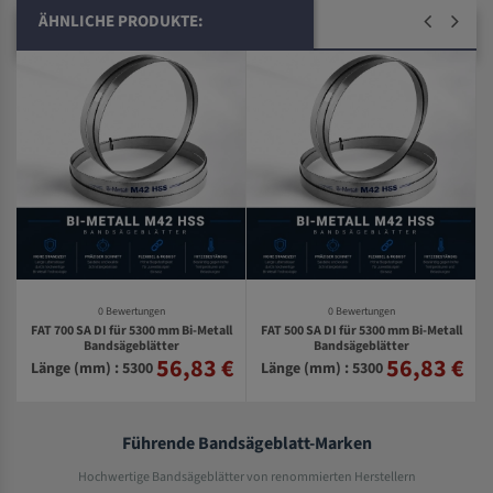
ÄHNLICHE PRODUKTE:
0 Bewertungen
0 Bewertungen
FAT 700 SA DI für 5300 mm Bi-Metall
FAT 500 SA DI für 5300 mm Bi-Metall
l
Bandsägeblätter
Bandsägeblätter
56,83 €
56,83 €
€
Länge (mm) : 5300
Länge (mm) : 5300
Führende Bandsägeblatt-Marken
Hochwertige Bandsägeblätter von renommierten Herstellern