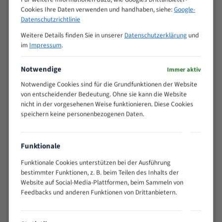
Cookies Ihre Daten verwenden und handhaben, siehe:
Google-
>
10/14
Datenschutzrichtlinie
25
15 - 40
8/12
Weitere Details finden Sie in unserer
Datenschutzerklärung
und
im
Impressum
.
25 - 50
6/10
35 - 70
5/8
Notwendige
Immer aktiv
50 - 120
4/6
80 - 180
3/4
Notwendige Cookies sind für die Grundfunktionen der Website
von entscheidender Bedeutung. Ohne sie kann die Website
130 -
2/3
nicht in der vorgesehenen Weise funktionieren. Diese Cookies
350
speichern keine personenbezogenen Daten.
150 -
1,5/2
450
200 -
1,1/1,6
Funktionale
600
> 500
0,75/1,25
Funktionale Cookies unterstützen bei der Ausführung
bestimmter Funktionen, z. B. beim Teilen des Inhalts der
Vorteile:
Website auf Social-Media-Plattformen, beim Sammeln von
Feedbacks und anderen Funktionen von Drittanbietern.
Vielseitiges Bandsägeblatt für verschiedenste
Anwendungen
Widerstandsfähig gegen Zahnbruch auch bei