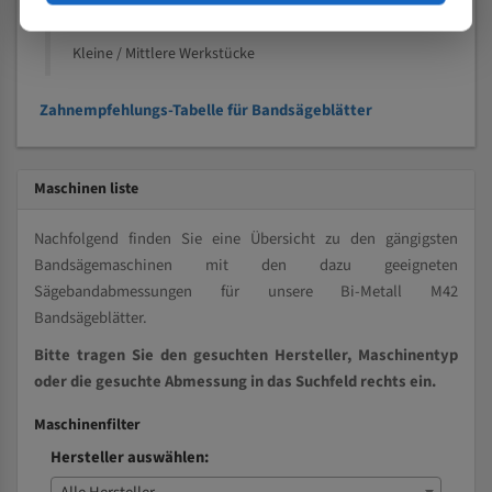
Vollmaterial
Kleine / Mittlere Werkstücke
Zahnempfehlungs-Tabelle für Bandsägeblätter
Maschinen liste
Nachfolgend finden Sie eine Übersicht zu den gängigsten
Bandsägemaschinen mit den dazu geeigneten
Sägebandabmessungen für unsere Bi-Metall M42
Bandsägeblätter.
Bitte tragen Sie den gesuchten Hersteller, Maschinentyp
oder die gesuchte Abmessung in das Suchfeld rechts ein.
Maschinenfilter
Hersteller auswählen: