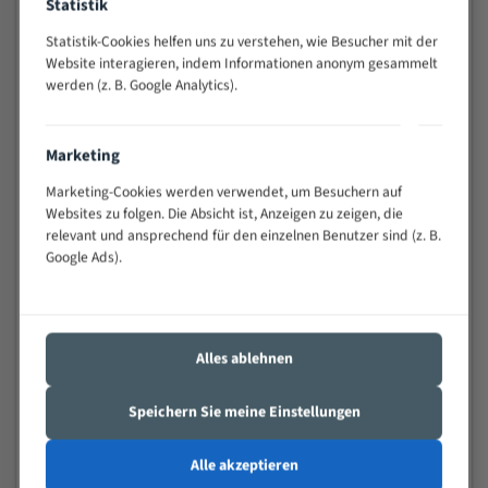
Statistik
schwierigen Werkstücken (Materialmischung,
wechselnde Verbindungslängen)
Statistik-Cookies helfen uns zu verstehen, wie Besucher mit der
Website interagieren, indem Informationen anonym gesammelt
Sehr geringe Vibration
werden (z. B. Google Analytics).
Äußerst verschleißfest
Marketing
Technische Beschreibung:
Marketing-Cookies werden verwendet, um Besuchern auf
Positiver Spanwinkel
Websites zu folgen. Die Absicht ist, Anzeigen zu zeigen, die
Bandkörper aus hochlegiertem Federstahl
relevant und ansprechend für den einzelnen Benutzer sind (z. B.
Google Ads).
Legierte HSS-beschichtete Zahnspitzen
Spezielle Zahngeometrie und Zahnteilung
Materialien:
Alles ablehnen
Stahl
Speichern Sie meine Einstellungen
Nichteisenmetalle
Speziell entwickelt für Profile / Rohre
Alle akzeptieren
Kleine und mittlere Profile / Kleine Durchmesser