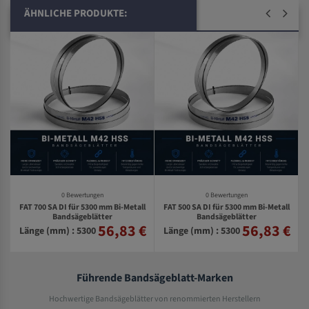
ÄHNLICHE PRODUKTE:
0 Bewertungen
0 Bewertungen
FAT 700 SA DI für 5300 mm Bi-Metall
FAT 500 SA DI für 5300 mm Bi-Metall
l
Bandsägeblätter
Bandsägeblätter
56,83 €
56,83 €
€
Länge (mm) : 5300
Länge (mm) : 5300
Führende Bandsägeblatt-Marken
Hochwertige Bandsägeblätter von renommierten Herstellern