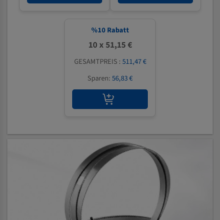
%
10
Rabatt
10 x 51,15 €
GESAMTPREIS :
511,47 €
Sparen:
56,83 €