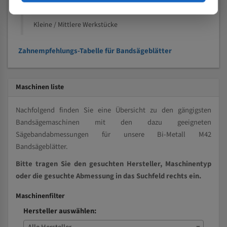
Vollmaterial
Kleine / Mittlere Werkstücke
Zahnempfehlungs-Tabelle für Bandsägeblätter
Maschinen liste
Nachfolgend finden Sie eine Übersicht zu den gängigsten
Bandsägemaschinen mit den dazu geeigneten
Sägebandabmessungen für unsere Bi-Metall M42
Bandsägeblätter.
Bitte tragen Sie den gesuchten Hersteller, Maschinentyp
oder die gesuchte Abmessung in das Suchfeld rechts ein.
Maschinenfilter
Hersteller auswählen: