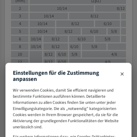
(mm)
(ZpZ)
2
10/14
8/12
3
10/14
8/12
6/1
4
10/14
8/12
6/10
5/8
5
10/14
8/12
6/10
5/8
6
10/14
8/12
6/10
5/8
8
10/14
8/12
6/10
5/8
4/
10
8/12
6/10
5/8
4/6
12
8/12
6/10
4/6
15
8/12
6/10
4/5
×
Einstellungen für die Zustimmung
20
4/6
4/5
anpassen
30
4/5
4/5
Wir verwenden Cookies, damit Sie effizient navigieren und
50
4/5
3/4
bestimmte Funktionen ausführen können. Detaillierte
80
3/4
Informationen zu allen Cookies finden Sie unten unter jeder
Einwilligungskategorie. Die als „notwendig" kategorisierten
> 100
1,
Cookies werden in Ihrem Browser gespeichert, da sie für die
Aktivierung der grundlegenden Funktionalitäten der Website
VOLLMATERIAL
unerlässlich sind.
Zähne pro
M (mm)
Zoll (ZpZ)
)
Für weitere Informationen dazu, wie Googles Drittanbieter-