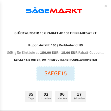
0
×
Spezialstahl Gehärtet
Uddeholm
Glatte
Eine Schneide, doppelte Fase
Spezialstahl
Standart
ÜBER UNS
DEUTSCH
Startseite
Bandsägeblätter Für Metall
Bi-Metal M42 (Standardgröße)
Fat
Uddeholm Gehärtet
Spezialstahl
Konvex
Zwei Schneiden, vierfache Fase
Uddeholm
gehärtete Zahnspitzen
ABOUTS
ENGLISH
GLÜCKWUNSCH! 15 € RABATT AB 150 € EINKAUFSWERT
Flexback
Gehärtete zahnspitzen
Konkav
Flexback Meterware
FAT 500 SA DI für 5300 mm Bi-Metall
FRANCE
Kupon Anzahl: 100 / Verbleibend: 89
Dachzahnung
Bi-Metall Meterware
Bandsägeblätter
Gültig für Einkäufe ab
150.00 EUR
-
15.00 EUR
Rabatt-Coupon...
Fleischerei Bandsägeblätter
KLICKEN SIE UNTEN, UM IHREN GUTSCHEINCODE ZU KOPIEREN
Länge (mm):
Bandmesser Glatt Meterware
SAEGE15
mm
Bandmesser Dachzahnung Meterware
Breite (mm):
Konkav Meterware
mm
85
02
06
16
Konvex Meterware
Tage
Stunden
Minuten
Sekunden
Stärken + Zahnteilung:
mm