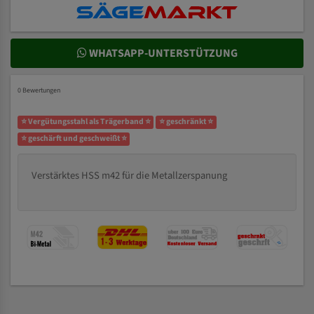
WHATSAPP-UNTERSTÜTZUNG
0 Bewertungen
⭐ Vergütungsstahl als Trägerband ⭐
⭐ geschränkt ⭐
⭐ geschärft und geschweißt ⭐
Verstärktes HSS m42 für die Metallzerspanung