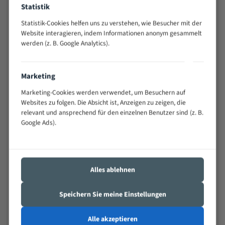
Statistik
Widerstandsfähig gegen Zahnbruch auch bei
schwierigen Werkstücken (Materialmischung,
Statistik-Cookies helfen uns zu verstehen, wie Besucher mit der
wechselnde Verbindungslängen)
Website interagieren, indem Informationen anonym gesammelt
Sehr geringe Vibration
werden (z. B. Google Analytics).
Äußerst verschleißfest
Marketing
Technische Beschreibung:
Marketing-Cookies werden verwendet, um Besuchern auf
Positiver Spanwinkel
Websites zu folgen. Die Absicht ist, Anzeigen zu zeigen, die
relevant und ansprechend für den einzelnen Benutzer sind (z. B.
Bandkörper aus hochlegiertem Federstahl
Google Ads).
Legierte HSS-beschichtete Zahnspitzen
Spezielle Zahngeometrie und Zahnteilung
Materialien:
Alles ablehnen
Stahl
Speichern Sie meine Einstellungen
Nichteisenmetalle
Speziell entwickelt für Profile / Rohre
Alle akzeptieren