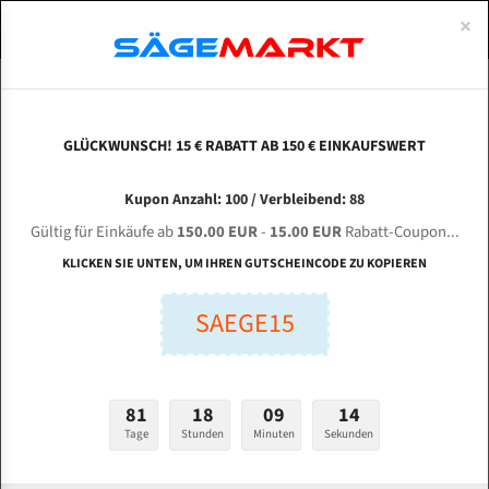
0
×
Spezialstahl Gehärtet
Uddeholm
Glatte
Eine Schneide, doppelte Fase
Spezialstahl
Standart
ÜBER UNS
DEUTSCH
Startseite
Bandsägeblätter Für Metall
Bi-Metal M42 (Standardgröße)
Eve
Uddeholm Gehärtet
Spezialstahl
Konvex
Zwei Schneiden, vierfache Fase
Uddeholm
gehärtete Zahnspitzen
ABOUTS
ENGLISH
GLÜCKWUNSCH! 15 € RABATT AB 150 € EINKAUFSWERT
Flexback
Gehärtete zahnspitzen
Konkav
Flexback Meterware
EVERISING VF 3580-15 für 7560 mm Bi-Metall
FRANCE
Kupon Anzahl: 100 / Verbleibend: 88
Dachzahnung
Bi-Metall Meterware
Bandsägeblätter
Gültig für Einkäufe ab
150.00 EUR
-
15.00 EUR
Rabatt-Coupon...
Fleischerei Bandsägeblätter
KLICKEN SIE UNTEN, UM IHREN GUTSCHEINCODE ZU KOPIEREN
Länge (mm):
Bandmesser Glatt Meterware
SAEGE15
mm
Bandmesser Dachzahnung Meterware
Breite (mm):
Konkav Meterware
mm
81
18
09
13
Konvex Meterware
Tage
Stunden
Minuten
Sekunden
Stärken + Zahnteilung:
mm