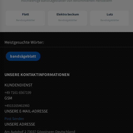
Hochwertige Bandsägeblätter von renommierten Herstellern
Flott
Elektra beckum
Lutz
Bandsägeblätter
Bandsägeblätter
Bandsägeblätter
Meistgesuchte Wörter:
bandsägeblatt
UNSERE KONTAKTINFORMATIONEN
KUNDENDIENST
+49 7161 6567199
GSM
+4915165461960
UNSERE E-MAIL-ADRESSE
Post Senden
UNSERE ADRESSE
Am Autohof 2 73037 Göppingen Deutschland