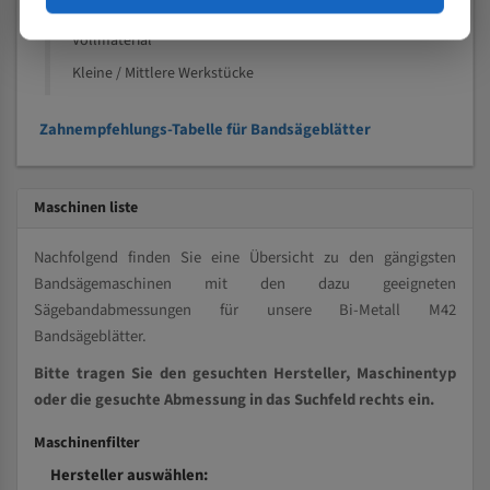
Kleine und mittlere Profile / Kleine Durchmesser
Vollmaterial
Kleine / Mittlere Werkstücke
Zahnempfehlungs-Tabelle für Bandsägeblätter
Maschinen liste
Nachfolgend finden Sie eine Übersicht zu den gängigsten
Bandsägemaschinen mit den dazu geeigneten
Sägebandabmessungen für unsere Bi-Metall M42
Bandsägeblätter.
Bitte tragen Sie den gesuchten Hersteller, Maschinentyp
oder die gesuchte Abmessung in das Suchfeld rechts ein.
Maschinenfilter
Hersteller auswählen: