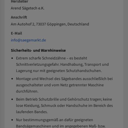
Hersteller
Arend Sägetech e.K.
Anschrift
Am Autohof 2, 73037 Göppingen, Deutschland
E-Mail
info@saegemarkt.de
Sicherheits- und Warnhinweise
Extrem scharfe Schneidzähne – es besteht
Schnittverletzungsgefahr. Handhabung, Transport und
Lagerung nur mit geeigneten Schutzhandschuhen.
Montage und Wechsel des Sägebandes ausschließlich bei
ausgeschalteter und vom Netz getrennter Maschine
durchführen.
Beim Betrieb Schutzbrille und Gehörschutz tragen; keine
lose Kleidung, Schmuck oder Handschuhe im Bereich des
laufenden Bandes.
Nur bestimmungsgemäß an dafür geeigneten
Bandsägemaschinen und im angegebenen Maß- bzw.