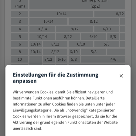
S
Zähne pro Zoll
(mm)
(ZpZ)
2
10/14
8/12
3
10/14
8/12
6/1
4
10/14
8/12
6/10
5/8
5
10/14
8/12
6/10
5/8
6
10/14
8/12
6/10
5/8
8
10/14
8/12
6/10
5/8
4/
10
8/12
6/10
5/8
4/6
12
8/12
6/10
4/6
×
Einstellungen für die Zustimmung
15
8/12
6/10
4/5
anpassen
20
4/6
4/5
30
4/5
4/5
Wir verwenden Cookies, damit Sie effizient navigieren und
50
4/5
3/4
bestimmte Funktionen ausführen können. Detaillierte
Informationen zu allen Cookies finden Sie unten unter jeder
80
3/4
Einwilligungskategorie. Die als „notwendig" kategorisierten
> 100
1,
Cookies werden in Ihrem Browser gespeichert, da sie für die
Aktivierung der grundlegenden Funktionalitäten der Website
VOLLMATERIAL
unerlässlich sind.
Zähne pro