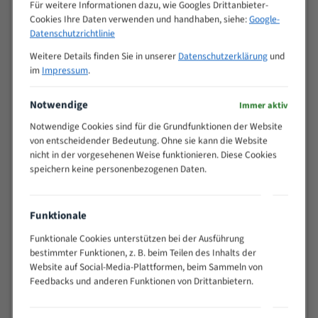
M (mm)
Für weitere Informationen dazu, wie Googles Drittanbieter-
Zoll (ZpZ)
)
Cookies Ihre Daten verwenden und handhaben, siehe:
Google-
>
Datenschutzrichtlinie
10/14
25
Weitere Details finden Sie in unserer
Datenschutzerklärung
und
15 - 40
8/12
im
Impressum
.
25 - 50
6/10
35 - 70
5/8
Notwendige
Immer aktiv
50 - 120
4/6
Notwendige Cookies sind für die Grundfunktionen der Website
80 - 180
3/4
von entscheidender Bedeutung. Ohne sie kann die Website
130 -
nicht in der vorgesehenen Weise funktionieren. Diese Cookies
2/3
350
speichern keine personenbezogenen Daten.
150 -
1,5/2
450
200 -
Funktionale
1,1/1,6
600
Funktionale Cookies unterstützen bei der Ausführung
> 500
0,75/1,25
bestimmter Funktionen, z. B. beim Teilen des Inhalts der
Vorteile:
Website auf Social-Media-Plattformen, beim Sammeln von
Feedbacks und anderen Funktionen von Drittanbietern.
Vielseitiges Bandsägeblatt für verschiedenste
Anwendungen