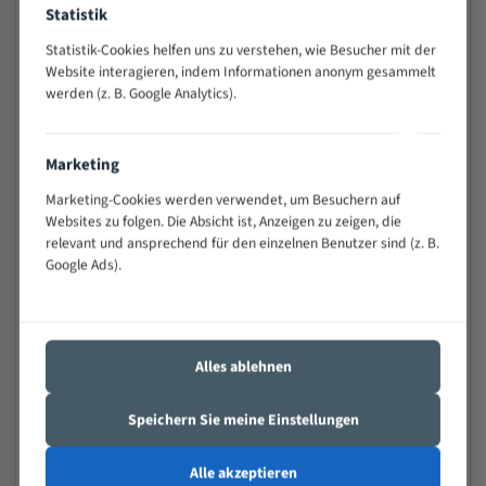
Statistik
Widerstandsfähig gegen Zahnbruch auch bei
schwierigen Werkstücken (Materialmischung,
Statistik-Cookies helfen uns zu verstehen, wie Besucher mit der
wechselnde Verbindungslängen)
Website interagieren, indem Informationen anonym gesammelt
Sehr geringe Vibration
werden (z. B. Google Analytics).
Äußerst verschleißfest
Marketing
Technische Beschreibung:
Marketing-Cookies werden verwendet, um Besuchern auf
Positiver Spanwinkel
Websites zu folgen. Die Absicht ist, Anzeigen zu zeigen, die
relevant und ansprechend für den einzelnen Benutzer sind (z. B.
Bandkörper aus hochlegiertem Federstahl
Google Ads).
Legierte HSS-beschichtete Zahnspitzen
Spezielle Zahngeometrie und Zahnteilung
Materialien:
Alles ablehnen
Stahl
Speichern Sie meine Einstellungen
Nichteisenmetalle
Speziell entwickelt für Profile / Rohre
Alle akzeptieren