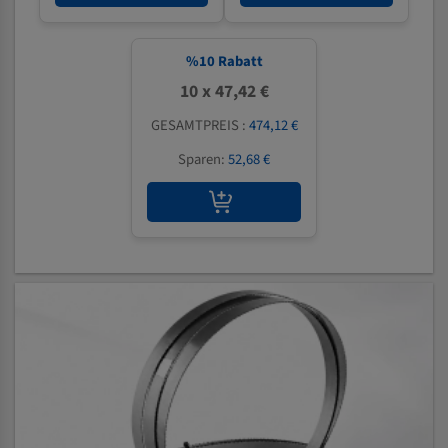
%
10
Rabatt
10 x 47,42 €
GESAMTPREIS :
474,12 €
Sparen:
52,68 €