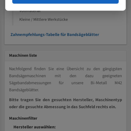
Kleine und mittlere Profile / Kleine Durchmesser
Vollmaterial
Kleine / Mittlere Werkstücke
Zahnempfehlungs-Tabelle für Bandsägeblätter
Maschinen liste
Nachfolgend finden Sie eine Übersicht zu den gängigsten
Bandsägemaschinen mit den dazu geeigneten
Sägebandabmessungen für unsere Bi-Metall M42
Bandsägeblätter.
Bitte tragen Sie den gesuchten Hersteller, Maschinentyp
oder die gesuchte Abmessung in das Suchfeld rechts ein.
Maschinenfilter
Hersteller auswählen: