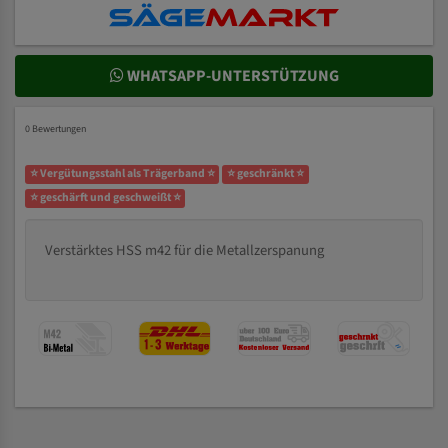
WHATSAPP-UNTERSTÜTZUNG
0 Bewertungen
⭐ Vergütungsstahl als Trägerband ⭐
⭐ geschränkt ⭐
⭐ geschärft und geschweißt ⭐
Verstärktes HSS m42 für die Metallzerspanung