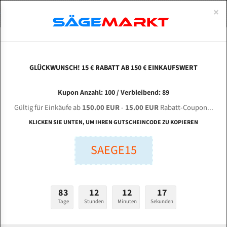
0
×
Spezialstahl Gehärtet
Uddeholm
Glatte
Eine Schneide, doppelte Fase
Spezialstahl
Standart
ÜBER UNS
DEUTSCH
Startseite
Bandsägeblätter Für Metall
Bi-Metal M42 (Standardgröße)
Eve
Uddeholm Gehärtet
Spezialstahl
Konvex
Zwei Schneiden, vierfache Fase
Uddeholm
gehärtete Zahnspitzen
ABOUTS
ENGLISH
GLÜCKWUNSCH! 15 € RABATT AB 150 € EINKAUFSWERT
Flexback
Gehärtete zahnspitzen
Konkav
Flexback Meterware
EVERISING VB 0405 für 4750 mm Bi-Metall
FRANCE
Kupon Anzahl: 100 / Verbleibend: 89
Dachzahnung
Bi-Metall Meterware
Bandsägeblätter
Gültig für Einkäufe ab
150.00 EUR
-
15.00 EUR
Rabatt-Coupon...
Fleischerei Bandsägeblätter
KLICKEN SIE UNTEN, UM IHREN GUTSCHEINCODE ZU KOPIEREN
Länge (mm):
Bandmesser Glatt Meterware
SAEGE15
mm
Bandmesser Dachzahnung Meterware
Breite (mm):
Konkav Meterware
mm
83
12
12
16
Konvex Meterware
Tage
Stunden
Minuten
Sekunden
Stärken + Zahnteilung:
mm