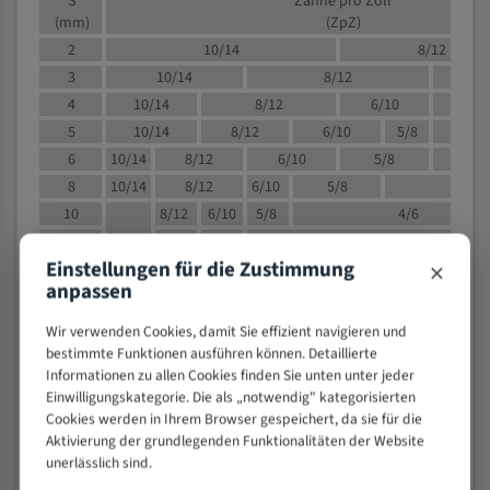
S
Zähne pro Zoll
(mm)
(ZpZ)
2
10/14
8/12
3
10/14
8/12
6/1
4
10/14
8/12
6/10
5/8
5
10/14
8/12
6/10
5/8
6
10/14
8/12
6/10
5/8
8
10/14
8/12
6/10
5/8
4/
10
8/12
6/10
5/8
4/6
12
8/12
6/10
4/6
×
Einstellungen für die Zustimmung
15
8/12
6/10
4/5
anpassen
20
4/6
4/5
30
4/5
4/5
Wir verwenden Cookies, damit Sie effizient navigieren und
50
4/5
3/4
bestimmte Funktionen ausführen können. Detaillierte
Informationen zu allen Cookies finden Sie unten unter jeder
80
3/4
Einwilligungskategorie. Die als „notwendig" kategorisierten
> 100
1,
Cookies werden in Ihrem Browser gespeichert, da sie für die
Aktivierung der grundlegenden Funktionalitäten der Website
VOLLMATERIAL
unerlässlich sind.
Zähne pro