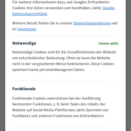
M (mm)
Für weitere Informationen dazu, wie Googles Drittanbieter-
Zoll (ZpZ)
)
Cookies Ihre Daten verwenden und handhaben, siehe:
Google-
>
Datenschutzrichtlinie
10/14
25
Weitere Details finden Sie in unserer
Datenschutzerklärung
und
15 - 40
8/12
im
Impressum
.
25 - 50
6/10
35 - 70
5/8
Notwendige
Immer aktiv
50 - 120
4/6
Notwendige Cookies sind für die Grundfunktionen der Website
80 - 180
3/4
von entscheidender Bedeutung. Ohne sie kann die Website
130 -
nicht in der vorgesehenen Weise funktionieren. Diese Cookies
2/3
350
speichern keine personenbezogenen Daten.
150 -
1,5/2
450
200 -
Funktionale
1,1/1,6
600
Funktionale Cookies unterstützen bei der Ausführung
> 500
0,75/1,25
bestimmter Funktionen, z. B. beim Teilen des Inhalts der
Vorteile:
Website auf Social-Media-Plattformen, beim Sammeln von
Feedbacks und anderen Funktionen von Drittanbietern.
Vielseitiges Bandsägeblatt für verschiedenste
Anwendungen