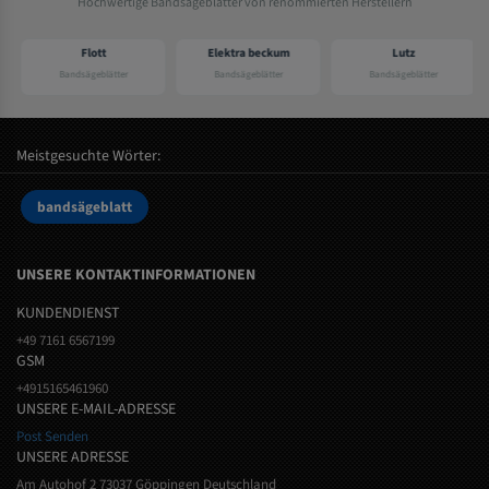
Hochwertige Bandsägeblätter von renommierten Herstellern
Flott
Elektra beckum
Lutz
Bandsägeblätter
Bandsägeblätter
Bandsägeblätter
Meistgesuchte Wörter:
bandsägeblatt
UNSERE KONTAKTINFORMATIONEN
KUNDENDIENST
+49 7161 6567199
GSM
+4915165461960
UNSERE E-MAIL-ADRESSE
Post Senden
UNSERE ADRESSE
Am Autohof 2 73037 Göppingen Deutschland