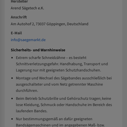
Hersteller
Arend Sägetech e.K.
Anschrift
Am Autohof 2, 73037 Göppingen, Deutschland
E-Mail
info@saegemarkt.de
Sicherheits- und Warnhinweise
Extrem scharfe Schneidzähne – es besteht
Schnittverletzungsgefahr. Handhabung, Transport und
Lagerung nur mit geeigneten Schutzhandschuhen.
Montage und Wechsel des Sägebandes ausschließlich bei
ausgeschalteter und vom Netz getrennter Maschine
durchführen.
Beim Betrieb Schutzbrille und Gehörschutz tragen; keine
lose Kleidung, Schmuck oder Handschuhe im Bereich des
laufenden Bandes.
Nur bestimmungsgemäß an dafür geeigneten
Bandsägemaschinen und im angegebenen Maß- bzw.