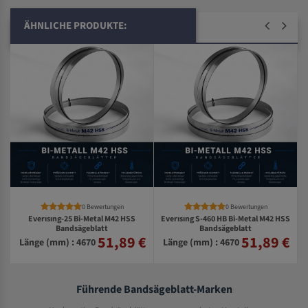
ÄHNLICHE PRODUKTE:
0 Bewertungen
0 Bewertungen
Everısıng-25 Bi-Metal M42 HSS
Everısıng S-460 HB Bi-Metal M42 HSS
Bandsägeblatt
Bandsägeblatt
51,89 €
51,89 €
€
Länge (mm) : 4670
Länge (mm) : 4670
Führende Bandsägeblatt-Marken