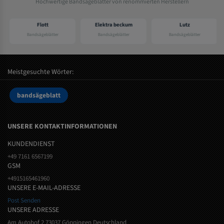
Hochwertige Bandsägeblätter von renommierten Herstellern
Flott
Elektra beckum
Lutz
Bandsägeblätter
Bandsägeblätter
Bandsägeblätter
Meistgesuchte Wörter:
bandsägeblatt
UNSERE KONTAKTINFORMATIONEN
KUNDENDIENST
+49 7161 6567199
GSM
+4915165461960
UNSERE E-MAIL-ADRESSE
Post Senden
UNSERE ADRESSE
Am Autohof 2 73037 Göppingen Deutschland