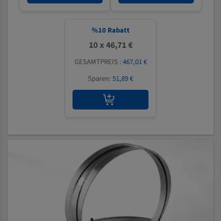
%
10
Rabatt
10 x 46,71 €
GESAMTPREIS :
467,01 €
Sparen:
51,89 €