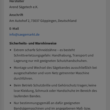
Hersteller
Arend Sägetech e.K.
Anschrift
Am Autohof 2, 73037 Göppingen, Deutschland
E-Mail
info@saegemarkt.de
Sicherheits- und Warnhinweise
Extrem scharfe Schneidzähne – es besteht
Schnittverletzungsgefahr. Handhabung, Transport und
Lagerung nur mit geeigneten Schutzhandschuhen.
Montage und Wechsel des Sägebandes ausschließlich bei
ausgeschalteter und vom Netz getrennter Maschine
durchführen.
Beim Betrieb Schutzbrille und Gehörschutz tragen; keine
lose Kleidung, Schmuck oder Handschuhe im Bereich des
laufenden Bandes.
Nur bestimmungsgemäß an dafür geeigneten
Bandsägemaschinen und im angegebenen Maß- bzw.