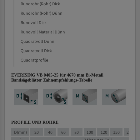
Rundrohr (Rohr) Dick
Rundrohr (Rohr) Dünn
Rundvoll Dick
Rundvoll Material Dünn
Quadratvoll Dünn
Quadratvoll Dick
Quadratprofile
EVERISING VB 0405-25 für 4670 mm Bi-Metall
Bandsägeblätter Zahnempfehlungs-Tabelle
PROFILE UND ROHRE
D(mm)
20
40
60
80
100
120
150
200