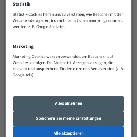
Statistik
Widerstandsfähig gegen Zahnbruch auch bei
schwierigen Werkstücken (Materialmischung,
Statistik-Cookies helfen uns zu verstehen, wie Besucher mit der
wechselnde Verbindungslängen)
Website interagieren, indem Informationen anonym gesammelt
Sehr geringe Vibration
werden (z. B. Google Analytics).
Äußerst verschleißfest
Marketing
Technische Beschreibung:
Marketing-Cookies werden verwendet, um Besuchern auf
Positiver Spanwinkel
Websites zu folgen. Die Absicht ist, Anzeigen zu zeigen, die
relevant und ansprechend für den einzelnen Benutzer sind (z. B.
Bandkörper aus hochlegiertem Federstahl
Google Ads).
Legierte HSS-beschichtete Zahnspitzen
Spezielle Zahngeometrie und Zahnteilung
Materialien:
Alles ablehnen
Stahl
Speichern Sie meine Einstellungen
Nichteisenmetalle
Speziell entwickelt für Profile / Rohre
Alle akzeptieren