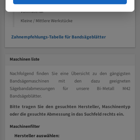
Kleine und mittlere Profile / Kleine Durchmesser
Vollmaterial
Kleine / Mittlere Werkstücke
Zahnempfehlungs-Tabelle für Bandsägeblätter
Maschinen liste
Nachfolgend finden Sie eine Übersicht zu den gängigsten
Bandsägemaschinen mit den dazu geeigneten
Sägebandabmessungen für unsere Bi-Metall M42
Bandsägeblätter.
Bitte tragen Sie den gesuchten Hersteller, Maschinentyp
oder die gesuchte Abmessung in das Suchfeld rechts ein.
Maschinenfilter
Hersteller auswählen: