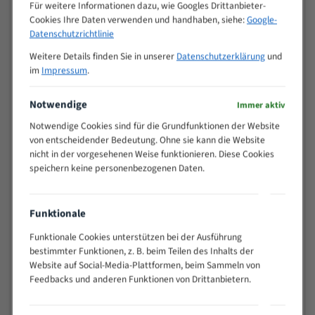
M (mm)
Für weitere Informationen dazu, wie Googles Drittanbieter-
Zoll (ZpZ)
)
Cookies Ihre Daten verwenden und handhaben, siehe:
Google-
>
Datenschutzrichtlinie
10/14
25
Weitere Details finden Sie in unserer
Datenschutzerklärung
und
15 - 40
8/12
im
Impressum
.
25 - 50
6/10
35 - 70
5/8
Notwendige
Immer aktiv
50 - 120
4/6
Notwendige Cookies sind für die Grundfunktionen der Website
80 - 180
3/4
von entscheidender Bedeutung. Ohne sie kann die Website
130 -
nicht in der vorgesehenen Weise funktionieren. Diese Cookies
2/3
350
speichern keine personenbezogenen Daten.
150 -
1,5/2
450
200 -
Funktionale
1,1/1,6
600
Funktionale Cookies unterstützen bei der Ausführung
> 500
0,75/1,25
bestimmter Funktionen, z. B. beim Teilen des Inhalts der
Vorteile:
Website auf Social-Media-Plattformen, beim Sammeln von
Feedbacks und anderen Funktionen von Drittanbietern.
Vielseitiges Bandsägeblatt für verschiedenste
Anwendungen