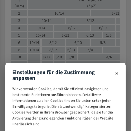
S
Zähne pro Zoll
(mm)
(ZpZ)
2
10/14
8/12
3
10/14
8/12
6/1
4
10/14
8/12
6/10
5/8
5
10/14
8/12
6/10
5/8
6
10/14
8/12
6/10
5/8
8
10/14
8/12
6/10
5/8
4/
10
8/12
6/10
5/8
4/6
12
8/12
6/10
4/6
×
Einstellungen für die Zustimmung
15
8/12
6/10
4/5
anpassen
20
4/6
4/5
30
4/5
4/5
Wir verwenden Cookies, damit Sie effizient navigieren und
50
4/5
3/4
bestimmte Funktionen ausführen können. Detaillierte
Informationen zu allen Cookies finden Sie unten unter jeder
80
3/4
Einwilligungskategorie. Die als „notwendig" kategorisierten
> 100
1,
Cookies werden in Ihrem Browser gespeichert, da sie für die
Aktivierung der grundlegenden Funktionalitäten der Website
VOLLMATERIAL
unerlässlich sind.
Zähne pro