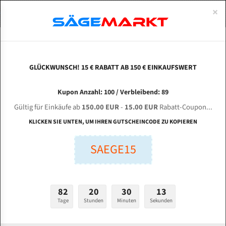
0
×
Spezialstahl Gehärtet
Uddeholm
Glatte
Eine Schneide, doppelte Fase
Spezialstahl
Standart
ÜBER UNS
DEUTSCH
Startseite
Bandsägeblätter Für Metall
Bi-Metal M42 (Standardgröße)
Eve
Uddeholm Gehärtet
Spezialstahl
Konvex
Zwei Schneiden, vierfache Fase
Uddeholm
gehärtete Zahnspitzen
ABOUTS
ENGLISH
GLÜCKWUNSCH! 15 € RABATT AB 150 € EINKAUFSWERT
Flexback
Gehärtete zahnspitzen
Konkav
Flexback Meterware
EVERISING VB 0405-25 für 4670 mm Bi-Metall
FRANCE
Kupon Anzahl: 100 / Verbleibend: 89
Dachzahnung
Bi-Metall Meterware
Bandsägeblätter
Gültig für Einkäufe ab
150.00 EUR
-
15.00 EUR
Rabatt-Coupon...
Fleischerei Bandsägeblätter
KLICKEN SIE UNTEN, UM IHREN GUTSCHEINCODE ZU KOPIEREN
Länge (mm):
Bandmesser Glatt Meterware
SAEGE15
mm
Bandmesser Dachzahnung Meterware
Breite (mm):
Konkav Meterware
mm
82
20
30
12
Konvex Meterware
Tage
Stunden
Minuten
Sekunden
Stärken + Zahnteilung:
mm