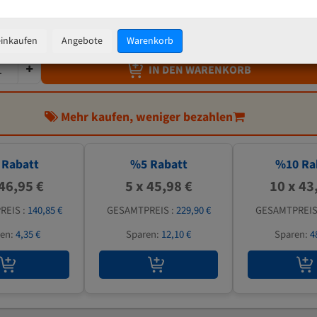
48,40 €
inkl. MwSt
zzgl.
Versandkosten
einkaufen
Angebote
Warenkorb
IN DEN WARENKORB
Mehr kaufen, weniger bezahlen
Rabatt
%
5
Rabatt
%
10
Ra
 46,95 €
5 x 45,98 €
10 x 43
REIS :
140,85 €
GESAMTPREIS :
229,90 €
GESAMTPREIS
ren:
4,35 €
Sparen:
12,10 €
Sparen:
4