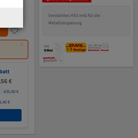
Verstärktes HSS m42 für die
Metallzerspanung
×
batt
,56 €
 :
435,60 €
8,40 €