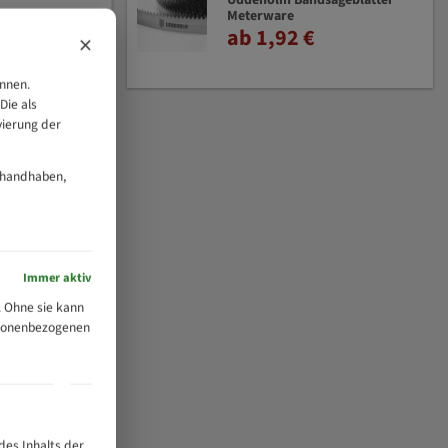
Uddeholm Bandsägeblätter
Meterware
ab 1,92 €
×
önnen.
Die als
vierung der
 handhaben,
Immer aktiv
 Ohne sie kann
ersonenbezogenen
des Inhalts der