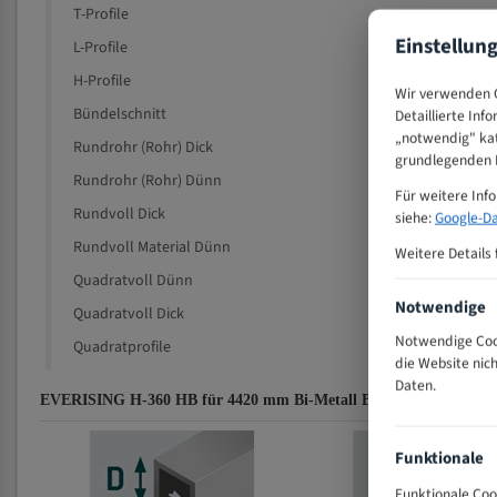
T-Profile
Einstellun
L-Profile
H-Profile
Wir verwenden C
Bündelschnitt
Detaillierte Inf
„notwendig" kat
Rundrohr (Rohr) Dick
grundlegenden F
Rundrohr (Rohr) Dünn
Für weitere Inf
Rundvoll Dick
siehe:
Google-Da
Rundvoll Material Dünn
Weitere Details 
Quadratvoll Dünn
Notwendige
Quadratvoll Dick
Notwendige Cook
Quadratprofile
die Website nic
Daten.
EVERISING H-360 HB für 4420 mm Bi-Metall Bandsägeblätter Zah
Funktionale
Funktionale Coo