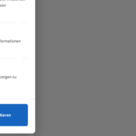
 von
nformationen
nzeigen zu
tieren