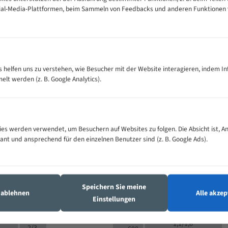
cial-Media-Plattformen, beim Sammeln von Feedbacks und anderen Funktionen
VOLLMATERIAL
Zähne pro
300
500
es helfen uns zu verstehen, wie Besucher mit der Website interagieren, indem I
M (mm)
Zoll (ZpZ)
)
t werden (z. B. Google Analytics).
>
10/14
25
5/8
15 - 40
8/12
0
5/8
25 - 50
6/10
8
4/6
es werden verwendet, um Besuchern auf Websites zu folgen. Die Absicht ist, A
35 - 70
5/8
4/6
vant und ansprechend für den einzelnen Benutzer sind (z. B. Google Ads).
50 - 120
4/6
4/6
80 - 180
3/4
6
130 -
4/5
2/3
350
Speichern Sie meine
4/5
s ablehnen
Alle akzep
150 -
Einstellungen
1,5/2
4/5
450
3/4
200 -
1,1/1,6