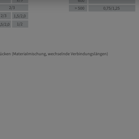
2/3
600
2/3
> 500
0,75/1,25
2/3
1,5/2,0
1/2
,5/2,0
tücken (Materialmischung, wechselnde Verbindungslängen)