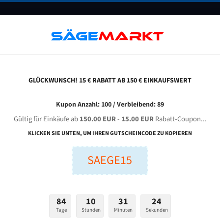
UNTERNEHMEN
FAQ
GUTSCHEINE
BLOG
KONTAKT
GLÜCKWUNSCH! 15 € RABATT AB 150 € EINKAUFSWERT
verising H-360 Hb Für 4420 Mm Bi-Metall Bandsägeblätter
Kupon Anzahl: 100 / Verbleibend: 89
Gültig für Einkäufe ab
150.00 EUR
-
15.00 EUR
Rabatt-Coupon...
VERISING H-360 HB für 4420 mm Bi-Metall Bandsägeblätt
KLICKEN SIE UNTEN, UM IHREN GUTSCHEINCODE ZU KOPIEREN
SAEGE15
nge (mm):
Breite (mm):
Stärken + Zah
mm
mm
Welche Zahn soll 
84
10
31
23
Tage
Stunden
Minuten
Sekunden