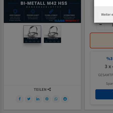
Weiter 
%
3
3 x
GESAMTP
Spa
TEILEN