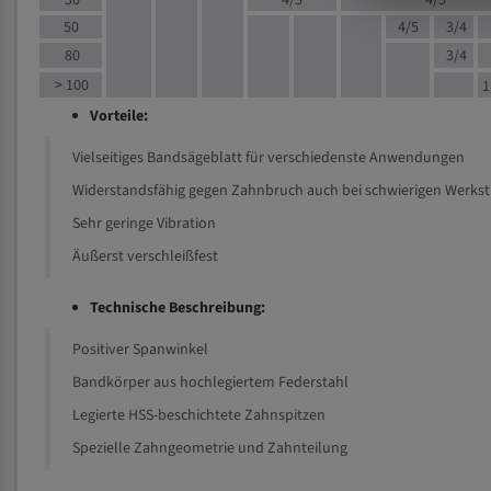
30
4/5
4/5
50
4/5
3/4
80
3/4
> 100
1
Vorteile:
Vielseitiges Bandsägeblatt für verschiedenste Anwendungen
Widerstandsfähig gegen Zahnbruch auch bei schwierigen Werks
Sehr geringe Vibration
Äußerst verschleißfest
Technische Beschreibung:
Positiver Spanwinkel
Bandkörper aus hochlegiertem Federstahl
Legierte HSS-beschichtete Zahnspitzen
Spezielle Zahngeometrie und Zahnteilung