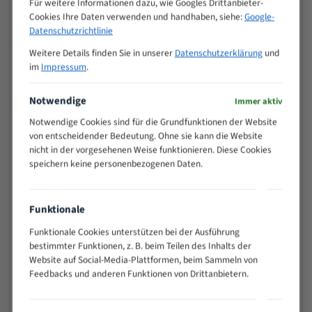
Für weitere Informationen dazu, wie Googles Drittanbieter-
M (mm)
Zoll (ZpZ)
)
Cookies Ihre Daten verwenden und handhaben, siehe:
Google-
>
Datenschutzrichtlinie
10/14
25
Weitere Details finden Sie in unserer
Datenschutzerklärung
und
15 - 40
8/12
im
Impressum
.
25 - 50
6/10
35 - 70
5/8
Notwendige
Immer aktiv
50 - 120
4/6
Notwendige Cookies sind für die Grundfunktionen der Website
80 - 180
3/4
von entscheidender Bedeutung. Ohne sie kann die Website
130 -
nicht in der vorgesehenen Weise funktionieren. Diese Cookies
2/3
350
speichern keine personenbezogenen Daten.
150 -
1,5/2
450
200 -
Funktionale
1,1/1,6
600
Funktionale Cookies unterstützen bei der Ausführung
> 500
0,75/1,25
bestimmter Funktionen, z. B. beim Teilen des Inhalts der
Website auf Social-Media-Plattformen, beim Sammeln von
Vorteile:
Feedbacks und anderen Funktionen von Drittanbietern.
Vielseitiges Bandsägeblatt für verschiedenste
Anwendungen