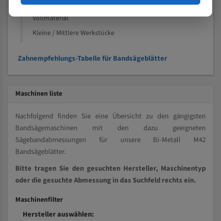
Kleine und mittlere Profile / Kleine Durchmesser
Vollmaterial
Kleine / Mittlere Werkstücke
Zahnempfehlungs-Tabelle für Bandsägeblätter
Maschinen liste
Nachfolgend finden Sie eine Übersicht zu den gängigsten
Bandsägemaschinen mit den dazu geeigneten
Sägebandabmessungen für unsere Bi-Metall M42
Bandsägeblätter.
Bitte tragen Sie den gesuchten Hersteller, Maschinentyp
oder die gesuchte Abmessung in das Suchfeld rechts ein.
Maschinenfilter
Hersteller auswählen: