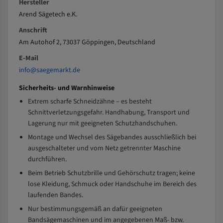
Hersteller
Arend Sägetech e.K.
Anschrift
Am Autohof 2, 73037 Göppingen, Deutschland
E-Mail
info@saegemarkt.de
Sicherheits- und Warnhinweise
Extrem scharfe Schneidzähne – es besteht
Schnittverletzungsgefahr. Handhabung, Transport und
Lagerung nur mit geeigneten Schutzhandschuhen.
Montage und Wechsel des Sägebandes ausschließlich bei
ausgeschalteter und vom Netz getrennter Maschine
durchführen.
Beim Betrieb Schutzbrille und Gehörschutz tragen; keine
lose Kleidung, Schmuck oder Handschuhe im Bereich des
laufenden Bandes.
Nur bestimmungsgemäß an dafür geeigneten
Bandsägemaschinen und im angegebenen Maß- bzw.