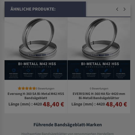
ÄHNLICHE PRODUKTE:
0 Bewertungen
0 Bewertungen
Everısıng H-360 SA Bi-Metal M42 HSS
EVERISING H-360 HA für 4420 mm
S
Bandsägeblatt
Bi-Metall Bandsägeblätter
48,40 €
48,40 €
€
Länge (mm) : 4420
Länge (mm) : 4420
Führende Bandsägeblatt-Marken
Hochwertige Bandsägeblätter von renommierten Herstellern