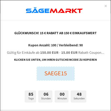
0
×
Spezialstahl Gehärtet
Uddeholm
Glatte
Eine Schneide, doppelte Fase
Spezialstahl
Standart
ÜBER UNS
DEUTSCH
Startseite
Bandsägeblätter Für Metall
Bi-Metal M42 (Standardgröße)
Eve
Uddeholm Gehärtet
Spezialstahl
Konvex
Zwei Schneiden, vierfache Fase
Uddeholm
gehärtete Zahnspitzen
ABOUTS
ENGLISH
GLÜCKWUNSCH! 15 € RABATT AB 150 € EINKAUFSWERT
Flexback
Gehärtete zahnspitzen
Konkav
Flexback Meterware
EVERISING H-360 HA für 4420 mm Bi-Metall
FRANCE
Kupon Anzahl: 100 / Verbleibend: 90
Dachzahnung
Bi-Metall Meterware
Bandsägeblätter
Gültig für Einkäufe ab
150.00 EUR
-
15.00 EUR
Rabatt-Coupon...
Fleischerei Bandsägeblätter
KLICKEN SIE UNTEN, UM IHREN GUTSCHEINCODE ZU KOPIEREN
Länge (mm):
Bandmesser Glatt Meterware
SAEGE15
mm
Bandmesser Dachzahnung Meterware
Breite (mm):
Konkav Meterware
mm
85
06
00
47
Konvex Meterware
Tage
Stunden
Minuten
Sekunden
Stärken + Zahnteilung:
mm