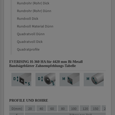
Rundrohr (Rohr) Dick
Rundrohr (Rohr) Dünn
Rundvoll Dick
Rundvoll Material Dünn
Quadratvoll Dünn
Quadratvoll Dick
Quadratprofile
EVERISING H-360 HA für 4420 mm Bi-Metall
Bandsägeblätter Zahnempfehlungs-Tabelle
PROFILE UND ROHRE
D(mm)
20
40
60
80
100
120
150
200