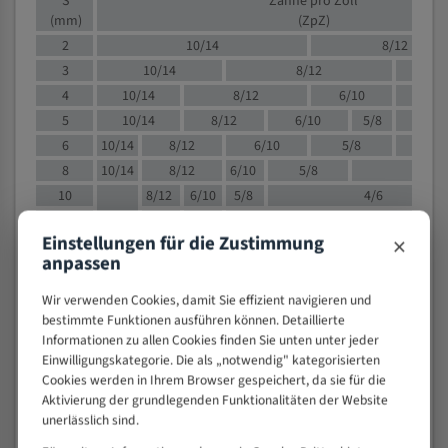
S
Zähne pro Zoll
(mm)
(ZpZ)
2
10/14
8/12
3
10/14
8/12
6/1
4
10/14
8/12
6/10
5/8
5
10/14
8/12
6/10
5/8
6
10/14
8/12
6/10
5/8
8
10/14
8/12
6/10
5/8
4/
10
8/12
6/10
5/8
4/6
12
8/12
6/10
4/6
×
Einstellungen für die Zustimmung
15
8/12
6/10
4/5
anpassen
20
4/6
4/5
30
4/5
4/5
Wir verwenden Cookies, damit Sie effizient navigieren und
bestimmte Funktionen ausführen können. Detaillierte
50
4/5
3/4
Informationen zu allen Cookies finden Sie unten unter jeder
80
3/4
Einwilligungskategorie. Die als „notwendig" kategorisierten
> 100
1,
Cookies werden in Ihrem Browser gespeichert, da sie für die
Aktivierung der grundlegenden Funktionalitäten der Website
VOLLMATERIAL
unerlässlich sind.
Zähne pro