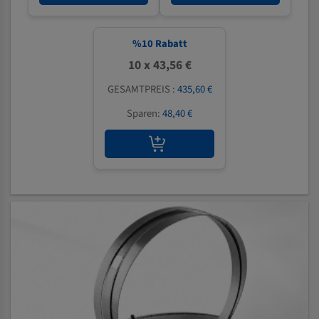
%
10
Rabatt
10 x 43,56 €
GESAMTPREIS :
435,60 €
Sparen:
48,40 €