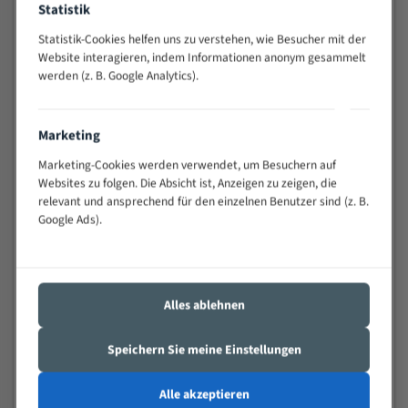
Statistik
Widerstandsfähig gegen Zahnbruch auch bei
schwierigen Werkstücken (Materialmischung,
Statistik-Cookies helfen uns zu verstehen, wie Besucher mit der
wechselnde Verbindungslängen)
Website interagieren, indem Informationen anonym gesammelt
werden (z. B. Google Analytics).
Sehr geringe Vibration
Äußerst verschleißfest
Marketing
Technische Beschreibung:
Marketing-Cookies werden verwendet, um Besuchern auf
Positiver Spanwinkel
Websites zu folgen. Die Absicht ist, Anzeigen zu zeigen, die
relevant und ansprechend für den einzelnen Benutzer sind (z. B.
Bandkörper aus hochlegiertem Federstahl
Google Ads).
Legierte HSS-beschichtete Zahnspitzen
Spezielle Zahngeometrie und Zahnteilung
Alles ablehnen
Materialien:
Stahl
Speichern Sie meine Einstellungen
Nichteisenmetalle
Alle akzeptieren
Speziell entwickelt für Profile / Rohre