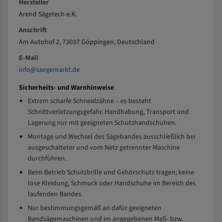
Hersteller
Arend Sägetech e.K.
Anschrift
Am Autohof 2, 73037 Göppingen, Deutschland
E-Mail
info@saegemarkt.de
Sicherheits- und Warnhinweise
Extrem scharfe Schneidzähne – es besteht
Schnittverletzungsgefahr. Handhabung, Transport und
Lagerung nur mit geeigneten Schutzhandschuhen.
Montage und Wechsel des Sägebandes ausschließlich bei
ausgeschalteter und vom Netz getrennter Maschine
durchführen.
Beim Betrieb Schutzbrille und Gehörschutz tragen; keine
lose Kleidung, Schmuck oder Handschuhe im Bereich des
laufenden Bandes.
Nur bestimmungsgemäß an dafür geeigneten
Bandsägemaschinen und im angegebenen Maß- bzw.