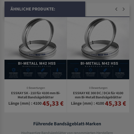
ÄHNLICHE PRODUKTE:
0 Bewertungen
0 Bewertungen
ESSKAY SK - 210 für 4100 mm Bi-
ESSKAY KE 300 DC / DCA für 4100
Metall Bandsägeblätter
mm Bi-Metall Bandsägeblätter
45,33 €
45,33 €
€
Länge (mm) : 4100
Länge (mm) : 4100
Führende Bandsägeblatt-Marken
Hochwertige Bandsägeblätter von renommierten Herstellern