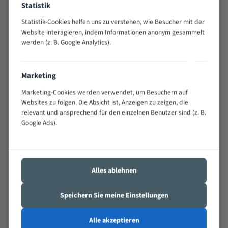
Statistik
Widerstandsfähig gegen Zahnbruch auch bei
schwierigen Werkstücken (Materialmischung,
Statistik-Cookies helfen uns zu verstehen, wie Besucher mit der
wechselnde Verbindungslängen)
Website interagieren, indem Informationen anonym gesammelt
werden (z. B. Google Analytics).
Sehr geringe Vibration
Äußerst verschleißfest
Marketing
Technische Beschreibung:
Marketing-Cookies werden verwendet, um Besuchern auf
Positiver Spanwinkel
Websites zu folgen. Die Absicht ist, Anzeigen zu zeigen, die
relevant und ansprechend für den einzelnen Benutzer sind (z. B.
Bandkörper aus hochlegiertem Federstahl
Google Ads).
Legierte HSS-beschichtete Zahnspitzen
Spezielle Zahngeometrie und Zahnteilung
Alles ablehnen
Materialien:
Stahl
Speichern Sie meine Einstellungen
Nichteisenmetalle
Alle akzeptieren
Speziell entwickelt für Profile / Rohre