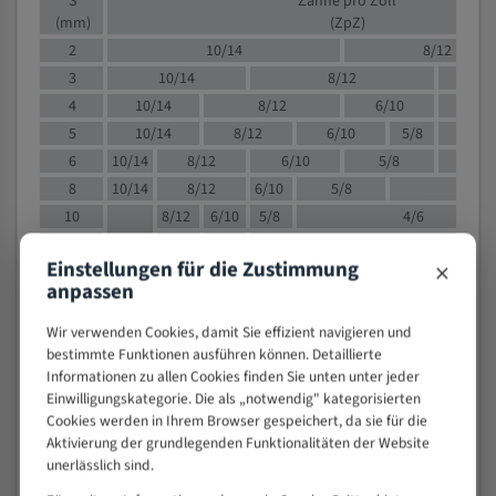
S
Zähne pro Zoll
(mm)
(ZpZ)
2
10/14
8/12
3
10/14
8/12
6/1
4
10/14
8/12
6/10
5/8
5
10/14
8/12
6/10
5/8
6
10/14
8/12
6/10
5/8
8
10/14
8/12
6/10
5/8
4/
10
8/12
6/10
5/8
4/6
12
8/12
6/10
4/6
×
Einstellungen für die Zustimmung
15
8/12
6/10
4/5
anpassen
20
4/6
4/5
30
4/5
4/5
Wir verwenden Cookies, damit Sie effizient navigieren und
bestimmte Funktionen ausführen können. Detaillierte
50
4/5
3/4
Informationen zu allen Cookies finden Sie unten unter jeder
80
3/4
Einwilligungskategorie. Die als „notwendig" kategorisierten
> 100
1,
Cookies werden in Ihrem Browser gespeichert, da sie für die
Aktivierung der grundlegenden Funktionalitäten der Website
VOLLMATERIAL
unerlässlich sind.
Zähne pro