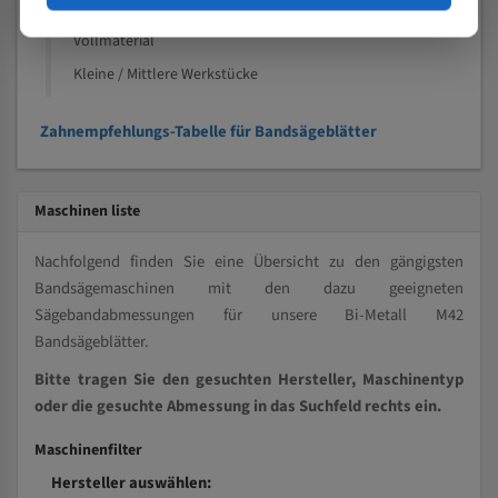
Kleine und mittlere Profile / Kleine Durchmesser
Vollmaterial
Kleine / Mittlere Werkstücke
Zahnempfehlungs-Tabelle für Bandsägeblätter
Maschinen liste
Nachfolgend finden Sie eine Übersicht zu den gängigsten
Bandsägemaschinen mit den dazu geeigneten
Sägebandabmessungen für unsere Bi-Metall M42
Bandsägeblätter.
Bitte tragen Sie den gesuchten Hersteller, Maschinentyp
oder die gesuchte Abmessung in das Suchfeld rechts ein.
Maschinenfilter
Hersteller auswählen: