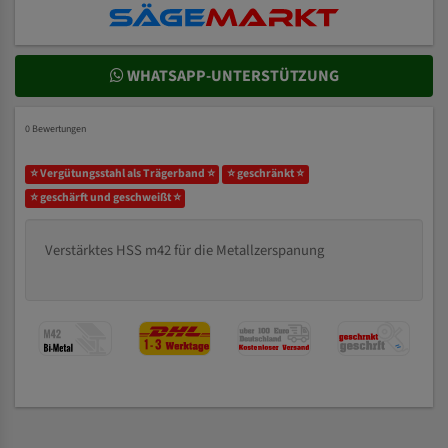
WHATSAPP-UNTERSTÜTZUNG
0 Bewertungen
⭐ Vergütungsstahl als Trägerband ⭐
⭐ geschränkt ⭐
⭐ geschärft und geschweißt ⭐
Verstärktes HSS m42 für die Metallzerspanung