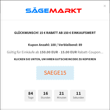
0
×
Spezialstahl Gehärtet
Uddeholm
Glatte
Eine Schneide, doppelte Fase
Spezialstahl
Standart
ÜBER UNS
DEUTSCH
Startseite
Bandsägeblätter Für Metall
Bi-Metal M42 (Standardgröße)
Ess
Uddeholm Gehärtet
Spezialstahl
Konvex
Zwei Schneiden, vierfache Fase
Uddeholm
gehärtete Zahnspitzen
ABOUTS
ENGLISH
GLÜCKWUNSCH! 15 € RABATT AB 150 € EINKAUFSWERT
Flexback
Gehärtete zahnspitzen
Konkav
Flexback Meterware
ESSKAY SK - 210 für 4100 mm Bi-Metall
FRANCE
Kupon Anzahl: 100 / Verbleibend: 89
Dachzahnung
Bi-Metall Meterware
Bandsägeblätter
Gültig für Einkäufe ab
150.00 EUR
-
15.00 EUR
Rabatt-Coupon...
Fleischerei Bandsägeblätter
KLICKEN SIE UNTEN, UM IHREN GUTSCHEINCODE ZU KOPIEREN
Länge (mm):
Bandmesser Glatt Meterware
SAEGE15
mm
Bandmesser Dachzahnung Meterware
Breite (mm):
Konkav Meterware
mm
84
16
21
10
Konvex Meterware
Tage
Stunden
Minuten
Sekunden
Stärken + Zahnteilung:
mm