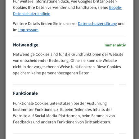
Für weitere Informationen dazu, wie Googles Drittanbieter-
M (mm)
Zoll (ZpZ)
)
Cookies Ihre Daten verwenden und handhaben, siehe:
Google-
>
Datenschutzrichtlinie
10/14
25
Weitere Details finden Sie in unserer
Datenschutzerklärung
und
15 - 40
8/12
im
Impressum
.
25 - 50
6/10
35 - 70
5/8
Notwendige
Immer aktiv
50 - 120
4/6
Notwendige Cookies sind für die Grundfunktionen der Website
80 - 180
3/4
von entscheidender Bedeutung. Ohne sie kann die Website
130 -
nicht in der vorgesehenen Weise funktionieren. Diese Cookies
2/3
350
speichern keine personenbezogenen Daten.
150 -
1,5/2
450
200 -
Funktionale
1,1/1,6
600
Funktionale Cookies unterstützen bei der Ausführung
> 500
0,75/1,25
bestimmter Funktionen, z. B. beim Teilen des Inhalts der
Website auf Social-Media-Plattformen, beim Sammeln von
Vorteile:
Feedbacks und anderen Funktionen von Drittanbietern.
Vielseitiges Bandsägeblatt für verschiedenste
Anwendungen