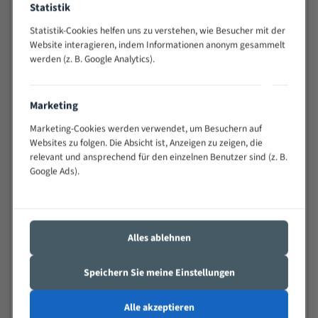
Statistik
Widerstandsfähig gegen Zahnbruch auch bei
schwierigen Werkstücken (Materialmischung,
Statistik-Cookies helfen uns zu verstehen, wie Besucher mit der
wechselnde Verbindungslängen)
Website interagieren, indem Informationen anonym gesammelt
werden (z. B. Google Analytics).
Sehr geringe Vibration
Äußerst verschleißfest
Marketing
Technische Beschreibung:
Marketing-Cookies werden verwendet, um Besuchern auf
Positiver Spanwinkel
Websites zu folgen. Die Absicht ist, Anzeigen zu zeigen, die
relevant und ansprechend für den einzelnen Benutzer sind (z. B.
Bandkörper aus hochlegiertem Federstahl
Google Ads).
Legierte HSS-beschichtete Zahnspitzen
Spezielle Zahngeometrie und Zahnteilung
Alles ablehnen
Materialien:
Stahl
Speichern Sie meine Einstellungen
Nichteisenmetalle
Alle akzeptieren
Speziell entwickelt für Profile / Rohre