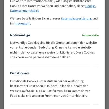
Für weitere Informationen dazu, wie Googles Drittanbieter-
M (mm)
Zoll (ZpZ)
)
Cookies Ihre Daten verwenden und handhaben, siehe:
Google-
>
Datenschutzrichtlinie
10/14
25
Weitere Details finden Sie in unserer
Datenschutzerklärung
und
15 - 40
8/12
im
Impressum
.
25 - 50
6/10
35 - 70
5/8
Notwendige
Immer aktiv
50 - 120
4/6
Notwendige Cookies sind für die Grundfunktionen der Website
80 - 180
3/4
von entscheidender Bedeutung. Ohne sie kann die Website
130 -
nicht in der vorgesehenen Weise funktionieren. Diese Cookies
2/3
350
speichern keine personenbezogenen Daten.
150 -
1,5/2
450
200 -
Funktionale
1,1/1,6
600
Funktionale Cookies unterstützen bei der Ausführung
> 500
0,75/1,25
bestimmter Funktionen, z. B. beim Teilen des Inhalts der
Website auf Social-Media-Plattformen, beim Sammeln von
Vorteile:
Feedbacks und anderen Funktionen von Drittanbietern.
Vielseitiges Bandsägeblatt für verschiedenste
Anwendungen