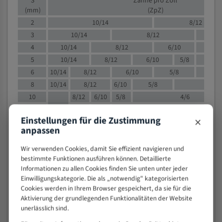
S
Zähne pro Zoll
(mm)
(ZpZ)
2
10/14
8/12
3
10/14
8/12
6/1
4
10/14
8/12
6/10
5/8
5
10/14
8/12
6/10
5/8
6
10/14
8/12
6/10
5/8
8
10/14
8/12
6/10
5/8
4/
10
8/12
6/10
5/8
4/6
12
8/12
6/10
4/6
×
Einstellungen für die Zustimmung
15
8/12
6/10
4/5
anpassen
20
4/6
4/5
30
4/5
4/5
Wir verwenden Cookies, damit Sie effizient navigieren und
bestimmte Funktionen ausführen können. Detaillierte
50
4/5
3/4
Informationen zu allen Cookies finden Sie unten unter jeder
80
3/4
Einwilligungskategorie. Die als „notwendig" kategorisierten
> 100
1,
Cookies werden in Ihrem Browser gespeichert, da sie für die
Aktivierung der grundlegenden Funktionalitäten der Website
VOLLMATERIAL
unerlässlich sind.
Zähne pro