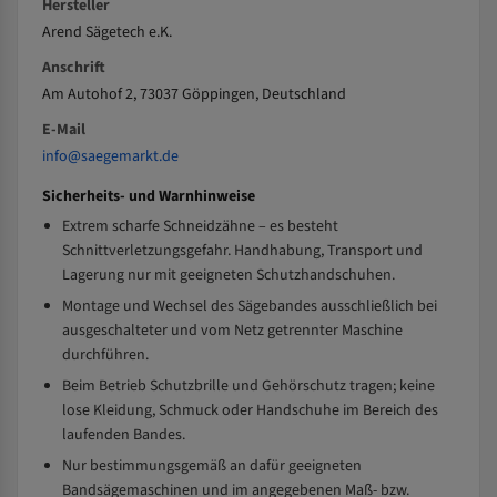
Hersteller
Arend Sägetech e.K.
Anschrift
Am Autohof 2, 73037 Göppingen, Deutschland
E-Mail
info@saegemarkt.de
Sicherheits- und Warnhinweise
Extrem scharfe Schneidzähne – es besteht
Schnittverletzungsgefahr. Handhabung, Transport und
Lagerung nur mit geeigneten Schutzhandschuhen.
Montage und Wechsel des Sägebandes ausschließlich bei
ausgeschalteter und vom Netz getrennter Maschine
durchführen.
Beim Betrieb Schutzbrille und Gehörschutz tragen; keine
lose Kleidung, Schmuck oder Handschuhe im Bereich des
laufenden Bandes.
Nur bestimmungsgemäß an dafür geeigneten
Bandsägemaschinen und im angegebenen Maß- bzw.