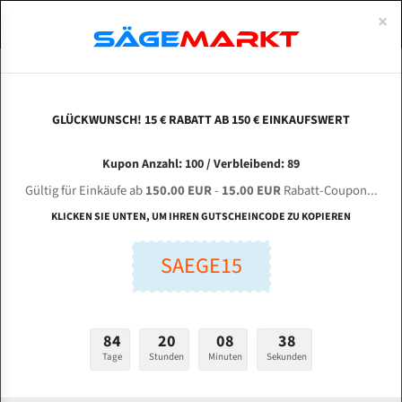
0
×
Spezialstahl Gehärtet
Uddeholm
Glatte
Eine Schneide, doppelte Fase
Spezialstahl
Standart
ÜBER UNS
DEUTSCH
Startseite
Bandsägeblätter Für Metall
Bi-Metal M42 (Standardgröße)
Din
Uddeholm Gehärtet
Spezialstahl
Konvex
Zwei Schneiden, vierfache Fase
Uddeholm
gehärtete Zahnspitzen
ABOUTS
ENGLISH
GLÜCKWUNSCH! 15 € RABATT AB 150 € EINKAUFSWERT
Flexback
Gehärtete zahnspitzen
Konkav
Flexback Meterware
DINGFENG G 4232 für 4115 mm Bi-Metall
FRANCE
Kupon Anzahl: 100 / Verbleibend: 89
Dachzahnung
Bi-Metall Meterware
Bandsägeblätter
Gültig für Einkäufe ab
150.00 EUR
-
15.00 EUR
Rabatt-Coupon...
Fleischerei Bandsägeblätter
KLICKEN SIE UNTEN, UM IHREN GUTSCHEINCODE ZU KOPIEREN
Länge (mm):
Bandmesser Glatt Meterware
SAEGE15
mm
Bandmesser Dachzahnung Meterware
Breite (mm):
Konkav Meterware
mm
84
20
08
37
Konvex Meterware
Tage
Stunden
Minuten
Sekunden
Stärken + Zahnteilung:
mm