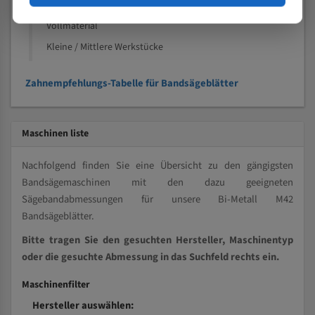
Kleine und mittlere Profile / Kleine Durchmesser
Vollmaterial
Kleine / Mittlere Werkstücke
Zahnempfehlungs-Tabelle für Bandsägeblätter
Maschinen liste
Nachfolgend finden Sie eine Übersicht zu den gängigsten
Bandsägemaschinen mit den dazu geeigneten
Sägebandabmessungen für unsere Bi-Metall M42
Bandsägeblätter.
Bitte tragen Sie den gesuchten Hersteller, Maschinentyp
oder die gesuchte Abmessung in das Suchfeld rechts ein.
Maschinenfilter
Hersteller auswählen: