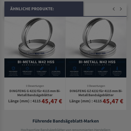
ÄHNLICHE PRODUKTE:
0 Bewertungen
0 Bewertungen
DINGFENG G 4232 für 4115 mm Bi-
DINGFENG GZ 4232 für 4115 mm Bi-
Metall Bandsägeblätter
Metall Bandsägeblätter
45,47 €
45,47 €
€
Länge (mm) : 4115
Länge (mm) : 4115
Führende Bandsägeblatt-Marken
Hochwertige Bandsägeblätter von renommierten Herstellern