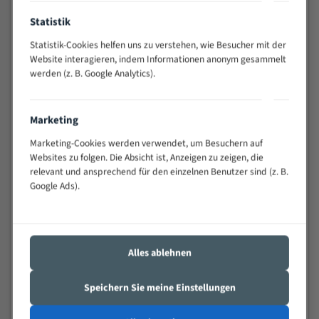
Anwendungen
Statistik
Widerstandsfähig gegen Zahnbruch auch bei
schwierigen Werkstücken (Materialmischung,
Statistik-Cookies helfen uns zu verstehen, wie Besucher mit der
wechselnde Verbindungslängen)
Website interagieren, indem Informationen anonym gesammelt
Sehr geringe Vibration
werden (z. B. Google Analytics).
Äußerst verschleißfest
Marketing
Technische Beschreibung:
Marketing-Cookies werden verwendet, um Besuchern auf
Positiver Spanwinkel
Websites zu folgen. Die Absicht ist, Anzeigen zu zeigen, die
relevant und ansprechend für den einzelnen Benutzer sind (z. B.
Bandkörper aus hochlegiertem Federstahl
Google Ads).
Legierte HSS-beschichtete Zahnspitzen
Spezielle Zahngeometrie und Zahnteilung
Materialien:
Alles ablehnen
Stahl
Speichern Sie meine Einstellungen
Nichteisenmetalle