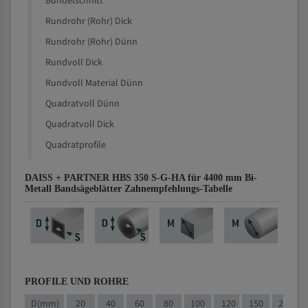
Bündelschnitt
Rundrohr (Rohr) Dick
Rundrohr (Rohr) Dünn
Rundvoll Dick
Rundvoll Material Dünn
Quadratvoll Dünn
Quadratvoll Dick
Quadratprofile
DAISS + PARTNER HBS 350 S-G-HA für 4400 mm Bi-
Metall Bandsägeblätter Zahnempfehlungs-Tabelle
PROFILE UND ROHRE
D(mm)
20
40
60
80
100
120
150
200