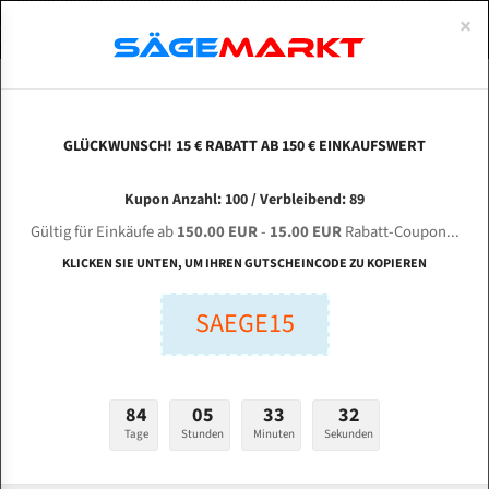
0
×
Spezialstahl Gehärtet
Uddeholm
Glatte
Eine Schneide, doppelte Fase
Spezialstahl
Standart
ÜBER UNS
DEUTSCH
Startseite
Bandsägeblätter Für Metall
Bi-Metal M42 (Standardgröße)
Dai
Uddeholm Gehärtet
Spezialstahl
Konvex
Zwei Schneiden, vierfache Fase
Uddeholm
gehärtete Zahnspitzen
ABOUTS
ENGLISH
GLÜCKWUNSCH! 15 € RABATT AB 150 € EINKAUFSWERT
Flexback
Gehärtete zahnspitzen
Konkav
Flexback Meterware
DAISS + PARTNER HBS 350 S-G-HA für 4400 mm
FRANCE
Kupon Anzahl: 100 / Verbleibend: 89
Dachzahnung
Bi-Metall Meterware
Bi-Metall Bandsägeblätter
Gültig für Einkäufe ab
150.00 EUR
-
15.00 EUR
Rabatt-Coupon...
Fleischerei Bandsägeblätter
KLICKEN SIE UNTEN, UM IHREN GUTSCHEINCODE ZU KOPIEREN
Länge (mm):
Bandmesser Glatt Meterware
SAEGE15
mm
Bandmesser Dachzahnung Meterware
Breite (mm):
Konkav Meterware
mm
84
05
33
31
Konvex Meterware
Tage
Stunden
Minuten
Sekunden
Stärken + Zahnteilung:
mm