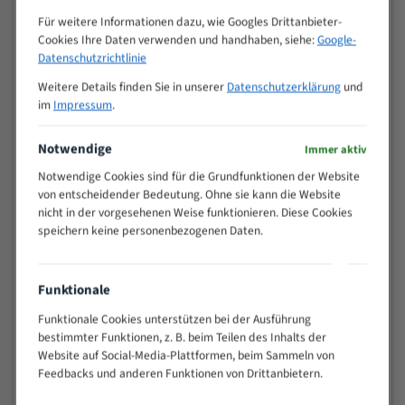
Zähne pro
M (mm)
Für weitere Informationen dazu, wie Googles Drittanbieter-
Zoll (ZpZ)
)
Cookies Ihre Daten verwenden und handhaben, siehe:
Google-
>
Datenschutzrichtlinie
10/14
25
Weitere Details finden Sie in unserer
Datenschutzerklärung
und
15 - 40
8/12
im
Impressum
.
25 - 50
6/10
35 - 70
5/8
Notwendige
Immer aktiv
50 - 120
4/6
Notwendige Cookies sind für die Grundfunktionen der Website
80 - 180
3/4
von entscheidender Bedeutung. Ohne sie kann die Website
130 -
nicht in der vorgesehenen Weise funktionieren. Diese Cookies
2/3
350
speichern keine personenbezogenen Daten.
150 -
1,5/2
450
200 -
Funktionale
1,1/1,6
600
Funktionale Cookies unterstützen bei der Ausführung
> 500
0,75/1,25
bestimmter Funktionen, z. B. beim Teilen des Inhalts der
Vorteile:
Website auf Social-Media-Plattformen, beim Sammeln von
Feedbacks und anderen Funktionen von Drittanbietern.
Vielseitiges Bandsägeblatt für verschiedenste