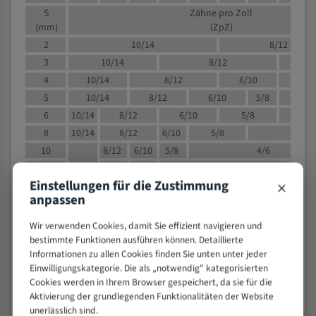
S
Zähne pro Zoll
(mm)
(ZpZ)
2
10/14
8/12
3
10/14
8/12
6/1
4
10/14
8/12
6/10
5/8
5
10/14
8/12
6/10
5/8
6
10/14
8/12
6/10
5/8
8
10/14
8/12
6/10
5/8
4/
10
8/12
6/10
5/8
4/6
12
8/12
6/10
4/6
×
Einstellungen für die Zustimmung
15
8/12
6/10
4/5
anpassen
20
4/6
4/5
30
4/5
4/5
Wir verwenden Cookies, damit Sie effizient navigieren und
50
4/5
3/4
bestimmte Funktionen ausführen können. Detaillierte
Informationen zu allen Cookies finden Sie unten unter jeder
80
3/4
Einwilligungskategorie. Die als „notwendig" kategorisierten
> 100
1,
Cookies werden in Ihrem Browser gespeichert, da sie für die
Aktivierung der grundlegenden Funktionalitäten der Website
VOLLMATERIAL
unerlässlich sind.