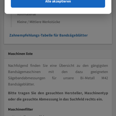
Speziell entwickelt für Profile / Rohre
Alle akzeptieren
Kleine und mittlere Profile / Kleine Durchmesser
Vollmaterial
Kleine / Mittlere Werkstücke
Zahnempfehlungs-Tabelle für Bandsägeblätter
Maschinen liste
Nachfolgend finden Sie eine Übersicht zu den gängigsten
Bandsägemaschinen mit den dazu geeigneten
Sägebandabmessungen für unsere Bi-Metall M42
Bandsägeblätter.
Bitte tragen Sie den gesuchten Hersteller, Maschinentyp
oder die gesuchte Abmessung in das Suchfeld rechts ein.
Maschinenfilter