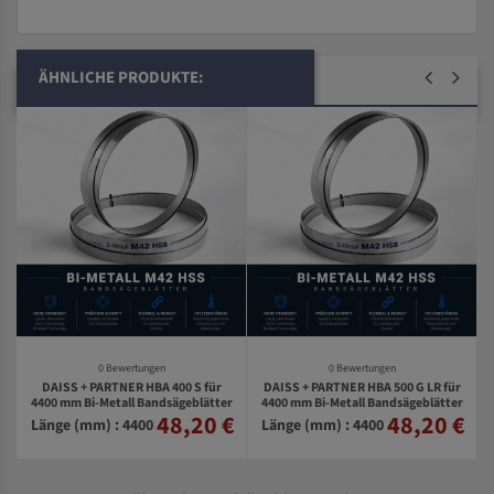
ÄHNLICHE PRODUKTE:
0 Bewertungen
0 Bewertungen
DAISS + PARTNER HBA 400 S für
DAISS + PARTNER HBA 500 G LR für
4400 mm Bi-Metall Bandsägeblätter
4400 mm Bi-Metall Bandsägeblätter
r
48,20 €
48,20 €
€
Länge (mm) : 4400
Länge (mm) : 4400