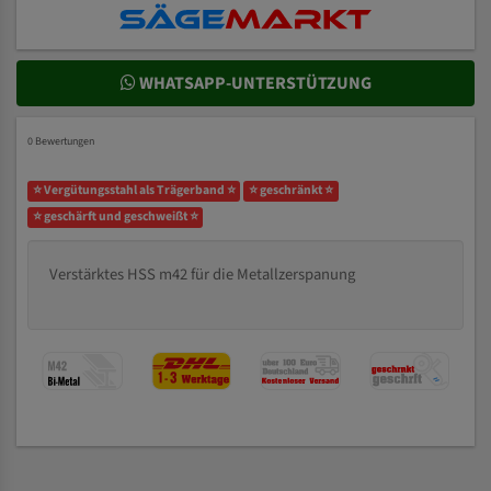
WHATSAPP-UNTERSTÜTZUNG
0 Bewertungen
⭐ Vergütungsstahl als Trägerband ⭐
⭐ geschränkt ⭐
⭐ geschärft und geschweißt ⭐
Verstärktes HSS m42 für die Metallzerspanung