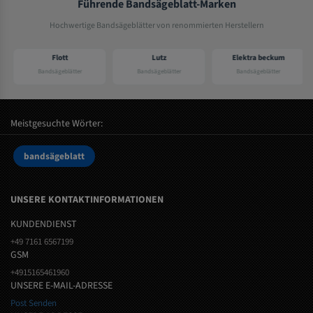
Führende Bandsägeblatt-Marken
Hochwertige Bandsägeblätter von renommierten Herstellern
Flott
Lutz
Elektra beckum
Bandsägeblätter
Bandsägeblätter
Bandsägeblätter
Meistgesuchte Wörter:
bandsägeblatt
UNSERE KONTAKTINFORMATIONEN
KUNDENDIENST
+49 7161 6567199
GSM
+4915165461960
UNSERE E-MAIL-ADRESSE
Post Senden