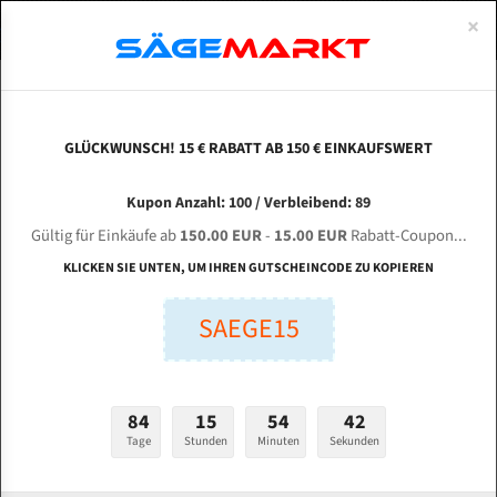
0
×
Spezialstahl Gehärtet
Uddeholm
Glatte
Eine Schneide, doppelte Fase
Spezialstahl
Standart
ÜBER UNS
DEUTSCH
Startseite
Bandsägeblätter Für Metall
Bi-Metal M42 (Standardgröße)
Dai
Uddeholm Gehärtet
Spezialstahl
Konvex
Zwei Schneiden, vierfache Fase
Uddeholm
gehärtete Zahnspitzen
ABOUTS
ENGLISH
GLÜCKWUNSCH! 15 € RABATT AB 150 € EINKAUFSWERT
Flexback
Gehärtete zahnspitzen
Konkav
Flexback Meterware
DAISS + PARTNER HBS 320 S-G für 4400 mm Bi-
FRANCE
Kupon Anzahl: 100 / Verbleibend: 89
Dachzahnung
Bi-Metall Meterware
Metall Bandsägeblätter
Gültig für Einkäufe ab
150.00 EUR
-
15.00 EUR
Rabatt-Coupon...
Fleischerei Bandsägeblätter
KLICKEN SIE UNTEN, UM IHREN GUTSCHEINCODE ZU KOPIEREN
Länge (mm):
Bandmesser Glatt Meterware
SAEGE15
mm
Bandmesser Dachzahnung Meterware
Breite (mm):
Konkav Meterware
mm
84
15
54
41
Konvex Meterware
Tage
Stunden
Minuten
Sekunden
Stärken + Zahnteilung:
mm