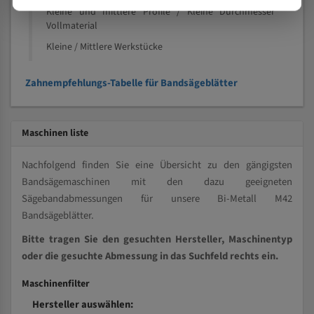
Kleine und mittlere Profile / Kleine Durchmesser
Vollmaterial
Kleine / Mittlere Werkstücke
Zahnempfehlungs-Tabelle für Bandsägeblätter
Maschinen liste
Nachfolgend finden Sie eine Übersicht zu den gängigsten
Bandsägemaschinen mit den dazu geeigneten
Sägebandabmessungen für unsere Bi-Metall M42
Bandsägeblätter.
Bitte tragen Sie den gesuchten Hersteller, Maschinentyp
oder die gesuchte Abmessung in das Suchfeld rechts ein.
Maschinenfilter
Hersteller auswählen: