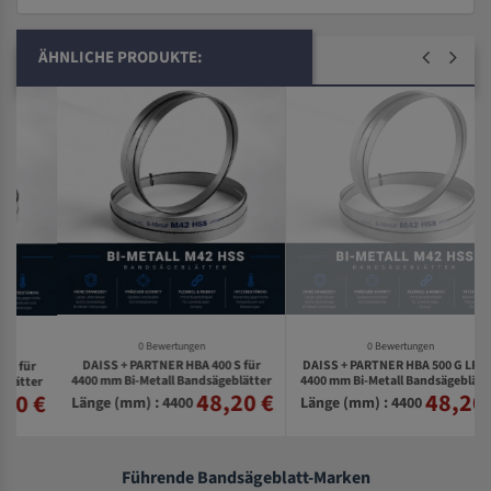
ÄHNLICHE PRODUKTE:
0 Bewertungen
0 Bewertungen
DAISS + PARTNER HBA 400 S für
DAISS + PARTNER HBA 500 G LR für
4400 mm Bi-Metall Bandsägeblätter
4400 mm Bi-Metall Bandsägeblätter
r
48,20 €
48,20 €
€
Länge (mm) : 4400
Länge (mm) : 4400
Führende Bandsägeblatt-Marken