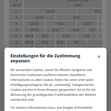
S
Zähne pro Zoll
(mm)
(ZpZ)
2
10/14
8/12
3
10/14
8/12
6/1
4
10/14
8/12
6/10
5/8
5
10/14
8/12
6/10
5/8
6
10/14
8/12
6/10
5/8
8
10/14
8/12
6/10
5/8
4/
10
8/12
6/10
5/8
4/6
×
12
8/12
6/10
4/6
Einstellungen für die Zustimmung
anpassen
15
8/12
6/10
4/5
20
4/6
4/5
Wir verwenden Cookies, damit Sie effizient navigieren und
30
4/5
4/5
bestimmte Funktionen ausführen können. Detaillierte
50
4/5
3/4
Informationen zu allen Cookies finden Sie unten unter jeder
Einwilligungskategorie. Die als „notwendig" kategorisierten
80
3/4
Cookies werden in Ihrem Browser gespeichert, da sie für die
> 100
1,
Aktivierung der grundlegenden Funktionalitäten der Website
unerlässlich sind.
VOLLMATERIAL
Für weitere Informationen dazu, wie Googles Drittanbieter-
Zähne pro