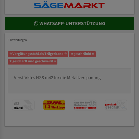
WHATSAPP-UNTERSTÜTZUNG
0 Bewertungen
⭐ Vergütungsstahl als Trägerband ⭐
⭐ geschränkt ⭐
⭐ geschärft und geschweißt ⭐
Verstärktes HSS m42 für die Metallzerspanung