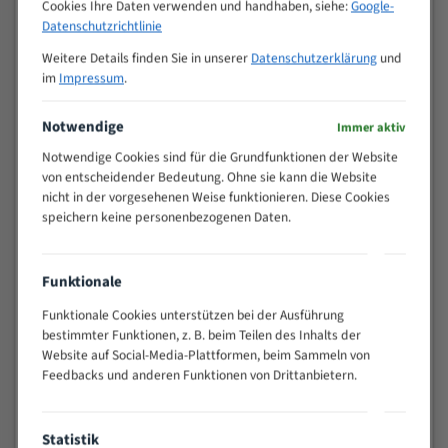
M (mm)
Cookies Ihre Daten verwenden und handhaben, siehe:
Google-
Zoll (ZpZ)
)
Datenschutzrichtlinie
>
10/14
Weitere Details finden Sie in unserer
Datenschutzerklärung
und
25
im
Impressum
.
15 - 40
8/12
25 - 50
6/10
Notwendige
Immer aktiv
35 - 70
5/8
Notwendige Cookies sind für die Grundfunktionen der Website
50 - 120
4/6
von entscheidender Bedeutung. Ohne sie kann die Website
80 - 180
3/4
nicht in der vorgesehenen Weise funktionieren. Diese Cookies
130 -
speichern keine personenbezogenen Daten.
2/3
350
150 -
1,5/2
450
Funktionale
200 -
1,1/1,6
Funktionale Cookies unterstützen bei der Ausführung
600
bestimmter Funktionen, z. B. beim Teilen des Inhalts der
> 500
0,75/1,25
Website auf Social-Media-Plattformen, beim Sammeln von
Feedbacks und anderen Funktionen von Drittanbietern.
Vorteile:
Vielseitiges Bandsägeblatt für verschiedenste
Anwendungen
Statistik