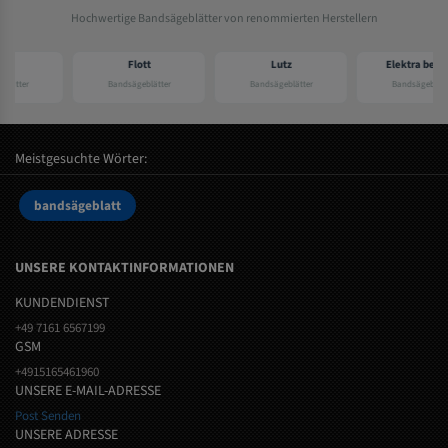
Hochwertige Bandsägeblätter von renommierten Herstellern
Flott
Lutz
Elektra beckum
Bandsägeblätter
Bandsägeblätter
Bandsägeblätter
Meistgesuchte Wörter:
bandsägeblatt
UNSERE KONTAKTINFORMATIONEN
KUNDENDIENST
+49 7161 6567199
GSM
+4915165461960
UNSERE E-MAIL-ADRESSE
Post Senden
UNSERE ADRESSE