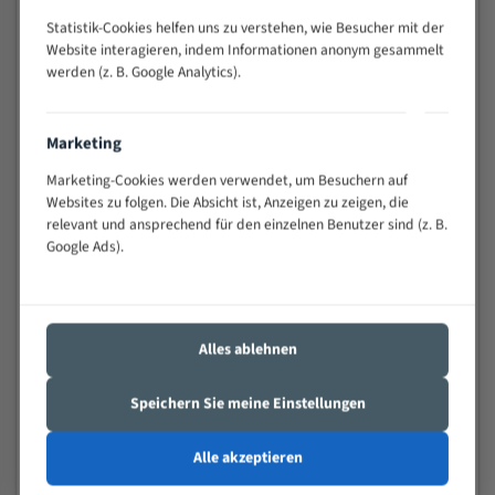
Widerstandsfähig gegen Zahnbruch auch bei
Statistik-Cookies helfen uns zu verstehen, wie Besucher mit der
schwierigen Werkstücken (Materialmischung,
Website interagieren, indem Informationen anonym gesammelt
wechselnde Verbindungslängen)
werden (z. B. Google Analytics).
Sehr geringe Vibration
Äußerst verschleißfest
Marketing
Technische Beschreibung:
Marketing-Cookies werden verwendet, um Besuchern auf
Websites zu folgen. Die Absicht ist, Anzeigen zu zeigen, die
Positiver Spanwinkel
relevant und ansprechend für den einzelnen Benutzer sind (z. B.
Google Ads).
Bandkörper aus hochlegiertem Federstahl
Legierte HSS-beschichtete Zahnspitzen
Spezielle Zahngeometrie und Zahnteilung
Alles ablehnen
Materialien:
Speichern Sie meine Einstellungen
Stahl
Nichteisenmetalle
Alle akzeptieren
Speziell entwickelt für Profile / Rohre