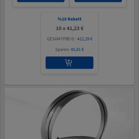
%
10
Rabatt
10 x 41,23 €
GESAMTPREIS :
412,29 €
Sparen:
45,81 €