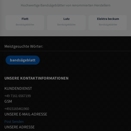
Hochwertige Bandsägeblätter von renommierten Herstellern
Flott
Lutz
Elektra beckum
Bandsägeblätter
Bandsägeblätter
Bandsägeblätter
Meistgesuchte Wörter:
bandsägeblatt
UNSERE KONTAKTINFORMATIONEN
KUNDENDIENST
+49 7161 6567199
GSM
+4915165461960
UNSERE E-MAIL-ADRESSE
Post Senden
UNSERE ADRESSE