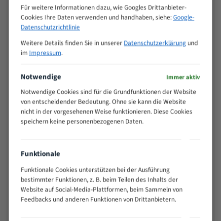
M (mm)
Zoll (ZpZ)
)
Für weitere Informationen dazu, wie Googles Drittanbieter-
Cookies Ihre Daten verwenden und handhaben, siehe:
Google-
>
10/14
Datenschutzrichtlinie
25
15 - 40
8/12
Weitere Details finden Sie in unserer
Datenschutzerklärung
und
im
Impressum
.
25 - 50
6/10
35 - 70
5/8
Notwendige
Immer aktiv
50 - 120
4/6
80 - 180
3/4
Notwendige Cookies sind für die Grundfunktionen der Website
von entscheidender Bedeutung. Ohne sie kann die Website
130 -
2/3
nicht in der vorgesehenen Weise funktionieren. Diese Cookies
350
speichern keine personenbezogenen Daten.
150 -
1,5/2
450
200 -
1,1/1,6
Funktionale
600
> 500
0,75/1,25
Funktionale Cookies unterstützen bei der Ausführung
bestimmter Funktionen, z. B. beim Teilen des Inhalts der
Vorteile:
Website auf Social-Media-Plattformen, beim Sammeln von
Feedbacks und anderen Funktionen von Drittanbietern.
Vielseitiges Bandsägeblatt für verschiedenste
Anwendungen