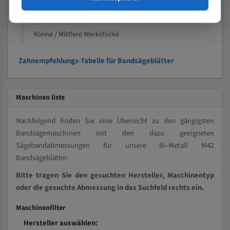
Kleine und mittlere Profile / Kleine Durchmesser
Vollmaterial
Kleine / Mittlere Werkstücke
Zahnempfehlungs-Tabelle für Bandsägeblätter
Maschinen liste
Nachfolgend finden Sie eine Übersicht zu den gängigsten
Bandsägemaschinen mit den dazu geeigneten
Sägebandabmessungen für unsere Bi-Metall M42
Bandsägeblätter.
Bitte tragen Sie den gesuchten Hersteller, Maschinentyp
oder die gesuchte Abmessung in das Suchfeld rechts ein.
Maschinenfilter
Hersteller auswählen: