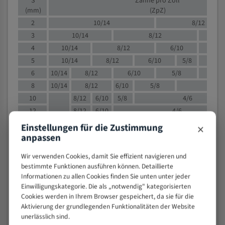
S
Zähne pro Zoll
(mm)
(ZpZ)
2
10/14
8/12
3
10/14
8/12
6/1
4
10/14
8/12
6/10
5/8
5
10/14
8/12
6/10
5/8
6
10/14
8/12
6/10
5/8
8
10/14
8/12
6/10
5/8
4/
10
8/12
6/10
5/8
4/6
12
8/12
6/10
4/6
15
8/12
6/10
4/5
×
Einstellungen für die Zustimmung
20
4/6
4/5
anpassen
30
4/5
4/5
Wir verwenden Cookies, damit Sie effizient navigieren und
50
4/5
3/4
bestimmte Funktionen ausführen können. Detaillierte
80
3/4
Informationen zu allen Cookies finden Sie unten unter jeder
Einwilligungskategorie. Die als „notwendig" kategorisierten
> 100
1,
Cookies werden in Ihrem Browser gespeichert, da sie für die
Aktivierung der grundlegenden Funktionalitäten der Website
VOLLMATERIAL
unerlässlich sind.
Zähne pro