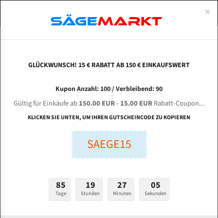
0
×
Spezialstahl Gehärtet
Uddeholm
Glatte
Eine Schneide, doppelte Fase
Spezialstahl
Standart
ÜBER UNS
DEUTSCH
Startseite
Bandsägeblätter Für Metall
Bi-Metal M42 (Standardgröße)
Dai
Uddeholm Gehärtet
Spezialstahl
Konvex
Zwei Schneiden, vierfache Fase
Uddeholm
gehärtete Zahnspitzen
ABOUTS
ENGLISH
GLÜCKWUNSCH! 15 € RABATT AB 150 € EINKAUFSWERT
Flexback
Gehärtete zahnspitzen
Konkav
Flexback Meterware
DAISS + PARTNER HBS 260 S für 4150 mm Bi-
FRANCE
Kupon Anzahl: 100 / Verbleibend: 90
Dachzahnung
Bi-Metall Meterware
Metall Bandsägeblätter
Gültig für Einkäufe ab
150.00 EUR
-
15.00 EUR
Rabatt-Coupon...
Fleischerei Bandsägeblätter
KLICKEN SIE UNTEN, UM IHREN GUTSCHEINCODE ZU KOPIEREN
Länge (mm):
Bandmesser Glatt Meterware
SAEGE15
mm
Bandmesser Dachzahnung Meterware
Breite (mm):
Konkav Meterware
mm
85
19
27
04
Konvex Meterware
Tage
Stunden
Minuten
Sekunden
Stärken + Zahnteilung:
mm