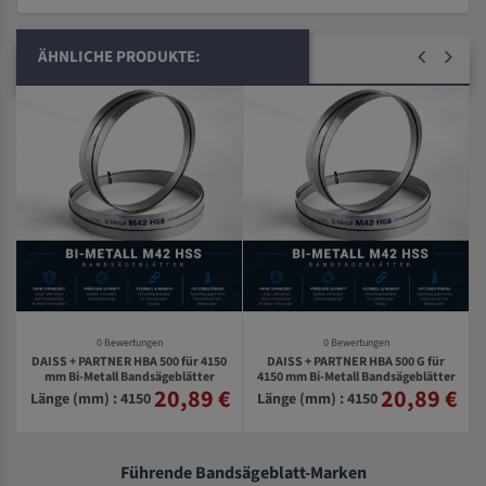
ÄHNLICHE PRODUKTE:
0 Bewertungen
0 Bewertungen
DAISS + PARTNER HBA 500 für 4150
DAISS + PARTNER HBA 500 G für
0
mm Bi-Metall Bandsägeblätter
4150 mm Bi-Metall Bandsägeblätter
20,89 €
20,89 €
€
Länge (mm) : 4150
Länge (mm) : 4150
Führende Bandsägeblatt-Marken