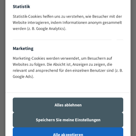
Widerstandsfähig gegen Zahnbruch auch bei
Statistik
schwierigen Werkstücken (Materialmischung,
Statistik-Cookies helfen uns zu verstehen, wie Besucher mit der
wechselnde Verbindungslängen)
Website interagieren, indem Informationen anonym gesammelt
Sehr geringe Vibration
werden (z. B. Google Analytics).
Äußerst verschleißfest
Marketing
Technische Beschreibung:
Marketing-Cookies werden verwendet, um Besuchern auf
Positiver Spanwinkel
Websites zu folgen. Die Absicht ist, Anzeigen zu zeigen, die
Bandkörper aus hochlegiertem Federstahl
relevant und ansprechend für den einzelnen Benutzer sind (z. B.
Google Ads).
Legierte HSS-beschichtete Zahnspitzen
Spezielle Zahngeometrie und Zahnteilung
Materialien:
Alles ablehnen
Stahl
Speichern Sie meine Einstellungen
Nichteisenmetalle
Speziell entwickelt für Profile / Rohre
Alle akzeptieren