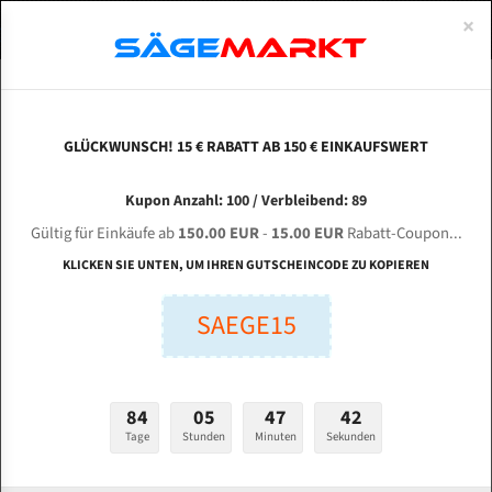
0
×
Spezialstahl Gehärtet
Uddeholm
Glatte
Eine Schneide, doppelte Fase
Spezialstahl
Standart
ÜBER UNS
DEUTSCH
Startseite
Bandsägeblätter Für Metall
Bi-Metal M42 (Standardgröße)
Dai
Uddeholm Gehärtet
Spezialstahl
Konvex
Zwei Schneiden, vierfache Fase
Uddeholm
gehärtete Zahnspitzen
ABOUTS
ENGLISH
GLÜCKWUNSCH! 15 € RABATT AB 150 € EINKAUFSWERT
Flexback
Gehärtete zahnspitzen
Konkav
Flexback Meterware
DAISS + PARTNER HBA 260 S-CNC für 4150 mm
FRANCE
Kupon Anzahl: 100 / Verbleibend: 89
Dachzahnung
Bi-Metall Meterware
Bi-Metall Bandsägeblätter
Gültig für Einkäufe ab
150.00 EUR
-
15.00 EUR
Rabatt-Coupon...
Fleischerei Bandsägeblätter
KLICKEN SIE UNTEN, UM IHREN GUTSCHEINCODE ZU KOPIEREN
Länge (mm):
Bandmesser Glatt Meterware
SAEGE15
mm
Bandmesser Dachzahnung Meterware
Breite (mm):
Konkav Meterware
mm
84
05
47
41
Konvex Meterware
Tage
Stunden
Minuten
Sekunden
Stärken + Zahnteilung:
mm