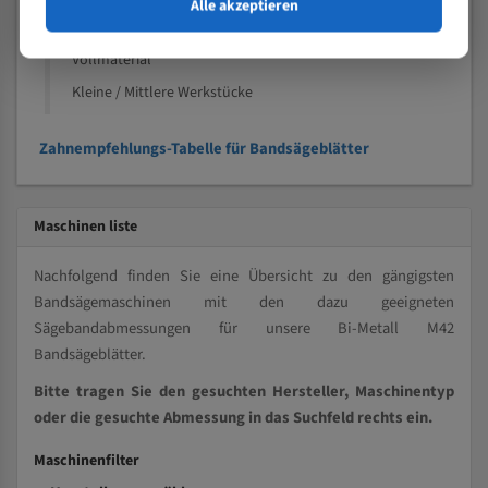
Speziell entwickelt für Profile / Rohre
Alle akzeptieren
Kleine und mittlere Profile / Kleine Durchmesser
Vollmaterial
Kleine / Mittlere Werkstücke
Zahnempfehlungs-Tabelle für Bandsägeblätter
Maschinen liste
Nachfolgend finden Sie eine Übersicht zu den gängigsten
Bandsägemaschinen mit den dazu geeigneten
Sägebandabmessungen für unsere Bi-Metall M42
Bandsägeblätter.
Bitte tragen Sie den gesuchten Hersteller, Maschinentyp
oder die gesuchte Abmessung in das Suchfeld rechts ein.
Maschinenfilter