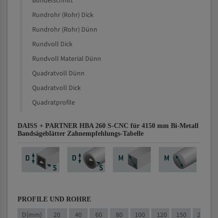
Bündelschnitt
Rundrohr (Rohr) Dick
Rundrohr (Rohr) Dünn
Rundvoll Dick
Rundvoll Material Dünn
Quadratvoll Dünn
Quadratvoll Dick
Quadratprofile
DAISS + PARTNER HBA 260 S-CNC für 4150 mm Bi-Metall
Bandsägeblätter Zahnempfehlungs-Tabelle
PROFILE UND ROHRE
D(mm)
20
40
60
80
100
120
150
200