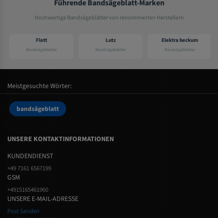
Führende Bandsägeblatt-Marken
Hochwertige Bandsägeblätter von renommierten Herstellern
Flott
Lutz
Elektra beckum
Bandsägeblätter
Bandsägeblätter
Bandsägeblätter
Meistgesuchte Wörter:
bandsägeblatt
UNSERE KONTAKTINFORMATIONEN
KUNDENDIENST
+49 7161 6567199
GSM
+4915165461960
UNSERE E-MAIL-ADRESSE
Post Senden