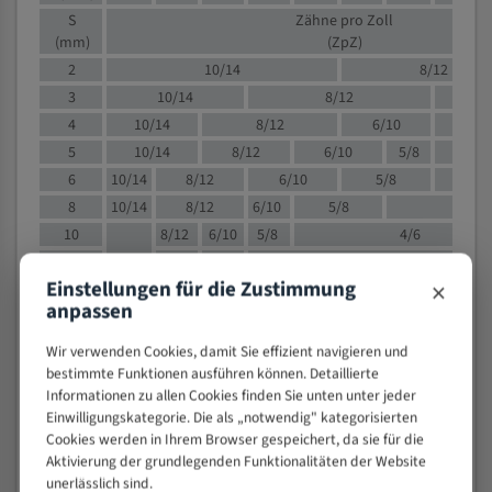
S
Zähne pro Zoll
(mm)
(ZpZ)
2
10/14
8/12
3
10/14
8/12
6/1
4
10/14
8/12
6/10
5/8
5
10/14
8/12
6/10
5/8
6
10/14
8/12
6/10
5/8
8
10/14
8/12
6/10
5/8
4/
10
8/12
6/10
5/8
4/6
12
8/12
6/10
4/6
×
Einstellungen für die Zustimmung
15
8/12
6/10
4/5
anpassen
20
4/6
4/5
30
4/5
4/5
Wir verwenden Cookies, damit Sie effizient navigieren und
50
4/5
3/4
bestimmte Funktionen ausführen können. Detaillierte
Informationen zu allen Cookies finden Sie unten unter jeder
80
3/4
Einwilligungskategorie. Die als „notwendig" kategorisierten
> 100
1,
Cookies werden in Ihrem Browser gespeichert, da sie für die
Aktivierung der grundlegenden Funktionalitäten der Website
VOLLMATERIAL
unerlässlich sind.