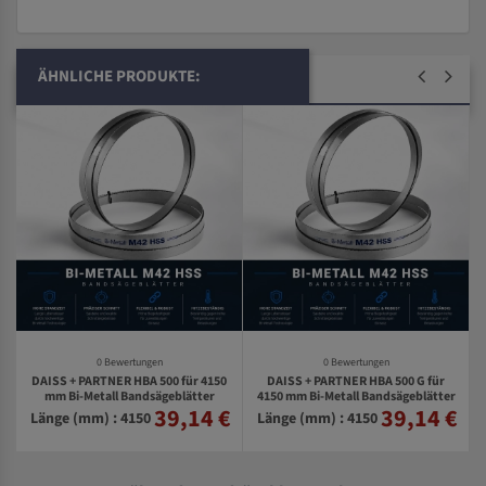
ÄHNLICHE PRODUKTE:
0 Bewertungen
0 Bewertungen
DAISS + PARTNER HBA 500 für 4150
DAISS + PARTNER HBA 500 G für
0
mm Bi-Metall Bandsägeblätter
4150 mm Bi-Metall Bandsägeblätter
39,14 €
39,14 €
€
Länge (mm) : 4150
Länge (mm) : 4150