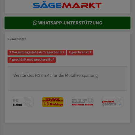
WHATSAPP-UNTERSTÜTZUNG
0 Bewertungen
⭐ Vergütungsstahl als Trägerband ⭐
⭐ geschränkt ⭐
⭐ geschärft und geschweißt ⭐
Verstärktes HSS m42 für die Metallzerspanung