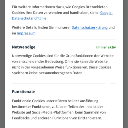
Zähne pro
M (mm)
Für weitere Informationen dazu, wie Googles Drittanbieter-
Zoll (ZpZ)
)
Cookies Ihre Daten verwenden und handhaben, siehe:
Google-
>
Datenschutzrichtlinie
10/14
25
Weitere Details finden Sie in unserer
Datenschutzerklärung
und
15 - 40
8/12
im
Impressum
.
25 - 50
6/10
35 - 70
5/8
Notwendige
Immer aktiv
50 - 120
4/6
Notwendige Cookies sind für die Grundfunktionen der Website
80 - 180
3/4
von entscheidender Bedeutung. Ohne sie kann die Website
130 -
nicht in der vorgesehenen Weise funktionieren. Diese Cookies
2/3
350
speichern keine personenbezogenen Daten.
150 -
1,5/2
450
200 -
Funktionale
1,1/1,6
600
Funktionale Cookies unterstützen bei der Ausführung
> 500
0,75/1,25
bestimmter Funktionen, z. B. beim Teilen des Inhalts der
Vorteile:
Website auf Social-Media-Plattformen, beim Sammeln von
Feedbacks und anderen Funktionen von Drittanbietern.
Vielseitiges Bandsägeblatt für verschiedenste