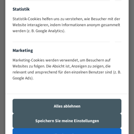
Anwendungen
Statistik
Widerstandsfähig gegen Zahnbruch auch bei
schwierigen Werkstücken (Materialmischung,
Statistik-Cookies helfen uns zu verstehen, wie Besucher mit der
wechselnde Verbindungslängen)
Website interagieren, indem Informationen anonym gesammelt
Sehr geringe Vibration
werden (z. B. Google Analytics).
Äußerst verschleißfest
Marketing
Technische Beschreibung:
Marketing-Cookies werden verwendet, um Besuchern auf
Positiver Spanwinkel
Websites zu folgen. Die Absicht ist, Anzeigen zu zeigen, die
relevant und ansprechend für den einzelnen Benutzer sind (z. B.
Bandkörper aus hochlegiertem Federstahl
Google Ads).
Legierte HSS-beschichtete Zahnspitzen
Spezielle Zahngeometrie und Zahnteilung
Materialien:
Alles ablehnen
Stahl
Speichern Sie meine Einstellungen
Nichteisenmetalle