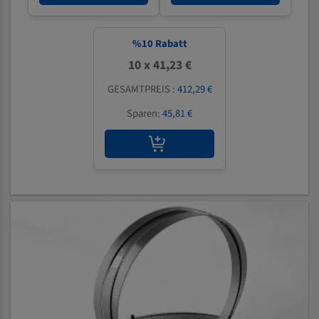
%
10
Rabatt
10 x 41,23 €
GESAMTPREIS :
412,29 €
Sparen:
45,81 €