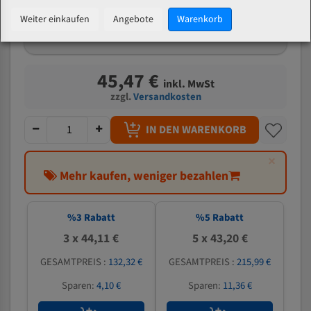
mm
Weiter einkaufen
Angebote
Warenkorb
Welche Zahn soll ich wählen?
45,47 €
inkl. MwSt
zzgl.
Versandkosten
IN DEN WARENKORB
×
Mehr kaufen, weniger bezahlen
%
3
Rabatt
%
5
Rabatt
3 x 44,11 €
5 x 43,20 €
GESAMTPREIS :
132,32 €
GESAMTPREIS :
215,99 €
Sparen:
4,10 €
Sparen:
11,36 €