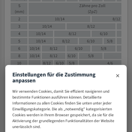
S
Zähne pro Zoll
(mm)
(ZpZ)
2
10/14
8/12
3
10/14
8/12
6/1
4
10/14
8/12
6/10
5/8
5
10/14
8/12
6/10
5/8
6
10/14
8/12
6/10
5/8
8
10/14
8/12
6/10
5/8
4/
10
8/12
6/10
5/8
4/6
12
8/12
6/10
4/6
×
Einstellungen für die Zustimmung
15
8/12
6/10
4/5
anpassen
20
4/6
4/5
Wir verwenden Cookies, damit Sie effizient navigieren und
30
4/5
4/5
bestimmte Funktionen ausführen können. Detaillierte
50
4/5
3/4
Informationen zu allen Cookies finden Sie unten unter jeder
80
3/4
Einwilligungskategorie. Die als „notwendig" kategorisierten
Cookies werden in Ihrem Browser gespeichert, da sie für die
> 100
1,
Aktivierung der grundlegenden Funktionalitäten der Website
unerlässlich sind.
VOLLMATERIAL