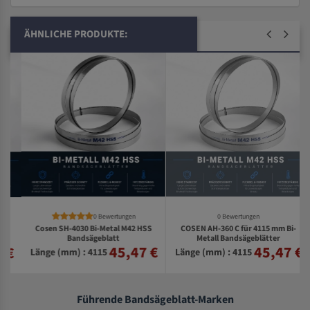
ÄHNLICHE PRODUKTE:
0 Bewertungen
0 Bewertungen
Cosen SH-4030 Bi-Metal M42 HSS
COSEN AH-360 C für 4115 mm Bi-
Bandsägeblatt
Metall Bandsägeblätter
45,47 €
45,47 €
€
Länge (mm) : 4115
Länge (mm) : 4115
Führende Bandsägeblatt-Marken