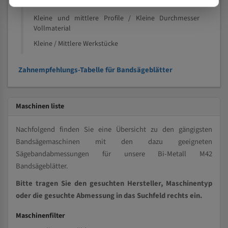
Speziell entwickelt für Profile / Rohre
Kleine und mittlere Profile / Kleine Durchmesser
Vollmaterial
Kleine / Mittlere Werkstücke
Zahnempfehlungs-Tabelle für Bandsägeblätter
Maschinen liste
Nachfolgend finden Sie eine Übersicht zu den gängigsten
Bandsägemaschinen mit den dazu geeigneten
Sägebandabmessungen für unsere Bi-Metall M42
Bandsägeblätter.
Bitte tragen Sie den gesuchten Hersteller, Maschinentyp
oder die gesuchte Abmessung in das Suchfeld rechts ein.
Maschinenfilter