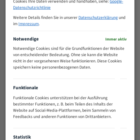
Cookies Ihre Daten verwenden und handhaben, siehe:
Google-
Zähne pro
M (mm)
Datenschutzrichtlinie
Zoll (ZpZ)
)
Weitere Details finden Sie in unserer
Datenschutzerklärung
und
>
10/14
im
Impressum
.
25
15 - 40
8/12
Notwendige
Immer aktiv
25 - 50
6/10
35 - 70
5/8
Notwendige Cookies sind für die Grundfunktionen der Website
von entscheidender Bedeutung. Ohne sie kann die Website
50 - 120
4/6
nicht in der vorgesehenen Weise funktionieren. Diese Cookies
80 - 180
3/4
speichern keine personenbezogenen Daten.
130 -
2/3
350
150 -
Funktionale
1,5/2
450
Funktionale Cookies unterstützen bei der Ausführung
200 -
1,1/1,6
bestimmter Funktionen, z. B. beim Teilen des Inhalts der
600
Website auf Social-Media-Plattformen, beim Sammeln von
> 500
0,75/1,25
Feedbacks und anderen Funktionen von Drittanbietern.
Vorteile:
Vielseitiges Bandsägeblatt für verschiedenste
Statistik