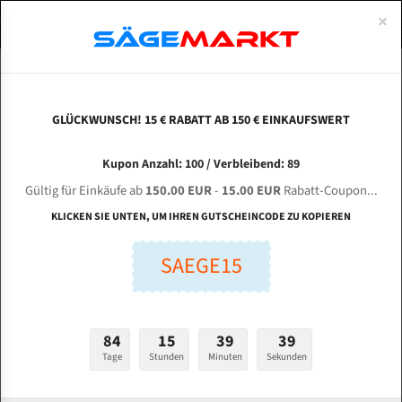
0
×
Spezialstahl Gehärtet
Uddeholm
Glatte
Eine Schneide, doppelte Fase
Spezialstahl
Standart
ÜBER UNS
DEUTSCH
Startseite
Bandsägeblätter Für Metall
Bi-Metal M42 (Standardgröße)
Cos
Uddeholm Gehärtet
Spezialstahl
Konvex
Zwei Schneiden, vierfache Fase
Uddeholm
gehärtete Zahnspitzen
ABOUTS
ENGLISH
GLÜCKWUNSCH! 15 € RABATT AB 150 € EINKAUFSWERT
Flexback
Gehärtete zahnspitzen
Konkav
Flexback Meterware
COSEN AH-360 C für 4115 mm Bi-Metall
FRANCE
Kupon Anzahl: 100 / Verbleibend: 89
Dachzahnung
Bi-Metall Meterware
Bandsägeblätter
Gültig für Einkäufe ab
150.00 EUR
-
15.00 EUR
Rabatt-Coupon...
Bandsägeblätter für Cosen
Fleischerei Bandsägeblätter
KLICKEN SIE UNTEN, UM IHREN GUTSCHEINCODE ZU KOPIEREN
Bandmesser Glatt Meterware
SAEGE15
Länge (mm):
Bandmesser Dachzahnung Meterware
mm
Breite (mm):
Konkav Meterware
84
15
39
38
mm
Konvex Meterware
Tage
Stunden
Minuten
Sekunden
Stärken + Zahnteilung: