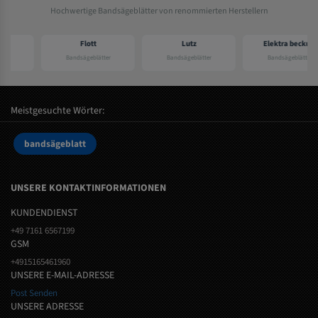
Hochwertige Bandsägeblätter von renommierten Herstellern
Flott
Lutz
Elektra beckum
Bandsägeblätter
Bandsägeblätter
Bandsägeblätter
Meistgesuchte Wörter:
bandsägeblatt
UNSERE KONTAKTINFORMATIONEN
KUNDENDIENST
+49 7161 6567199
GSM
+4915165461960
UNSERE E-MAIL-ADRESSE
Post Senden
UNSERE ADRESSE