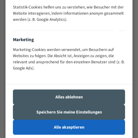
Anwendungen
Statistik-Cookies helfen uns zu verstehen, wie Besucher mit der
Widerstandsfähig gegen Zahnbruch auch bei
Website interagieren, indem Informationen anonym gesammelt
schwierigen Werkstücken (Materialmischung,
werden (z. B. Google Analytics).
wechselnde Verbindungslängen)
Sehr geringe Vibration
Marketing
Äußerst verschleißfest
Marketing-Cookies werden verwendet, um Besuchern auf
Technische Beschreibung:
Websites zu folgen. Die Absicht ist, Anzeigen zu zeigen, die
relevant und ansprechend für den einzelnen Benutzer sind (z. B.
Positiver Spanwinkel
Google Ads).
Bandkörper aus hochlegiertem Federstahl
Legierte HSS-beschichtete Zahnspitzen
Spezielle Zahngeometrie und Zahnteilung
Alles ablehnen
Materialien:
Speichern Sie meine Einstellungen
Stahl
Alle akzeptieren
Nichteisenmetalle