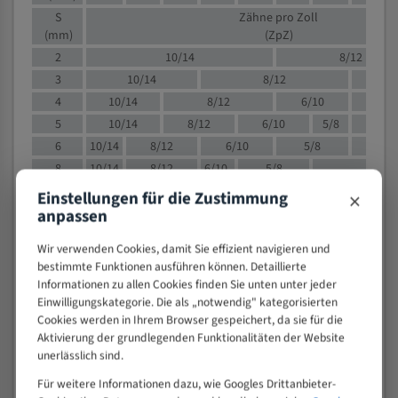
S
Zähne pro Zoll
(mm)
(ZpZ)
2
10/14
8/12
3
10/14
8/12
6/1
4
10/14
8/12
6/10
5/8
5
10/14
8/12
6/10
5/8
6
10/14
8/12
6/10
5/8
8
10/14
8/12
6/10
5/8
4/
10
8/12
6/10
5/8
4/6
×
Einstellungen für die Zustimmung
12
8/12
6/10
4/6
anpassen
15
8/12
6/10
4/5
Wir verwenden Cookies, damit Sie effizient navigieren und
20
4/6
4/5
bestimmte Funktionen ausführen können. Detaillierte
30
4/5
4/5
Informationen zu allen Cookies finden Sie unten unter jeder
50
4/5
3/4
Einwilligungskategorie. Die als „notwendig" kategorisierten
Cookies werden in Ihrem Browser gespeichert, da sie für die
80
3/4
Aktivierung der grundlegenden Funktionalitäten der Website
> 100
1,
unerlässlich sind.
Für weitere Informationen dazu, wie Googles Drittanbieter-
VOLLMATERIAL