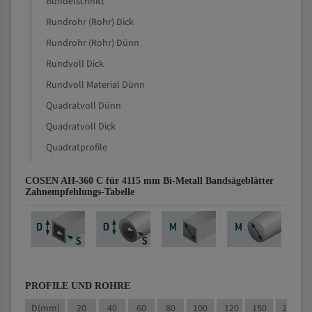
Bündelschnitt
Rundrohr (Rohr) Dick
Rundrohr (Rohr) Dünn
Rundvoll Dick
Rundvoll Material Dünn
Quadratvoll Dünn
Quadratvoll Dick
Quadratprofile
COSEN AH-360 C für 4115 mm Bi-Metall Bandsägeblätter
Zahnempfehlungs-Tabelle
PROFILE UND ROHRE
D(mm)
20
40
60
80
100
120
150
200