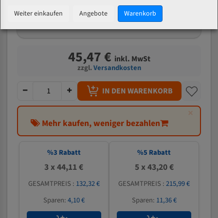
mm
Weiter einkaufen
Angebote
Warenkorb
Welche Zahn soll ich wählen?
45,47 €
inkl. MwSt
zzgl.
Versandkosten
IN DEN WARENKORB
×
Mehr kaufen, weniger bezahlen
%
3
Rabatt
%
5
Rabatt
3 x 44,11 €
5 x 43,20 €
GESAMTPREIS :
132,32 €
GESAMTPREIS :
215,99 €
Sparen:
4,10 €
Sparen:
11,36 €