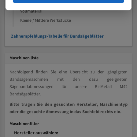
Kleine und mittlere Profile / Kleine Durchmesser
Vollmaterial
Kleine / Mittlere Werkstücke
Zahnempfehlungs-Tabelle für Bandsägeblätter
Maschinen liste
Nachfolgend finden Sie eine Übersicht zu den gängigsten
Bandsägemaschinen mit den dazu geeigneten
Sägebandabmessungen für unsere Bi-Metall M42
Bandsägeblätter.
Bitte tragen Sie den gesuchten Hersteller, Maschinentyp
oder die gesuchte Abmessung in das Suchfeld rechts ein.
Maschinenfilter
Hersteller auswählen: