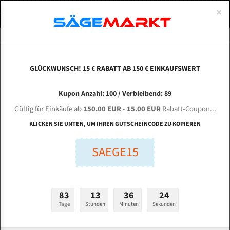
0
×
Spezialstahl Gehärtet
Uddeholm
Glatte
Eine Schneide, doppelte Fase
Spezialstahl
Standart
ÜBER UNS
DEUTSCH
Startseite
Bandsägeblätter Für Metall
Bi-Metal M42 (Standardgröße)
Cor
Uddeholm Gehärtet
Spezialstahl
Konvex
Zwei Schneiden, vierfache Fase
Uddeholm
gehärtete Zahnspitzen
ABOUTS
ENGLISH
GLÜCKWUNSCH! 15 € RABATT AB 150 € EINKAUFSWERT
Flexback
Gehärtete zahnspitzen
Konkav
Flexback Meterware
CORMAK S - 350 für 4115 mm Bi-Metall
FRANCE
Kupon Anzahl: 100 / Verbleibend: 89
Dachzahnung
Bi-Metall Meterware
Bandsägeblätter
Gültig für Einkäufe ab
150.00 EUR
-
15.00 EUR
Rabatt-Coupon...
Fleischerei Bandsägeblätter
KLICKEN SIE UNTEN, UM IHREN GUTSCHEINCODE ZU KOPIEREN
Länge (mm):
Bandmesser Glatt Meterware
SAEGE15
mm
Bandmesser Dachzahnung Meterware
Breite (mm):
Konkav Meterware
mm
83
13
36
23
Konvex Meterware
Tage
Stunden
Minuten
Sekunden
Stärken + Zahnteilung:
mm