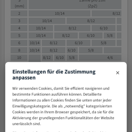
S
Zähne pro Zoll
(mm)
(ZpZ)
2
10/14
8/12
3
10/14
8/12
6/1
4
10/14
8/12
6/10
5/8
5
10/14
8/12
6/10
5/8
6
10/14
8/12
6/10
5/8
8
10/14
8/12
6/10
5/8
4/
10
8/12
6/10
5/8
4/6
12
8/12
6/10
4/6
×
Einstellungen für die Zustimmung
15
8/12
6/10
4/5
anpassen
20
4/6
4/5
30
4/5
4/5
Wir verwenden Cookies, damit Sie effizient navigieren und
bestimmte Funktionen ausführen können. Detaillierte
50
4/5
3/4
Informationen zu allen Cookies finden Sie unten unter jeder
80
3/4
Einwilligungskategorie. Die als „notwendig" kategorisierten
> 100
1,
Cookies werden in Ihrem Browser gespeichert, da sie für die
Aktivierung der grundlegenden Funktionalitäten der Website
VOLLMATERIAL
unerlässlich sind.
Zähne pro