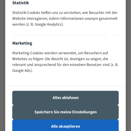
Statistik
Widerstandsfähig gegen Zahnbruch auch bei
schwierigen Werkstücken (Materialmischung,
Statistik-Cookies helfen uns zu verstehen, wie Besucher mit der
wechselnde Verbindungslängen)
Website interagieren, indem Informationen anonym gesammelt
werden (z. B. Google Analytics).
Sehr geringe Vibration
Äußerst verschleißfest
Marketing
Technische Beschreibung:
Marketing-Cookies werden verwendet, um Besuchern auf
Positiver Spanwinkel
Websites zu folgen. Die Absicht ist, Anzeigen zu zeigen, die
relevant und ansprechend für den einzelnen Benutzer sind (z. B.
Bandkörper aus hochlegiertem Federstahl
Google Ads).
Legierte HSS-beschichtete Zahnspitzen
Spezielle Zahngeometrie und Zahnteilung
Alles ablehnen
Materialien:
Stahl
Speichern Sie meine Einstellungen
Nichteisenmetalle
Alle akzeptieren
Speziell entwickelt für Profile / Rohre