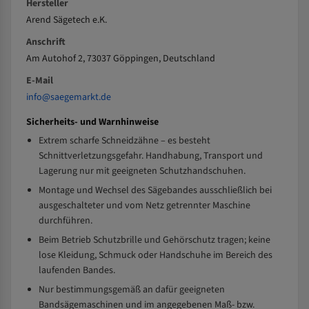
Hersteller
Arend Sägetech e.K.
Anschrift
Am Autohof 2, 73037 Göppingen, Deutschland
E-Mail
info@saegemarkt.de
Sicherheits- und Warnhinweise
Extrem scharfe Schneidzähne – es besteht
Schnittverletzungsgefahr. Handhabung, Transport und
Lagerung nur mit geeigneten Schutzhandschuhen.
Montage und Wechsel des Sägebandes ausschließlich bei
ausgeschalteter und vom Netz getrennter Maschine
durchführen.
Beim Betrieb Schutzbrille und Gehörschutz tragen; keine
lose Kleidung, Schmuck oder Handschuhe im Bereich des
laufenden Bandes.
Nur bestimmungsgemäß an dafür geeigneten
Bandsägemaschinen und im angegebenen Maß- bzw.