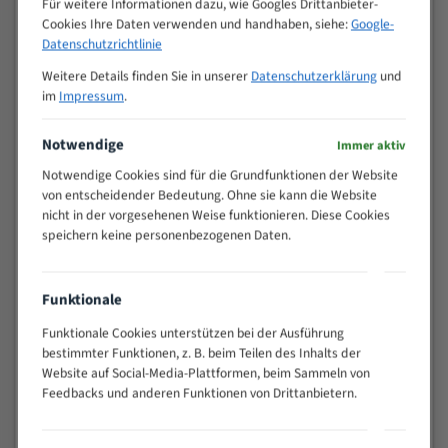
Für weitere Informationen dazu, wie Googles Drittanbieter-
M (mm)
Zoll (ZpZ)
)
Cookies Ihre Daten verwenden und handhaben, siehe:
Google-
>
Datenschutzrichtlinie
10/14
25
Weitere Details finden Sie in unserer
Datenschutzerklärung
und
15 - 40
8/12
im
Impressum
.
25 - 50
6/10
35 - 70
5/8
Notwendige
Immer aktiv
50 - 120
4/6
Notwendige Cookies sind für die Grundfunktionen der Website
80 - 180
3/4
von entscheidender Bedeutung. Ohne sie kann die Website
130 -
nicht in der vorgesehenen Weise funktionieren. Diese Cookies
2/3
350
speichern keine personenbezogenen Daten.
150 -
1,5/2
450
200 -
Funktionale
1,1/1,6
600
Funktionale Cookies unterstützen bei der Ausführung
> 500
0,75/1,25
bestimmter Funktionen, z. B. beim Teilen des Inhalts der
Website auf Social-Media-Plattformen, beim Sammeln von
Vorteile:
Feedbacks und anderen Funktionen von Drittanbietern.
Vielseitiges Bandsägeblatt für verschiedenste
Anwendungen