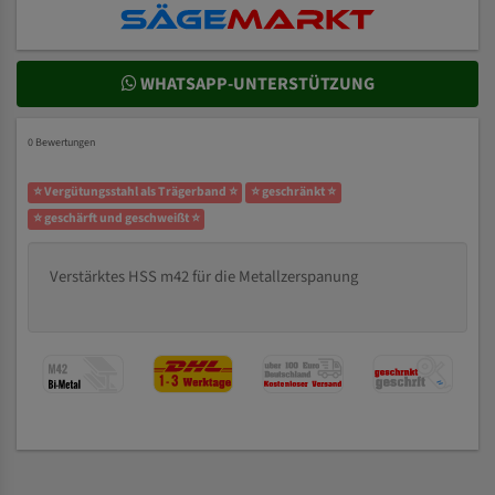
WHATSAPP-UNTERSTÜTZUNG
0 Bewertungen
⭐ Vergütungsstahl als Trägerband ⭐
⭐ geschränkt ⭐
⭐ geschärft und geschweißt ⭐
Verstärktes HSS m42 für die Metallzerspanung