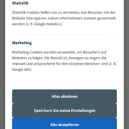
Statistik
Widerstandsfähig gegen Zahnbruch auch bei
schwierigen Werkstücken (Materialmischung,
Statistik-Cookies helfen uns zu verstehen, wie Besucher mit der
wechselnde Verbindungslängen)
Website interagieren, indem Informationen anonym gesammelt
werden (z. B. Google Analytics).
Sehr geringe Vibration
Äußerst verschleißfest
Marketing
Technische Beschreibung:
Marketing-Cookies werden verwendet, um Besuchern auf
Positiver Spanwinkel
Websites zu folgen. Die Absicht ist, Anzeigen zu zeigen, die
relevant und ansprechend für den einzelnen Benutzer sind (z. B.
Bandkörper aus hochlegiertem Federstahl
Google Ads).
Legierte HSS-beschichtete Zahnspitzen
Spezielle Zahngeometrie und Zahnteilung
Alles ablehnen
Materialien:
Stahl
Speichern Sie meine Einstellungen
Nichteisenmetalle
Alle akzeptieren
Speziell entwickelt für Profile / Rohre