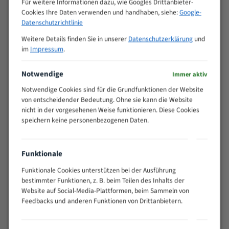
Für weitere Informationen dazu, wie Googles Drittanbieter-
M (mm)
Zoll (ZpZ)
)
Cookies Ihre Daten verwenden und handhaben, siehe:
Google-
>
Datenschutzrichtlinie
10/14
25
Weitere Details finden Sie in unserer
Datenschutzerklärung
und
15 - 40
8/12
im
Impressum
.
25 - 50
6/10
35 - 70
5/8
Notwendige
Immer aktiv
50 - 120
4/6
Notwendige Cookies sind für die Grundfunktionen der Website
80 - 180
3/4
von entscheidender Bedeutung. Ohne sie kann die Website
130 -
nicht in der vorgesehenen Weise funktionieren. Diese Cookies
2/3
350
speichern keine personenbezogenen Daten.
150 -
1,5/2
450
200 -
Funktionale
1,1/1,6
600
Funktionale Cookies unterstützen bei der Ausführung
> 500
0,75/1,25
bestimmter Funktionen, z. B. beim Teilen des Inhalts der
Website auf Social-Media-Plattformen, beim Sammeln von
Vorteile:
Feedbacks und anderen Funktionen von Drittanbietern.
Vielseitiges Bandsägeblatt für verschiedenste
Anwendungen