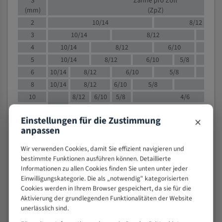
S
Zähne pro Zoll
(mm)
(ZpZ)
2
10/14
8/12
3
10/14
8/12
6/1
4
10/14
8/12
6/10
5/8
5
10/14
8/12
6/10
5/8
6
10/14
8/12
6/10
5/8
8
10/14
8/12
6/10
5/8
4/
10
8/12
6/10
5/8
4/6
12
8/12
6/10
4/6
×
Einstellungen für die Zustimmung
15
8/12
6/10
4/5
anpassen
20
4/6
4/5
30
4/5
4/5
Wir verwenden Cookies, damit Sie effizient navigieren und
bestimmte Funktionen ausführen können. Detaillierte
50
4/5
3/4
Informationen zu allen Cookies finden Sie unten unter jeder
80
3/4
Einwilligungskategorie. Die als „notwendig" kategorisierten
> 100
1,
Cookies werden in Ihrem Browser gespeichert, da sie für die
Aktivierung der grundlegenden Funktionalitäten der Website
VOLLMATERIAL
unerlässlich sind.
Zähne pro