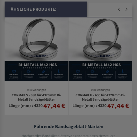
ÄHNLICHE PRODUKTE:
0 Bewertungen
0 Bewertungen
CORMAK S - 380 für 4320 mm Bi-
CORMAK H - 400 für 4320 mm Bi-
Metall Bandsägeblätter
Metall Bandsägeblätter
47,44 €
47,44 €
€
Länge (mm) : 4320
Länge (mm) : 4320
Führende Bandsägeblatt-Marken
Hochwertige Bandsägeblätter von renommierten Herstellern