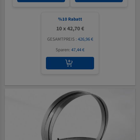
%
10
Rabatt
10 x 42,70 €
GESAMTPREIS :
426,96 €
Sparen:
47,44 €