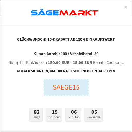
0
×
Spezialstahl Gehärtet
Uddeholm
Glatte
Eine Schneide, doppelte Fase
Spezialstahl
Standart
ÜBER UNS
DEUTSCH
Startseite
Bandsägeblätter Für Metall
Bi-Metal M42 (Standardgröße)
Cor
Uddeholm Gehärtet
Spezialstahl
Konvex
Zwei Schneiden, vierfache Fase
Uddeholm
gehärtete Zahnspitzen
ABOUTS
ENGLISH
GLÜCKWUNSCH! 15 € RABATT AB 150 € EINKAUFSWERT
Flexback
Gehärtete zahnspitzen
Konkav
Flexback Meterware
CORMAK H - 400 für 4320 mm Bi-Metall
FRANCE
Kupon Anzahl: 100 / Verbleibend: 89
Dachzahnung
Bi-Metall Meterware
Bandsägeblätter
Gültig für Einkäufe ab
150.00 EUR
-
15.00 EUR
Rabatt-Coupon...
Fleischerei Bandsägeblätter
KLICKEN SIE UNTEN, UM IHREN GUTSCHEINCODE ZU KOPIEREN
Länge (mm):
Bandmesser Glatt Meterware
SAEGE15
mm
Bandmesser Dachzahnung Meterware
Breite (mm):
Konkav Meterware
mm
82
15
06
04
Konvex Meterware
Tage
Stunden
Minuten
Sekunden
Stärken + Zahnteilung:
mm