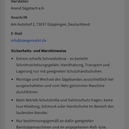
Hersteller
Arend Sägetech e.K.
Anschrift
Am Autohof 2, 73037 Göppingen, Deutschland
E-Mail
info@saegemarkt.de
Sicherheits- und Warnhinweise
Extrem scharfe Schneidzähne – es besteht
Schnittverletzungsgefahr. Handhabung, Transport und
Lagerung nur mit geeigneten Schutzhandschuhen.
Montage und Wechsel des Sägebandes ausschließlich bei
ausgeschalteter und vom Netz getrennter Maschine
durchführen.
Beim Betrieb Schutzbrille und Gehörschutz tragen; keine
lose Kleidung, Schmuck oder Handschuhe im Bereich des
laufenden Bandes.
Nur bestimmungsgemäß an dafür geeigneten
Bandsägemaschinen und im angegebenen Maß- bzw.