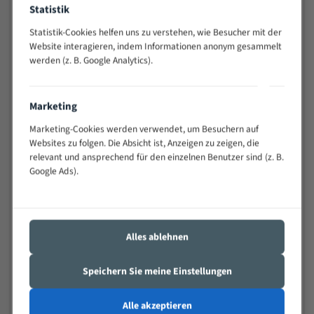
Statistik
Widerstandsfähig gegen Zahnbruch auch bei
schwierigen Werkstücken (Materialmischung,
Statistik-Cookies helfen uns zu verstehen, wie Besucher mit der
wechselnde Verbindungslängen)
Website interagieren, indem Informationen anonym gesammelt
Sehr geringe Vibration
werden (z. B. Google Analytics).
Äußerst verschleißfest
Marketing
Technische Beschreibung:
Marketing-Cookies werden verwendet, um Besuchern auf
Positiver Spanwinkel
Websites zu folgen. Die Absicht ist, Anzeigen zu zeigen, die
relevant und ansprechend für den einzelnen Benutzer sind (z. B.
Bandkörper aus hochlegiertem Federstahl
Google Ads).
Legierte HSS-beschichtete Zahnspitzen
Spezielle Zahngeometrie und Zahnteilung
Materialien:
Alles ablehnen
Stahl
Speichern Sie meine Einstellungen
Nichteisenmetalle
Speziell entwickelt für Profile / Rohre
Alle akzeptieren