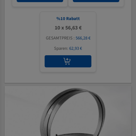
%
10
Rabatt
10 x 56,63 €
GESAMTPREIS :
566,28 €
Sparen:
62,93 €