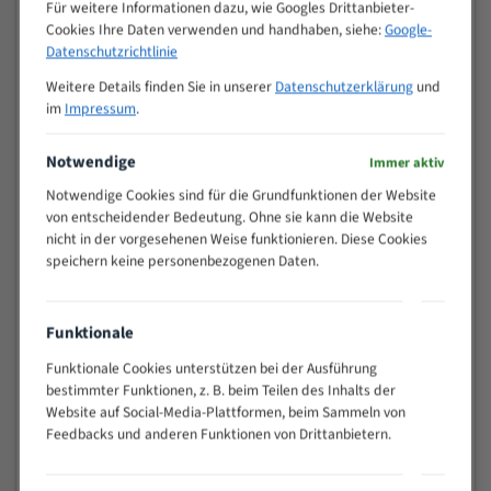
M (mm)
Für weitere Informationen dazu, wie Googles Drittanbieter-
Zoll (ZpZ)
)
Cookies Ihre Daten verwenden und handhaben, siehe:
Google-
>
Datenschutzrichtlinie
10/14
25
Weitere Details finden Sie in unserer
Datenschutzerklärung
und
15 - 40
8/12
im
Impressum
.
25 - 50
6/10
35 - 70
5/8
Notwendige
Immer aktiv
50 - 120
4/6
Notwendige Cookies sind für die Grundfunktionen der Website
80 - 180
3/4
von entscheidender Bedeutung. Ohne sie kann die Website
130 -
nicht in der vorgesehenen Weise funktionieren. Diese Cookies
2/3
350
speichern keine personenbezogenen Daten.
150 -
1,5/2
450
200 -
Funktionale
1,1/1,6
600
Funktionale Cookies unterstützen bei der Ausführung
> 500
0,75/1,25
bestimmter Funktionen, z. B. beim Teilen des Inhalts der
Vorteile:
Website auf Social-Media-Plattformen, beim Sammeln von
Feedbacks und anderen Funktionen von Drittanbietern.
Vielseitiges Bandsägeblatt für verschiedenste
Anwendungen