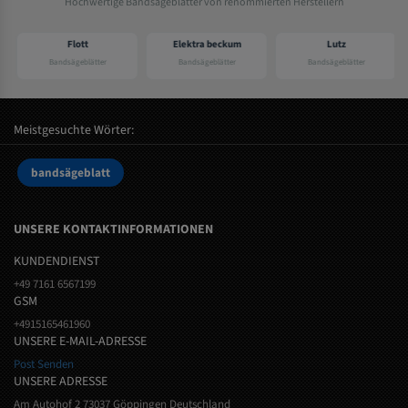
Hochwertige Bandsägeblätter von renommierten Herstellern
Flott
Elektra beckum
Lutz
Bandsägeblätter
Bandsägeblätter
Bandsägeblätter
Meistgesuchte Wörter:
bandsägeblatt
UNSERE KONTAKTINFORMATIONEN
KUNDENDIENST
+49 7161 6567199
GSM
+4915165461960
UNSERE E-MAIL-ADRESSE
Post Senden
UNSERE ADRESSE
Am Autohof 2 73037 Göppingen Deutschland