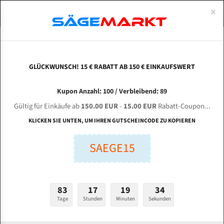
0
×
Spezialstahl Gehärtet
Uddeholm
Glatte
Eine Schneide, doppelte Fase
Spezialstahl
Standart
ÜBER UNS
DEUTSCH
Startseite
Bandsägeblätter Für Metall
Bi-Metal M42 (Standardgröße)
Bon
Uddeholm Gehärtet
Spezialstahl
Konvex
Zwei Schneiden, vierfache Fase
Uddeholm
gehärtete Zahnspitzen
ABOUTS
ENGLISH
GLÜCKWUNSCH! 15 € RABATT AB 150 € EINKAUFSWERT
Flexback
Gehärtete zahnspitzen
Konkav
Flexback Meterware
BONZER H - 500 HA für 5800 mm Bi-Metall
FRANCE
Kupon Anzahl: 100 / Verbleibend: 89
Dachzahnung
Bi-Metall Meterware
Bandsägeblätter
Gültig für Einkäufe ab
150.00 EUR
-
15.00 EUR
Rabatt-Coupon...
Fleischerei Bandsägeblätter
KLICKEN SIE UNTEN, UM IHREN GUTSCHEINCODE ZU KOPIEREN
Länge (mm):
Bandmesser Glatt Meterware
SAEGE15
mm
Bandmesser Dachzahnung Meterware
Breite (mm):
Konkav Meterware
mm
83
17
19
33
Konvex Meterware
Tage
Stunden
Minuten
Sekunden
Stärken + Zahnteilung:
mm