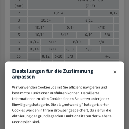
S
Zähne pro Zoll
(mm)
(ZpZ)
2
10/14
8/12
3
10/14
8/12
6/1
4
10/14
8/12
6/10
5/8
5
10/14
8/12
6/10
5/8
6
10/14
8/12
6/10
5/8
8
10/14
8/12
6/10
5/8
4/
10
8/12
6/10
5/8
4/6
12
8/12
6/10
4/6
×
Einstellungen für die Zustimmung
15
8/12
6/10
4/5
anpassen
20
4/6
4/5
30
4/5
4/5
Wir verwenden Cookies, damit Sie effizient navigieren und
50
4/5
3/4
bestimmte Funktionen ausführen können. Detaillierte
Informationen zu allen Cookies finden Sie unten unter jeder
80
3/4
Einwilligungskategorie. Die als „notwendig" kategorisierten
> 100
1,
Cookies werden in Ihrem Browser gespeichert, da sie für die
Aktivierung der grundlegenden Funktionalitäten der Website
VOLLMATERIAL
unerlässlich sind.
Zähne pro