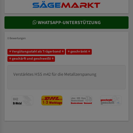
WHATSAPP-UNTERSTÜTZUNG
0 Bewertungen
⭐ Vergütungsstahl als Trägerband ⭐
⭐ geschränkt ⭐
⭐ geschärft und geschweißt ⭐
Verstärktes HSS m42 für die Metallzerspanung