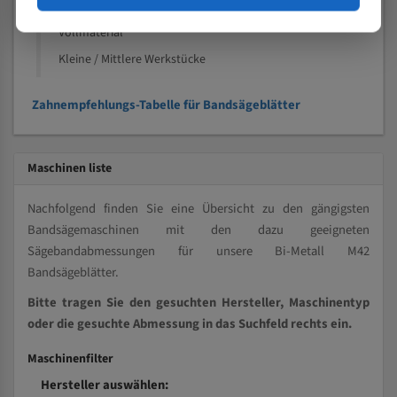
Kleine und mittlere Profile / Kleine Durchmesser
Vollmaterial
Kleine / Mittlere Werkstücke
Zahnempfehlungs-Tabelle für Bandsägeblätter
Maschinen liste
Nachfolgend finden Sie eine Übersicht zu den gängigsten
Bandsägemaschinen mit den dazu geeigneten
Sägebandabmessungen für unsere Bi-Metall M42
Bandsägeblätter.
Bitte tragen Sie den gesuchten Hersteller, Maschinentyp
oder die gesuchte Abmessung in das Suchfeld rechts ein.
Maschinenfilter
Hersteller auswählen: