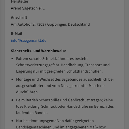
Hersteller
Arend Sägetech e.K.
Anschrift
Am Autohof 2, 73037 Göppingen, Deutschland
E-Mail
info@saegemarkt.de
Sicherheits- und Warnhinweise
Extrem scharfe Schneidzähne – es besteht
Schnittverletzungsgefahr. Handhabung, Transport und
Lagerung nur mit geeigneten Schutzhandschuhen.
Montage und Wechsel des Sägebandes ausschließlich bei
ausgeschalteter und vom Netz getrennter Maschine
durchführen.
Beim Betrieb Schutzbrille und Gehörschutz tragen; keine
lose Kleidung, Schmuck oder Handschuhe im Bereich des
laufenden Bandes.
Nur bestimmungsgemäß an dafür geeigneten
Bandsägemaschinen und im angegebenen Maß- bzw.