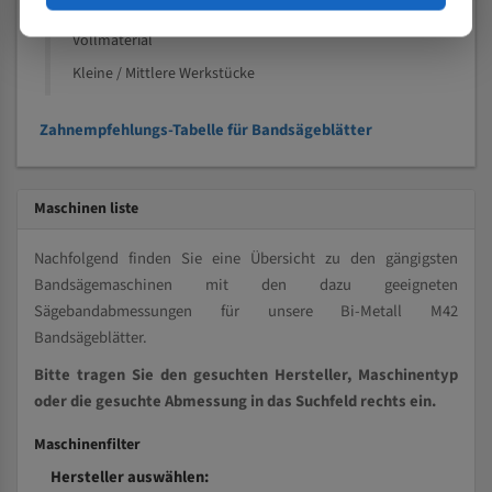
Kleine und mittlere Profile / Kleine Durchmesser
Vollmaterial
Kleine / Mittlere Werkstücke
Zahnempfehlungs-Tabelle für Bandsägeblätter
Maschinen liste
Nachfolgend finden Sie eine Übersicht zu den gängigsten
Bandsägemaschinen mit den dazu geeigneten
Sägebandabmessungen für unsere Bi-Metall M42
Bandsägeblätter.
Bitte tragen Sie den gesuchten Hersteller, Maschinentyp
oder die gesuchte Abmessung in das Suchfeld rechts ein.
Maschinenfilter
Hersteller auswählen: