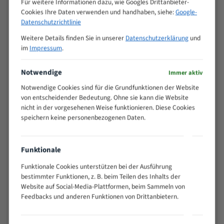
Für weitere Informationen dazu, wie Googles Drittanbieter-
M (mm)
Zoll (ZpZ)
)
Cookies Ihre Daten verwenden und handhaben, siehe:
Google-
>
Datenschutzrichtlinie
10/14
25
Weitere Details finden Sie in unserer
Datenschutzerklärung
und
15 - 40
8/12
im
Impressum
.
25 - 50
6/10
35 - 70
5/8
Notwendige
Immer aktiv
50 - 120
4/6
Notwendige Cookies sind für die Grundfunktionen der Website
80 - 180
3/4
von entscheidender Bedeutung. Ohne sie kann die Website
130 -
nicht in der vorgesehenen Weise funktionieren. Diese Cookies
2/3
350
speichern keine personenbezogenen Daten.
150 -
1,5/2
450
200 -
Funktionale
1,1/1,6
600
Funktionale Cookies unterstützen bei der Ausführung
> 500
0,75/1,25
bestimmter Funktionen, z. B. beim Teilen des Inhalts der
Website auf Social-Media-Plattformen, beim Sammeln von
Vorteile:
Feedbacks und anderen Funktionen von Drittanbietern.
Vielseitiges Bandsägeblatt für verschiedenste
Anwendungen