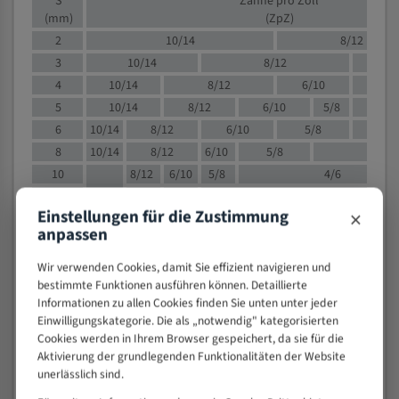
S
Zähne pro Zoll
(mm)
(ZpZ)
2
10/14
8/12
3
10/14
8/12
6/1
4
10/14
8/12
6/10
5/8
5
10/14
8/12
6/10
5/8
6
10/14
8/12
6/10
5/8
8
10/14
8/12
6/10
5/8
4/
10
8/12
6/10
5/8
4/6
12
8/12
6/10
4/6
×
Einstellungen für die Zustimmung
15
8/12
6/10
4/5
anpassen
20
4/6
4/5
30
4/5
4/5
Wir verwenden Cookies, damit Sie effizient navigieren und
bestimmte Funktionen ausführen können. Detaillierte
50
4/5
3/4
Informationen zu allen Cookies finden Sie unten unter jeder
80
3/4
Einwilligungskategorie. Die als „notwendig" kategorisierten
> 100
1,
Cookies werden in Ihrem Browser gespeichert, da sie für die
Aktivierung der grundlegenden Funktionalitäten der Website
VOLLMATERIAL
unerlässlich sind.
Zähne pro