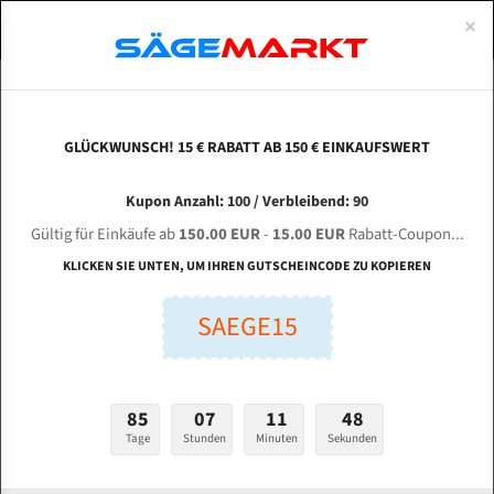
0
×
Spezialstahl Gehärtet
Uddeholm
Glatte
Eine Schneide, doppelte Fase
Spezialstahl
Standart
ÜBER UNS
DEUTSCH
Startseite
Bandsägeblätter Für Metall
Bi-Metal M42 (Standardgröße)
Bon
Uddeholm Gehärtet
Spezialstahl
Konvex
Zwei Schneiden, vierfache Fase
Uddeholm
gehärtete Zahnspitzen
ABOUTS
ENGLISH
GLÜCKWUNSCH! 15 € RABATT AB 150 € EINKAUFSWERT
Flexback
Gehärtete zahnspitzen
Konkav
Flexback Meterware
BONZER GZK 4232 für 4115 mm Bi-Metall
FRANCE
Kupon Anzahl: 100 / Verbleibend: 90
Dachzahnung
Bi-Metall Meterware
Bandsägeblätter
Gültig für Einkäufe ab
150.00 EUR
-
15.00 EUR
Rabatt-Coupon...
Fleischerei Bandsägeblätter
KLICKEN SIE UNTEN, UM IHREN GUTSCHEINCODE ZU KOPIEREN
Länge (mm):
Bandmesser Glatt Meterware
SAEGE15
mm
Bandmesser Dachzahnung Meterware
Breite (mm):
Konkav Meterware
mm
85
07
11
47
Konvex Meterware
Tage
Stunden
Minuten
Sekunden
Stärken + Zahnteilung:
mm