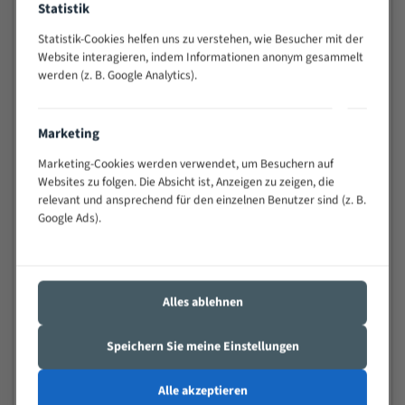
Statistik
Widerstandsfähig gegen Zahnbruch auch bei
schwierigen Werkstücken (Materialmischung,
Statistik-Cookies helfen uns zu verstehen, wie Besucher mit der
wechselnde Verbindungslängen)
Website interagieren, indem Informationen anonym gesammelt
werden (z. B. Google Analytics).
Sehr geringe Vibration
Äußerst verschleißfest
Marketing
Technische Beschreibung:
Marketing-Cookies werden verwendet, um Besuchern auf
Positiver Spanwinkel
Websites zu folgen. Die Absicht ist, Anzeigen zu zeigen, die
relevant und ansprechend für den einzelnen Benutzer sind (z. B.
Bandkörper aus hochlegiertem Federstahl
Google Ads).
Legierte HSS-beschichtete Zahnspitzen
Spezielle Zahngeometrie und Zahnteilung
Alles ablehnen
Materialien:
Stahl
Speichern Sie meine Einstellungen
Nichteisenmetalle
Alle akzeptieren
Speziell entwickelt für Profile / Rohre