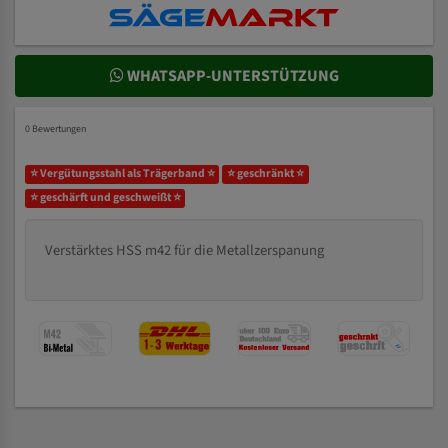
WHATSAPP-UNTERSTÜTZUNG
0 Bewertungen
⭐ Vergütungsstahl als Trägerband ⭐
⭐ geschränkt ⭐
⭐ geschärft und geschweißt ⭐
Verstärktes HSS m42 für die Metallzerspanung