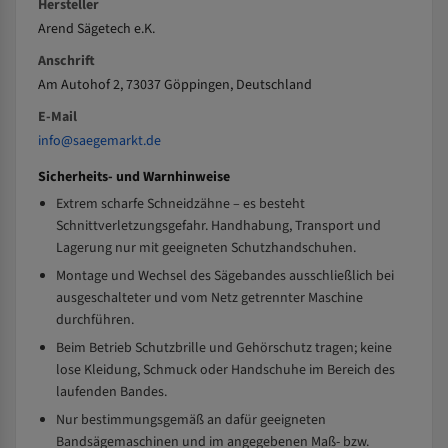
Hersteller
Arend Sägetech e.K.
Anschrift
Am Autohof 2, 73037 Göppingen, Deutschland
E-Mail
info@saegemarkt.de
Sicherheits- und Warnhinweise
Extrem scharfe Schneidzähne – es besteht
Schnittverletzungsgefahr. Handhabung, Transport und
Lagerung nur mit geeigneten Schutzhandschuhen.
Montage und Wechsel des Sägebandes ausschließlich bei
ausgeschalteter und vom Netz getrennter Maschine
durchführen.
Beim Betrieb Schutzbrille und Gehörschutz tragen; keine
lose Kleidung, Schmuck oder Handschuhe im Bereich des
laufenden Bandes.
Nur bestimmungsgemäß an dafür geeigneten
Bandsägemaschinen und im angegebenen Maß- bzw.