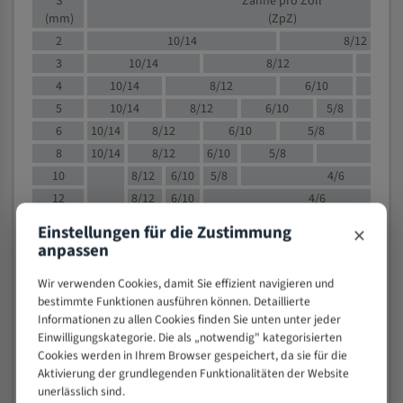
S
Zähne pro Zoll
(mm)
(ZpZ)
2
10/14
8/12
3
10/14
8/12
6/1
4
10/14
8/12
6/10
5/8
5
10/14
8/12
6/10
5/8
6
10/14
8/12
6/10
5/8
8
10/14
8/12
6/10
5/8
4/
10
8/12
6/10
5/8
4/6
12
8/12
6/10
4/6
15
8/12
6/10
4/5
×
Einstellungen für die Zustimmung
20
4/6
4/5
anpassen
30
4/5
4/5
Wir verwenden Cookies, damit Sie effizient navigieren und
50
4/5
3/4
bestimmte Funktionen ausführen können. Detaillierte
80
3/4
Informationen zu allen Cookies finden Sie unten unter jeder
> 100
1,
Einwilligungskategorie. Die als „notwendig" kategorisierten
Cookies werden in Ihrem Browser gespeichert, da sie für die
VOLLMATERIAL
Aktivierung der grundlegenden Funktionalitäten der Website
unerlässlich sind.
Zähne pro