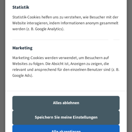
Widerstandsfähig gegen Zahnbruch auch bei
Statistik
schwierigen Werkstücken (Materialmischung,
wechselnde Verbindungslängen)
Statistik-Cookies helfen uns zu verstehen, wie Besucher mit der
Website interagieren, indem Informationen anonym gesammelt
Sehr geringe Vibration
werden (z. B. Google Analytics).
Äußerst verschleißfest
Technische Beschreibung:
Marketing
Marketing-Cookies werden verwendet, um Besuchern auf
Positiver Spanwinkel
Websites zu folgen. Die Absicht ist, Anzeigen zu zeigen, die
Bandkörper aus hochlegiertem Federstahl
relevant und ansprechend für den einzelnen Benutzer sind (z. B.
Google Ads).
Legierte HSS-beschichtete Zahnspitzen
Spezielle Zahngeometrie und Zahnteilung
Materialien:
Alles ablehnen
Stahl
Speichern Sie meine Einstellungen
Nichteisenmetalle
Speziell entwickelt für Profile / Rohre
Alle akzeptieren