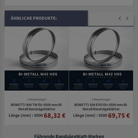
ÄHNLICHE PRODUKTE:
0 Bewertungen
0 Bewertungen
BONETTI 800 TM für 6500 mm Bi-
BONETTI 500 EVO für 6500 mm Bi-
Metall Bandsägeblätter
Metall Bandsägeblätter
68,32 €
69,75 €
€
Länge (mm) : 6500
Länge (mm) : 6500
Führende Bandsägeblatt-Marken