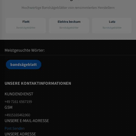
Hochwertige Bandsägeblätter von renommierten Herstellern
Flott
Elektra beckum
Lutz
Bandsägeblätter
Bandsägeblätter
Bandsägeblätter
Meistgesuchte Wörter:
bandsägeblatt
UNSERE KONTAKTINFORMATIONEN
KUNDENDIENST
+49 7161 6567199
GSM
+4915165461960
UNSERE E-MAIL-ADRESSE
Post Senden
UNSERE ADRESSE