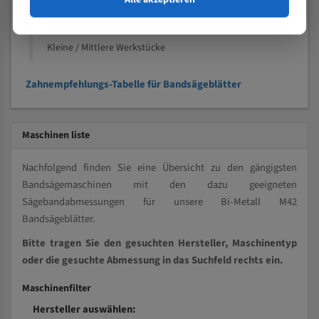
Kleine und mittlere Profile / Kleine Durchmesser
Vollmaterial
Kleine / Mittlere Werkstücke
Zahnempfehlungs-Tabelle für Bandsägeblätter
Maschinen liste
Nachfolgend finden Sie eine Übersicht zu den gängigsten
Bandsägemaschinen mit den dazu geeigneten
Sägebandabmessungen für unsere Bi-Metall M42
Bandsägeblätter.
Bitte tragen Sie den gesuchten Hersteller, Maschinentyp
oder die gesuchte Abmessung in das Suchfeld rechts ein.
Maschinenfilter
Hersteller auswählen: