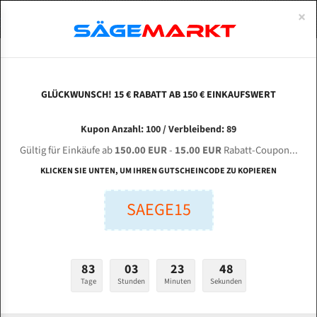
0
×
Spezialstahl Gehärtet
Uddeholm
Glatte
Eine Schneide, doppelte Fase
Spezialstahl
Standart
ÜBER UNS
DEUTSCH
Startseite
Bandsägeblätter Für Metall
Bi-Metal M42 (Standardgröße)
Bon
Uddeholm Gehärtet
Spezialstahl
Konvex
Zwei Schneiden, vierfache Fase
Uddeholm
gehärtete Zahnspitzen
ABOUTS
ENGLISH
GLÜCKWUNSCH! 15 € RABATT AB 150 € EINKAUFSWERT
Flexback
Gehärtete zahnspitzen
Konkav
Flexback Meterware
BONETTI 800 TM optional für 6500 mm Bi-
FRANCE
Kupon Anzahl: 100 / Verbleibend: 89
Dachzahnung
Bi-Metall Meterware
Metall Bandsägeblätter
Gültig für Einkäufe ab
150.00 EUR
-
15.00 EUR
Rabatt-Coupon...
Fleischerei Bandsägeblätter
KLICKEN SIE UNTEN, UM IHREN GUTSCHEINCODE ZU KOPIEREN
Länge (mm):
Bandmesser Glatt Meterware
SAEGE15
mm
Bandmesser Dachzahnung Meterware
Breite (mm):
Konkav Meterware
mm
83
03
23
47
Konvex Meterware
Tage
Stunden
Minuten
Sekunden
Stärken + Zahnteilung:
mm