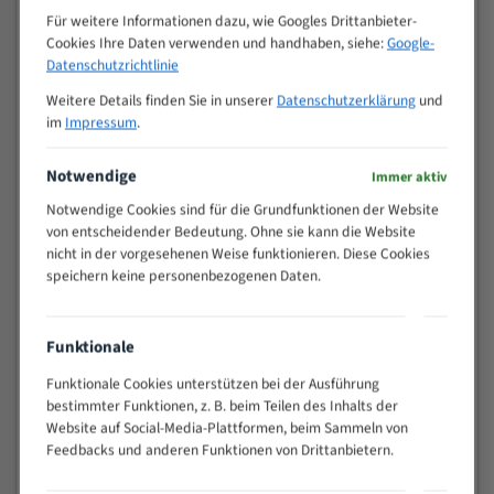
M (mm)
Zoll (ZpZ)
)
Für weitere Informationen dazu, wie Googles Drittanbieter-
Cookies Ihre Daten verwenden und handhaben, siehe:
Google-
>
10/14
Datenschutzrichtlinie
25
15 - 40
8/12
Weitere Details finden Sie in unserer
Datenschutzerklärung
und
25 - 50
6/10
im
Impressum
.
35 - 70
5/8
Notwendige
50 - 120
4/6
Immer aktiv
80 - 180
3/4
Notwendige Cookies sind für die Grundfunktionen der Website
130 -
von entscheidender Bedeutung. Ohne sie kann die Website
2/3
350
nicht in der vorgesehenen Weise funktionieren. Diese Cookies
speichern keine personenbezogenen Daten.
150 -
1,5/2
450
200 -
1,1/1,6
Funktionale
600
> 500
0,75/1,25
Funktionale Cookies unterstützen bei der Ausführung
bestimmter Funktionen, z. B. beim Teilen des Inhalts der
Vorteile:
Website auf Social-Media-Plattformen, beim Sammeln von
Feedbacks und anderen Funktionen von Drittanbietern.
Vielseitiges Bandsägeblatt für verschiedenste
Anwendungen