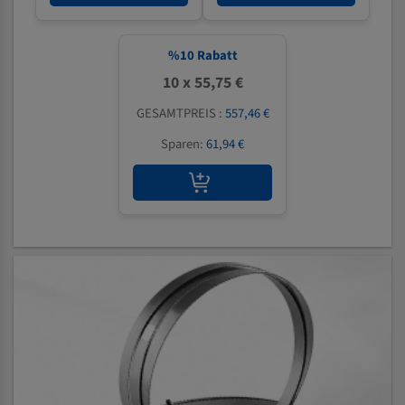
%
10
Rabatt
10 x 55,75 €
GESAMTPREIS :
557,46 €
Sparen:
61,94 €