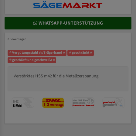
WHATSAPP-UNTERSTÜTZUNG
0 Bewertungen
⭐ Vergütungsstahl als Trägerband ⭐
⭐ geschränkt ⭐
⭐ geschärft und geschweißt ⭐
Verstärktes HSS m42 für die Metallzerspanung