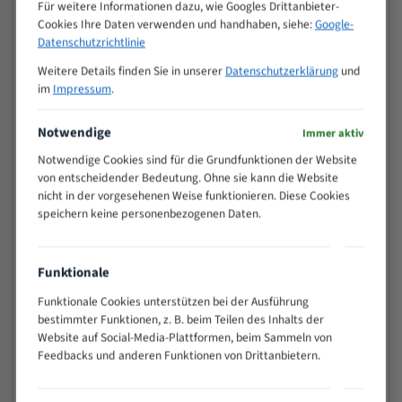
M (mm)
Für weitere Informationen dazu, wie Googles Drittanbieter-
Zoll (ZpZ)
)
Cookies Ihre Daten verwenden und handhaben, siehe:
Google-
>
Datenschutzrichtlinie
10/14
25
Weitere Details finden Sie in unserer
Datenschutzerklärung
und
15 - 40
8/12
im
Impressum
.
25 - 50
6/10
35 - 70
5/8
Notwendige
Immer aktiv
50 - 120
4/6
Notwendige Cookies sind für die Grundfunktionen der Website
80 - 180
3/4
von entscheidender Bedeutung. Ohne sie kann die Website
130 -
nicht in der vorgesehenen Weise funktionieren. Diese Cookies
2/3
350
speichern keine personenbezogenen Daten.
150 -
1,5/2
450
200 -
Funktionale
1,1/1,6
600
Funktionale Cookies unterstützen bei der Ausführung
> 500
0,75/1,25
bestimmter Funktionen, z. B. beim Teilen des Inhalts der
Vorteile:
Website auf Social-Media-Plattformen, beim Sammeln von
Feedbacks und anderen Funktionen von Drittanbietern.
Vielseitiges Bandsägeblatt für verschiedenste
Anwendungen