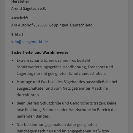
Hersteller
Arend Sägetech e.K.
Anschrift
Am Autohof 2, 73037 Göppingen, Deutschland
E-Mail
info@saegemarkt.de
Sicherheits- und Warnhinweise
Extrem scharfe Schneidzähne – es besteht
Schnittverletzungsgefahr. Handhabung, Transport und
Lagerung nur mit geeigneten Schutzhandschuhen.
Montage und Wechsel des Sägebandes ausschließlich bei
ausgeschalteter und vom Netz getrennter Maschine
durchführen.
Beim Betrieb Schutzbrille und Gehörschutz tragen; keine
lose Kleidung, Schmuck oder Handschuhe im Bereich des
laufenden Bandes.
Nur bestimmungsgemäß an dafür geeigneten
Bandsägemaschinen und im angegebenen Maß- bzw.