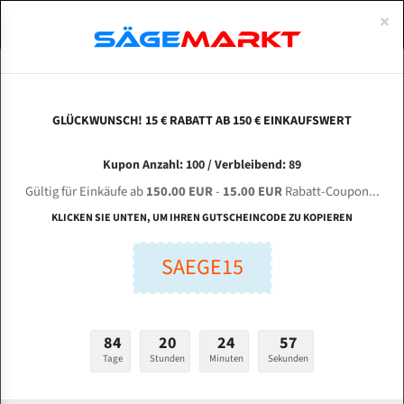
0
×
Spezialstahl Gehärtet
Uddeholm
Glatte
Eine Schneide, doppelte Fase
Spezialstahl
Standart
ÜBER UNS
DEUTSCH
Startseite
Bandsägeblätter Für Metall
Bi-Metal M42 (Standardgröße)
Bon
Uddeholm Gehärtet
Spezialstahl
Konvex
Zwei Schneiden, vierfache Fase
Uddeholm
gehärtete Zahnspitzen
ABOUTS
ENGLISH
GLÜCKWUNSCH! 15 € RABATT AB 150 € EINKAUFSWERT
Flexback
Gehärtete zahnspitzen
Konkav
Flexback Meterware
BONETTI 400 EVO für 5700 mm Bi-Metall
FRANCE
Kupon Anzahl: 100 / Verbleibend: 89
Dachzahnung
Bi-Metall Meterware
Bandsägeblätter
Gültig für Einkäufe ab
150.00 EUR
-
15.00 EUR
Rabatt-Coupon...
Fleischerei Bandsägeblätter
KLICKEN SIE UNTEN, UM IHREN GUTSCHEINCODE ZU KOPIEREN
Länge (mm):
Bandmesser Glatt Meterware
SAEGE15
mm
Bandmesser Dachzahnung Meterware
Breite (mm):
Konkav Meterware
mm
84
20
24
56
Konvex Meterware
Tage
Stunden
Minuten
Sekunden
Stärken + Zahnteilung:
mm