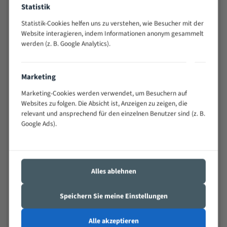
Statistik
Widerstandsfähig gegen Zahnbruch auch bei
schwierigen Werkstücken (Materialmischung,
Statistik-Cookies helfen uns zu verstehen, wie Besucher mit der
wechselnde Verbindungslängen)
Website interagieren, indem Informationen anonym gesammelt
Sehr geringe Vibration
werden (z. B. Google Analytics).
Äußerst verschleißfest
Marketing
Technische Beschreibung:
Marketing-Cookies werden verwendet, um Besuchern auf
Positiver Spanwinkel
Websites zu folgen. Die Absicht ist, Anzeigen zu zeigen, die
relevant und ansprechend für den einzelnen Benutzer sind (z. B.
Bandkörper aus hochlegiertem Federstahl
Google Ads).
Legierte HSS-beschichtete Zahnspitzen
Spezielle Zahngeometrie und Zahnteilung
Materialien:
Alles ablehnen
Stahl
Speichern Sie meine Einstellungen
Nichteisenmetalle
Speziell entwickelt für Profile / Rohre
Alle akzeptieren