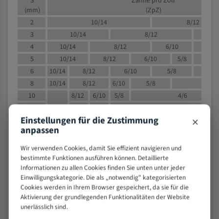
S
Zähne pro Zoll
(mm)
(ZpZ)
2
10/14
8/12
3
10/14
8/12
6/1
4
10/14
8/12
6/10
5/8
5
10/14
8/12
6/10
5/8
6
10/14
8/12
6/10
5/8
8
10/14
8/12
6/10
5/8
4/
10
8/12
6/10
5/8
4/6
12
8/12
6/10
4/6
×
Einstellungen für die Zustimmung
15
8/12
6/10
4/5
anpassen
20
4/6
4/5
30
4/5
4/5
Wir verwenden Cookies, damit Sie effizient navigieren und
50
4/5
3/4
bestimmte Funktionen ausführen können. Detaillierte
Informationen zu allen Cookies finden Sie unten unter jeder
80
3/4
Einwilligungskategorie. Die als „notwendig" kategorisierten
> 100
1,
Cookies werden in Ihrem Browser gespeichert, da sie für die
Aktivierung der grundlegenden Funktionalitäten der Website
VOLLMATERIAL
unerlässlich sind.
Zähne pro