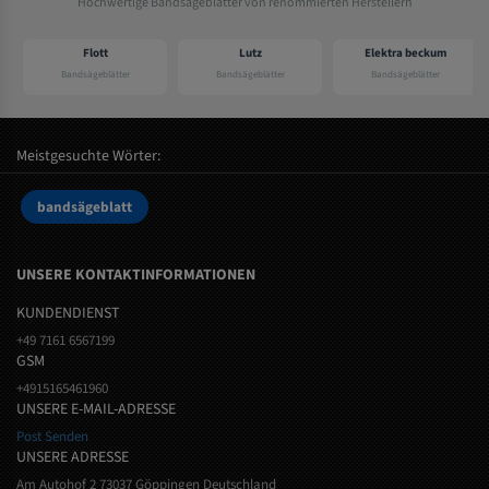
Hochwertige Bandsägeblätter von renommierten Herstellern
Flott
Lutz
Elektra beckum
Bandsägeblätter
Bandsägeblätter
Bandsägeblätter
Meistgesuchte Wörter:
bandsägeblatt
UNSERE KONTAKTINFORMATIONEN
KUNDENDIENST
+49 7161 6567199
GSM
+4915165461960
UNSERE E-MAIL-ADRESSE
Post Senden
UNSERE ADRESSE
Am Autohof 2 73037 Göppingen Deutschland