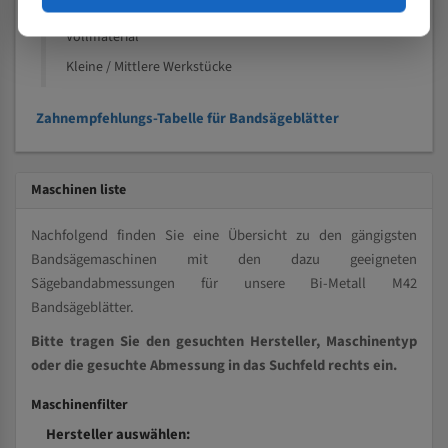
Kleine und mittlere Profile / Kleine Durchmesser
Vollmaterial
Kleine / Mittlere Werkstücke
Zahnempfehlungs-Tabelle für Bandsägeblätter
Maschinen liste
Nachfolgend finden Sie eine Übersicht zu den gängigsten
Bandsägemaschinen mit den dazu geeigneten
Sägebandabmessungen für unsere Bi-Metall M42
Bandsägeblätter.
Bitte tragen Sie den gesuchten Hersteller, Maschinentyp
oder die gesuchte Abmessung in das Suchfeld rechts ein.
Maschinenfilter
Hersteller auswählen: